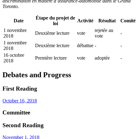
discrimination en matière d’assurance-automobile dans le Grand
Toronto
.
Étape du projet de
Date
Activité
Résultat
Comité
loi
1 novembre
rejetée au
Deuxième lecture
vote
-
2018
vote
1 novembre
Deuxième lecture
débattue
-
-
2018
16 octobre
Première lecture
vote
adoptée
-
2018
Debates and Progress
First Reading
October 16, 2018
Committee
Second Reading
November 1, 2018