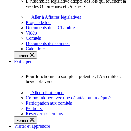
L'Assemblée législative adopte des lois qui touchent la
L'Assemblée
vie des Ontariennes et Ontariens.
législative
adopte
Aller à Affaires législatives
des
Projets de loi
lois
Documents de la Chambre
qui
Vidéo
touchent
Comités
la
Documents des comités
vie
Calendrier
des
Fermer
Ontariennes
Participer
et
Ontariens.
Pour fonctionner à son plein potentiel, l'Assemblée a
Pour
besoin de vous.
fonctionner
à
Aller à Participer
son
Communiquer avec une députée ou un député
plein
Participation aux comités
potentiel,
Pétitions
l'Assemblée
Réserver les terrains
a
Fermer
besoin
Visiter et apprendre
de