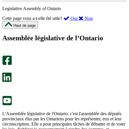
Legislative Assembly of Ontario
,
,
Cette page vous a-t-elle été utile?
Oui
Non
cette
cette
Haut de page
page
page
m’a
ne
Assemblée législative de l’Ontario
été
m’a
utile.
pas
Un
été
sondage
utile.
facultatif
Un
s’ouvre
sondage
dans
facultatif
un
s’ouvre
nouvel
dans
onglet.
un
nouvel
onglet.
L'Assemblée législative de l'Ontario, c'est l'assemblée des députés
provinciaux élus par les Ontariens pour les représenter, eux et leur
circonscription. Elle a pour principales tâches de débattre et de voter