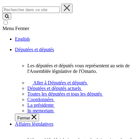
Rechercher
dans
ce
site
Menu
Fermer
English
Députées et députés
Les députées et députés vous représentent au sein de
Les
l'Assemblée législative de l'Ontario.
députées
et
Aller à Députées et députés
députés
Députées et députés actuels
vous
Toutes les députées et tous les députés
représentent
Coordonnées
au
La présidente
sein
In memoriam
de
Fermer
l'Assemblée
Affaires législatives
législative
de
l'Ontario.