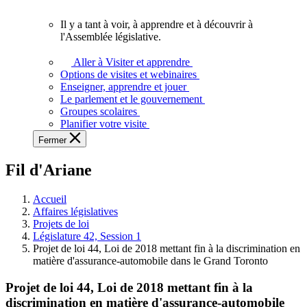
vous.
Il y a tant à voir, à apprendre et à découvrir à
Il
l'Assemblée législative.
y
a
Aller à Visiter et apprendre
tant
Options de visites et webinaires
à
Enseigner, apprendre et jouer
voir,
Le parlement et le gouvernement
à
Groupes scolaires
apprendre
Planifier votre visite
et
Fermer
à
découvrir
Fil d'Ariane
à
l'Assemblée
législative.
Accueil
Affaires législatives
Projets de loi
Législature 42, Session 1
Projet de loi 44, Loi de 2018 mettant fin à la discrimination en
matière d'assurance-automobile dans le Grand Toronto
Projet de loi 44, Loi de 2018 mettant fin à la
discrimination en matière d'assurance-automobile