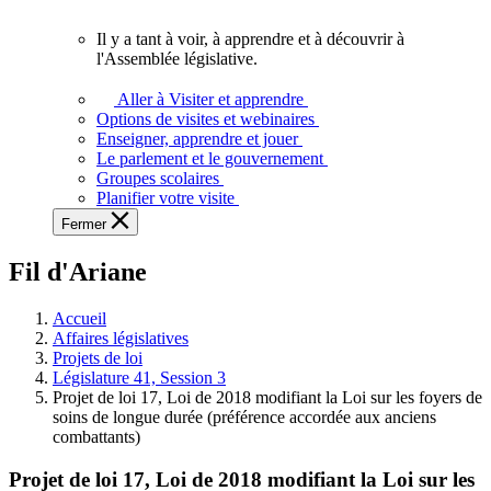
vous.
Il y a tant à voir, à apprendre et à découvrir à
Il
l'Assemblée législative.
y
a
Aller à Visiter et apprendre
tant
Options de visites et webinaires
à
Enseigner, apprendre et jouer
voir,
Le parlement et le gouvernement
à
Groupes scolaires
apprendre
Planifier votre visite
et
Fermer
à
découvrir
Fil d'Ariane
à
l'Assemblée
législative.
Accueil
Affaires législatives
Projets de loi
Législature 41, Session 3
Projet de loi 17, Loi de 2018 modifiant la Loi sur les foyers de
soins de longue durée (préférence accordée aux anciens
combattants)
Projet de loi 17, Loi de 2018 modifiant la Loi sur les