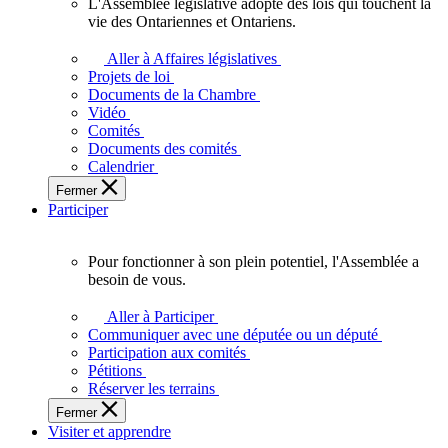
L'Assemblée législative adopte des lois qui touchent la
L'Assemblée
vie des Ontariennes et Ontariens.
législative
adopte
Aller à Affaires législatives
des
Projets de loi
lois
Documents de la Chambre
qui
Vidéo
touchent
Comités
la
Documents des comités
vie
Calendrier
des
Fermer
Ontariennes
Participer
et
Ontariens.
Pour fonctionner à son plein potentiel, l'Assemblée a
Pour
besoin de vous.
fonctionner
à
Aller à Participer
son
Communiquer avec une députée ou un député
plein
Participation aux comités
potentiel,
Pétitions
l'Assemblée
Réserver les terrains
a
Fermer
besoin
Visiter et apprendre
de