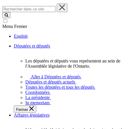
Rechercher
dans
ce
site
Menu
Fermer
English
Députées et députés
Les députées et députés vous représentent au sein de
Les
l'Assemblée législative de l'Ontario.
députées
et
Aller à Députées et députés
députés
Députées et députés actuels
vous
Toutes les députées et tous les députés
représentent
Coordonnées
au
La présidente
sein
In memoriam
de
Fermer
l'Assemblée
Affaires législatives
législative
de
l'Ontario.