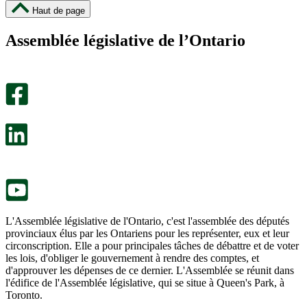
cette
cette
Haut de page
page
page
m’a
ne
Assemblée législative de l’Ontario
été
m’a
utile.
pas
Un
été
sondage
utile.
facultatif
Un
s’ouvre
sondage
dans
facultatif
un
s’ouvre
nouvel
dans
onglet.
un
nouvel
onglet.
L'Assemblée législative de l'Ontario, c'est l'assemblée des députés
provinciaux élus par les Ontariens pour les représenter, eux et leur
circonscription. Elle a pour principales tâches de débattre et de voter
les lois, d'obliger le gouvernement à rendre des comptes, et
d'approuver les dépenses de ce dernier. L'Assemblée se réunit dans
l'édifice de l'Assemblée législative, qui se situe à Queen's Park, à
Toronto.