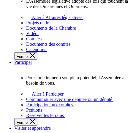
L'Assemblée législative adopte des lois qui touchent la
L'Assemblée
vie des Ontariennes et Ontariens.
législative
adopte
Aller à Affaires législatives
des
Projets de loi
lois
Documents de la Chambre
qui
Vidéo
touchent
Comités
la
Documents des comités
vie
Calendrier
des
Fermer
Ontariennes
Participer
et
Ontariens.
Pour fonctionner à son plein potentiel, l'Assemblée a
Pour
besoin de vous.
fonctionner
à
Aller à Participer
son
Communiquer avec une députée ou un député
plein
Participation aux comités
potentiel,
Pétitions
l'Assemblée
Réserver les terrains
a
Fermer
besoin
Visiter et apprendre
de