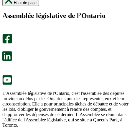
cette
cette
Haut de page
page
page
m’a
ne
Assemblée législative de l’Ontario
été
m’a
utile.
pas
Un
été
sondage
utile.
facultatif
Un
s’ouvre
sondage
dans
facultatif
un
s’ouvre
nouvel
dans
onglet.
un
nouvel
onglet.
L'Assemblée législative de l'Ontario, c'est l'assemblée des députés
provinciaux élus par les Ontariens pour les représenter, eux et leur
circonscription. Elle a pour principales tâches de débattre et de voter
les lois, d'obliger le gouvernement à rendre des comptes, et
d'approuver les dépenses de ce dernier. L'Assemblée se réunit dans
l'édifice de l'Assemblée législative, qui se situe à Queen's Park, à
Toronto.