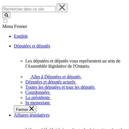
Rechercher
dans
ce
site
Menu
Fermer
English
Députées et députés
Les députées et députés vous représentent au sein de
Les
l'Assemblée législative de l'Ontario.
députées
et
Aller à Députées et députés
députés
Députées et députés actuels
vous
Toutes les députées et tous les députés
représentent
Coordonnées
au
La présidente
sein
In memoriam
de
Fermer
l'Assemblée
Affaires législatives
législative
de
l'Ontario.