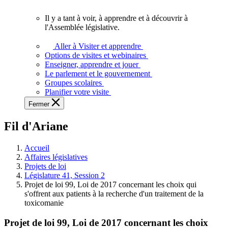
vous.
Il y a tant à voir, à apprendre et à découvrir à
Il
l'Assemblée législative.
y
a
Aller à Visiter et apprendre
tant
Options de visites et webinaires
à
Enseigner, apprendre et jouer
voir,
Le parlement et le gouvernement
à
Groupes scolaires
apprendre
Planifier votre visite
et
Fermer
à
découvrir
Fil d'Ariane
à
l'Assemblée
législative.
Accueil
Affaires législatives
Projets de loi
Législature 41, Session 2
Projet de loi 99, Loi de 2017 concernant les choix qui
s'offrent aux patients à la recherche d'un traitement de la
toxicomanie
Projet de loi 99, Loi de 2017 concernant les choix