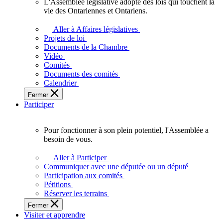
L'Assemblée législative adopte des lois qui touchent la
L'Assemblée
vie des Ontariennes et Ontariens.
législative
adopte
Aller à Affaires législatives
des
Projets de loi
lois
Documents de la Chambre
qui
Vidéo
touchent
Comités
la
Documents des comités
vie
Calendrier
des
Fermer
Ontariennes
Participer
et
Ontariens.
Pour fonctionner à son plein potentiel, l'Assemblée a
Pour
besoin de vous.
fonctionner
à
Aller à Participer
son
Communiquer avec une députée ou un député
plein
Participation aux comités
potentiel,
Pétitions
l'Assemblée
Réserver les terrains
a
Fermer
besoin
Visiter et apprendre
de