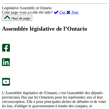
Legislative Assembly of Ontario
,
,
Cette page vous a-t-elle été utile?
Oui
Non
cette
cette
Haut de page
page
page
m’a
ne
Assemblée législative de l’Ontario
été
m’a
utile.
pas
Un
été
sondage
utile.
facultatif
Un
s’ouvre
sondage
dans
facultatif
un
s’ouvre
nouvel
dans
onglet.
un
nouvel
onglet.
L'Assemblée législative de l'Ontario, c'est l'assemblée des députés
provinciaux élus par les Ontariens pour les représenter, eux et leur
circonscription. Elle a pour principales tâches de débattre et de voter
les lois, d'obliger le gouvernement à rendre des comptes, et