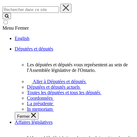
Rechercher
dans
ce
site
Menu
Fermer
English
Députées et députés
Les députées et députés vous représentent au sein de
Les
l'Assemblée législative de l'Ontario.
députées
et
Aller à Députées et députés
députés
Députées et députés actuels
vous
Toutes les députées et tous les députés
représentent
Coordonnées
au
La présidente
sein
In memoriam
de
Fermer
l'Assemblée
Affaires législatives
législative
de
l'Ontario.