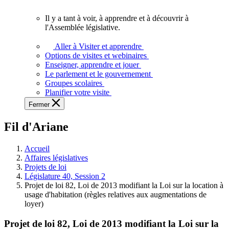
vous.
Il y a tant à voir, à apprendre et à découvrir à
Il
l'Assemblée législative.
y
a
Aller à Visiter et apprendre
tant
Options de visites et webinaires
à
Enseigner, apprendre et jouer
voir,
Le parlement et le gouvernement
à
Groupes scolaires
apprendre
Planifier votre visite
et
Fermer
à
découvrir
Fil d'Ariane
à
l'Assemblée
législative.
Accueil
Affaires législatives
Projets de loi
Législature 40, Session 2
Projet de loi 82, Loi de 2013 modifiant la Loi sur la location à
usage d'habitation (règles relatives aux augmentations de
loyer)
Projet de loi 82, Loi de 2013 modifiant la Loi sur la