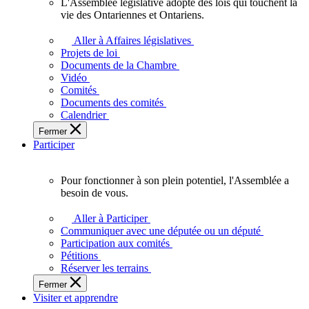
L'Assemblée législative adopte des lois qui touchent la
L'Assemblée
vie des Ontariennes et Ontariens.
législative
adopte
Aller à Affaires législatives
des
Projets de loi
lois
Documents de la Chambre
qui
Vidéo
touchent
Comités
la
Documents des comités
vie
Calendrier
des
Fermer
Ontariennes
Participer
et
Ontariens.
Pour fonctionner à son plein potentiel, l'Assemblée a
Pour
besoin de vous.
fonctionner
à
Aller à Participer
son
Communiquer avec une députée ou un député
plein
Participation aux comités
potentiel,
Pétitions
l'Assemblée
Réserver les terrains
a
Fermer
besoin
Visiter et apprendre
de