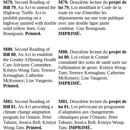
M79.
Second Reading of
M79.
Deuxième lecture du
projet de
Bill 79
, An Act to amend the
loi 79
, Loi modifiant le Code de la
Highway Traffic Act to
route en vue d'interdire les
prohibit passing on a
dépassements sur une voie publique
highway painted with double
avec une double ligne jaune
solid yellow lines. Guy
continue. Guy Bourgouin.
Bourgouin.
Printed.
IMPRIMÉ.
M80.
Second Reading of
M80.
Deuxième lecture du
projet de
Bill 80
, An Act to establish
loi 80
, Loi créant le Comité
the Gender Affirming Health
consultatif des soins de santé axés sur
Care Advisory Committee.
l'affirmation de genre. Kristyn Wong-
Kristyn Wong-Tam; Terence
Tam; Terence Kernaghan; Catherine
Kernaghan; Catherine
McKenney; Lise Vaugeois.
McKenney; Lise Vaugeois.
IMPRIMÉ.
Printed.
M81.
Second Reading of
M81.
Deuxième lecture du
projet de
Bill 81
, An Act providing a
loi 81
, Loi prévoyant un programme
climate change adaptation
d’adaptation aux changements
program for Ontario. Peter
climatiques pour l’Ontario. Peter
Tabuns; Jessica Bell; Kristyn
Tabuns; Jessica Bell; Kristyn Wong-
Wong-Tam.
Printed.
Tam.
IMPRIMÉ.