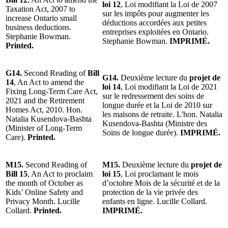
loi 12
, Loi modifiant la Loi de 2007
Taxation Act, 2007 to
sur les impôts pour augmenter les
increase Ontario small
déductions accordées aux petites
business deductions.
entreprises exploitées en Ontario.
Stephanie Bowman.
Stephanie Bowman.
IMPRIMÉ.
Printed.
G14.
Second Reading of
Bill
G14.
Deuxième lecture du
projet de
14
, An Act to amend the
loi 14
, Loi modifiant la Loi de 2021
Fixing Long-Term Care Act,
sur le redressement des soins de
2021 and the Retirement
longue durée et la Loi de 2010 sur
Homes Act, 2010. Hon.
les maisons de retraite. L'hon. Natalia
Natalia Kusendova-Bashta
Kusendova-Bashta (Ministre des
(Minister of Long-Term
Soins de longue durée).
IMPRIMÉ.
Care).
Printed.
M15.
Second Reading of
M15.
Deuxième lecture du
projet de
Bill 15
, An Act to proclaim
loi 15
, Loi proclamant le mois
the month of October as
d’octobre Mois de la sécurité et de la
Kids’ Online Safety and
protection de la vie privée des
Privacy Month. Lucille
enfants en ligne. Lucille Collard.
Collard.
Printed.
IMPRIMÉ.