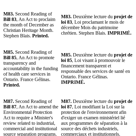
M83.
Second Reading of
M83.
Deuxième lecture du
projet de
Bill 83
, An Act to proclaim
loi 83
, Loi proclamant le mois de
the month of December as
décembre Mois du patrimoine
Christian Heritage Month.
chrétien. Stephen Blais.
IMPRIMÉ.
Stephen Blais.
Printed.
M85.
Second Reading of
M85.
Deuxième lecture du
projet de
Bill 85
, An Act to promote
loi 85
, Loi visant à promouvoir le
transparency and
financement transparent et
accountability in the funding
responsable des services de santé en
of health care services in
Ontario. France Gélinas.
Ontario. France Gélinas.
IMPRIMÉ.
Printed.
M87.
Second Reading of
M87.
Deuxième lecture du
projet de
Bill 87
, An Act to amend the
loi 87
, Loi modifiant la Loi sur la
Environmental Protection
protection de l'environnement afin
Act to require a Minister's
d'exiger un examen ministériel lié
review related to industrial,
aux programmes de séparation à la
commercial and institutional
source des déchets industriels,
source separation programs.
commerciaux et institutionnels.