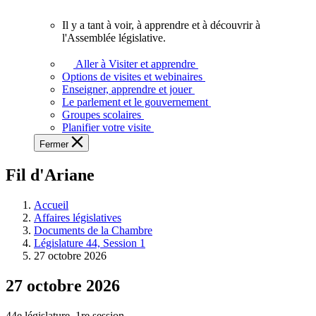
vous.
Il y a tant à voir, à apprendre et à découvrir à
Il
l'Assemblée législative.
y
a
Aller à Visiter et apprendre
tant
Options de visites et webinaires
à
Enseigner, apprendre et jouer
voir,
Le parlement et le gouvernement
à
Groupes scolaires
apprendre
Planifier votre visite
et
Fermer
à
découvrir
Fil d'Ariane
à
l'Assemblée
législative.
Accueil
Affaires législatives
Documents de la Chambre
Législature 44, Session 1
27 octobre 2026
27 octobre 2026
44e législature, 1re session