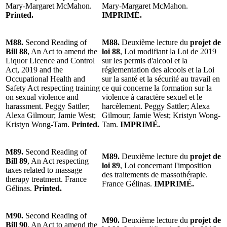
Mary-Margaret McMahon.
Mary-Margaret McMahon.
Printed.
IMPRIMÉ.
M88.
Second Reading of
M88.
Deuxième lecture du
projet de
Bill 88
, An Act to amend the
loi 88
, Loi modifiant la Loi de 2019
Liquor Licence and Control
sur les permis d'alcool et la
Act, 2019 and the
réglementation des alcools et la Loi
Occupational Health and
sur la santé et la sécurité au travail en
Safety Act respecting training
ce qui concerne la formation sur la
on sexual violence and
violence à caractère sexuel et le
harassment. Peggy Sattler;
harcèlement. Peggy Sattler; Alexa
Alexa Gilmour; Jamie West;
Gilmour; Jamie West; Kristyn Wong-
Kristyn Wong-Tam.
Printed.
Tam.
IMPRIMÉ.
M89.
Second Reading of
M89.
Deuxième lecture du
projet de
Bill 89
, An Act respecting
loi 89
, Loi concernant l'imposition
taxes related to massage
des traitements de massothérapie.
therapy treatment. France
France Gélinas.
IMPRIMÉ.
Gélinas.
Printed.
M90.
Second Reading of
M90.
Deuxième lecture du
projet de
Bill 90
, An Act to amend the