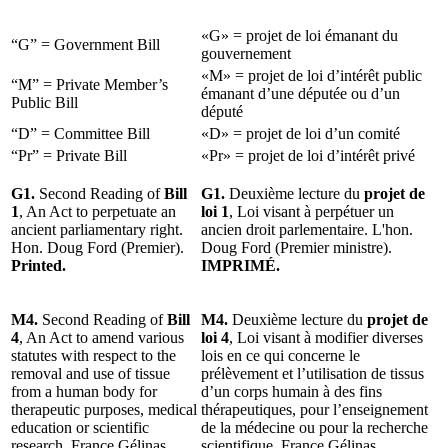
«G» = projet de loi émanant du
“G” = Government Bill
gouvernement
«M» = projet de loi d’intérêt public
“M” = Private Member’s
émanant d’une députée ou d’un
Public Bill
député
“D” = Committee Bill
«D» = projet de loi d’un comité
“Pr” = Private Bill
«Pr» = projet de loi d’intérêt privé
G1.
Second Reading of
Bill
G1.
Deuxième lecture du
projet de
1
, An Act to perpetuate an
loi 1
, Loi visant à perpétuer un
ancient parliamentary right.
ancien droit parlementaire. L'hon.
Hon. Doug Ford (Premier).
Doug Ford (Premier ministre).
Printed.
IMPRIMÉ.
M4.
Second Reading of
Bill
M4.
Deuxième lecture du
projet de
4
, An Act to amend various
loi 4
, Loi visant à modifier diverses
statutes with respect to the
lois en ce qui concerne le
removal and use of tissue
prélèvement et l’utilisation de tissus
from a human body for
d’un corps humain à des fins
therapeutic purposes, medical
thérapeutiques, pour l’enseignement
education or scientific
de la médecine ou pour la recherche
research. France Gélinas.
scientifique. France Gélinas.