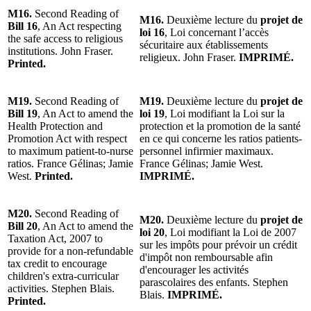
M16.
Second Reading of
M16.
Deuxième lecture du
projet de
Bill 16
, An Act respecting
loi 16
, Loi concernant l’accès
the safe access to religious
sécuritaire aux établissements
institutions. John Fraser.
religieux. John Fraser.
IMPRIMÉ.
Printed.
M19.
Second Reading of
M19.
Deuxième lecture du
projet de
Bill 19
, An Act to amend the
loi 19
, Loi modifiant la Loi sur la
Health Protection and
protection et la promotion de la santé
Promotion Act with respect
en ce qui concerne les ratios patients-
to maximum patient-to-nurse
personnel infirmier maximaux.
ratios. France Gélinas; Jamie
France Gélinas; Jamie West.
West.
Printed.
IMPRIMÉ.
M20.
Second Reading of
M20.
Deuxième lecture du
projet de
Bill 20
, An Act to amend the
loi 20
, Loi modifiant la Loi de 2007
Taxation Act, 2007 to
sur les impôts pour prévoir un crédit
provide for a non-refundable
d'impôt non remboursable afin
tax credit to encourage
d'encourager les activités
children's extra-curricular
parascolaires des enfants. Stephen
activities. Stephen Blais.
Blais.
IMPRIMÉ.
Printed.