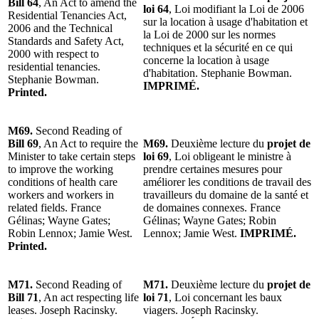
Bill 64
, An Act to amend the
loi 64
, Loi modifiant la Loi de 2006
Residential Tenancies Act,
sur la location à usage d'habitation et
2006 and the Technical
la Loi de 2000 sur les normes
Standards and Safety Act,
techniques et la sécurité en ce qui
2000 with respect to
concerne la location à usage
residential tenancies.
d'habitation. Stephanie Bowman.
Stephanie Bowman.
IMPRIMÉ.
Printed.
M69.
Second Reading of
Bill 69
, An Act to require the
M69.
Deuxième lecture du
projet de
Minister to take certain steps
loi 69
, Loi obligeant le ministre à
to improve the working
prendre certaines mesures pour
conditions of health care
améliorer les conditions de travail des
workers and workers in
travailleurs du domaine de la santé et
related fields. France
de domaines connexes. France
Gélinas; Wayne Gates;
Gélinas; Wayne Gates; Robin
Robin Lennox; Jamie West.
Lennox; Jamie West.
IMPRIMÉ.
Printed.
M71.
Second Reading of
M71.
Deuxième lecture du
projet de
Bill 71
, An act respecting life
loi 71
, Loi concernant les baux
leases. Joseph Racinsky.
viagers. Joseph Racinsky.