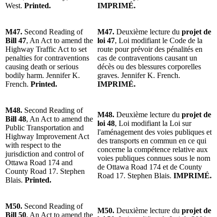
West.
Printed.
IMPRIMÉ.
M47.
Second Reading of
M47.
Deuxième lecture du
projet de
Bill 47
, An Act to amend the
loi 47
, Loi modifiant le Code de la
Highway Traffic Act to set
route pour prévoir des pénalités en
penalties for contraventions
cas de contraventions causant un
causing death or serious
décès ou des blessures corporelles
bodily harm. Jennifer K.
graves. Jennifer K. French.
French.
Printed.
IMPRIMÉ.
M48.
Second Reading of
M48.
Deuxième lecture du
projet de
Bill 48
, An Act to amend the
loi 48
, Loi modifiant la Loi sur
Public Transportation and
l'aménagement des voies publiques et
Highway Improvement Act
des transports en commun en ce qui
with respect to the
concerne la compétence relative aux
jurisdiction and control of
voies publiques connues sous le nom
Ottawa Road 174 and
de Ottawa Road 174 et de County
County Road 17. Stephen
Road 17. Stephen Blais.
IMPRIMÉ.
Blais.
Printed.
M50.
Second Reading of
M50.
Deuxième lecture du
projet de
Bill 50
, An Act to amend the