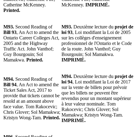
Catherine McKenney.
McKenney.
IMPRIMÉ.
Printed.
M93.
Second Reading of
M93.
Deuxième lecture du
projet de
Bill 93
, An Act to amend the
loi 93
, Loi modifiant la Loi de 2005
Ontario Career Colleges Act,
sur les collèges d'enseignement
2005 and the Highway
professionnel de l'Ontario et le Code
Traffic Act. John Vanthof;
de la route. John Vanthof; Guy
Guy Bourgouin; Sol
Bourgouin; Sol Mamakwa.
Mamakwa.
Printed.
IMPRIMÉ.
M94.
Deuxième lecture du
projet de
M94.
Second Reading of
loi 94
, Loi modifiant la Loi de 2017
Bill 94
, An Act to amend the
sur la vente de billets pour prévoir
Ticket Sales Act, 2017 to
que les billets ne peuvent être
provide that tickets cannot be
revendus pour un montant supérieur
resold at an amount above
à leur valeur nominale. Tom
face value. Tom Rakocevic;
Rakocevic; Chris Glover; Sol
Chris Glover; Sol Mamakwa;
Mamakwa; Kristyn Wong-Tam.
Kristyn Wong-Tam.
Printed.
IMPRIMÉ.
M96.
Second Reading of