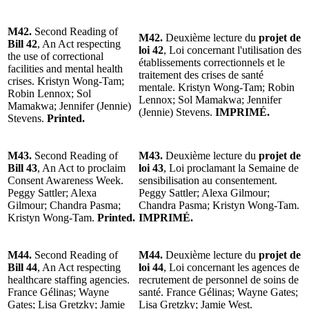
M42.
Second Reading of
M42.
Deuxième lecture du
projet de
Bill 42
, An Act respecting
loi 42
, Loi concernant l'utilisation des
the use of correctional
établissements correctionnels et le
facilities and mental health
traitement des crises de santé
crises. Kristyn Wong-Tam;
mentale. Kristyn Wong-Tam; Robin
Robin Lennox; Sol
Lennox; Sol Mamakwa; Jennifer
Mamakwa; Jennifer (Jennie)
(Jennie) Stevens.
IMPRIMÉ.
Stevens.
Printed.
M43.
Second Reading of
M43.
Deuxième lecture du
projet de
Bill 43
, An Act to proclaim
loi 43
, Loi proclamant la Semaine de
Consent Awareness Week.
sensibilisation au consentement.
Peggy Sattler; Alexa
Peggy Sattler; Alexa Gilmour;
Gilmour; Chandra Pasma;
Chandra Pasma; Kristyn Wong-Tam.
Kristyn Wong-Tam.
Printed.
IMPRIMÉ.
M44.
Second Reading of
M44.
Deuxième lecture du
projet de
Bill 44
, An Act respecting
loi 44
, Loi concernant les agences de
healthcare staffing agencies.
recrutement de personnel de soins de
France Gélinas; Wayne
santé. France Gélinas; Wayne Gates;
Gates; Lisa Gretzky; Jamie
Lisa Gretzky; Jamie West.