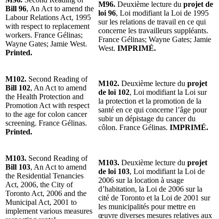
M96.
Deuxième lecture du
projet de
Bill 96
, An Act to amend the
loi 96
, Loi modifiant la Loi de 1995
Labour Relations Act, 1995
sur les relations de travail en ce qui
with respect to replacement
concerne les travailleurs suppléants.
workers. France Gélinas;
France Gélinas; Wayne Gates; Jamie
Wayne Gates; Jamie West.
West.
IMPRIMÉ.
Printed.
M102.
Second Reading of
M102.
Deuxième lecture du
projet
Bill 102
, An Act to amend
de loi 102
, Loi modifiant la Loi sur
the Health Protection and
la protection et la promotion de la
Promotion Act with respect
santé en ce qui concerne l’âge pour
to the age for colon cancer
subir un dépistage du cancer du
screening. France Gélinas.
côlon. France Gélinas.
IMPRIMÉ.
Printed.
M103.
Second Reading of
M103.
Deuxième lecture du
projet
Bill 103
, An Act to amend
de loi 103
, Loi modifiant la Loi de
the Residential Tenancies
2006 sur la location à usage
Act, 2006, the City of
d’habitation, la Loi de 2006 sur la
Toronto Act, 2006 and the
cité de Toronto et la Loi de 2001 sur
Municipal Act, 2001 to
les municipalités pour mettre en
implement various measures
œuvre diverses mesures relatives aux