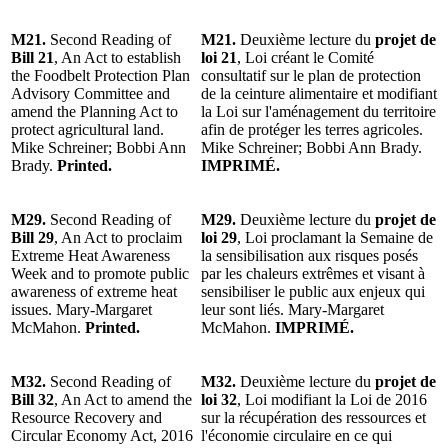
M21.
Second Reading of
M21.
Deuxième lecture du
projet de
Bill 21
, An Act to establish
loi 21
, Loi créant le Comité
the Foodbelt Protection Plan
consultatif sur le plan de protection
Advisory Committee and
de la ceinture alimentaire et modifiant
amend the Planning Act to
la Loi sur l'aménagement du territoire
protect agricultural land.
afin de protéger les terres agricoles.
Mike Schreiner; Bobbi Ann
Mike Schreiner; Bobbi Ann Brady.
Brady.
Printed.
IMPRIMÉ.
M29.
Second Reading of
M29.
Deuxième lecture du
projet de
Bill 29
, An Act to proclaim
loi 29
, Loi proclamant la Semaine de
Extreme Heat Awareness
la sensibilisation aux risques posés
Week and to promote public
par les chaleurs extrêmes et visant à
awareness of extreme heat
sensibiliser le public aux enjeux qui
issues. Mary-Margaret
leur sont liés. Mary-Margaret
McMahon.
Printed.
McMahon.
IMPRIMÉ.
M32.
Second Reading of
M32.
Deuxième lecture du
projet de
Bill 32
, An Act to amend the
loi 32
, Loi modifiant la Loi de 2016
Resource Recovery and
sur la récupération des ressources et
Circular Economy Act, 2016
l'économie circulaire en ce qui