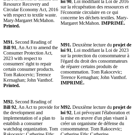
loi 90
, Loi modifiant la Loi de 2016
Resource Recovery and
sur la récupération des ressources et
Circular Economy Act, 2016
l'économie circulaire en ce qui
with respect to textile waste.
concerne les déchets textiles. Mary-
Mary-Margaret McMahon.
Margaret McMahon.
IMPRIMÉ.
Printed.
M91.
Second Reading of
M91.
Deuxième lecture du
projet de
Bill 91
, An Act to amend the
loi 91
, Loi modifiant la Loi de 2023
Consumer Protection Act,
sur la protection du consommateur à
2023 with respect to
l'égard du droit des consommateurs
consumers' right to repair
de réparer certains produits de
certain consumer products.
consommation. Tom Rakocevic;
Tom Rakocevic; Terence
Terence Kernaghan; John Vanthof.
Kernaghan; John Vanthof.
IMPRIMÉ.
Printed.
M92.
Second Reading of
Bill 92
, An Act to provide for
M92.
Deuxième lecture du
projet de
the development and
loi 92
, Loi prévoyant l'élaboration et
implementation of a plan to
la mise en œuvre d'un plan visant à
establish a consumer
créer un organisme de défense du
watchdog organization. Tom
consommateur. Tom Rakocevic;
Rakocevic; Catherine Fife;
Catherine Fife; Catherine