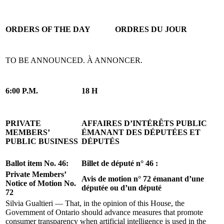
ORDERS OF THE DAY
ORDRES DU JOUR
TO BE ANNOUNCED.
À ANNONCER.
6:00 P.M.
18 H
PRIVATE
AFFAIRES D’INTÉRÊTS PUBLIC
MEMBERS’
ÉMANANT DES DÉPUTÉES ET
PUBLIC BUSINESS
DÉPUTÉS
Ballot item No. 46:
Billet de député n° 46 :
Private Members’
Avis de motion n° 72 émanant d’une
Notice of Motion No.
députée ou d’un député
72
Silvia Gualtieri — That, in the opinion of this House, the
Government of Ontario should advance measures that promote
consumer transparency when artificial intelligence is used in the