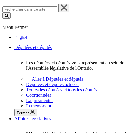
Rechercher
dans
ce
site
Menu
Fermer
English
Députées et députés
Les députées et députés vous représentent au sein de
Les
l'Assemblée législative de l'Ontario.
députées
et
Aller à Députées et députés
députés
Députées et députés actuels
vous
Toutes les députées et tous les députés
représentent
Coordonnées
au
La présidente
sein
In memoriam
de
Fermer
l'Assemblée
Affaires législatives
législative
de
l'Ontario.