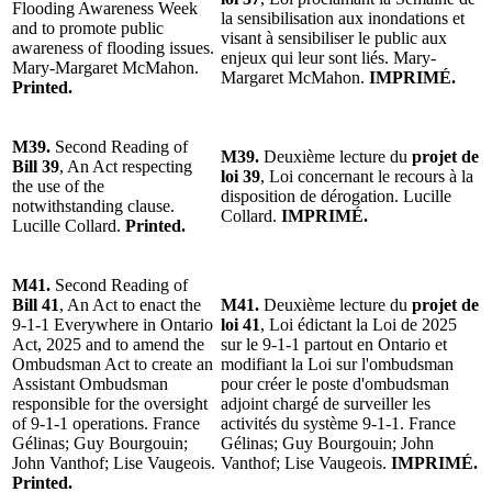
Flooding Awareness Week
la sensibilisation aux inondations et
and to promote public
visant à sensibiliser le public aux
awareness of flooding issues.
enjeux qui leur sont liés. Mary-
Mary-Margaret McMahon.
Margaret McMahon.
IMPRIMÉ.
Printed.
M39.
Second Reading of
M39.
Deuxième lecture du
projet de
Bill 39
, An Act respecting
loi 39
, Loi concernant le recours à la
the use of the
disposition de dérogation. Lucille
notwithstanding clause.
Collard.
IMPRIMÉ.
Lucille Collard.
Printed.
M41.
Second Reading of
Bill 41
, An Act to enact the
M41.
Deuxième lecture du
projet de
9-1-1 Everywhere in Ontario
loi 41
, Loi édictant la Loi de 2025
Act, 2025 and to amend the
sur le 9-1-1 partout en Ontario et
Ombudsman Act to create an
modifiant la Loi sur l'ombudsman
Assistant Ombudsman
pour créer le poste d'ombudsman
responsible for the oversight
adjoint chargé de surveiller les
of 9-1-1 operations. France
activités du système 9-1-1. France
Gélinas; Guy Bourgouin;
Gélinas; Guy Bourgouin; John
John Vanthof; Lise Vaugeois.
Vanthof; Lise Vaugeois.
IMPRIMÉ.
Printed.