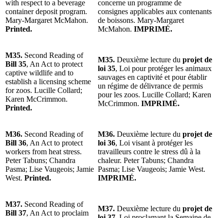
with respect to a beverage
concerne un programme de
container deposit program.
consignes applicables aux contenants
Mary-Margaret McMahon.
de boissons. Mary-Margaret
Printed.
McMahon.
IMPRIMÉ.
M35.
Second Reading of
M35.
Deuxième lecture du
projet de
Bill 35
, An Act to protect
loi 35
, Loi pour protéger les animaux
captive wildlife and to
sauvages en captivité et pour établir
establish a licensing scheme
un régime de délivrance de permis
for zoos. Lucille Collard;
pour les zoos. Lucille Collard; Karen
Karen McCrimmon.
McCrimmon.
IMPRIMÉ.
Printed.
M36.
Second Reading of
M36.
Deuxième lecture du
projet de
Bill 36
, An Act to protect
loi 36
, Loi visant à protéger les
workers from heat stress.
travailleurs contre le stress dû à la
Peter Tabuns; Chandra
chaleur. Peter Tabuns; Chandra
Pasma; Lise Vaugeois; Jamie
Pasma; Lise Vaugeois; Jamie West.
West.
Printed.
IMPRIMÉ.
M37.
Second Reading of
M37.
Deuxième lecture du
projet de
Bill 37
, An Act to proclaim
loi 37
, Loi proclamant la Semaine de