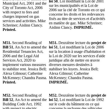
loi 50
, Loi modifiant la Loi de 2001
Municipal Act, 2001 and the
sur les municipalités et la Loi de
City of Toronto Act, 2006
2006 sur la cité de Toronto en ce qui
with respect to fees and
concerne les droits et les redevances
charges imposed on gas
fixés au titre de services et d'activités
services and activities. Mike
en matière de gaz. Mike Schreiner;
Schreiner; Aislinn Clancy.
Aislinn Clancy.
IMPRIMÉ.
Printed.
M51.
Second Reading of
M51.
Deuxième lecture du
projet de
Bill 51
, An Act to amend the
loi 51
, Loi modifiant la Loi de 2006
Residential Tenancies Act,
sur la location à usage d'habitation et
2006 and the Legal Aid
la Loi de 2020 sur les services d'aide
Services Act, 2020 to
juridique afin de mettre en œuvre
implement various measures
diverses mesures destinées à
to stabilize rent. Jessica Bell;
stabiliser les loyers. Jessica Bell;
Alexa Gilmour; Catherine
Alexa Gilmour; Catherine
McKenney; Chandra Pasma.
McKenney; Chandra Pasma.
Printed.
IMPRIMÉ.
M52.
Second Reading of
M52.
Deuxième lecture du
projet de
Bill 52
, An Act to amend the
loi 52
, Loi modifiant la Loi de 1992
Building Code Act, 1992
sur le code du bâtiment en ce qui
with respect to electric
concerne la recharge des véhicules