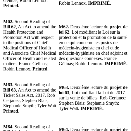
Gélinas; Robin Lennox.
Robin Lennox.
IMPRIMÉ.
Printed.
M62.
Second Reading of
Bill 62
, An Act to amend the
M62.
Deuxième lecture du
projet de
Health Protection and
loi 62
, Loi modifiant la Loi sur la
Promotion Act with respect
protection et la promotion de la santé
to the positions of Chief
en ce qui concerne les postes de
Medical Officer of Health
médecin-hygiéniste en chef et de
and Associate Chief Medical
médecin-hygiéniste en chef adjoint et
Officer of Health and related
des questions connexes. France
matters. France Gélinas;
Gélinas; Robin Lennox.
IMPRIMÉ.
Robin Lennox.
Printed.
M63.
Second Reading of
M63.
Deuxième lecture du
projet de
Bill 63
, An Act to amend the
loi 63
, Loi modifiant la Loi de 2017
Ticket Sales Act, 2017. Rob
sur la vente de billets. Rob Cerjanec;
Cerjanec; Stephen Blais;
Stephen Blais; Stephanie Smyth;
Stephanie Smyth; Tyler Watt.
Tyler Watt.
IMPRIMÉ.
Printed.
M64.
Second Reading of
M64.
Deuxième lecture du
projet de