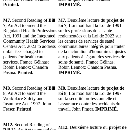
Printed.
IMPRIMÉ.
M7.
Second Reading of
Bill
M7.
Deuxième lecture du
projet de
7
, An Act to amend the
loi 7
, Loi modifiant la Loi de 1991
Regulated Health Professions
sur les professions de la santé
Act, 1991 and the Integrated
réglementées et la Loi de 2023 sur
Community Health Services
les centres de services de santé
Centres Act, 2023 to address
communautaires intégrés pour traiter
unfair fees charged to
de la facturation d'honoraires injustes
patients for health care
aux patients à l'égard des services de
services. France Gélinas;
soins de santé. France Gélinas;
Robin Lennox; Chandra
Robin Lennox; Chandra Pasma.
Pasma.
Printed.
IMPRIMÉ.
M8.
Second Reading of
Bill
M8.
Deuxième lecture du
projet de
8
, An Act to amend the
loi 8
, Loi modifiant la Loi de 1997
Workplace Safety and
sur la sécurité professionnelle et
Insurance Act, 1997. John
l'assurance contre les accidents du
Fraser.
Printed.
travail. John Fraser.
IMPRIMÉ.
M12.
Second Reading of
M12.
Deuxième lecture du
projet de
Bill 12
, An Act to amend the