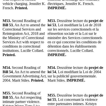
vehicle charging. Jennifer K.
électriques. Jennifer K. French.
French.
Printed.
IMPRIMÉ.
M53.
Second Reading of
M53.
Deuxième lecture du
projet de
Bill 53
, An Act to amend the
loi 53
, Loi modifiant la Loi de 2018
Correctional Services and
sur les services correctionnels et la
Reintegration Act, 2018 and
réinsertion sociale et la Loi sur le
the Ministry of Correctional
ministère des Services correctionnels
Services Act with respect to
en ce qui concerne les conditions de
conditions in correctional
détention dans les établissements
institutions. Lucille Collard.
correctionnels. Lucille Collard.
Printed.
IMPRIMÉ.
M54.
Second Reading of
M54.
Deuxième lecture du
projet de
Bill 54
, An Act to amend the
loi 54
, Loi modifiant la Loi de 2004
Government Advertising Act,
sur la publicité gouvernementale.
2004. Marit Stiles.
Printed.
Marit Stiles.
IMPRIMÉ.
M55.
Second Reading of
M55.
Deuxième lecture du
projet de
Bill 55
, An Act respecting
loi 55
, Loi concernant la violence
intimate partner violence.
entre partenaires intimes. Kristyn
Kristyn Wong-Tam; Lisa