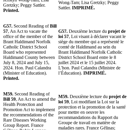
Wong-Tam; Lisa Gretzky; Peggy
Gretzky; Peggy Sattler.
Sattler.
IMPRIMÉ.
Printed.
G57.
Second Reading of
Bill
57
, An Act to vacate the
G57.
Deuxième lecture du
projet de
office of the member of the
loi 57
, Loi visant à déclarer vacant le
Brant Haldimand Norfolk
siège du membre qui a représenté le
Catholic District School
comté de Haldimand au sein du
Board who represented
Brant Haldimand Norfolk Catholic
Haldimand County between
District School Board entre le 8
July 8, 2024 and July 15,
juillet 2024 et le 15 juillet 2024.
2024. Hon. Paul Calandra
L'hon. Paul Calandra (Ministre de
(Minister of Education).
l’Éducation).
IMPRIMÉ.
Printed.
M59.
Second Reading of
M59.
Deuxième lecture du
projet de
Bill 59
, An Act to amend the
loi 59
, Loi modifiant la Loi sur la
Health Protection and
protection et la promotion de la santé
Promotion Act to implement
pour mettre en oeuvre les
the recommendations of the
recommandations du Rapport du
Rare Diseases Working
Groupe de travail en matière de
Group Report. France
maladies rares. France Gélinas;