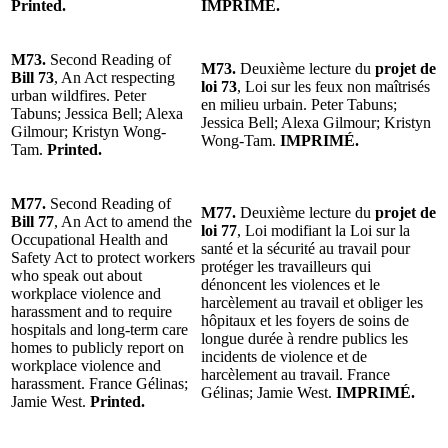
Printed.
IMPRIMÉ.
M73.
Second Reading of
M73.
Deuxième lecture du
projet de
Bill 73
, An Act respecting
loi 73
, Loi sur les feux non maîtrisés
urban wildfires. Peter
en milieu urbain. Peter Tabuns;
Tabuns; Jessica Bell; Alexa
Jessica Bell; Alexa Gilmour; Kristyn
Gilmour; Kristyn Wong-
Wong-Tam.
IMPRIMÉ.
Tam.
Printed.
M77.
Second Reading of
M77.
Deuxième lecture du
projet de
Bill 77
, An Act to amend the
loi 77
, Loi modifiant la Loi sur la
Occupational Health and
santé et la sécurité au travail pour
Safety Act to protect workers
protéger les travailleurs qui
who speak out about
dénoncent les violences et le
workplace violence and
harcèlement au travail et obliger les
harassment and to require
hôpitaux et les foyers de soins de
hospitals and long-term care
longue durée à rendre publics les
homes to publicly report on
incidents de violence et de
workplace violence and
harcèlement au travail. France
harassment. France Gélinas;
Gélinas; Jamie West.
IMPRIMÉ.
Jamie West.
Printed.