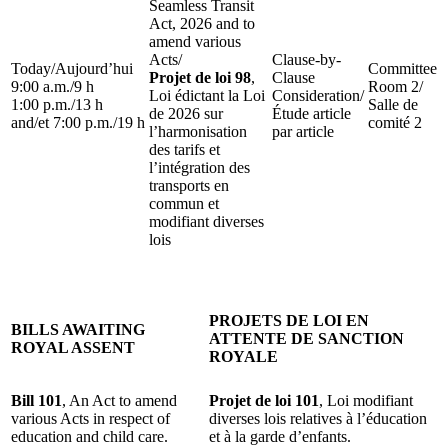
Seamless Transit
Act, 2026 and to
amend various
Acts
/
Clause-by-
Today
/
Aujourd’hui
Committee
Projet de loi 98
,
Clause
9:00 a.m.
/
9 h
Room 2
/
Loi édictant la Loi
Consideration
/
1:00 p.m.
/
13 h
Salle de
de 2026 sur
Étude article
and
/
et
7:00 p.m.
/
19 h
comité 2
l’harmonisation
par article
des tarifs et
l’intégration des
transports en
commun et
modifiant diverses
lois
PROJETS DE LOI EN
BILLS AWAITING
ATTENTE DE SANCTION
ROYAL ASSENT
ROYALE
Bill 101
, An Act to amend
Projet de loi 101
, Loi modifiant
various Acts in respect of
diverses lois relatives à l’éducation
education and child care.
et à la garde d’enfants.