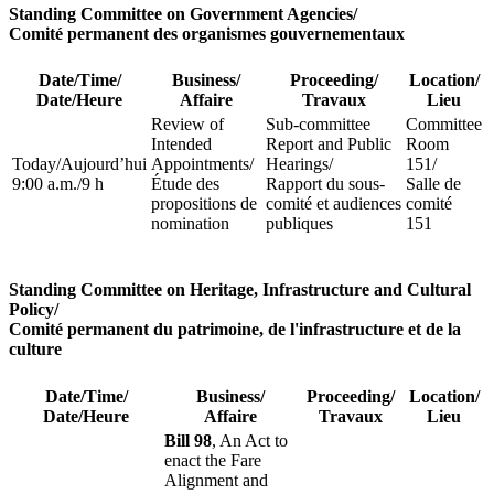
Standing Committee on Government Agencies
/
Comité permanent des organismes gouvernementaux
Date/Time
/
Business
/
Proceeding
/
Location
/
Date/Heure
Affaire
Travaux
Lieu
Review of
Sub-committee
Committee
Intended
Report and Public
Room
Today
/
Aujourd’hui
Appointments
/
Hearings
/
151
/
9:00 a.m.
/
9 h
Étude des
Rapport du sous-
Salle de
propositions de
comité et audiences
comité
nomination
publiques
151
Standing Committee on Heritage, Infrastructure and Cultural
Policy
/
Comité permanent du patrimoine, de l'infrastructure et de la
culture
Date/Time
/
Business
/
Proceeding
/
Location
/
Date/Heure
Affaire
Travaux
Lieu
Bill 98
, An Act to
enact the Fare
Alignment and