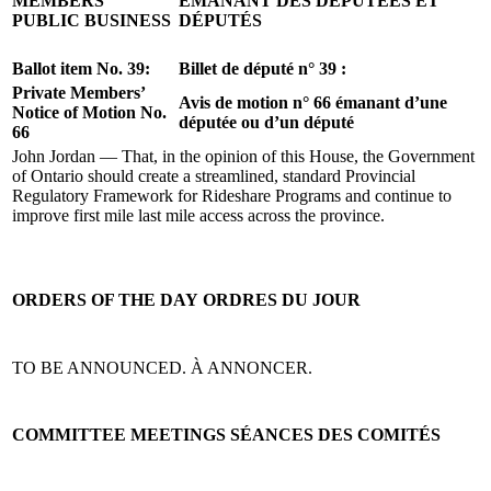
MEMBERS’
ÉMANANT DES DÉPUTÉES ET
PUBLIC BUSINESS
DÉPUTÉS
Ballot item No. 39:
Billet de député n° 39 :
Private Members’
Avis de motion n° 66 émanant d’une
Notice of Motion No.
députée ou d’un député
66
John Jordan — That, in the opinion of this House, the Government
of Ontario should create a streamlined, standard Provincial
Regulatory Framework for Rideshare Programs and continue to
improve first mile last mile access across the province.
ORDERS OF THE DAY
ORDRES DU JOUR
TO BE ANNOUNCED.
À ANNONCER.
COMMITTEE MEETINGS
SÉANCES DES COMITÉS