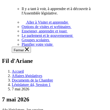
vous.
Il y a tant à voir, à apprendre et à découvrir à
Il
l'Assemblée législative.
y
a
Aller à Visiter et apprendre
tant
Options de visites et webinaires
à
Enseigner, apprendre et jouer
voir,
Le parlement et le gouvernement
à
Groupes scolaires
apprendre
Planifier votre visite
et
Fermer
à
découvrir
Fil d'Ariane
à
l'Assemblée
législative.
Accueil
Affaires législatives
Documents de la Chambre
Législature 44, Session 1
7 mai 2026
7 mai 2026
44e législature, 1re session