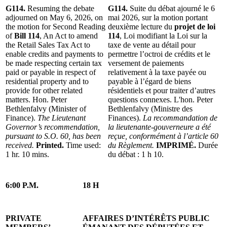
G114.
Resuming the debate
G114.
Suite du débat ajourné le 6
adjourned on May 6, 2026, on
mai 2026, sur la motion portant
the motion for Second Reading
deuxième lecture du
projet de loi
of
Bill 114
, An Act to amend
114
, Loi modifiant la Loi sur la
the Retail Sales Tax Act to
taxe de vente au détail pour
enable credits and payments to
permettre l’octroi de crédits et le
be made respecting certain tax
versement de paiements
paid or payable in respect of
relativement à la taxe payée ou
residential property and to
payable à l’égard de biens
provide for other related
résidentiels et pour traiter d’autres
matters. Hon. Peter
questions connexes. L'hon. Peter
Bethlenfalvy (Minister of
Bethlenfalvy (Ministre des
Finance).
The Lieutenant
Finances).
La recommandation de
Governor’s recommendation,
la lieutenante-gouverneure a été
pursuant to S.O. 60, has been
reçue, conformément à l’article 60
received.
Printed.
Time used:
du Règlement.
IMPRIMÉ.
Durée
1 hr. 10 mins.
du débat : 1 h 10.
6:00 P.M.
18 H
PRIVATE
AFFAIRES D’INTÉRÊTS PUBLIC