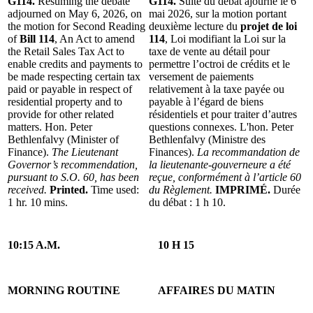
G114.
Resuming the debate
G114.
Suite du débat ajourné le 6
adjourned on May 6, 2026, on
mai 2026, sur la motion portant
the motion for Second Reading
deuxième lecture du
projet de loi
of
Bill 114
, An Act to amend
114
, Loi modifiant la Loi sur la
the Retail Sales Tax Act to
taxe de vente au détail pour
enable credits and payments to
permettre l’octroi de crédits et le
be made respecting certain tax
versement de paiements
paid or payable in respect of
relativement à la taxe payée ou
residential property and to
payable à l’égard de biens
provide for other related
résidentiels et pour traiter d’autres
matters. Hon. Peter
questions connexes. L'hon. Peter
Bethlenfalvy (Minister of
Bethlenfalvy (Ministre des
Finance).
The Lieutenant
Finances).
La recommandation de
Governor’s recommendation,
la lieutenante-gouverneure a été
pursuant to S.O. 60, has been
reçue, conformément à l’article 60
received.
Printed.
Time used:
du Règlement.
IMPRIMÉ.
Durée
1 hr. 10 mins.
du débat : 1 h 10.
10:15 A.M.
10 H 15
MORNING ROUTINE
AFFAIRES DU MATIN