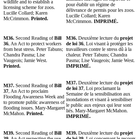
wildlife and to establish a
pour établir un régime de
licensing scheme for zoos.
délivrance de permis pour les zoos.
Lucille Collard; Karen
Lucille Collard; Karen
McCrimmon.
Printed.
McCrimmon.
IMPRIMÉ.
M36.
Second Reading of
Bill
M36.
Deuxième lecture du
projet
36
, An Act to protect workers
de loi 36
, Loi visant à protéger les
from heat stress. Peter Tabuns;
travailleurs contre le stress dû à la
Chandra Pasma; Lise
chaleur. Peter Tabuns; Chandra
Vaugeois; Jamie West.
Pasma; Lise Vaugeois; Jamie West.
Printed.
IMPRIMÉ.
M37.
Deuxième lecture du
projet
M37.
Second Reading of
Bill
de loi 37
, Loi proclamant la
37
, An Act to proclaim
Semaine de la sensibilisation aux
Flooding Awareness Week and
inondations et visant à sensibiliser
to promote public awareness of
le public aux enjeux qui leur sont
flooding issues. Mary-Margaret
liés. Mary-Margaret McMahon.
McMahon.
Printed.
IMPRIMÉ.
M39.
Second Reading of
Bill
M39.
Deuxième lecture du
projet
39
, An Act respecting the use
de loi 39
, Loi concernant le recours