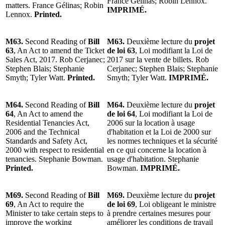
France Gélinas; Robin Lennox.
matters. France Gélinas; Robin
IMPRIMÉ.
Lennox.
Printed.
M63.
Second Reading of
Bill
M63.
Deuxième lecture du
projet
63
, An Act to amend the Ticket
de loi 63
, Loi modifiant la Loi de
Sales Act, 2017. Rob Cerjanec;
2017 sur la vente de billets. Rob
Stephen Blais; Stephanie
Cerjanec; Stephen Blais; Stephanie
Smyth; Tyler Watt.
Printed.
Smyth; Tyler Watt.
IMPRIMÉ.
M64.
Second Reading of
Bill
M64.
Deuxième lecture du
projet
64
, An Act to amend the
de loi 64
, Loi modifiant la Loi de
Residential Tenancies Act,
2006 sur la location à usage
2006 and the Technical
d'habitation et la Loi de 2000 sur
Standards and Safety Act,
les normes techniques et la sécurité
2000 with respect to residential
en ce qui concerne la location à
tenancies. Stephanie Bowman.
usage d'habitation. Stephanie
Printed.
Bowman.
IMPRIMÉ.
M69.
Second Reading of
Bill
M69.
Deuxième lecture du
projet
69
, An Act to require the
de loi 69
, Loi obligeant le ministre
Minister to take certain steps to
à prendre certaines mesures pour
improve the working
améliorer les conditions de travail