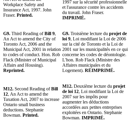
1997 sur la sécurité professionnelle
Workplace Safety and
et l'assurance contre les accidents
Insurance Act, 1997. John
du travail. John Fraser.
Fraser.
Printed.
IMPRIMÉ.
G9.
Third Reading of
Bill 9
,
G9.
Troisième lecture du
projet de
An Act to amend the City of
loi 9
, Loi modifiant la Loi de 2006
Toronto Act, 2006 and the
sur la cité de Toronto et la Loi de
Municipal Act, 2001 in relation
2001 sur les municipalités en ce qui
to codes of conduct. Hon. Rob
concerne les codes de déontologie.
Flack (Minister of Municipal
L'hon. Rob Flack (Ministre des
Affairs and Housing).
Affaires municipales et du
Reprinted.
Logement).
RÉIMPRIMÉ.
M12.
Deuxième lecture du
projet
M12.
Second Reading of
Bill
de loi 12
, Loi modifiant la Loi de
12
, An Act to amend the
2007 sur les impôts pour
Taxation Act, 2007 to increase
augmenter les déductions
Ontario small business
accordées aux petites entreprises
deductions. Stephanie
exploitées en Ontario. Stephanie
Bowman.
Printed.
Bowman.
IMPRIMÉ.