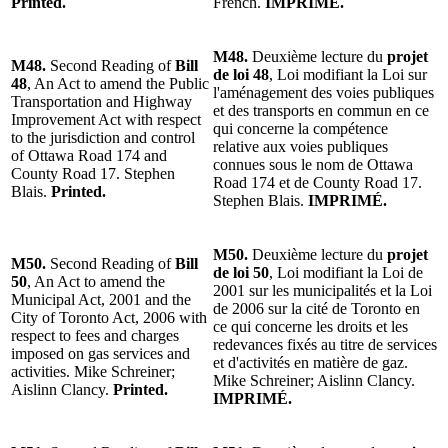
Printed.
French.
IMPRIMÉ.
M48.
Deuxième lecture du
projet
M48.
Second Reading of
Bill
de loi 48
, Loi modifiant la Loi sur
48
, An Act to amend the Public
l'aménagement des voies publiques
Transportation and Highway
et des transports en commun en ce
Improvement Act with respect
qui concerne la compétence
to the jurisdiction and control
relative aux voies publiques
of Ottawa Road 174 and
connues sous le nom de Ottawa
County Road 17. Stephen
Road 174 et de County Road 17.
Blais.
Printed.
Stephen Blais.
IMPRIMÉ.
M50.
Deuxième lecture du
projet
M50.
Second Reading of
Bill
de loi 50
, Loi modifiant la Loi de
50
, An Act to amend the
2001 sur les municipalités et la Loi
Municipal Act, 2001 and the
de 2006 sur la cité de Toronto en
City of Toronto Act, 2006 with
ce qui concerne les droits et les
respect to fees and charges
redevances fixés au titre de services
imposed on gas services and
et d'activités en matière de gaz.
activities. Mike Schreiner;
Mike Schreiner; Aislinn Clancy.
Aislinn Clancy.
Printed.
IMPRIMÉ.