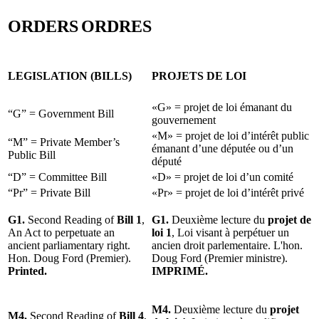
ORDERS
ORDRES
LEGISLATION (BILLS)
PROJETS DE LOI
«G» = projet de loi émanant du
“G” = Government Bill
gouvernement
«M» = projet de loi d’intérêt public
“M” = Private Member’s
émanant d’une députée ou d’un
Public Bill
député
“D” = Committee Bill
«D» = projet de loi d’un comité
“Pr” = Private Bill
«Pr» = projet de loi d’intérêt privé
G1.
Second Reading of
Bill 1
,
G1.
Deuxième lecture du
projet de
An Act to perpetuate an
loi 1
, Loi visant à perpétuer un
ancient parliamentary right.
ancien droit parlementaire. L'hon.
Hon. Doug Ford (Premier).
Doug Ford (Premier ministre).
Printed.
IMPRIMÉ.
M4.
Deuxième lecture du
projet
M4.
Second Reading of
Bill 4
,