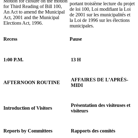
Motion for closure on the motion
portant troisième lecture du projet
for Third Reading of Bill 100,
de loi 100, Loi modifiant la Loi
An Act to amend the Municipal
de 2001 sur les municipalités et
Act, 2001 and the Municipal
la Loi de 1996 sur les élections
Elections Act, 1996.
municipales.
Recess
Pause
1:00 P.M.
13 H
AFFAIRES DE L’APRÈS-
AFTERNOON ROUTINE
MIDI
Présentation des visiteuses et
Introduction of Visitors
visiteurs
Reports by Committees
Rapports des comités