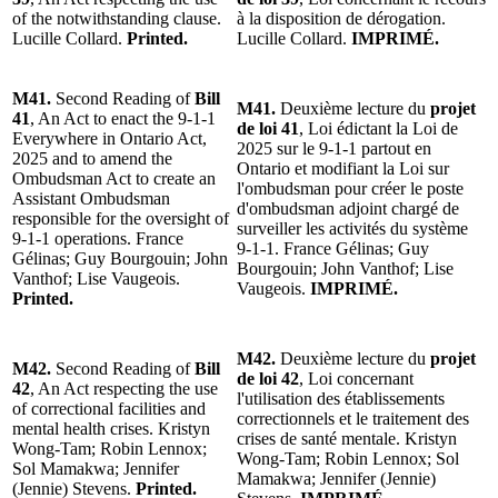
of the notwithstanding clause.
à la disposition de dérogation.
Lucille Collard.
Printed.
Lucille Collard.
IMPRIMÉ.
M41.
Second Reading of
Bill
M41.
Deuxième lecture du
projet
41
, An Act to enact the 9-1-1
de loi 41
, Loi édictant la Loi de
Everywhere in Ontario Act,
2025 sur le 9-1-1 partout en
2025 and to amend the
Ontario et modifiant la Loi sur
Ombudsman Act to create an
l'ombudsman pour créer le poste
Assistant Ombudsman
d'ombudsman adjoint chargé de
responsible for the oversight of
surveiller les activités du système
9-1-1 operations. France
9-1-1. France Gélinas; Guy
Gélinas; Guy Bourgouin; John
Bourgouin; John Vanthof; Lise
Vanthof; Lise Vaugeois.
Vaugeois.
IMPRIMÉ.
Printed.
M42.
Deuxième lecture du
projet
M42.
Second Reading of
Bill
de loi 42
, Loi concernant
42
, An Act respecting the use
l'utilisation des établissements
of correctional facilities and
correctionnels et le traitement des
mental health crises. Kristyn
crises de santé mentale. Kristyn
Wong-Tam; Robin Lennox;
Wong-Tam; Robin Lennox; Sol
Sol Mamakwa; Jennifer
Mamakwa; Jennifer (Jennie)
(Jennie) Stevens.
Printed.