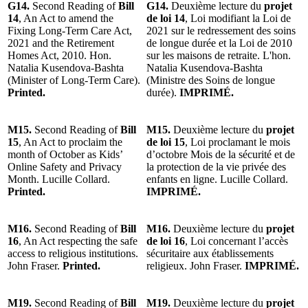
G14.
Second Reading of
Bill
G14.
Deuxième lecture du
projet
14
, An Act to amend the
de loi 14
, Loi modifiant la Loi de
Fixing Long-Term Care Act,
2021 sur le redressement des soins
2021 and the Retirement
de longue durée et la Loi de 2010
Homes Act, 2010. Hon.
sur les maisons de retraite. L'hon.
Natalia Kusendova-Bashta
Natalia Kusendova-Bashta
(Minister of Long-Term Care).
(Ministre des Soins de longue
Printed.
durée).
IMPRIMÉ.
M15.
Second Reading of
Bill
M15.
Deuxième lecture du
projet
15
, An Act to proclaim the
de loi 15
, Loi proclamant le mois
month of October as Kids’
d’octobre Mois de la sécurité et de
Online Safety and Privacy
la protection de la vie privée des
Month. Lucille Collard.
enfants en ligne. Lucille Collard.
Printed.
IMPRIMÉ.
M16.
Second Reading of
Bill
M16.
Deuxième lecture du
projet
16
, An Act respecting the safe
de loi 16
, Loi concernant l’accès
access to religious institutions.
sécuritaire aux établissements
John Fraser.
Printed.
religieux. John Fraser.
IMPRIMÉ.
M19.
Second Reading of
Bill
M19.
Deuxième lecture du
projet