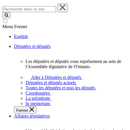
Rechercher
dans
ce
site
Menu
Fermer
English
Députées et députés
Les députées et députés vous représentent au sein de
Les
l'Assemblée législative de l'Ontario.
députées
et
Aller à Députées et députés
députés
Députées et députés actuels
vous
Toutes les députées et tous les députés
représentent
Coordonnées
au
La présidente
sein
In memoriam
de
Fermer
l'Assemblée
Affaires législatives
législative
de
l'Ontario.