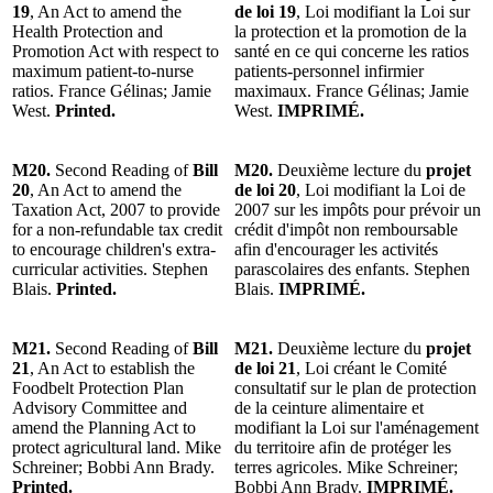
19
, An Act to amend the
de loi 19
, Loi modifiant la Loi sur
Health Protection and
la protection et la promotion de la
Promotion Act with respect to
santé en ce qui concerne les ratios
maximum patient-to-nurse
patients-personnel infirmier
ratios. France Gélinas; Jamie
maximaux. France Gélinas; Jamie
West.
Printed.
West.
IMPRIMÉ.
M20.
Second Reading of
Bill
M20.
Deuxième lecture du
projet
20
, An Act to amend the
de loi 20
, Loi modifiant la Loi de
Taxation Act, 2007 to provide
2007 sur les impôts pour prévoir un
for a non-refundable tax credit
crédit d'impôt non remboursable
to encourage children's extra-
afin d'encourager les activités
curricular activities. Stephen
parascolaires des enfants. Stephen
Blais.
Printed.
Blais.
IMPRIMÉ.
M21.
Second Reading of
Bill
M21.
Deuxième lecture du
projet
21
, An Act to establish the
de loi 21
, Loi créant le Comité
Foodbelt Protection Plan
consultatif sur le plan de protection
Advisory Committee and
de la ceinture alimentaire et
amend the Planning Act to
modifiant la Loi sur l'aménagement
protect agricultural land. Mike
du territoire afin de protéger les
Schreiner; Bobbi Ann Brady.
terres agricoles. Mike Schreiner;
Printed.
Bobbi Ann Brady.
IMPRIMÉ.