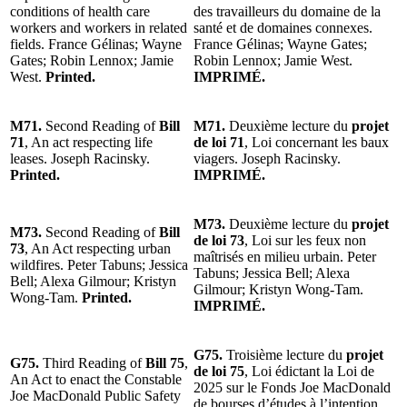
conditions of health care
des travailleurs du domaine de la
workers and workers in related
santé et de domaines connexes.
fields. France Gélinas; Wayne
France Gélinas; Wayne Gates;
Gates; Robin Lennox; Jamie
Robin Lennox; Jamie West.
West.
Printed.
IMPRIMÉ.
M71.
Second Reading of
Bill
M71.
Deuxième lecture du
projet
71
, An act respecting life
de loi 71
, Loi concernant les baux
leases. Joseph Racinsky.
viagers. Joseph Racinsky.
Printed.
IMPRIMÉ.
M73.
Deuxième lecture du
projet
M73.
Second Reading of
Bill
de loi 73
, Loi sur les feux non
73
, An Act respecting urban
maîtrisés en milieu urbain. Peter
wildfires. Peter Tabuns; Jessica
Tabuns; Jessica Bell; Alexa
Bell; Alexa Gilmour; Kristyn
Gilmour; Kristyn Wong-Tam.
Wong-Tam.
Printed.
IMPRIMÉ.
G75.
Troisième lecture du
projet
G75.
Third Reading of
Bill 75
,
de loi 75
, Loi édictant la Loi de
An Act to enact the Constable
2025 sur le Fonds Joe MacDonald
Joe MacDonald Public Safety
de bourses d’études à l’intention