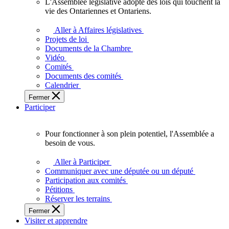
L'Assemblée législative adopte des lois qui touchent la
L'Assemblée
vie des Ontariennes et Ontariens.
législative
adopte
Aller à Affaires législatives
des
Projets de loi
lois
Documents de la Chambre
qui
Vidéo
touchent
Comités
la
Documents des comités
vie
Calendrier
des
Fermer
Ontariennes
Participer
et
Ontariens.
Pour fonctionner à son plein potentiel, l'Assemblée a
Pour
besoin de vous.
fonctionner
à
Aller à Participer
son
Communiquer avec une députée ou un député
plein
Participation aux comités
potentiel,
Pétitions
l'Assemblée
Réserver les terrains
a
Fermer
besoin
Visiter et apprendre
de