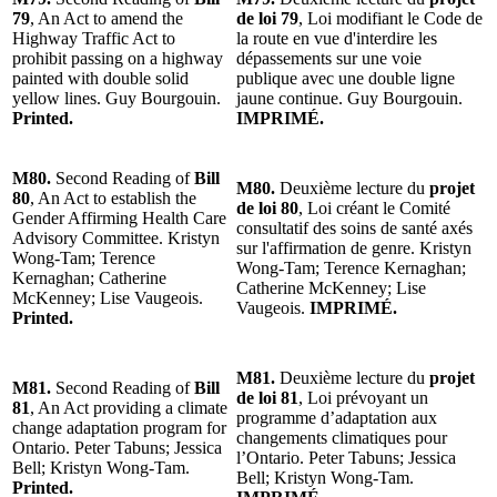
79
, An Act to amend the
de loi 79
, Loi modifiant le Code de
Highway Traffic Act to
la route en vue d'interdire les
prohibit passing on a highway
dépassements sur une voie
painted with double solid
publique avec une double ligne
yellow lines. Guy Bourgouin.
jaune continue. Guy Bourgouin.
Printed.
IMPRIMÉ.
M80.
Second Reading of
Bill
M80.
Deuxième lecture du
projet
80
, An Act to establish the
de loi 80
, Loi créant le Comité
Gender Affirming Health Care
consultatif des soins de santé axés
Advisory Committee. Kristyn
sur l'affirmation de genre. Kristyn
Wong-Tam; Terence
Wong-Tam; Terence Kernaghan;
Kernaghan; Catherine
Catherine McKenney; Lise
McKenney; Lise Vaugeois.
Vaugeois.
IMPRIMÉ.
Printed.
M81.
Deuxième lecture du
projet
M81.
Second Reading of
Bill
de loi 81
, Loi prévoyant un
81
, An Act providing a climate
programme d’adaptation aux
change adaptation program for
changements climatiques pour
Ontario. Peter Tabuns; Jessica
l’Ontario. Peter Tabuns; Jessica
Bell; Kristyn Wong-Tam.
Bell; Kristyn Wong-Tam.
Printed.