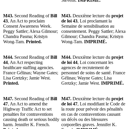
Stevens.
IMPRIMÉ.
M43.
Second Reading of
Bill
M43.
Deuxième lecture du
projet
43
, An Act to proclaim
de loi 43
, Loi proclamant la
Consent Awareness Week.
Semaine de sensibilisation au
Peggy Sattler; Alexa Gilmour;
consentement. Peggy Sattler; Alexa
Chandra Pasma; Kristyn
Gilmour; Chandra Pasma; Kristyn
Wong-Tam.
Printed.
Wong-Tam.
IMPRIMÉ.
M44.
Second Reading of
Bill
M44.
Deuxième lecture du
projet
44
, An Act respecting
de loi 44
, Loi concernant les
healthcare staffing agencies.
agences de recrutement de
France Gélinas; Wayne Gates;
personnel de soins de santé. France
Lisa Gretzky; Jamie West.
Gélinas; Wayne Gates; Lisa
Printed.
Gretzky; Jamie West.
IMPRIMÉ.
M47.
Second Reading of
Bill
M47.
Deuxième lecture du
projet
47
, An Act to amend the
de loi 47
, Loi modifiant le Code de
Highway Traffic Act to set
la route pour prévoir des pénalités
penalties for contraventions
en cas de contraventions causant
causing death or serious bodily
un décès ou des blessures
harm. Jennifer K. French.
corporelles graves. Jennifer K.