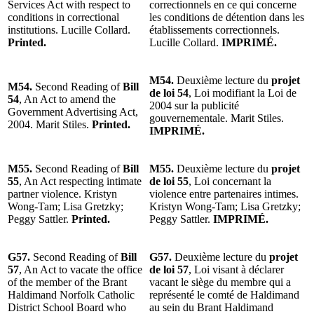
Services Act with respect to
correctionnels en ce qui concerne
conditions in correctional
les conditions de détention dans les
institutions. Lucille Collard.
établissements correctionnels.
Printed.
Lucille Collard.
IMPRIMÉ.
M54.
Deuxième lecture du
projet
M54.
Second Reading of
Bill
de loi 54
, Loi modifiant la Loi de
54
, An Act to amend the
2004 sur la publicité
Government Advertising Act,
gouvernementale. Marit Stiles.
2004. Marit Stiles.
Printed.
IMPRIMÉ.
M55.
Second Reading of
Bill
M55.
Deuxième lecture du
projet
55
, An Act respecting intimate
de loi 55
, Loi concernant la
partner violence. Kristyn
violence entre partenaires intimes.
Wong-Tam; Lisa Gretzky;
Kristyn Wong-Tam; Lisa Gretzky;
Peggy Sattler.
Printed.
Peggy Sattler.
IMPRIMÉ.
G57.
Second Reading of
Bill
G57.
Deuxième lecture du
projet
57
, An Act to vacate the office
de loi 57
, Loi visant à déclarer
of the member of the Brant
vacant le siège du membre qui a
Haldimand Norfolk Catholic
représenté le comté de Haldimand
District School Board who
au sein du Brant Haldimand