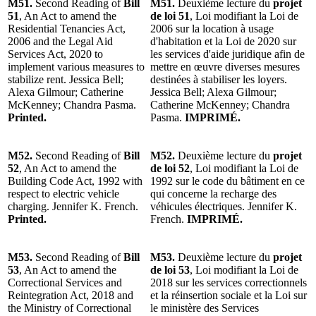
M51.
Second Reading of
Bill
M51.
Deuxième lecture du
projet
51
, An Act to amend the
de loi 51
, Loi modifiant la Loi de
Residential Tenancies Act,
2006 sur la location à usage
2006 and the Legal Aid
d'habitation et la Loi de 2020 sur
Services Act, 2020 to
les services d'aide juridique afin de
implement various measures to
mettre en œuvre diverses mesures
stabilize rent. Jessica Bell;
destinées à stabiliser les loyers.
Alexa Gilmour; Catherine
Jessica Bell; Alexa Gilmour;
McKenney; Chandra Pasma.
Catherine McKenney; Chandra
Printed.
Pasma.
IMPRIMÉ.
M52.
Second Reading of
Bill
M52.
Deuxième lecture du
projet
52
, An Act to amend the
de loi 52
, Loi modifiant la Loi de
Building Code Act, 1992 with
1992 sur le code du bâtiment en ce
respect to electric vehicle
qui concerne la recharge des
charging. Jennifer K. French.
véhicules électriques. Jennifer K.
Printed.
French.
IMPRIMÉ.
M53.
Second Reading of
Bill
M53.
Deuxième lecture du
projet
53
, An Act to amend the
de loi 53
, Loi modifiant la Loi de
Correctional Services and
2018 sur les services correctionnels
Reintegration Act, 2018 and
et la réinsertion sociale et la Loi sur
the Ministry of Correctional
le ministère des Services