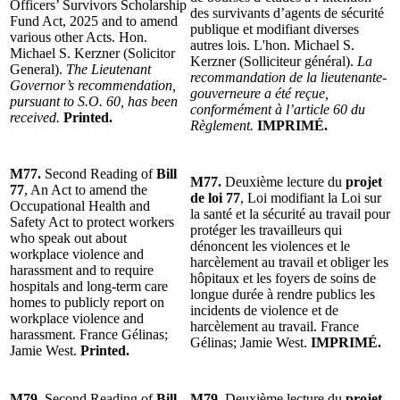
Officers’ Survivors Scholarship
des survivants d’agents de sécurité
Fund Act, 2025 and to amend
publique et modifiant diverses
various other Acts. Hon.
autres lois. L'hon. Michael S.
Michael S. Kerzner (Solicitor
Kerzner (Solliciteur général).
La
General).
The Lieutenant
recommandation de la lieutenante-
Governor’s recommendation,
gouverneure a été reçue,
pursuant to S.O. 60, has been
conformément à l’article 60 du
received.
Printed.
Règlement.
IMPRIMÉ.
M77.
Second Reading of
Bill
M77.
Deuxième lecture du
projet
77
, An Act to amend the
de loi 77
, Loi modifiant la Loi sur
Occupational Health and
la santé et la sécurité au travail pour
Safety Act to protect workers
protéger les travailleurs qui
who speak out about
dénoncent les violences et le
workplace violence and
harcèlement au travail et obliger les
harassment and to require
hôpitaux et les foyers de soins de
hospitals and long-term care
longue durée à rendre publics les
homes to publicly report on
incidents de violence et de
workplace violence and
harcèlement au travail. France
harassment. France Gélinas;
Gélinas; Jamie West.
IMPRIMÉ.
Jamie West.
Printed.
M79.
Second Reading of
Bill
M79.
Deuxième lecture du
projet