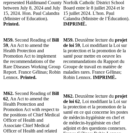
represented Haldimand County
Norfolk Catholic District School
between July 8, 2024 and July
Board entre le 8 juillet 2024 et le
15, 2024. Hon. Paul Calandra
15 juillet 2024. L'hon. Paul
(Minister of Education).
Calandra (Ministre de l’Éducation).
Printed.
IMPRIMÉ.
M59.
Second Reading of
Bill
M59.
Deuxième lecture du
projet
59
, An Act to amend the
de loi 59
, Loi modifiant la Loi sur
Health Protection and
la protection et la promotion de la
Promotion Act to implement
santé pour mettre en oeuvre les
the recommendations of the
recommandations du Rapport du
Rare Diseases Working Group
Groupe de travail en matière de
Report. France Gélinas; Robin
maladies rares. France Gélinas;
Lennox.
Printed.
Robin Lennox.
IMPRIMÉ.
M62.
Second Reading of
Bill
M62.
Deuxième lecture du
projet
62
, An Act to amend the
de loi 62
, Loi modifiant la Loi sur
Health Protection and
la protection et la promotion de la
Promotion Act with respect to
santé en ce qui concerne les postes
the positions of Chief Medical
de médecin-hygiéniste en chef et
Officer of Health and
de médecin-hygiéniste en chef
Associate Chief Medical
adjoint et des questions connexes.
Officer of Health and related