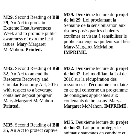
M29.
Deuxième lecture du
projet
M29.
Second Reading of
Bill
de loi 29
, Loi proclamant la
29
, An Act to proclaim
Semaine de la sensibilisation aux
Extreme Heat Awareness
risques posés par les chaleurs
Week and to promote public
extrêmes et visant à sensibiliser le
awareness of extreme heat
public aux enjeux qui leur sont liés.
issues. Mary-Margaret
Mary-Margaret McMahon.
McMahon.
Printed.
IMPRIMÉ.
M32.
Second Reading of
Bill
M32.
Deuxième lecture du
projet
32
, An Act to amend the
de loi 32
, Loi modifiant la Loi de
Resource Recovery and
2016 sur la récupération des
Circular Economy Act, 2016
ressources et l'économie circulaire
with respect to a beverage
en ce qui concerne un programme
container deposit program.
de consignes applicables aux
Mary-Margaret McMahon.
contenants de boissons. Mary-
Printed.
Margaret McMahon.
IMPRIMÉ.
M35.
Deuxième lecture du
projet
M35.
Second Reading of
Bill
de loi 35
, Loi pour protéger les
35
, An Act to protect captive
animaux sauvages en captivité et