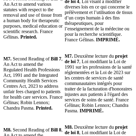
de loi 4
, Loi visant à modifier
An Act to amend various
diverses lois en ce qui concerne le
statutes with respect to the
prélèvement et l’utilisation de tissus
removal and use of tissue from
d’un corps humain à des fins
a human body for therapeutic
thérapeutiques, pour
purposes, medical education or
l’enseignement de la médecine ou
scientific research. France
pour la recherche scientifique.
Gélinas.
Printed.
France Gélinas.
IMPRIMÉ.
M7.
Deuxième lecture du
projet
M7.
Second Reading of
Bill 7
,
de loi 7
, Loi modifiant la Loi de
An Act to amend the
1991 sur les professions de la santé
Regulated Health Professions
réglementées et la Loi de 2023 sur
Act, 1991 and the Integrated
les centres de services de santé
Community Health Services
communautaires intégrés pour
Centres Act, 2023 to address
traiter de la facturation d'honoraires
unfair fees charged to patients
injustes aux patients à l'égard des
for health care services. France
services de soins de santé. France
Gélinas; Robin Lennox;
Gélinas; Robin Lennox; Chandra
Chandra Pasma.
Printed.
Pasma.
IMPRIMÉ.
M8.
Deuxième lecture du
projet
M8.
Second Reading of
Bill 8
,
de loi 8
, Loi modifiant la Loi de
An Act to amend the