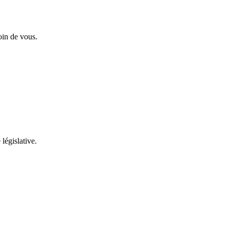
oin de vous.
 législative.