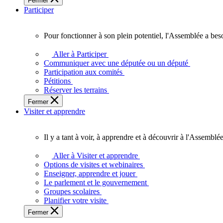
Fermer
des
Participer
Ontariennes
et
Ontariens.
Pour fonctionner à son plein potentiel, l'Assemblée a bes
Pour
fonctionner
Aller à Participer
à
Communiquer avec une députée ou un député
son
Participation aux comités
plein
Pétitions
potentiel,
Réserver les terrains
l'Assemblée
Fermer
a
Visiter et apprendre
besoin
de
vous.
Il y a tant à voir, à apprendre et à découvrir à l'Assemblée
Il
y
Aller à Visiter et apprendre
a
Options de visites et webinaires
tant
Enseigner, apprendre et jouer
à
Le parlement et le gouvernement
voir,
Groupes scolaires
à
Planifier votre visite
apprendre
Fermer
et