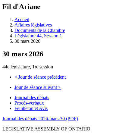
à
Fil d'Ariane
découvrir
à
l'Assemblée
Accueil
législative.
Affaires législatives
Documents de la Chambre
Législature 44, Session 1
30 mars 2026
30 mars 2026
44e législature, 1re session
<
Jour de séance précédent
Jour de séance suivant
>
Journal des débats
Procès-verbaux
Feuilleton et Avis
Journal des débats 2026-mars-30 (PDF)
LEGISLATIVE ASSEMBLY OF ONTARIO