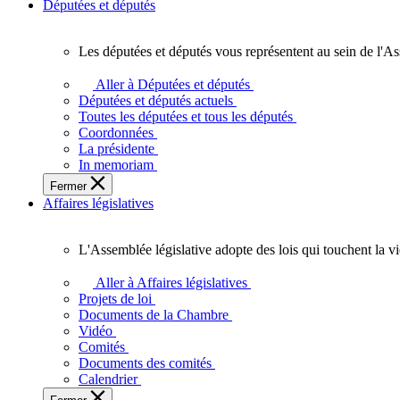
Députées et députés
Les députées et députés vous représentent au sein de l'As
Les
députées
Aller à Députées et députés
et
Députées et députés actuels
députés
Toutes les députées et tous les députés
vous
Coordonnées
représentent
La présidente
au
In memoriam
sein
Fermer
de
Affaires législatives
l'Assemblée
législative
de
L'Assemblée législative adopte des lois qui touchent la v
l'Ontario.
L'Assemblée
législative
Aller à Affaires législatives
adopte
Projets de loi
des
Documents de la Chambre
lois
Vidéo
qui
Comités
touchent
Documents des comités
la
Calendrier
vie