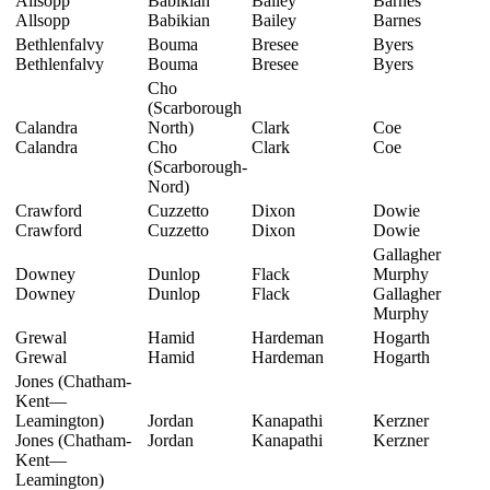
Allsopp
Babikian
Bailey
Barnes
Allsopp
Babikian
Bailey
Barnes
Bethlenfalvy
Bouma
Bresee
Byers
Bethlenfalvy
Bouma
Bresee
Byers
Cho
(Scarborough
Calandra
North)
Clark
Coe
Calandra
Cho
Clark
Coe
(Scarborough-
Nord)
Crawford
Cuzzetto
Dixon
Dowie
Crawford
Cuzzetto
Dixon
Dowie
Gallagher
Downey
Dunlop
Flack
Murphy
Downey
Dunlop
Flack
Gallagher
Murphy
Grewal
Hamid
Hardeman
Hogarth
Grewal
Hamid
Hardeman
Hogarth
Jones (Chatham-
Kent—
Leamington)
Jordan
Kanapathi
Kerzner
Jones (Chatham-
Jordan
Kanapathi
Kerzner
Kent—
Leamington)