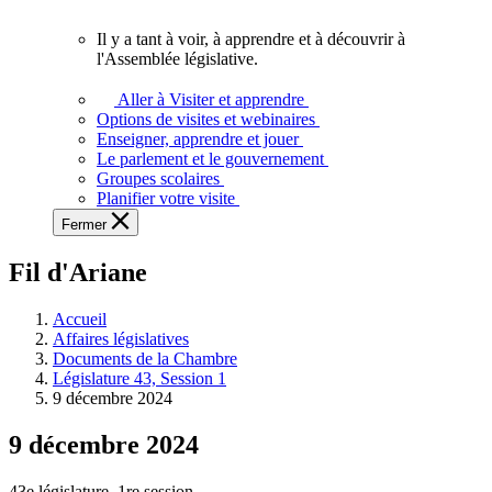
vous.
Il y a tant à voir, à apprendre et à découvrir à
Il
l'Assemblée législative.
y
a
Aller à Visiter et apprendre
tant
Options de visites et webinaires
à
Enseigner, apprendre et jouer
voir,
Le parlement et le gouvernement
à
Groupes scolaires
apprendre
Planifier votre visite
et
Fermer
à
découvrir
Fil d'Ariane
à
l'Assemblée
législative.
Accueil
Affaires législatives
Documents de la Chambre
Législature 43, Session 1
9 décembre 2024
9 décembre 2024
43e législature, 1re session