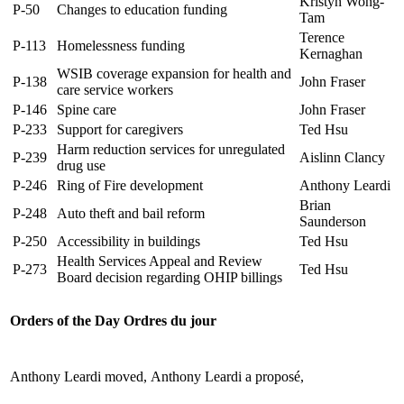
Kristyn Wong-
P-50
Changes to education funding
Tam
Terence
P-113
Homelessness funding
Kernaghan
WSIB coverage expansion for health and
P-138
John Fraser
care service workers
P-146
Spine care
John Fraser
P-233
Support for caregivers
Ted Hsu
Harm reduction services for unregulated
P-239
Aislinn Clancy
drug use
P-246
Ring of Fire development
Anthony Leardi
Brian
P-248
Auto theft and bail reform
Saunderson
P-250
Accessibility in buildings
Ted Hsu
Health Services Appeal and Review
P-273
Ted Hsu
Board decision regarding OHIP billings
Orders of the Day
Ordres du jour
Anthony Leardi moved,
Anthony Leardi a proposé,