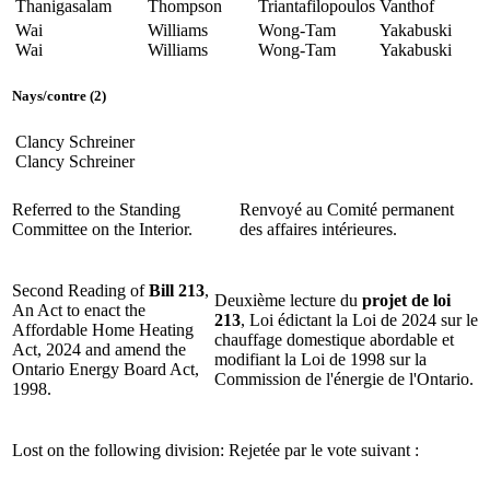
Thanigasalam
Thompson
Triantafilopoulos
Vanthof
Wai
Williams
Wong-Tam
Yakabuski
Wai
Williams
Wong-Tam
Yakabuski
Nays
/
contre
(2)
Clancy
Schreiner
Clancy
Schreiner
Referred to the Standing
Renvoyé au Comité permanent
Committee on the Interior.
des affaires intérieures.
Second Reading of
Bill 213
,
Deuxième lecture du
projet de loi
An Act to enact the
213
, Loi édictant la Loi de 2024 sur le
Affordable Home Heating
chauffage domestique abordable et
Act, 2024 and amend the
modifiant la Loi de 1998 sur la
Ontario Energy Board Act,
Commission de l'énergie de l'Ontario.
1998.
Lost on the following division:
Rejetée par le vote suivant :