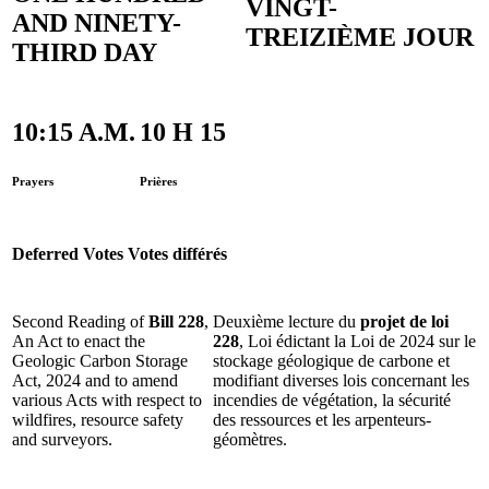
VINGT-
AND NINETY-
TREIZIÈME JOUR
THIRD DAY
10:15 A.M.
10 H 15
Prayers
Prières
Deferred Votes
Votes différés
Second Reading of
Bill 228
,
Deuxième lecture du
projet de loi
An Act to enact the
228
, Loi édictant la Loi de 2024 sur le
Geologic Carbon Storage
stockage géologique de carbone et
Act, 2024 and to amend
modifiant diverses lois concernant les
various Acts with respect to
incendies de végétation, la sécurité
wildfires, resource safety
des ressources et les arpenteurs-
and surveyors.
géomètres.