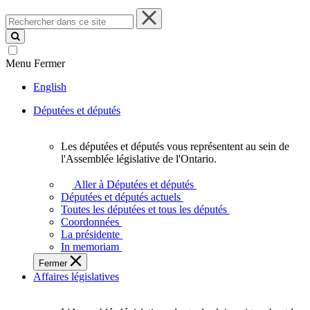
Rechercher
dans
ce
site
Menu
Fermer
English
Députées et députés
Les députées et députés vous représentent au sein de
Les
l'Assemblée législative de l'Ontario.
députées
et
Aller à Députées et députés
députés
Députées et députés actuels
vous
Toutes les députées et tous les députés
représentent
Coordonnées
au
La présidente
sein
In memoriam
de
Fermer
l'Assemblée
Affaires législatives
législative
de
l'Ontario.