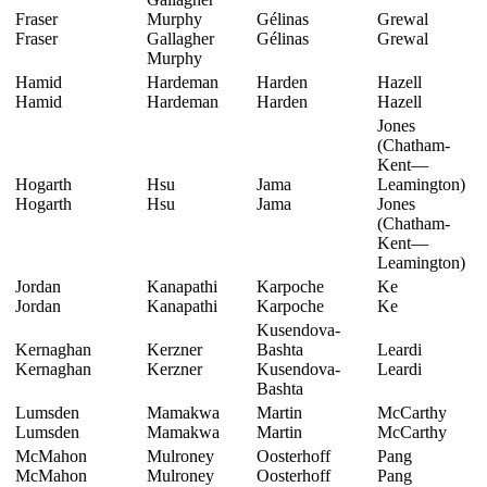
Fraser
Murphy
Gélinas
Grewal
Fraser
Gallagher
Gélinas
Grewal
Murphy
Hamid
Hardeman
Harden
Hazell
Hamid
Hardeman
Harden
Hazell
Jones
(Chatham-
Kent—
Hogarth
Hsu
Jama
Leamington)
Hogarth
Hsu
Jama
Jones
(Chatham-
Kent—
Leamington)
Jordan
Kanapathi
Karpoche
Ke
Jordan
Kanapathi
Karpoche
Ke
Kusendova-
Kernaghan
Kerzner
Bashta
Leardi
Kernaghan
Kerzner
Kusendova-
Leardi
Bashta
Lumsden
Mamakwa
Martin
McCarthy
Lumsden
Mamakwa
Martin
McCarthy
McMahon
Mulroney
Oosterhoff
Pang
McMahon
Mulroney
Oosterhoff
Pang