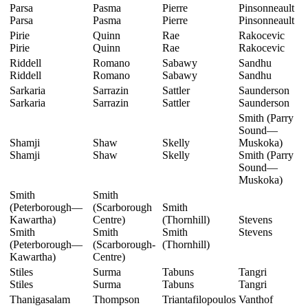
Parsa
Pasma
Pierre
Pinsonneault
Parsa
Pasma
Pierre
Pinsonneault
Pirie
Quinn
Rae
Rakocevic
Pirie
Quinn
Rae
Rakocevic
Riddell
Romano
Sabawy
Sandhu
Riddell
Romano
Sabawy
Sandhu
Sarkaria
Sarrazin
Sattler
Saunderson
Sarkaria
Sarrazin
Sattler
Saunderson
Smith (Parry
Sound—
Shamji
Shaw
Skelly
Muskoka)
Shamji
Shaw
Skelly
Smith (Parry
Sound—
Muskoka)
Smith
Smith
(Peterborough—
(Scarborough
Smith
Kawartha)
Centre)
(Thornhill)
Stevens
Smith
Smith
Smith
Stevens
(Peterborough—
(Scarborough-
(Thornhill)
Kawartha)
Centre)
Stiles
Surma
Tabuns
Tangri
Stiles
Surma
Tabuns
Tangri
Thanigasalam
Thompson
Triantafilopoulos
Vanthof