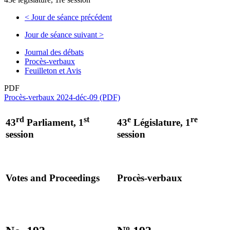
<
Jour de séance précédent
Jour de séance suivant
>
Journal des débats
Procès-verbaux
Feuilleton et Avis
PDF
Procès-verbaux 2024-déc-09 (PDF)
rd
st
e
re
43
Parliament, 1
43
Législature, 1
session
session
Votes and Proceedings
Procès-verbaux