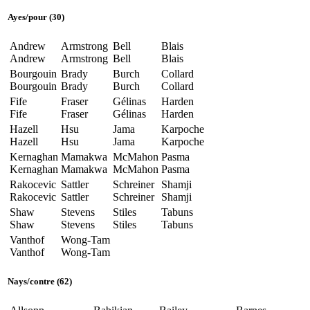
Ayes
/
pour
(30)
Andrew
Armstrong
Bell
Blais
Andrew
Armstrong
Bell
Blais
Bourgouin
Brady
Burch
Collard
Bourgouin
Brady
Burch
Collard
Fife
Fraser
Gélinas
Harden
Fife
Fraser
Gélinas
Harden
Hazell
Hsu
Jama
Karpoche
Hazell
Hsu
Jama
Karpoche
Kernaghan
Mamakwa
McMahon
Pasma
Kernaghan
Mamakwa
McMahon
Pasma
Rakocevic
Sattler
Schreiner
Shamji
Rakocevic
Sattler
Schreiner
Shamji
Shaw
Stevens
Stiles
Tabuns
Shaw
Stevens
Stiles
Tabuns
Vanthof
Wong-Tam
Vanthof
Wong-Tam
Nays
/
contre
(62)