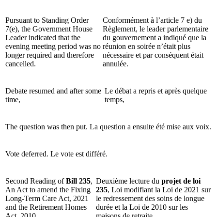
Pursuant to Standing Order
Conformément à l’article 7 e) du
7(e), the Government House
Règlement, le leader parlementaire
Leader indicated that the
du gouvernement a indiqué que la
evening meeting period was no
réunion en soirée n’était plus
longer required and therefore
nécessaire et par conséquent était
cancelled.
annulée.
Debate resumed and after some
Le débat a repris et après quelque
time,
temps,
The question was then put.
La question a ensuite été mise aux voix.
Vote deferred.
Le vote est différé.
Second Reading of
Bill 235
,
Deuxième lecture du
projet de loi
An Act to amend the Fixing
235
, Loi modifiant la Loi de 2021 sur
Long-Term Care Act, 2021
le redressement des soins de longue
and the Retirement Homes
durée et la Loi de 2010 sur les
Act, 2010.
maisons de retraite.