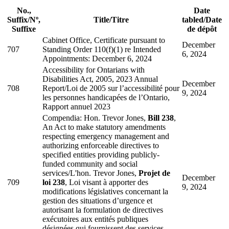
No.,
Date
Suffix
/
Nº,
Title/
Titre
tabled
/
Date
Suffixe
de dépôt
Cabinet Office, Certificate pursuant to
December
707
Standing Order 110(f)(1) re Intended
6, 2024
Appointments: December 6, 2024
Accessibility for Ontarians with
Disabilities Act, 2005, 2023 Annual
December
708
Report
/
Loi de 2005 sur l’accessibilité pour
9, 2024
les personnes handicapées de l’Ontario,
Rapport annuel 2023
Compendia:
Hon. Trevor Jones,
Bill 238
,
An Act to make statutory amendments
respecting emergency management and
authorizing enforceable directives to
specified entities providing publicly-
funded community and social
services
/
L'hon. Trevor Jones,
Projet de
December
709
loi 238
, Loi visant à apporter des
9, 2024
modifications législatives concernant la
gestion des situations d’urgence et
autorisant la formulation de directives
exécutoires aux entités publiques
désignées qui fournissent des services