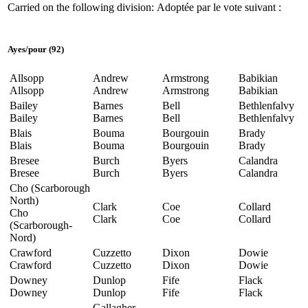
Carried on the following division:
Adoptée par le vote suivant :
Ayes
/
pour
(92)
Allsopp
Andrew
Armstrong
Babikian
Allsopp
Andrew
Armstrong
Babikian
Bailey
Barnes
Bell
Bethlenfalvy
Bailey
Barnes
Bell
Bethlenfalvy
Blais
Bouma
Bourgouin
Brady
Blais
Bouma
Bourgouin
Brady
Bresee
Burch
Byers
Calandra
Bresee
Burch
Byers
Calandra
Cho (Scarborough
North)
Clark
Coe
Collard
Cho
Clark
Coe
Collard
(Scarborough-
Nord)
Crawford
Cuzzetto
Dixon
Dowie
Crawford
Cuzzetto
Dixon
Dowie
Downey
Dunlop
Fife
Flack
Downey
Dunlop
Fife
Flack
Gallagher