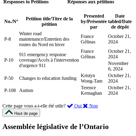
Responses to Petitions
Réponses aux pétitions
Presented
Date
Petition title
/
Titre de la
No.
/
Nº
by
/
Présentée
tabled
/
Date
pétition
par
de dépôt
Winter road
France
October 21,
P-8
maintenance
/
Entretien des
Gélinas
2024
routes du Nord en hiver
France
October 21,
911 emergency response
Gélinas
2024
P-10
coverage
/
Accès à l'intervention
November
d'urgence 911
6, 2024
Kristyn
October 21,
P-50
Changes to education funding
Wong-Tam
2024
Terence
October 21,
P-108
Autism
Kernaghan
2024
,
,
Cette page vous a-t-elle été utile?
Oui
Non
cette
cette
Haut de page
page
page
m’a
ne
Assemblée législative de l’Ontario
été
m’a
utile.
pas