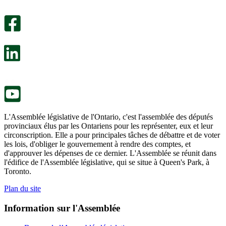
Un
été
sondage
utile.
facultatif
Un
s’ouvre
sondage
dans
facultatif
un
s’ouvre
nouvel
dans
onglet.
un
nouvel
onglet.
L'Assemblée législative de l'Ontario, c'est l'assemblée des députés
provinciaux élus par les Ontariens pour les représenter, eux et leur
circonscription. Elle a pour principales tâches de débattre et de voter
les lois, d'obliger le gouvernement à rendre des comptes, et
d'approuver les dépenses de ce dernier. L'Assemblée se réunit dans
l'édifice de l'Assemblée législative, qui se situe à Queen's Park, à
Toronto.
Plan du site
Information sur l'Assemblée