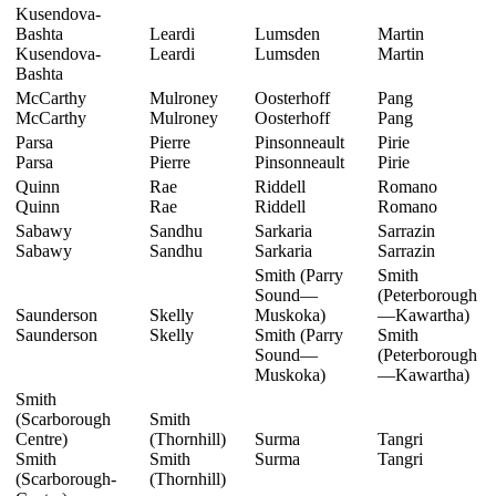
Kusendova-
Bashta
Leardi
Lumsden
Martin
Kusendova-
Leardi
Lumsden
Martin
Bashta
McCarthy
Mulroney
Oosterhoff
Pang
McCarthy
Mulroney
Oosterhoff
Pang
Parsa
Pierre
Pinsonneault
Pirie
Parsa
Pierre
Pinsonneault
Pirie
Quinn
Rae
Riddell
Romano
Quinn
Rae
Riddell
Romano
Sabawy
Sandhu
Sarkaria
Sarrazin
Sabawy
Sandhu
Sarkaria
Sarrazin
Smith (Parry
Smith
Sound—
(Peterborough
Saunderson
Skelly
Muskoka)
—Kawartha)
Saunderson
Skelly
Smith (Parry
Smith
Sound—
(Peterborough
Muskoka)
—Kawartha)
Smith
(Scarborough
Smith
Centre)
(Thornhill)
Surma
Tangri
Smith
Smith
Surma
Tangri
(Scarborough-
(Thornhill)