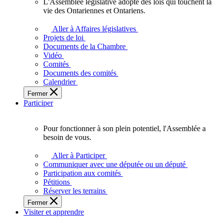
L'Assemblée législative adopte des lois qui touchent la
L'Assemblée
vie des Ontariennes et Ontariens.
législative
adopte
Aller à Affaires législatives
des
Projets de loi
lois
Documents de la Chambre
qui
Vidéo
touchent
Comités
la
Documents des comités
vie
Calendrier
des
Fermer
Ontariennes
Participer
et
Ontariens.
Pour fonctionner à son plein potentiel, l'Assemblée a
Pour
besoin de vous.
fonctionner
à
Aller à Participer
son
Communiquer avec une députée ou un député
plein
Participation aux comités
potentiel,
Pétitions
l'Assemblée
Réserver les terrains
a
Fermer
besoin
Visiter et apprendre
de