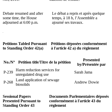
Debate resumed and after
Le débat a repris et après quelque
some time, the House
temps, à 18 h, l’Assemblée a
adjourned at 6:00 p.m.
ajourné ses travaux.
Petitions Tabled Pursuant
Pétitions déposées conformément
to Standing Order 42(a)
à l'article 42 a) du règlement
Presented
No.
/
Nº
Petition title
/
Titre de la pétition
by
/
Présentée par
Harm reduction services for
P-239
Sarah Jama
unregulated drug use
Land application of sewage
P-268
Andrew Dowie
biosolids
Sessional Papers
Documents Parlementaires déposés
Presented Pursuant to
conformément à l'article 43 du
Standing Order 43
règlement