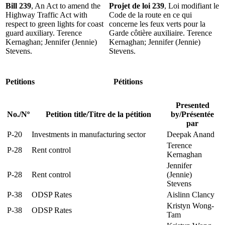
Bill 239
, An Act to amend the
Projet de loi 239
, Loi modifiant le
Highway Traffic Act with
Code de la route en ce qui
respect to green lights for coast
concerne les feux verts pour la
guard auxiliary. Terence
Garde côtière auxiliaire. Terence
Kernaghan; Jennifer (Jennie)
Kernaghan; Jennifer (Jennie)
Stevens.
Stevens.
Petitions
Pétitions
Presented
No.
/
Nº
Petition title
/
Titre de la pétition
by
/
Présentée
par
P-20
Investments in manufacturing sector
Deepak Anand
Terence
P-28
Rent control
Kernaghan
Jennifer
P-28
Rent control
(Jennie)
Stevens
P-38
ODSP Rates
Aislinn Clancy
Kristyn Wong-
P-38
ODSP Rates
Tam