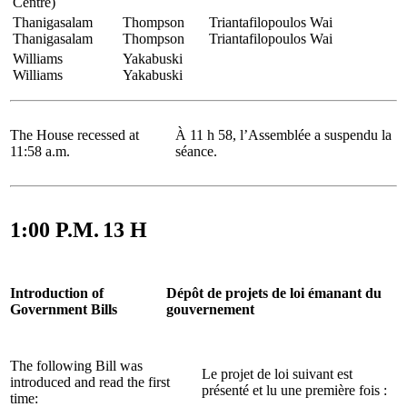
Centre)
Thanigasalam
Thompson
Triantafilopoulos
Wai
Thanigasalam
Thompson
Triantafilopoulos
Wai
Williams
Yakabuski
Williams
Yakabuski
The House recessed at
À 11 h 58, l’Assemblée a suspendu la
11:58 a.m.
séance.
1:00 P.M.
13 H
Introduction of
Dépôt de projets de loi émanant du
Government Bills
gouvernement
The following Bill was
Le projet de loi suivant est
introduced and read the first
présenté et lu une première fois :
time: