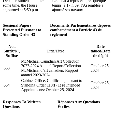
Debate resumed and after
Le débat a repris et après quelque
some time, the House
temps, à 17 h 59, l’Assemblée a
adjourned at 5:59 p.m.
ajourné ses travaux.
Sessional Papers
Documents Parlementaires déposés
Presented Pursuant to
conformément à l'article 43 du
Standing Order 43
règlement
No.,
Date
Suffix
/
Nº,
Title/
Titre
tabled
/
Date
Suffixe
de dépôt
McMichael Canadian Art Collection,
2023-2024 Annual Report
/
Collection
October 25,
663
McMichael d’art canadien, Rapport
2024
annuel 2023-2024
Cabinet Office, Certificate pursuant to
October 25,
664
Standing Order 110(f)(1) re Intended
2024
Appointments: October 25, 2024
Responses To Written
Réponses Aux Questions
Questions
Écrites