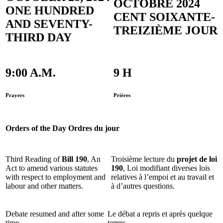
OCTOBRE 2024
ONE HUNDRED
CENT SOIXANTE-
AND SEVENTY-
TREIZIÈME JOUR
THIRD DAY
9:00 A.M.
9 H
Prayers
Prières
Orders of the Day
Ordres du jour
Third Reading of
Bill 190
, An
Troisième lecture du
projet de loi
Act to amend various statutes
190
, Loi modifiant diverses lois
with respect to employment and
relatives à l’empoi et au travail et
labour and other matters.
à d’autres questions.
Debate resumed and after some
Le débat a repris et après quelque
time,
temps,