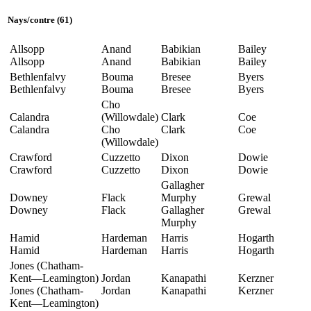
Nays
/
contre
(61)
Allsopp
Anand
Babikian
Bailey
Allsopp
Anand
Babikian
Bailey
Bethlenfalvy
Bouma
Bresee
Byers
Bethlenfalvy
Bouma
Bresee
Byers
Cho
Calandra
(Willowdale)
Clark
Coe
Calandra
Cho
Clark
Coe
(Willowdale)
Crawford
Cuzzetto
Dixon
Dowie
Crawford
Cuzzetto
Dixon
Dowie
Gallagher
Downey
Flack
Murphy
Grewal
Downey
Flack
Gallagher
Grewal
Murphy
Hamid
Hardeman
Harris
Hogarth
Hamid
Hardeman
Harris
Hogarth
Jones (Chatham-
Kent—Leamington)
Jordan
Kanapathi
Kerzner
Jones (Chatham-
Jordan
Kanapathi
Kerzner
Kent—Leamington)