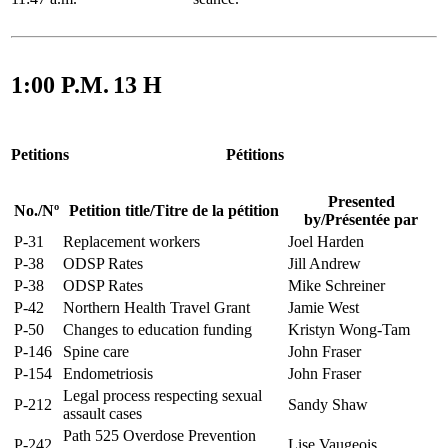
1:00 P.M.
13 H
Petitions
Pétitions
Presented
No.
/
Nº
Petition title
/
Titre de la pétition
by
/
Présentée par
P-31
Replacement workers
Joel Harden
P-38
ODSP Rates
Jill Andrew
P-38
ODSP Rates
Mike Schreiner
P-42
Northern Health Travel Grant
Jamie West
P-50
Changes to education funding
Kristyn Wong-Tam
P-146
Spine care
John Fraser
P-154
Endometriosis
John Fraser
Legal process respecting sexual
P-212
Sandy Shaw
assault cases
Path 525 Overdose Prevention
P-242
Lise Vaugeois