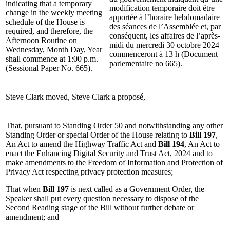
indicating that a temporary
modification temporaire doit être
change in the weekly meeting
apportée à l’horaire hebdomadaire
schedule of the House is
des séances de l’Assemblée et, par
required, and therefore, the
conséquent, les affaires de l’après-
Afternoon Routine on
midi du mercredi 30 octobre 2024
Wednesday, Month Day, Year
commenceront à 13 h (Document
shall commence at 1:00 p.m.
parlementaire no 665).
(Sessional Paper No. 665).
Steve Clark moved,
Steve Clark a proposé,
That, pursuant to Standing Order 50 and notwithstanding any other
Standing Order or special Order of the House relating to
Bill 197
,
An Act to amend the Highway Traffic Act and
Bill 194
, An Act to
enact the Enhancing Digital Security and Trust Act, 2024 and to
make amendments to the Freedom of Information and Protection of
Privacy Act respecting privacy protection measures;
That when
Bill 197
is next called as a Government Order, the
Speaker shall put every question necessary to dispose of the
Second Reading stage of the Bill without further debate or
amendment; and