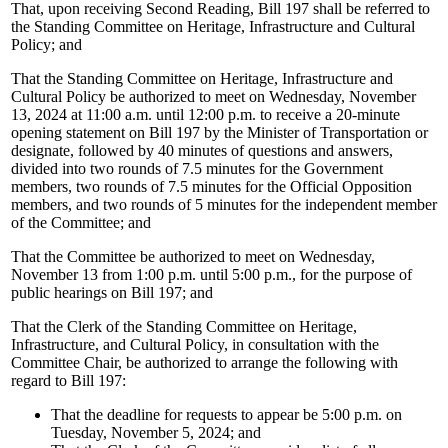
That, upon receiving Second Reading, Bill 197 shall be referred to
the Standing Committee on Heritage, Infrastructure and Cultural
Policy; and
That the Standing Committee on Heritage, Infrastructure and
Cultural Policy be authorized to meet on Wednesday, November
13, 2024 at 11:00 a.m. until 12:00 p.m. to receive a 20-minute
opening statement on Bill 197 by the Minister of Transportation or
designate, followed by 40 minutes of questions and answers,
divided into two rounds of 7.5 minutes for the Government
members, two rounds of 7.5 minutes for the Official Opposition
members, and two rounds of 5 minutes for the independent member
of the Committee; and
That the Committee be authorized to meet on Wednesday,
November 13 from 1:00 p.m. until 5:00 p.m., for the purpose of
public hearings on Bill 197; and
That the Clerk of the Standing Committee on Heritage,
Infrastructure, and Cultural Policy, in consultation with the
Committee Chair, be authorized to arrange the following with
regard to Bill 197:
That the deadline for requests to appear be 5:00 p.m. on
Tuesday, November 5, 2024; and