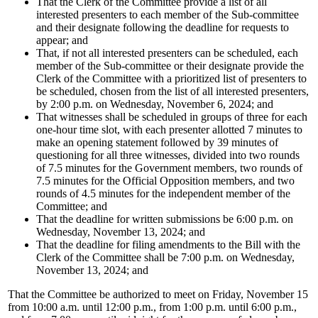
That the Clerk of the Committee provide a list of all
interested presenters to each member of the Sub-committee
and their designate following the deadline for requests to
appear; and
That, if not all interested presenters can be scheduled, each
member of the Sub-committee or their designate provide the
Clerk of the Committee with a prioritized list of presenters to
be scheduled, chosen from the list of all interested presenters,
by 2:00 p.m. on Wednesday, November 6, 2024; and
That witnesses shall be scheduled in groups of three for each
one-hour time slot, with each presenter allotted 7 minutes to
make an opening statement followed by 39 minutes of
questioning for all three witnesses, divided into two rounds
of 7.5 minutes for the Government members, two rounds of
7.5 minutes for the Official Opposition members, and two
rounds of 4.5 minutes for the independent member of the
Committee; and
That the deadline for written submissions be 6:00 p.m. on
Wednesday, November 13, 2024; and
That the deadline for filing amendments to the Bill with the
Clerk of the Committee shall be 7:00 p.m. on Wednesday,
November 13, 2024; and
That the Committee be authorized to meet on Friday, November 15
from 10:00 a.m. until 12:00 p.m., from 1:00 p.m. until 6:00 p.m.,