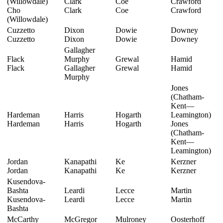
(Willowdale)
Clark
Coe
Crawford
Cho
Clark
Coe
Crawford
(Willowdale)
Cuzzetto
Dixon
Dowie
Downey
Cuzzetto
Dixon
Dowie
Downey
Gallagher
Flack
Murphy
Grewal
Hamid
Flack
Gallagher
Grewal
Hamid
Murphy
Jones
(Chatham-
Kent—
Hardeman
Harris
Hogarth
Leamington)
Hardeman
Harris
Hogarth
Jones
(Chatham-
Kent—
Leamington)
Jordan
Kanapathi
Ke
Kerzner
Jordan
Kanapathi
Ke
Kerzner
Kusendova-
Bashta
Leardi
Lecce
Martin
Kusendova-
Leardi
Lecce
Martin
Bashta
McCarthy
McGregor
Mulroney
Oosterhoff