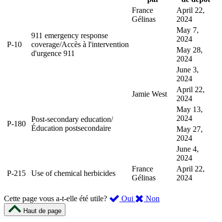
France
April 22,
Gélinas
2024
May 7,
911 emergency response
2024
P-10
coverage
/
Accès à l'intervention
May 28,
d'urgence 911
2024
June 3,
2024
April 22,
Jamie West
2024
May 13,
2024
Post-secondary education
/
P-180
Éducation postsecondaire
May 27,
2024
June 4,
2024
France
April 22,
P-215
Use of chemical herbicides
Gélinas
2024
,
,
Cette page vous a-t-elle été utile?
Oui
Non
cette
cette
Haut de page
page
page