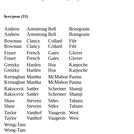
Ayes
/
pour
(33)
Andrew
Armstrong
Bell
Bourgouin
Andrew
Armstrong
Bell
Bourgouin
Bowman
Clancy
Collard
Fife
Bowman
Clancy
Collard
Fife
Fraser
French
Gates
Glover
Fraser
French
Gates
Glover
Gretzky
Harden
Hsu
Karpoche
Gretzky
Harden
Hsu
Karpoche
Kernaghan
Mantha
McMahon
Pasma
Kernaghan
Mantha
McMahon
Pasma
Rakocevic
Sattler
Schreiner
Shamji
Rakocevic
Sattler
Schreiner
Shamji
Shaw
Stevens
Stiles
Tabuns
Shaw
Stevens
Stiles
Tabuns
Taylor
Vanthof
Vaugeois
West
Taylor
Vanthof
Vaugeois
West
Wong-Tam
Wong-Tam