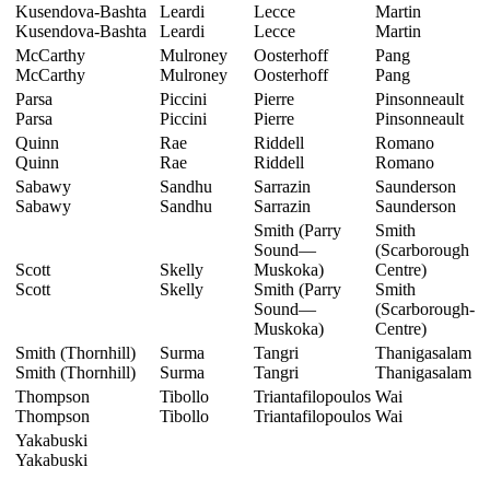
Kusendova-Bashta
Leardi
Lecce
Martin
Kusendova-Bashta
Leardi
Lecce
Martin
McCarthy
Mulroney
Oosterhoff
Pang
McCarthy
Mulroney
Oosterhoff
Pang
Parsa
Piccini
Pierre
Pinsonneault
Parsa
Piccini
Pierre
Pinsonneault
Quinn
Rae
Riddell
Romano
Quinn
Rae
Riddell
Romano
Sabawy
Sandhu
Sarrazin
Saunderson
Sabawy
Sandhu
Sarrazin
Saunderson
Smith (Parry
Smith
Sound—
(Scarborough
Scott
Skelly
Muskoka)
Centre)
Scott
Skelly
Smith (Parry
Smith
Sound—
(Scarborough-
Muskoka)
Centre)
Smith (Thornhill)
Surma
Tangri
Thanigasalam
Smith (Thornhill)
Surma
Tangri
Thanigasalam
Thompson
Tibollo
Triantafilopoulos
Wai
Thompson
Tibollo
Triantafilopoulos
Wai
Yakabuski
Yakabuski