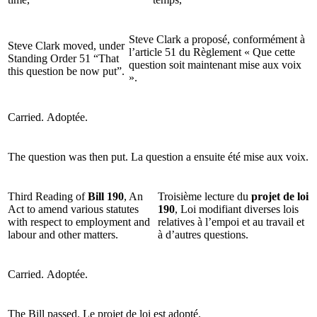
Steve Clark a proposé, conformément à
Steve Clark moved, under
l’article 51 du Règlement « Que cette
Standing Order 51 “That
question soit maintenant mise aux voix
this question be now put”.
».
Carried.
Adoptée.
The question was then put.
La question a ensuite été mise aux voix.
Third Reading of
Bill 190
, An
Troisième lecture du
projet de loi
Act to amend various statutes
190
, Loi modifiant diverses lois
with respect to employment and
relatives à l’empoi et au travail et
labour and other matters.
à d’autres questions.
Carried.
Adoptée.
The Bill passed.
Le projet de loi est adopté.