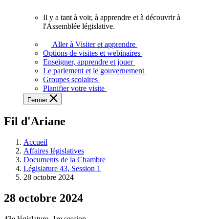
vous.
Il y a tant à voir, à apprendre et à découvrir à
Il
l'Assemblée législative.
y
a
Aller à Visiter et apprendre
tant
Options de visites et webinaires
à
Enseigner, apprendre et jouer
voir,
Le parlement et le gouvernement
à
Groupes scolaires
apprendre
Planifier votre visite
et
Fermer
à
découvrir
Fil d'Ariane
à
l'Assemblée
législative.
Accueil
Affaires législatives
Documents de la Chambre
Législature 43, Session 1
28 octobre 2024
28 octobre 2024
43e législature, 1re session