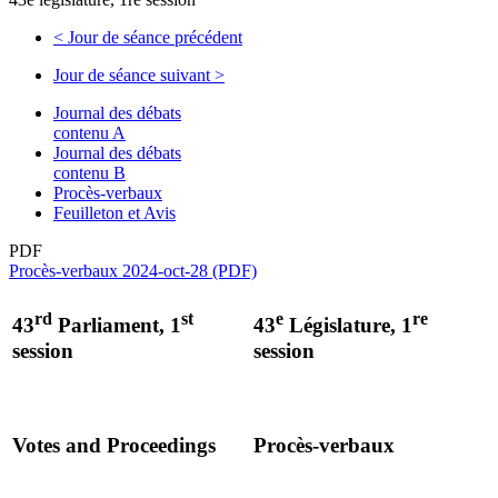
<
Jour de séance précédent
Jour de séance suivant
>
Journal des débats
contenu A
Journal des débats
contenu B
Procès-verbaux
Feuilleton et Avis
PDF
Procès-verbaux 2024-oct-28 (PDF)
rd
st
e
re
43
Parliament, 1
43
Législature, 1
session
session
Votes and Proceedings
Procès-verbaux