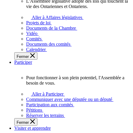
L'Assemblée législative adopte des lois qui touchent la
L'Assemblée
vie des Ontariennes et Ontariens.
législative
adopte
Aller à Affaires législatives
des
Projets de loi
lois
Documents de la Chambre
qui
Vidéo
touchent
Comités
la
Documents des comités
vie
Calendrier
des
Fermer
Ontariennes
Participer
et
Ontariens.
Pour fonctionner à son plein potentiel, l'Assemblée a
Pour
besoin de vous.
fonctionner
à
Aller à Participer
son
Communiquer avec une députée ou un député
plein
Participation aux comités
potentiel,
Pétitions
l'Assemblée
Réserver les terrains
a
Fermer
besoin
Visiter et apprendre
de