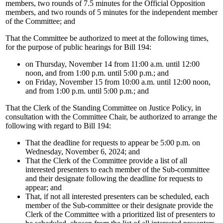
members, two rounds of 7.5 minutes for the Official Opposition
members, and two rounds of 5 minutes for the independent member
of the Committee; and
That the Committee be authorized to meet at the following times,
for the purpose of public hearings for Bill 194:
on Thursday, November 14 from 11:00 a.m. until 12:00
noon, and from 1:00 p.m. until 5:00 p.m.; and
on Friday, November 15 from 10:00 a.m. until 12:00 noon,
and from 1:00 p.m. until 5:00 p.m.; and
That the Clerk of the Standing Committee on Justice Policy, in
consultation with the Committee Chair, be authorized to arrange the
following with regard to Bill 194:
That the deadline for requests to appear be 5:00 p.m. on
Wednesday, November 6, 2024; and
That the Clerk of the Committee provide a list of all
interested presenters to each member of the Sub-committee
and their designate following the deadline for requests to
appear; and
That, if not all interested presenters can be scheduled, each
member of the Sub-committee or their designate provide the
Clerk of the Committee with a prioritized list of presenters to