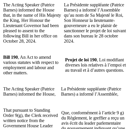
The Acting Speaker (Patrice
La Présidente suppléante (Patrice
Barnes) informed the House
Barnes) a informé l’Assemblée
that, in the name of His Majesty
qu’au nom de Sa Majesté le Roi,
the King, Her Honour the
Son Honneur la lieutenante-
Lieutenant Governor had been
gouverneure a eu le plaisir de
pleased to assent to the
sanctionner le projet de loi suivant
following Bill in her office on
dans son bureau le 28 octobre
October 28, 2024.
2024.
Bill 190
, An Act to amend
Projet de loi 190
, Loi modifiant
various statutes with respect to
diverses lois relatives à l’empoi et
employment and labour and
au travail et à d’autres questions.
other matters.
The Acting Speaker (Patrice
La Présidente suppléante (Patrice
Barnes) informed the House,
Barnes) a informé l’Assemblée,
That pursuant to Standing
Que, conformément à l’article 9 g)
Order 9(g), the Clerk received
du Règlement, le greffier a reçu un
written notice from the
avis écrit du leader parlementaire
Government House Leader
du gouvernement indiquant qu’une