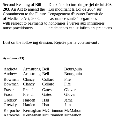
Second Reading of
Bill
Deuxième lecture du
projet de loi 203
,
203
, An Act to amend the
Loi modifiant la Loi de 2004 sur
Commitment to the Future
l'engagement d'assurer l'avenir de
of Medicare Act, 2004
l'assurance-santé à l'égard des
with respect to payments to
honoraires à verser aux infirmières
nurse practitioners.
praticiennes et aux infirmiers praticiens.
Lost on the following division:
Rejetée par le vote suivant :
Ayes
/
pour
(33)
Andrew
Armstrong
Bell
Bourgouin
Andrew
Armstrong
Bell
Bourgouin
Bowman
Clancy
Collard
Fife
Bowman
Clancy
Collard
Fife
Fraser
French
Gates
Glover
Fraser
French
Gates
Glover
Gretzky
Harden
Hsu
Jama
Gretzky
Harden
Hsu
Jama
Karpoche
Kernaghan
McCrimmon
McMahon
Karpoche
Kernaghan
McCrimmon
McMahon