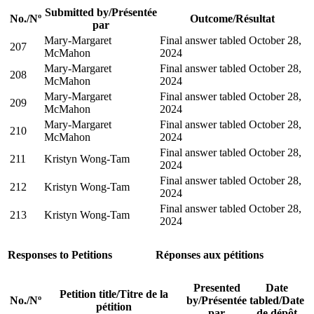
Submitted by
/
Présentée
No.
/
Nº
Outcome
/
Résultat
par
Mary-Margaret
Final answer tabled October 28,
207
McMahon
2024
Mary-Margaret
Final answer tabled October 28,
208
McMahon
2024
Mary-Margaret
Final answer tabled October 28,
209
McMahon
2024
Mary-Margaret
Final answer tabled October 28,
210
McMahon
2024
Final answer tabled October 28,
211
Kristyn Wong-Tam
2024
Final answer tabled October 28,
212
Kristyn Wong-Tam
2024
Final answer tabled October 28,
213
Kristyn Wong-Tam
2024
Responses to Petitions
Réponses aux pétitions
Presented
Date
Petition title
/
Titre de la
No.
/
Nº
by
/
Présentée
tabled
/
Date
pétition
par
de dépôt