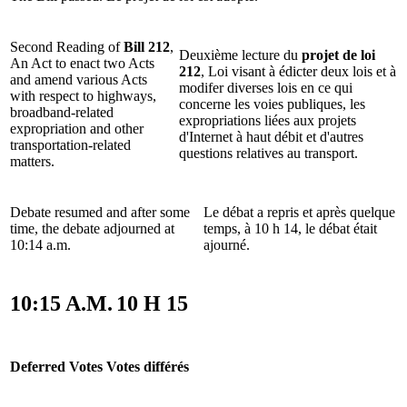
Second Reading of
Bill 212
,
Deuxième lecture du
projet de loi
An Act to enact two Acts
212
, Loi visant à édicter deux lois et à
and amend various Acts
modifer diverses lois en ce qui
with respect to highways,
concerne les voies publiques, les
broadband-related
expropriations liées aux projets
expropriation and other
d'Internet à haut débit et d'autres
transportation-related
questions relatives au transport.
matters.
Debate resumed and after some
Le débat a repris et après quelque
time, the debate adjourned at
temps, à 10 h 14, le débat était
10:14 a.m.
ajourné.
10:15 A.M.
10 H 15
Deferred Votes
Votes différés