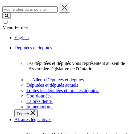
Rechercher
dans
ce
site
Menu
Fermer
English
Députées et députés
Les députées et députés vous représentent au sein de
Les
l'Assemblée législative de l'Ontario.
députées
et
Aller à Députées et députés
députés
Députées et députés actuels
vous
Toutes les députées et tous les députés
représentent
Coordonnées
au
La présidente
sein
In memoriam
de
Fermer
l'Assemblée
Affaires législatives
législative
de
l'Ontario.