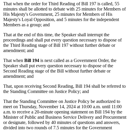
That when the order for Third Reading of Bill 197 is called, 55
minutes shall be allotted to debate with 25 minutes for Members of
His Majesty's Government, 25 minutes for Members of His
Majesty's Loyal Opposition, and 5 minutes for the independent
Members as a group; and
That at the end of this time, the Speaker shall interrupt the
proceedings and shall put every question necessary to dispose of
the Third Reading stage of Bill 197 without further debate or
amendment; and
That when
Bill 194
is next called as a Government Order, the
Speaker shall put every question necessary to dispose of the
Second Reading stage of the Bill without further debate or
amendment; and
That, upon receiving Second Reading, Bill 194 shall be referred to
the Standing Committee on Justice Policy; and
That the Standing Committee on Justice Policy be authorized to
meet on Thursday, November 14, 2024 at 10:00 a.m. until 11:00
a.m. to receive a 20-minute opening statement on Bill 194 by the
Minister of Public and Business Service Delivery and Procurement
or designate, followed by 40 minutes of questions and answers,
divided into two rounds of 7.5 minutes for the Government