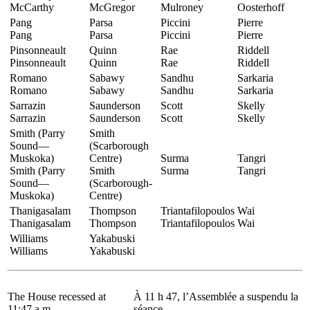
McCarthy
McGregor
Mulroney
Oosterhoff
Pang
Parsa
Piccini
Pierre
Pang
Parsa
Piccini
Pierre
Pinsonneault
Quinn
Rae
Riddell
Pinsonneault
Quinn
Rae
Riddell
Romano
Sabawy
Sandhu
Sarkaria
Romano
Sabawy
Sandhu
Sarkaria
Sarrazin
Saunderson
Scott
Skelly
Sarrazin
Saunderson
Scott
Skelly
Smith (Parry
Smith
Sound—
(Scarborough
Muskoka)
Centre)
Surma
Tangri
Smith (Parry
Smith
Surma
Tangri
Sound—
(Scarborough-
Muskoka)
Centre)
Thanigasalam
Thompson
Triantafilopoulos
Wai
Thanigasalam
Thompson
Triantafilopoulos
Wai
Williams
Yakabuski
Williams
Yakabuski
The House recessed at
À 11 h 47, l’Assemblée a suspendu la
11:47 a.m.
séance.