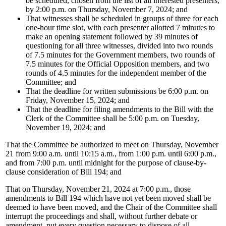
be scheduled, chosen from the list of all interested presenters,
by 2:00 p.m. on Thursday, November 7, 2024; and
That witnesses shall be scheduled in groups of three for each
one-hour time slot, with each presenter allotted 7 minutes to
make an opening statement followed by 39 minutes of
questioning for all three witnesses, divided into two rounds
of 7.5 minutes for the Government members, two rounds of
7.5 minutes for the Official Opposition members, and two
rounds of 4.5 minutes for the independent member of the
Committee; and
That the deadline for written submissions be 6:00 p.m. on
Friday, November 15, 2024; and
That the deadline for filing amendments to the Bill with the
Clerk of the Committee shall be 5:00 p.m. on Tuesday,
November 19, 2024; and
That the Committee be authorized to meet on Thursday, November
21 from 9:00 a.m. until 10:15 a.m., from 1:00 p.m. until 6:00 p.m.,
and from 7:00 p.m. until midnight for the purpose of clause-by-
clause consideration of Bill 194; and
That on Thursday, November 21, 2024 at 7:00 p.m., those
amendments to Bill 194 which have not yet been moved shall be
deemed to have been moved, and the Chair of the Committee shall
interrupt the proceedings and shall, without further debate or
amendment, put every question necessary to dispose of all