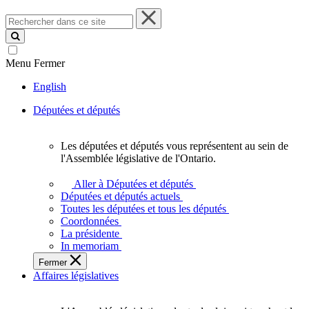
Rechercher
dans
ce
site
Menu
Fermer
English
Députées et députés
Les députées et députés vous représentent au sein de
Les
l'Assemblée législative de l'Ontario.
députées
et
Aller à Députées et députés
députés
Députées et députés actuels
vous
Toutes les députées et tous les députés
représentent
Coordonnées
au
La présidente
sein
In memoriam
de
Fermer
l'Assemblée
Affaires législatives
législative
de
l'Ontario.