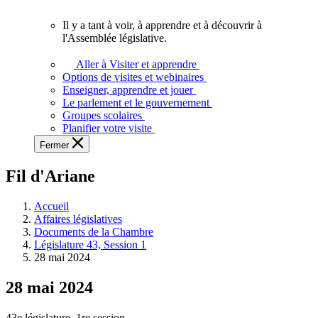
vous.
Il y a tant à voir, à apprendre et à découvrir à
Il
l'Assemblée législative.
y
a
Aller à Visiter et apprendre
tant
Options de visites et webinaires
à
Enseigner, apprendre et jouer
voir,
Le parlement et le gouvernement
à
Groupes scolaires
apprendre
Planifier votre visite
et
Fermer
à
découvrir
Fil d'Ariane
à
l'Assemblée
législative.
Accueil
Affaires législatives
Documents de la Chambre
Législature 43, Session 1
28 mai 2024
28 mai 2024
43e législature, 1re session