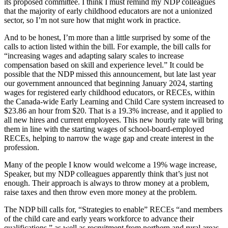
its proposed committee. I think I must remind my NDP colleagues
that the majority of early childhood educators are not a unionized
sector, so I’m not sure how that might work in practice.
And to be honest, I’m more than a little surprised by some of the
calls to action listed within the bill. For example, the bill calls for
“increasing wages and adapting salary scales to increase
compensation based on skill and experience level.” It could be
possible that the NDP missed this announcement, but late last year
our government announced that beginning January 2024, starting
wages for registered early childhood educators, or RECEs, within
the Canada-wide Early Learning and Child Care system increased to
$23.86 an hour from $20. That is a 19.3% increase, and it applied to
all new hires and current employees. This new hourly rate will bring
them in line with the starting wages of school-board-employed
RECEs, helping to narrow the wage gap and create interest in the
profession.
Many of the people I know would welcome a 19% wage increase,
Speaker, but my NDP colleagues apparently think that’s just not
enough. Their approach is always to throw money at a problem,
raise taxes and then throw even more money at the problem.
The NDP bill calls for, “Strategies to enable” RECEs “and members
of the child care and early years workforce to advance their
qualifications,” as well as recruitment from northern and rural areas,