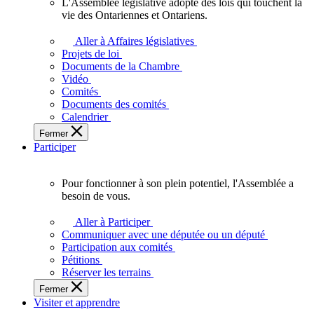
L'Assemblée législative adopte des lois qui touchent la
L'Assemblée
vie des Ontariennes et Ontariens.
législative
adopte
Aller à Affaires législatives
des
Projets de loi
lois
Documents de la Chambre
qui
Vidéo
touchent
Comités
la
Documents des comités
vie
Calendrier
des
Fermer
Ontariennes
Participer
et
Ontariens.
Pour fonctionner à son plein potentiel, l'Assemblée a
Pour
besoin de vous.
fonctionner
à
Aller à Participer
son
Communiquer avec une députée ou un député
plein
Participation aux comités
potentiel,
Pétitions
l'Assemblée
Réserver les terrains
a
Fermer
besoin
Visiter et apprendre
de