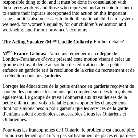
responsible thing to do, and it must be done in consultation with
these very workers and those who represent and advocate for them
to ensure their input is incorporated into action on this important
issue, and it is also necessary to build the national child care system
we need, for women’s equality, for our children’s education and
well-being, and for our province’s economy.
me
The Acting Speaker (M
Lucille Collard):
Further debate?
me
M
France Gélinas:
J’aimerais remercier ma collègue de
London–Fanshawe d’avoir présenté cette motion visant à créer un
groupe de travail dédié au soutien des éducatrices de la petite
enfance en garderie et à la résolution de la crise du recrutement et de
la rétention dans nos garderies.
Lorsque les éducatrices de la petite enfance en garderie reçoivent du
soutien, les parents et les enfants qui comptent sur elles le reçoivent
également. Le groupe de travail donnerait aux travailleuses de la
petite enfance une voix à la table pour apporter les changements
dont nous avons besoin pour garantir que les services de la garde
d’enfants soient abordables et accessibles à tous les Ontariens et
Ontariennes.
Pour tous les francophones de l’Ontario, le problème est encore pire,
car non seulement qu’il n’y a pas suffisamment de places en garderie