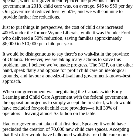
Speaker, when our government replaced the previous Liberal
government in 2018, child care was, on average, $46 to $50 per day.
Our government reduced fees by 50%, and we will continue to
provide further fee reductions.
Just to put things in perspective, the cost of child care increased
400% under the former Wynne Liberals, while it was Premier Ford
who delivered a 50% reduction, saving families approximately
$6,000 to $10,000 per child per year.
It would be disingenuous to say there’s no wait-list in the province
of Ontario. However, we are taking many actions to solve this
problem, and I believe we’ve made progress. The NDP, on the other
hand, speak flatly and oppose for-profit child care on ideological
grounds, and favour a one-size-fits-all and government-knows-best
approach.
When our government was negotiating the Canada-wide Early
Learning and Child Care Agreement with the federal government,
the opposition urged us to simply accept the first deal, which would
have excluded for-profit child care providers—a full 30% of
operators—leaving almost $3 billion on the table.
Had our government taken that first deal, Speaker, it would have
precluded the creation of 70,000 new child care spaces. Accepting
that first offer would have ballooned wait-lists for child care more