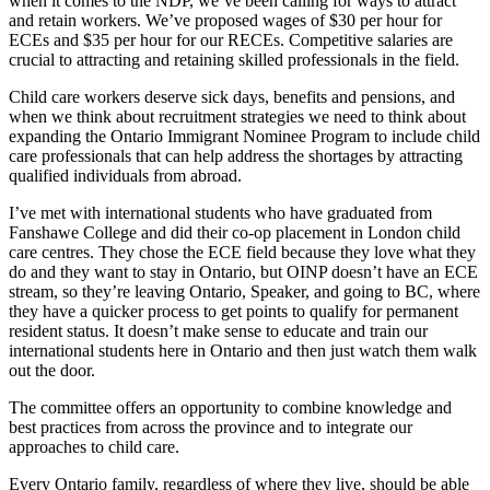
when it comes to the NDP, we’ve been calling for ways to attract
and retain workers. We’ve proposed wages of $30 per hour for
ECEs and $35 per hour for our RECEs. Competitive salaries are
crucial to attracting and retaining skilled professionals in the field.
Child care workers deserve sick days, benefits and pensions, and
when we think about recruitment strategies we need to think about
expanding the Ontario Immigrant Nominee Program to include child
care professionals that can help address the shortages by attracting
qualified individuals from abroad.
I’ve met with international students who have graduated from
Fanshawe College and did their co-op placement in London child
care centres. They chose the ECE field because they love what they
do and they want to stay in Ontario, but OINP doesn’t have an ECE
stream, so they’re leaving Ontario, Speaker, and going to BC, where
they have a quicker process to get points to qualify for permanent
resident status. It doesn’t make sense to educate and train our
international students here in Ontario and then just watch them walk
out the door.
The committee offers an opportunity to combine knowledge and
best practices from across the province and to integrate our
approaches to child care.
Every Ontario family, regardless of where they live, should be able