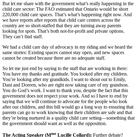
But let me share with the government what’s really happening in the
child care sector: The FAO estimated that Ontario would be short
220,000 child care spaces. That’s what’s happening right now. And
we have reports after reports that child care centres across the
country are so short-staffed that they are turning away parents
looking for spots. That’s both not-for-profit and private options.
They can’t find staff.
We had a child care day of advocacy in my riding and we heard the
same stories: Existing spaces cannot stay open, and new spaces
cannot be created because there are no adequate staff.
So let me just end by saying to the staff that are working in there:
You have my thanks and gratitude. You looked after my children.
You’re looking after my grandkids. I want to shout out to Emily,
Dani and Doreen, who are right now taking care of my grandson.
You do God’s work. I want to thank you, despite the fact that this
government does not respect your work. And so I have to end by
saying that we will continue to advocate for the people who look
after our children, and this bill would go a long way to ensuring that
parents can go to work knowing that their children are safe and that
they’re being nurtured in a quality child care setting—something that
the government should want as well as the opposition.
me
The Acting Speaker (M
Lucille Collard):
Further debate?