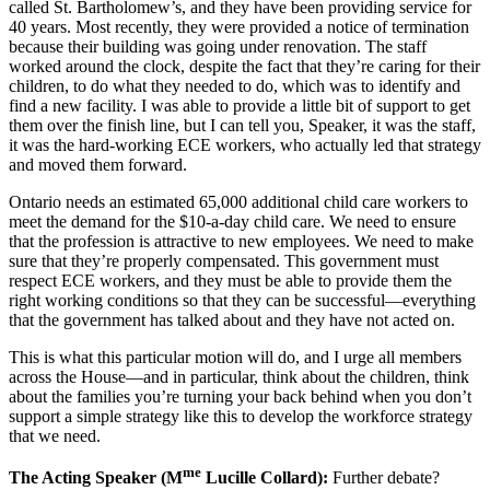
called St. Bartholomew’s, and they have been providing service for
40 years. Most recently, they were provided a notice of termination
because their building was going under renovation. The staff
worked around the clock, despite the fact that they’re caring for their
children, to do what they needed to do, which was to identify and
find a new facility. I was able to provide a little bit of support to get
them over the finish line, but I can tell you, Speaker, it was the staff,
it was the hard-working ECE workers, who actually led that strategy
and moved them forward.
Ontario needs an estimated 65,000 additional child care workers to
meet the demand for the $10-a-day child care. We need to ensure
that the profession is attractive to new employees. We need to make
sure that they’re properly compensated. This government must
respect ECE workers, and they must be able to provide them the
right working conditions so that they can be successful—everything
that the government has talked about and they have not acted on.
This is what this particular motion will do, and I urge all members
across the House—and in particular, think about the children, think
about the families you’re turning your back behind when you don’t
support a simple strategy like this to develop the workforce strategy
that we need.
me
The Acting Speaker (M
Lucille Collard):
Further debate?