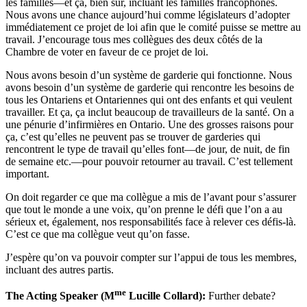
les familles—et ça, bien sûr, incluant les familles francophones.
Nous avons une chance aujourd’hui comme législateurs d’adopter
immédiatement ce projet de loi afin que le comité puisse se mettre au
travail. J’encourage tous mes collègues des deux côtés de la
Chambre de voter en faveur de ce projet de loi.
Nous avons besoin d’un système de garderie qui fonctionne. Nous
avons besoin d’un système de garderie qui rencontre les besoins de
tous les Ontariens et Ontariennes qui ont des enfants et qui veulent
travailler. Et ça, ça inclut beaucoup de travailleurs de la santé. On a
une pénurie d’infirmières en Ontario. Une des grosses raisons pour
ça, c’est qu’elles ne peuvent pas se trouver de garderies qui
rencontrent le type de travail qu’elles font—de jour, de nuit, de fin
de semaine etc.—pour pouvoir retourner au travail. C’est tellement
important.
On doit regarder ce que ma collègue a mis de l’avant pour s’assurer
que tout le monde a une voix, qu’on prenne le défi que l’on a au
sérieux et, également, nos responsabilités face à relever ces défis-là.
C’est ce que ma collègue veut qu’on fasse.
J’espère qu’on va pouvoir compter sur l’appui de tous les membres,
incluant des autres partis.
me
The Acting Speaker (M
Lucille Collard):
Further debate?