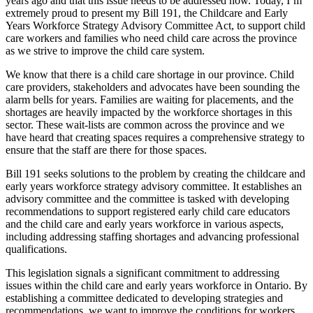
years ago and that this issue needs to be addressed now. Today, I’m
extremely proud to present my Bill 191, the Childcare and Early
Years Workforce Strategy Advisory Committee Act, to support child
care workers and families who need child care across the province
as we strive to improve the child care system.
We know that there is a child care shortage in our province. Child
care providers, stakeholders and advocates have been sounding the
alarm bells for years. Families are waiting for placements, and the
shortages are heavily impacted by the workforce shortages in this
sector. These wait-lists are common across the province and we
have heard that creating spaces requires a comprehensive strategy to
ensure that the staff are there for those spaces.
Bill 191 seeks solutions to the problem by creating the childcare and
early years workforce strategy advisory committee. It establishes an
advisory committee and the committee is tasked with developing
recommendations to support registered early child care educators
and the child care and early years workforce in various aspects,
including addressing staffing shortages and advancing professional
qualifications.
This legislation signals a significant commitment to addressing
issues within the child care and early years workforce in Ontario. By
establishing a committee dedicated to developing strategies and
recommendations, we want to improve the conditions for workers