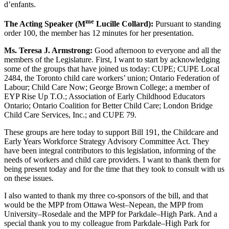
d’enfants.
me
The Acting Speaker (M
Lucille Collard):
Pursuant to standing
order 100, the member has 12 minutes for her presentation.
Ms. Teresa J. Armstrong:
Good afternoon to everyone and all the
members of the Legislature. First, I want to start by acknowledging
some of the groups that have joined us today: CUPE; CUPE Local
2484, the Toronto child care workers’ union; Ontario Federation of
Labour; Child Care Now; George Brown College; a member of
EYP Rise Up T.O.; Association of Early Childhood Educators
Ontario; Ontario Coalition for Better Child Care; London Bridge
Child Care Services, Inc.; and CUPE 79.
These groups are here today to support Bill 191, the Childcare and
Early Years Workforce Strategy Advisory Committee Act. They
have been integral contributors to this legislation, informing of the
needs of workers and child care providers. I want to thank them for
being present today and for the time that they took to consult with us
on these issues.
I also wanted to thank my three co-sponsors of the bill, and that
would be the MPP from Ottawa West–Nepean, the MPP from
University–Rosedale and the MPP for Parkdale–High Park. And a
special thank you to my colleague from Parkdale–High Park for