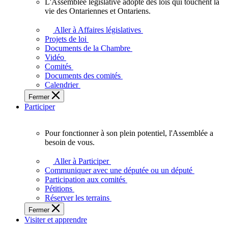
L'Assemblée législative adopte des lois qui touchent la
L'Assemblée
vie des Ontariennes et Ontariens.
législative
adopte
Aller à Affaires législatives
des
Projets de loi
lois
Documents de la Chambre
qui
Vidéo
touchent
Comités
la
Documents des comités
vie
Calendrier
des
Fermer
Ontariennes
Participer
et
Ontariens.
Pour fonctionner à son plein potentiel, l'Assemblée a
Pour
besoin de vous.
fonctionner
à
Aller à Participer
son
Communiquer avec une députée ou un député
plein
Participation aux comités
potentiel,
Pétitions
l'Assemblée
Réserver les terrains
a
Fermer
besoin
Visiter et apprendre
de