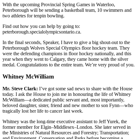
With the upcoming Provincial Spring Games in Waterloo,
Peterborough will be sending a basketball team, 10 swimmers and
two athletes for tenpin bowling.
Find out how you can help by going to:
peterborough.specialolympicsontario.ca.
In the final seconds, Speaker, I have to give a big shout-out to the
Peterborough Wolves Special Olympics floor hockey team. They
were the defending champions in floor hockey nationally, and this
year when they went to Calgary, they came home with the silver
medal. Congratulations to the entire team. We’re very proud of you.
Whitney McWilliam
Mr. Steve Clark:
I’ve got some sad news to share with the House
today. I ask the House to join me in honouring the life of Whitney
McWilliam—a dedicated public servant and, most importantly,
beloved daughter, sister, friend and new mother to son Fynn—who
tragically lost her life to cancer last week.
Whitney was the long-time executive assistant to Jeff Yurek, the
former member for Elgin–Middlesex–London. She later served in
the Ministries of Natural Resources and Forestry; Transportation;
and Environment, Conservation and Parks before becoming a