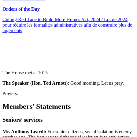
Orders of the Day
Cutting Red Tape to Build More Homes Act, 2024 / Loi de 2024
pour réduire les formalités administratives afin de construire plus de
logements
The House met at 1015.
The Speaker (Hon. Ted Arnott):
Good morning. Let us pray.
Prayers.
Members’ Statements
Seniors’ services
Mr. Anthony Leardi:
For senior citizens, social isolation is enemy