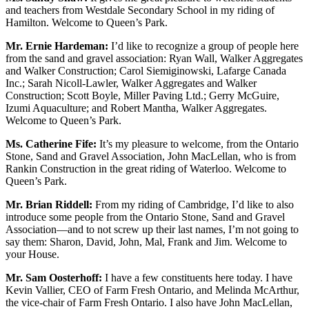
and teachers from Westdale Secondary School in my riding of
Hamilton. Welcome to Queen’s Park.
Mr. Ernie Hardeman:
I’d like to recognize a group of people here
from the sand and gravel association: Ryan Wall, Walker Aggregates
and Walker Construction; Carol Siemiginowski, Lafarge Canada
Inc.; Sarah Nicoll-Lawler, Walker Aggregates and Walker
Construction; Scott Boyle, Miller Paving Ltd.; Gerry McGuire,
Izumi Aquaculture; and Robert Mantha, Walker Aggregates.
Welcome to Queen’s Park.
Ms. Catherine Fife:
It’s my pleasure to welcome, from the Ontario
Stone, Sand and Gravel Association, John MacLellan, who is from
Rankin Construction in the great riding of Waterloo. Welcome to
Queen’s Park.
Mr. Brian Riddell:
From my riding of Cambridge, I’d like to also
introduce some people from the Ontario Stone, Sand and Gravel
Association—and to not screw up their last names, I’m not going to
say them: Sharon, David, John, Mal, Frank and Jim. Welcome to
your House.
Mr. Sam Oosterhoff:
I have a few constituents here today. I have
Kevin Vallier, CEO of Farm Fresh Ontario, and Melinda McArthur,
the vice-chair of Farm Fresh Ontario. I also have John MacLellan,