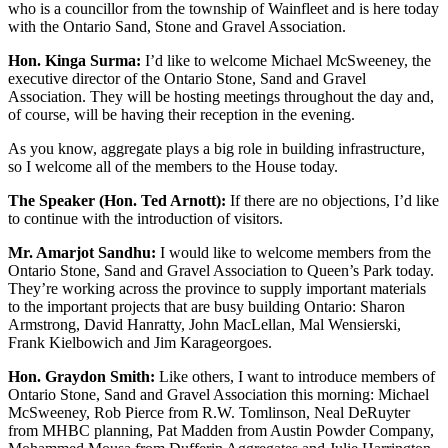
who is a councillor from the township of Wainfleet and is here today
with the Ontario Sand, Stone and Gravel Association.
Hon. Kinga Surma:
I’d like to welcome Michael McSweeney, the
executive director of the Ontario Stone, Sand and Gravel
Association. They will be hosting meetings throughout the day and,
of course, will be having their reception in the evening.
As you know, aggregate plays a big role in building infrastructure,
so I welcome all of the members to the House today.
The Speaker (Hon. Ted Arnott):
If there are no objections, I’d like
to continue with the introduction of visitors.
Mr. Amarjot Sandhu:
I would like to welcome members from the
Ontario Stone, Sand and Gravel Association to Queen’s Park today.
They’re working across the province to supply important materials
to the important projects that are busy building Ontario: Sharon
Armstrong, David Hanratty, John MacLellan, Mal Wensierski,
Frank Kielbowich and Jim Karageorgoes.
Hon. Graydon Smith:
Like others, I want to introduce members of
Ontario Stone, Sand and Gravel Association this morning: Michael
McSweeney, Rob Pierce from R.W. Tomlinson, Neal DeRuyter
from MHBC planning, Pat Madden from
Austin Powder Company,