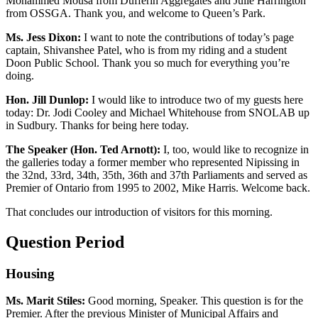
Mohammed Mousa from Dufferin Aggregates and Julie Harrington
from OSSGA. Thank you, and welcome to Queen’s Park.
Ms. Jess Dixon:
I want to note the contributions of today’s page
captain, Shivanshee Patel, who is from my riding and a student
Doon Public School. Thank you so much for everything you’re
doing.
Hon. Jill Dunlop:
I would like to introduce two of my guests here
today: Dr. Jodi Cooley and Michael Whitehouse from SNOLAB up
in Sudbury. Thanks for being here today.
The Speaker (Hon. Ted Arnott):
I, too, would like to recognize in
the galleries today a former member who represented Nipissing in
the 32nd, 33rd, 34th, 35th, 36th and 37th Parliaments and served as
Premier of Ontario from 1995 to 2002, Mike Harris. Welcome back.
That concludes our introduction of visitors for this morning.
Question Period
Housing
Ms. Marit Stiles:
Good morning, Speaker. This question is for the
Premier. After the previous Minister of Municipal Affairs and