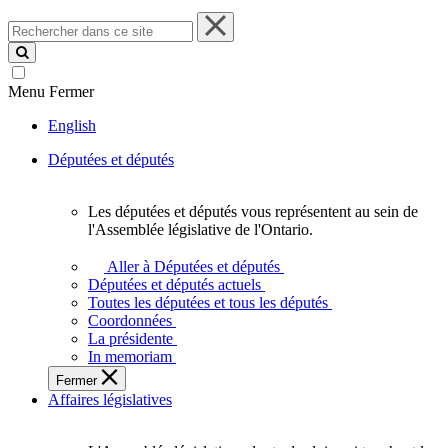
Rechercher
dans
ce
site
Menu
Fermer
English
Députées et députés
Les députées et députés vous représentent au sein de
Les
l'Assemblée législative de l'Ontario.
députées
et
Aller à Députées et députés
députés
Députées et députés actuels
vous
Toutes les députées et tous les députés
représentent
Coordonnées
au
La présidente
sein
In memoriam
de
Fermer
l'Assemblée
Affaires législatives
législative
de
l'Ontario.