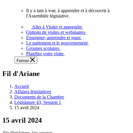
vous.
Il y a tant à voir, à apprendre et à découvrir à
Il
l'Assemblée législative.
y
a
Aller à Visiter et apprendre
tant
Options de visites et webinaires
à
Enseigner, apprendre et jouer
voir,
Le parlement et le gouvernement
à
Groupes scolaires
apprendre
Planifier votre visite
et
Fermer
à
découvrir
Fil d'Ariane
à
l'Assemblée
législative.
Accueil
Affaires législatives
Documents de la Chambre
Législature 43, Session 1
15 avril 2024
15 avril 2024
43e législature, 1re session