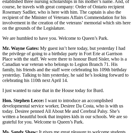
established three nursing scholarships in his mother’s name. And, of
course, he travels with great company: Order of Ontario recipient
Rosemary Sadlier, who is here with him. The captain is also the
recipient of the Minister of Veterans Affairs Commendation for his
involvement in the creation of the veterans’ memorial which sits here
on the grounds of the Legislature.
We are humbled to have you. Welcome to Queen’s Park.
Mr. Wayne Gates:
My guest isn’t here today, but yesterday I had
the privilege of going to a birthday party in Fort Erie at Garrison
Place with the staff. We were there to honour Burd Sisler, who is a
Canadian war veteran who belongs to Legion Branch 71. His
family, his friends and the staff were celebrating his 109th birthday
yesterday. Talking to him yesterday, he said he’s looking forward to
celebrating his 110th next April 14.
I just wanted to raise that in the House today for Burd.
Hon. Stephen Lecce:
I want to introduce an accomplished
developmental service worker, Desiree Da Costa, who is with us
today. Desiree penned All About Me and Cerebral Palsy. She’s
written a beautiful book that inspires kids in our schools. We are so
grateful for you. Welcome to Queen’s Park.
Ms. Sandy Shaw:
It gives me great pleasure to welcome students