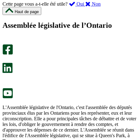
,
,
Cette page vous a-t-elle été utile?
Oui
Non
cette
cette
Haut de page
page
page
m’a
ne
Assemblée législative de l’Ontario
été
m’a
utile.
pas
Un
été
sondage
utile.
facultatif
Un
s’ouvre
sondage
dans
facultatif
un
s’ouvre
nouvel
dans
onglet.
un
nouvel
onglet.
L'Assemblée législative de l'Ontario, c'est l'assemblée des députés
provinciaux élus par les Ontariens pour les représenter, eux et leur
circonscription. Elle a pour principales tâches de débattre et de voter
les lois, d'obliger le gouvernement à rendre des comptes, et
d'approuver les dépenses de ce dernier. L'Assemblée se réunit dans
l'édifice de l'Assemblée législative, qui se situe à Queen's Park, à