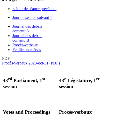
<
Jour de séance précédent
Jour de séance suivant
>
Journal des débats
contenu A
Journal des débats
contenu B
Procès-verbaux
Feuilleton et Avis
PDF
Procès-verbaux 2023-oct-31 (PDF)
rd
st
e
re
43
Parliament, 1
43
Législature, 1
session
session
Votes and Proceedings
Procès-verbaux