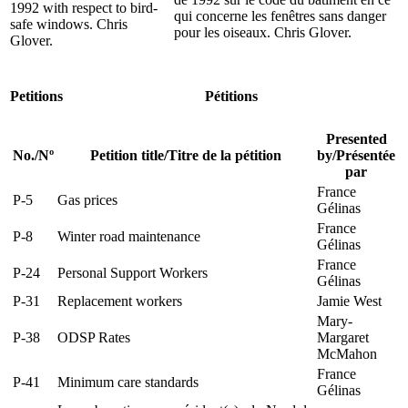
1992 with respect to bird-
qui concerne les fenêtres sans danger
safe windows. Chris
pour les oiseaux. Chris Glover.
Glover.
Petitions
Pétitions
Presented
No.
/
Nº
Petition title
/
Titre de la pétition
by
/
Présentée
par
France
P-5
Gas prices
Gélinas
France
P-8
Winter road maintenance
Gélinas
France
P-24
Personal Support Workers
Gélinas
P-31
Replacement workers
Jamie West
Mary-
P-38
ODSP Rates
Margaret
McMahon
France
P-41
Minimum care standards
Gélinas