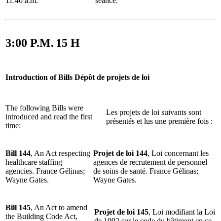
11:40 a.m.
séance.
3:00 P.M.
15 H
Introduction of Bills
Dépôt de projets de loi
The following Bills were
Les projets de loi suivants sont
introduced and read the first
présentés et lus une première fois :
time:
Bill 144
, An Act respecting
Projet de loi 144
, Loi concernant les
healthcare staffing
agences de recrutement de personnel
agencies. France Gélinas;
de soins de santé. France Gélinas;
Wayne Gates.
Wayne Gates.
Bill 145
, An Act to amend
Projet de loi 145
, Loi modifiant la Loi
the Building Code Act,
de 1992 sur le code du bâtiment en ce