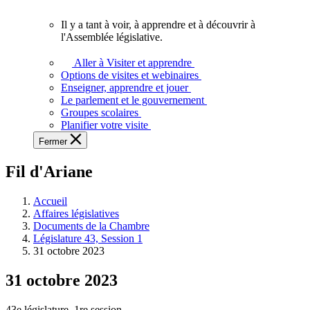
vous.
Il y a tant à voir, à apprendre et à découvrir à
Il
l'Assemblée législative.
y
a
Aller à Visiter et apprendre
tant
Options de visites et webinaires
à
Enseigner, apprendre et jouer
voir,
Le parlement et le gouvernement
à
Groupes scolaires
apprendre
Planifier votre visite
et
Fermer
à
découvrir
Fil d'Ariane
à
l'Assemblée
législative.
Accueil
Affaires législatives
Documents de la Chambre
Législature 43, Session 1
31 octobre 2023
31 octobre 2023
43e législature, 1re session