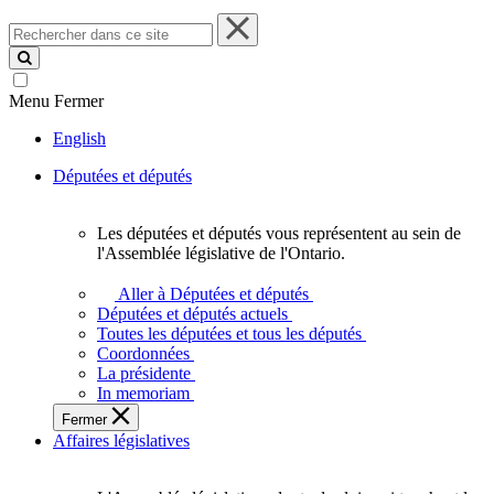
Rechercher
dans
ce
site
Menu
Fermer
English
Députées et députés
Les députées et députés vous représentent au sein de
Les
l'Assemblée législative de l'Ontario.
députées
et
Aller à Députées et députés
députés
Députées et députés actuels
vous
Toutes les députées et tous les députés
représentent
Coordonnées
au
La présidente
sein
In memoriam
de
Fermer
l'Assemblée
Affaires législatives
législative
de
l'Ontario.