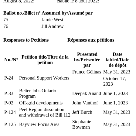
August 8, 2022:
établie le 8 août 2022:
Ballot no.
/
Billet nº
Assumed by
/
Assumé par
75
Jamie West
76
Jill Andrew
Responses to Petitions
Réponses aux pétitions
Presented
Date
Petition title
/
Titre de la
No.
/
Nº
by
/
Présentée
tabled
/
Date
pétition
par
de dépôt
France Gélinas
May 31, 2023
P-24
Personal Support Workers
October 17,
2023
Better Jobs Ontario
P-33
Deepak Anand
June 1, 2023
Program
P-92
Off-grid developments
John Vanthof
June 1, 2023
Peel Region dissolution
P-124
Jeff Burch
May 31, 2023
and withdrawal of Bill 112
Stephanie
P-125
Bayview Focus Area
May 31, 2023
Bowman