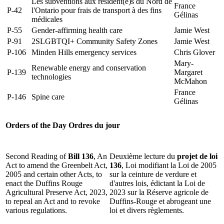
Les subventions aux résident(e)s du Nord de
France
P-42
l'Ontario pour frais de transport à des fins
Gélinas
médicales
P-55
Gender-affirming health care
Jamie West
P-91
2SLGBTQI+ Community Safety Zones
Jamie West
P-106
Minden Hills emergency services
Chris Glover
Mary-
Renewable energy and conservation
P-139
Margaret
technologies
McMahon
France
P-146
Spine care
Gélinas
Orders of the Day
Ordres du jour
Second Reading of
Bill 136
, An
Deuxième lecture du
projet de loi
Act to amend the Greenbelt Act,
136
, Loi modifiant la Loi de 2005
2005 and certain other Acts, to
sur la ceinture de verdure et
enact the Duffins Rouge
d'autres lois, édictant la Loi de
Agricultural Preserve Act, 2023,
2023 sur la Réserve agricole de
to repeal an Act and to revoke
Duffins-Rouge et abrogeant une
various regulations.
loi et divers règlements.