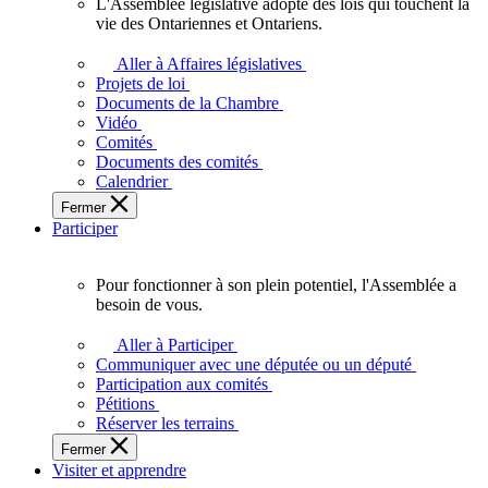
L'Assemblée législative adopte des lois qui touchent la
L'Assemblée
vie des Ontariennes et Ontariens.
législative
adopte
Aller à Affaires législatives
des
Projets de loi
lois
Documents de la Chambre
qui
Vidéo
touchent
Comités
la
Documents des comités
vie
Calendrier
des
Fermer
Ontariennes
Participer
et
Ontariens.
Pour fonctionner à son plein potentiel, l'Assemblée a
Pour
besoin de vous.
fonctionner
à
Aller à Participer
son
Communiquer avec une députée ou un député
plein
Participation aux comités
potentiel,
Pétitions
l'Assemblée
Réserver les terrains
a
Fermer
besoin
Visiter et apprendre
de