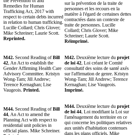
the Prevention of and
sur la prévention de la traite de
Remedies for Human
personnes et les recours en la
Trafficking Act, 2017 with
matière à l'égard de certaines dettes
respect to certain debts incurred
contractées dans un contexte de
in relation to human trafficking.
traite de personnes. Lucille
Lucille Collard; Chris Glover;
Collard; Chris Glover; Mike
Mike Schreiner; Laurie Scott.
Schreiner; Laurie Scott.
Reprinted.
Réimprimé.
M42.
Second Reading of
Bill
M42.
Deuxième lecture du
projet
42
, An Act to establish the
de loi 42
, Loi créant le Comité
Gender Affirming Health Care
consultatif des soins de santé axés
Advisory Committee. Kristyn
sur l'affirmation de genre. Kristyn
Wong-Tam; Jill Andrew;
Wong-Tam; Jill Andrew; Terence
Terence Kernaghan; Lise
Kernaghan; Lise Vaugeois.
Vaugeois.
Printed.
Imprimé.
M44.
Deuxième lecture du
projet
M44.
Second Reading of
Bill
de loi 44
, Loi modifiant la Loi sur
44
, An Act to amend the
l'aménagement du territoire en ce
Planning Act with respect to
qui concerne les politiques relatives
residential unit policies in
aux unités d'habitation contenues
official plans. Mike Schreiner.
dans les plans officiels. Mike