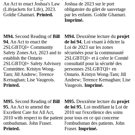
An Act to enact Joshua's Law
Joshua de 2023 sur le port
(Lifejackets for Life), 2023.
obligatoire du gilet de sauvetage
Goldie Ghamari.
Printed.
par les enfants. Goldie Ghamari.
Imprimé.
M94.
Second Reading of
Bill
M94.
Deuxième lecture du
projet
94
, An Act to enact the
de loi 94
, Loi visant à édicter la
2SLGBTQI+ Community
Loi de 2023 sur les zones
Safety Zones Act, 2023 and to
sécurisées pour la communauté
establish the Ontario
2SLGBTQI+ et à créer le Comité
2SLGBTQI+ Safety Advisory
consultatif pour la sécurité des
Committee. Kristyn Wong-
personnes 2SLGBTQI+ en
Tam; Jill Andrew; Terence
Ontario. Kristyn Wong-Tam; Jill
Kernaghan; Lise Vaugeois.
Andrew; Terence Kernaghan; Lise
Printed.
Vaugeois.
Imprimé.
M95.
Second Reading of
Bill
M95.
Deuxième lecture du
projet
95
, An Act to amend the
de loi 95
, Loi modifiant la Loi de
Excellent Care for All Act,
2010 sur l'excellence des soins
2010 with respect to the patient
pour tous en ce qui concerne
ombudsman. John Fraser.
l'ombudsman des patients. John
Printed.
Fraser.
Imprimé.