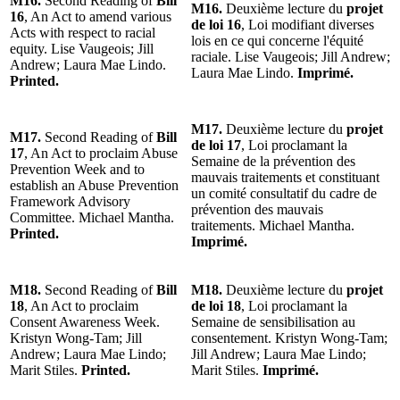
M16.
Second Reading of
Bill
M16.
Deuxième lecture du
projet
16
, An Act to amend various
de loi 16
, Loi modifiant diverses
Acts with respect to racial
lois en ce qui concerne l'équité
equity. Lise Vaugeois; Jill
raciale. Lise Vaugeois; Jill Andrew;
Andrew; Laura Mae Lindo.
Laura Mae Lindo.
Imprimé.
Printed.
M17.
Deuxième lecture du
projet
M17.
Second Reading of
Bill
de loi 17
, Loi proclamant la
17
, An Act to proclaim Abuse
Semaine de la prévention des
Prevention Week and to
mauvais traitements et constituant
establish an Abuse Prevention
un comité consultatif du cadre de
Framework Advisory
prévention des mauvais
Committee. Michael Mantha.
traitements. Michael Mantha.
Printed.
Imprimé.
M18.
Second Reading of
Bill
M18.
Deuxième lecture du
projet
18
, An Act to proclaim
de loi 18
, Loi proclamant la
Consent Awareness Week.
Semaine de sensibilisation au
Kristyn Wong-Tam; Jill
consentement. Kristyn Wong-Tam;
Andrew; Laura Mae Lindo;
Jill Andrew; Laura Mae Lindo;
Marit Stiles.
Printed.
Marit Stiles.
Imprimé.