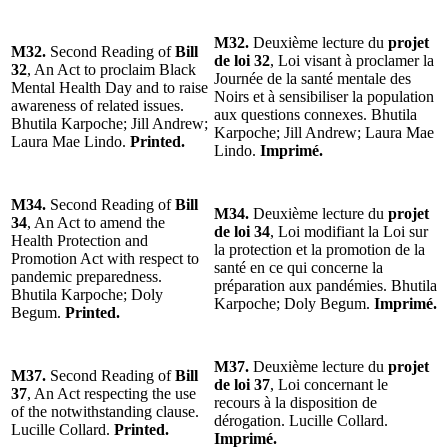
M32.
Deuxième lecture du
projet
M32.
Second Reading of
Bill
de loi 32
, Loi visant à proclamer la
32
, An Act to proclaim Black
Journée de la santé mentale des
Mental Health Day and to raise
Noirs et à sensibiliser la population
awareness of related issues.
aux questions connexes. Bhutila
Bhutila Karpoche; Jill Andrew;
Karpoche; Jill Andrew; Laura Mae
Laura Mae Lindo.
Printed.
Lindo.
Imprimé.
M34.
Second Reading of
Bill
M34.
Deuxième lecture du
projet
34
, An Act to amend the
de loi 34
, Loi modifiant la Loi sur
Health Protection and
la protection et la promotion de la
Promotion Act with respect to
santé en ce qui concerne la
pandemic preparedness.
préparation aux pandémies. Bhutila
Bhutila Karpoche; Doly
Karpoche; Doly Begum.
Imprimé.
Begum.
Printed.
M37.
Deuxième lecture du
projet
M37.
Second Reading of
Bill
de loi 37
, Loi concernant le
37
, An Act respecting the use
recours à la disposition de
of the notwithstanding clause.
dérogation. Lucille Collard.
Lucille Collard.
Printed.
Imprimé.