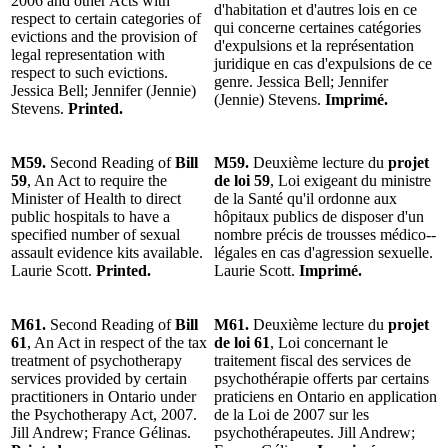
2006 and other Acts with
d'habitation et d'autres lois en ce
respect to certain categories of
qui concerne certaines catégories
evictions and the provision of
d'expulsions et la représentation
legal representation with
juridique en cas d'expulsions de ce
respect to such evictions.
genre. Jessica Bell; Jennifer
Jessica Bell; Jennifer (Jennie)
(Jennie) Stevens.
Imprimé.
Stevens.
Printed.
M59.
Second Reading of
Bill
M59.
Deuxième lecture du
projet
59
, An Act to require the
de loi 59
, Loi exigeant du ministre
Minister of Health to direct
de la Santé qu'il ordonne aux
public hospitals to have a
hôpitaux publics de disposer d'un
specified number of sexual
nombre précis de trousses médico-­
assault evidence kits available.
légales en cas d'agression sexuelle.
Laurie Scott.
Printed.
Laurie Scott.
Imprimé.
M61.
Second Reading of
Bill
M61.
Deuxième lecture du
projet
61
, An Act in respect of the tax
de loi 61
, Loi concernant le
treatment of psychotherapy
traitement fiscal des services de
services provided by certain
psychothérapie offerts par certains
practitioners in Ontario under
praticiens en Ontario en application
the Psychotherapy Act, 2007.
de la Loi de 2007 sur les
Jill Andrew; France Gélinas.
psychothérapeutes. Jill Andrew;