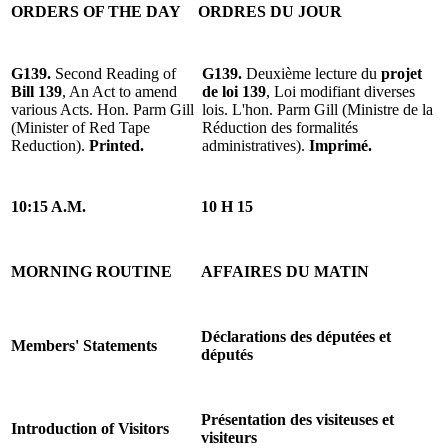
ORDERS OF THE DAY
ORDRES DU JOUR
G139.
Second Reading of
G139.
Deuxième lecture du
projet
Bill 139
, An Act to amend
de loi 139
, Loi modifiant diverses
various Acts. Hon. Parm Gill
lois. L'hon. Parm Gill (Ministre de la
(Minister of Red Tape
Réduction des formalités
Reduction).
Printed.
administratives).
Imprimé.
10:15 A.M.
10 H 15
MORNING ROUTINE
AFFAIRES DU MATIN
Déclarations des députées et
Members' Statements
députés
Présentation des visiteuses et
Introduction of Visitors
visiteurs