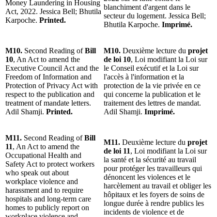
Money Laundering in Housing
blanchiment d'argent dans le
Act, 2022. Jessica Bell; Bhutila
secteur du logement. Jessica Bell;
Karpoche.
Printed.
Bhutila Karpoche.
Imprimé.
M10.
Second Reading of
Bill
M10.
Deuxième lecture du
projet
10
, An Act to amend the
de loi 10
, Loi modifiant la Loi sur
Executive Council Act and the
le Conseil exécutif et la Loi sur
Freedom of Information and
l'accès à l'information et la
Protection of Privacy Act with
protection de la vie privée en ce
respect to the publication and
qui concerne la publication et le
treatment of mandate letters.
traitement des lettres de mandat.
Adil Shamji.
Printed.
Adil Shamji.
Imprimé.
M11.
Second Reading of
Bill
M11.
Deuxième lecture du
projet
11
, An Act to amend the
de loi 11
, Loi modifiant la Loi sur
Occupational Health and
la santé et la sécurité au travail
Safety Act to protect workers
pour protéger les travailleurs qui
who speak out about
dénoncent les violences et le
workplace violence and
harcèlement au travail et obliger les
harassment and to require
hôpitaux et les foyers de soins de
hospitals and long-term care
longue durée à rendre publics les
homes to publicly report on
incidents de violence et de
workplace violence and