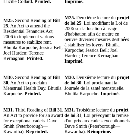
Lucille Collard.
Printed.
Imprimé.
M25.
Deuxième lecture du
projet
M25.
Second Reading of
Bill
de loi 25
, Loi modifiant la Loi de
25
, An Act to amend the
2006 sur la location à usage
Residential Tenancies Act,
d'habitation afin de mettre en
2006 to implement various
oeuvre diverses mesures destinées
measures to stabilize rent.
à stabiliser les loyers. Bhutila
Bhutila Karpoche; Jessica Bell;
Karpoche; Jessica Bell; Joel
Joel Harden; Terence
Harden; Terence Kernaghan.
Kernaghan.
Printed.
Imprimé.
M30.
Second Reading of
Bill
M30.
Deuxième lecture du
projet
30
, An Act to proclaim
de loi 30
, Loi proclamant la
Menstrual Health Day. Bhutila
Journée de la santé menstruelle.
Karpoche.
Printed.
Bhutila Karpoche.
Imprimé.
M31.
Third Reading of
Bill 31
,
M31.
Troisième lecture du
projet
An Act to provide for an award
de loi 31
, Loi prévoyant la remise
for exceptional cadets. Dave
d'un prix aux cadets exceptionnels.
Smith (Peterborough—
Dave Smith (Peterborough—
Kawartha).
Reprinted.
Kawartha).
Réimprimé.