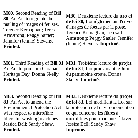
M80.
Second Reading of
Bill
M80.
Deuxième lecture du
projet
80
, An Act to regulate the
de loi 80
, Loi réglementant l'envoi
mailing of images of fetuses.
d'images de foetus par la poste.
Terence Kernaghan; Teresa J.
Terence Kernaghan; Teresa J.
Armstrong; Peggy Sattler;
Armstrong; Peggy Sattler; Jennifer
Jennifer (Jennie) Stevens.
(Jennie) Stevens.
Imprimé.
Printed.
M81.
Third Reading of
Bill 81
,
M81.
Troisième lecture du
projet
An Act to proclaim Croatian
de loi 81
, Loi proclamant le Jour
Heritage Day. Donna Skelly.
du patrimoine croate. Donna
Printed.
Skelly.
Imprimé.
M83.
Second Reading of
Bill
M83.
Deuxième lecture du
projet
83
, An Act to amend the
de loi 83
, Loi modifiant la Loi sur
Environmental Protection Act
la protection de l'environnement en
with respect to microfibre
ce qui concerne les filtres à
filters for washing machines.
microfibres pour machines à laver.
Jessica Bell; Sandy Shaw.
Jessica Bell; Sandy Shaw.
Printed.
Imprimé.