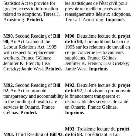
Statistics Act to provide for
les statistiques de l'état civil pour
greater access to information
prévoir un meilleur accès aux
related to adoptions. Teresa J.
renseignements liés aux adoptions.
Armstrong.
Printed.
Teresa J. Armstrong.
Imprimé.
M90.
Second Reading of
Bill
M90.
Deuxième lecture du
projet
90
, An Act to amend the
de loi 90
, Loi modifiant la Loi de
Labour Relations Act, 1995
1995 sur les relations de travail en
with respect to replacement
ce qui concerne les travailleurs
workers. France Gélinas;
suppléants. France Gélinas;
Jennifer K. French; Lisa
Jennifer K. French; Lisa Gretzky;
Gretzky; Jamie West.
Printed.
Jamie West.
Imprimé.
M92.
Second Reading of
Bill
M92.
Deuxième lecture du
projet
92
, An Act to promote
de loi 92
, Loi visant à promouvoir
transparency and accountability
le financement transparent et
in the funding of health care
responsable des services de santé
services in Ontario. France
en Ontario. France Gélinas.
Gélinas.
Printed.
Imprimé.
M93.
Troisième lecture du
projet
M93.
Third Reading of
Bill 93
,
de loi 93
, Loi édictant la Loi