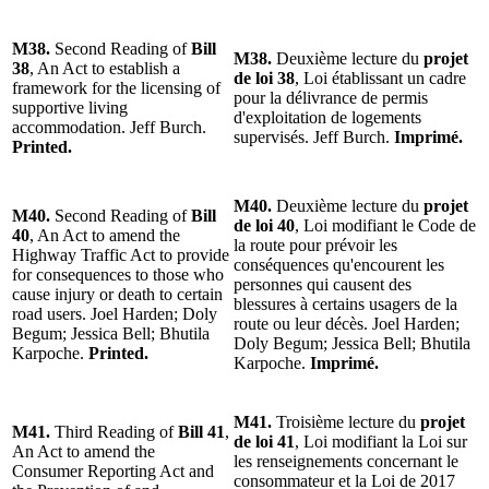
M38.
Second Reading of
Bill
M38.
Deuxième lecture du
projet
38
, An Act to establish a
de loi 38
, Loi établissant un cadre
framework for the licensing of
pour la délivrance de permis
supportive living
d'exploitation de logements
accommodation. Jeff Burch.
supervisés. Jeff Burch.
Imprimé.
Printed.
M40.
Deuxième lecture du
projet
M40.
Second Reading of
Bill
de loi 40
, Loi modifiant le Code de
40
, An Act to amend the
la route pour prévoir les
Highway Traffic Act to provide
conséquences qu'encourent les
for consequences to those who
personnes qui causent des
cause injury or death to certain
blessures à certains usagers de la
road users. Joel Harden; Doly
route ou leur décès. Joel Harden;
Begum; Jessica Bell; Bhutila
Doly Begum; Jessica Bell; Bhutila
Karpoche.
Printed.
Karpoche.
Imprimé.
M41.
Troisième lecture du
projet
M41.
Third Reading of
Bill 41
,
de loi 41
, Loi modifiant la Loi sur
An Act to amend the
les renseignements concernant le
Consumer Reporting Act and
consommateur et la Loi de 2017