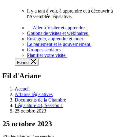
vous.
Il y a tant à voir, à apprendre et à découvrir à
Il
l'Assemblée législative.
y
a
Aller à Visiter et apprendre
tant
Options de visites et webinaires
à
Enseigner, apprendre et jouer
voir,
Le parlement et le gouvernement
à
Groupes scolaires
apprendre
Planifier votre visite
et
Fermer
à
découvrir
Fil d'Ariane
à
l'Assemblée
législative.
Accueil
Affaires législatives
Documents de la Chambre
Législature 43, Session 1
25 octobre 2023
25 octobre 2023
43e législature, 1re session