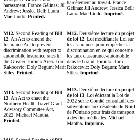
harcèlement au travail. France
harassment. France Gélinas; Jill
Gélinas; Jill Andrew; Jessica Bell;
Andrew; Jessica Bell; Laura
Laura Mae Lindo.
Imprimé.
Mae Lindo.
Printed.
M12.
Second Reading of
Bill
M12.
Deuxième lecture du
projet
12
, An Act to amend the
de loi 12
, Loi modifiant la Loi sur
Insurance Act to prevent
les assurances pour empêcher la
discrimination with respect to
discrimination en ce qui concerne
automobile insurance rates in
les taux d'assurance-automobile
the Greater Toronto Area. Tom
dans le Grand Toronto. Tom
Rakocevic; Doly Begum; Marit
Rakocevic; Doly Begum; Marit
Stiles.
Printed.
Stiles.
Imprimé.
M13.
Deuxième lecture du
projet
M13.
Second Reading of
Bill
de loi 13
, Loi édictant la Loi de
13
, An Act to enact the
2022 sur le Comité consultatif des
Northern Health Travel Grant
subventions aux résidents du Nord
Advisory Committee Act,
de l'Ontario pour frais de transport
2022. Michael Mantha.
à des fins médicales. Michael
Printed.
Mantha.
Imprimé.