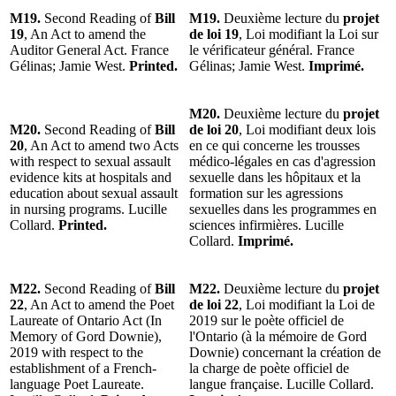
M19.
Second Reading of
Bill
M19.
Deuxième lecture du
projet
19
, An Act to amend the
de loi 19
, Loi modifiant la Loi sur
Auditor General Act. France
le vérificateur général. France
Gélinas; Jamie West.
Printed.
Gélinas; Jamie West.
Imprimé.
M20.
Deuxième lecture du
projet
M20.
Second Reading of
Bill
de loi 20
, Loi modifiant deux lois
20
, An Act to amend two Acts
en ce qui concerne les trousses
with respect to sexual assault
médico-légales en cas d'agression
evidence kits at hospitals and
sexuelle dans les hôpitaux et la
education about sexual assault
formation sur les agressions
in nursing programs. Lucille
sexuelles dans les programmes en
Collard.
Printed.
sciences infirmières. Lucille
Collard.
Imprimé.
M22.
Second Reading of
Bill
M22.
Deuxième lecture du
projet
22
, An Act to amend the Poet
de loi 22
, Loi modifiant la Loi de
Laureate of Ontario Act (In
2019 sur le poète officiel de
Memory of Gord Downie),
l'Ontario (à la mémoire de Gord
2019 with respect to the
Downie) concernant la création de
establishment of a French-
la charge de poète officiel de
language Poet Laureate.
langue française. Lucille Collard.