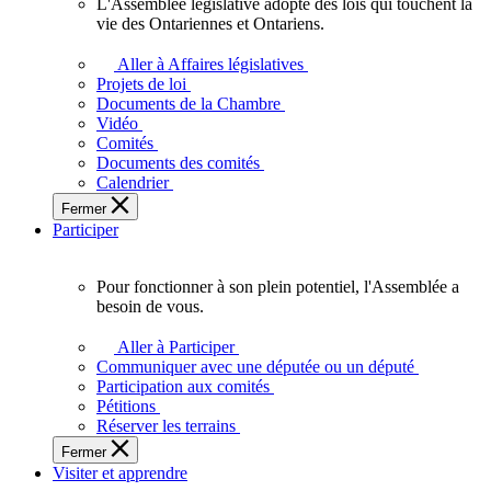
L'Assemblée législative adopte des lois qui touchent la
L'Assemblée
vie des Ontariennes et Ontariens.
législative
adopte
Aller à Affaires législatives
des
Projets de loi
lois
Documents de la Chambre
qui
Vidéo
touchent
Comités
la
Documents des comités
vie
Calendrier
des
Fermer
Ontariennes
Participer
et
Ontariens.
Pour fonctionner à son plein potentiel, l'Assemblée a
Pour
besoin de vous.
fonctionner
à
Aller à Participer
son
Communiquer avec une députée ou un député
plein
Participation aux comités
potentiel,
Pétitions
l'Assemblée
Réserver les terrains
a
Fermer
besoin
Visiter et apprendre
de