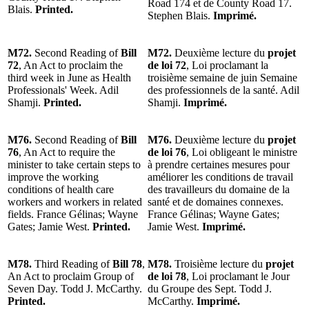
Road 174 et de County Road 17.
Blais.
Printed.
Stephen Blais.
Imprimé.
M72.
Second Reading of
Bill
M72.
Deuxième lecture du
projet
72
, An Act to proclaim the
de loi 72
, Loi proclamant la
third week in June as Health
troisième semaine de juin Semaine
Professionals' Week. Adil
des professionnels de la santé. Adil
Shamji.
Printed.
Shamji.
Imprimé.
M76.
Second Reading of
Bill
M76.
Deuxième lecture du
projet
76
, An Act to require the
de loi 76
, Loi obligeant le ministre
minister to take certain steps to
à prendre certaines mesures pour
improve the working
améliorer les conditions de travail
conditions of health care
des travailleurs du domaine de la
workers and workers in related
santé et de domaines connexes.
fields. France Gélinas; Wayne
France Gélinas; Wayne Gates;
Gates; Jamie West.
Printed.
Jamie West.
Imprimé.
M78.
Third Reading of
Bill 78
,
M78.
Troisième lecture du
projet
An Act to proclaim Group of
de loi 78
, Loi proclamant le Jour
Seven Day. Todd J. McCarthy.
du Groupe des Sept. Todd J.
Printed.
McCarthy.
Imprimé.