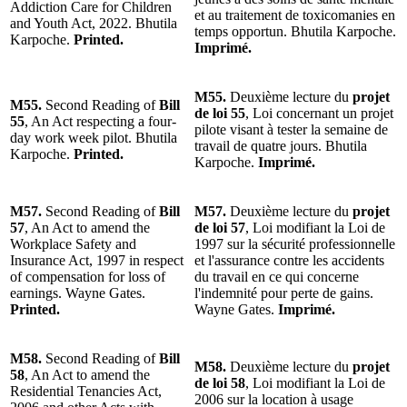
Addiction Care for Children
et au traitement de toxicomanies en
and Youth Act, 2022. Bhutila
temps opportun. Bhutila Karpoche.
Karpoche.
Printed.
Imprimé.
M55.
Deuxième lecture du
projet
M55.
Second Reading of
Bill
de loi 55
, Loi concernant un projet
55
, An Act respecting a four-
pilote visant à tester la semaine de
day work week pilot. Bhutila
travail de quatre jours. Bhutila
Karpoche.
Printed.
Karpoche.
Imprimé.
M57.
Second Reading of
Bill
M57.
Deuxième lecture du
projet
57
, An Act to amend the
de loi 57
, Loi modifiant la Loi de
Workplace Safety and
1997 sur la sécurité professionnelle
Insurance Act, 1997 in respect
et l'assurance contre les accidents
of compensation for loss of
du travail en ce qui concerne
earnings. Wayne Gates.
l'indemnité pour perte de gains.
Printed.
Wayne Gates.
Imprimé.
M58.
Second Reading of
Bill
M58.
Deuxième lecture du
projet
58
, An Act to amend the
de loi 58
, Loi modifiant la Loi de
Residential Tenancies Act,
2006 sur la location à usage