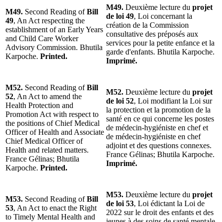
M49.
Deuxième lecture du
projet
M49.
Second Reading of
Bill
de loi 49
, Loi concernant la
49
, An Act respecting the
création de la Commission
establishment of an Early Years
consultative des préposés aux
and Child Care Worker
services pour la petite enfance et la
Advisory Commission. Bhutila
garde d'enfants. Bhutila Karpoche.
Karpoche.
Printed.
Imprimé.
M52.
Second Reading of
Bill
M52.
Deuxième lecture du
projet
52
, An Act to amend the
de loi 52
, Loi modifiant la Loi sur
Health Protection and
la protection et la promotion de la
Promotion Act with respect to
santé en ce qui concerne les postes
the positions of Chief Medical
de médecin-hygiéniste en chef et
Officer of Health and Associate
de médecin-hygiéniste en chef
Chief Medical Officer of
adjoint et des questions connexes.
Health and related matters.
France Gélinas; Bhutila Karpoche.
France Gélinas; Bhutila
Imprimé.
Karpoche.
Printed.
M53.
Deuxième lecture du
projet
M53.
Second Reading of
Bill
de loi 53
, Loi édictant la Loi de
53
, An Act to enact the Right
2022 sur le droit des enfants et des
to Timely Mental Health and
jeunes à des soins de santé mentale