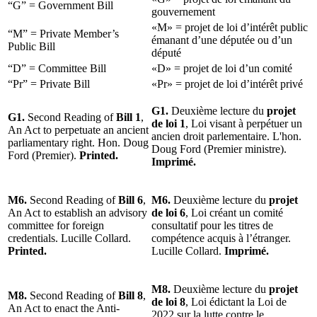
“G” = Government Bill
gouvernement
«M» = projet de loi d’intérêt public
“M” = Private Member’s
émanant d’une députée ou d’un
Public Bill
député
“D” = Committee Bill
«D» = projet de loi d’un comité
“Pr” = Private Bill
«Pr» = projet de loi d’intérêt privé
G1.
Deuxième lecture du
projet
G1.
Second Reading of
Bill 1
,
de loi 1
, Loi visant à perpétuer un
An Act to perpetuate an ancient
ancien droit parlementaire. L'hon.
parliamentary right. Hon. Doug
Doug Ford (Premier ministre).
Ford (Premier).
Printed.
Imprimé.
M6.
Second Reading of
Bill 6
,
M6.
Deuxième lecture du
projet
An Act to establish an advisory
de loi 6
, Loi créant un comité
committee for foreign
consultatif pour les titres de
credentials. Lucille Collard.
compétence acquis à l’étranger.
Printed.
Lucille Collard.
Imprimé.
M8.
Deuxième lecture du
projet
M8.
Second Reading of
Bill 8
,
de loi 8
, Loi édictant la Loi de
An Act to enact the Anti-
2022 sur la lutte contre le