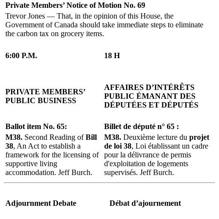
Private Members’ Notice of Motion No. 69
Trevor Jones — That, in the opinion of this House, the
Government of Canada should take immediate steps to eliminate
the carbon tax on grocery items.
6:00 P.M.
18 H
AFFAIRES D’INTÉRÊTS
PRIVATE MEMBERS’
PUBLIC ÉMANANT DES
PUBLIC BUSINESS
DÉPUTÉES ET DÉPUTÉS
Ballot item No. 65:
Billet de député n° 65 :
M38.
Second Reading of
Bill
M38.
Deuxième lecture du
projet
38
, An Act to establish a
de loi 38
, Loi établissant un cadre
framework for the licensing of
pour la délivrance de permis
supportive living
d'exploitation de logements
accommodation. Jeff Burch.
supervisés. Jeff Burch.
Adjournment Debate
Débat d’ajournement