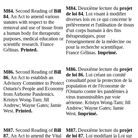
M84.
Deuxième lecture du
projet
M84.
Second Reading of
Bill
de loi 84
, Loi visant à modifier
84
, An Act to amend various
diverses lois en ce qui concerne le
statutes with respect to the
prélèvement et l'utilisation de tissus
removal and use of tissue from
d'un corps humain à des fins
a human body for therapeutic
thérapeutiques, pour
purposes, medical education or
l'enseignement de la médecine ou
scientific research. France
pour la recherche scientifique.
Gélinas.
Printed.
France Gélinas.
Imprimé.
M86.
Deuxième lecture du
projet
M86.
Second Reading of
Bill
de loi 86
, Loi créant un comité
86
, An Act to establish an
consultatif pour la protection de la
Advisory Committee to Protect
population et de l'économie de
Ontario's People and Economy
l'Ontario contre les pandémies à
from Airborne Pandemics.
virus transmissibles par voie
Kristyn Wong-Tam; Jill
aérienne. Kristyn Wong-Tam; Jill
Andrew; Wayne Gates; Jamie
Andrew; Wayne Gates; Jamie
West.
Printed.
West.
Imprimé.
M87.
Second Reading of
Bill
M87.
Deuxième lecture du
projet
87
, An Act to amend the Vital
de loi 87
, Loi modifiant la Loi sur