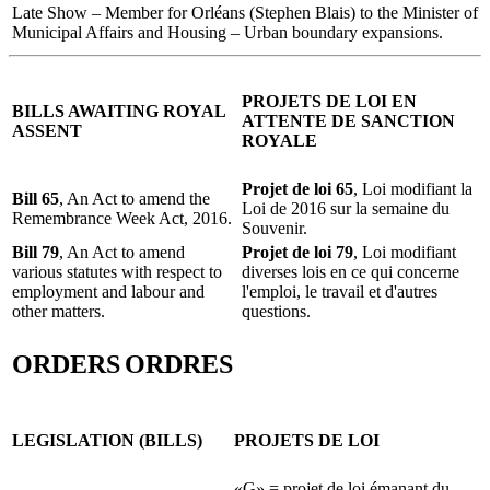
Late Show – Member for Orléans (Stephen Blais) to the Minister of
Municipal Affairs and Housing – Urban boundary expansions.
PROJETS DE LOI EN
BILLS AWAITING ROYAL
ATTENTE DE SANCTION
ASSENT
ROYALE
Projet de loi 65
, Loi modifiant la
Bill 65
, An Act to amend the
Loi de 2016 sur la semaine du
Remembrance Week Act, 2016.
Souvenir.
Bill 79
, An Act to amend
Projet de loi 79
, Loi modifiant
various statutes with respect to
diverses lois en ce qui concerne
employment and labour and
l'emploi, le travail et d'autres
other matters.
questions.
ORDERS
ORDRES
LEGISLATION (BILLS)
PROJETS DE LOI
«G» = projet de loi émanant du