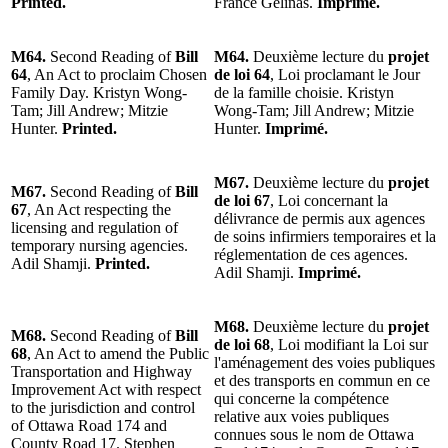
Printed.
France Gélinas.
Imprimé.
M64.
Second Reading of
Bill
M64.
Deuxième lecture du
projet
64
, An Act to proclaim Chosen
de loi 64
, Loi proclamant le Jour
Family Day. Kristyn Wong-
de la famille choisie. Kristyn
Tam; Jill Andrew; Mitzie
Wong-Tam; Jill Andrew; Mitzie
Hunter.
Printed.
Hunter.
Imprimé.
M67.
Deuxième lecture du
projet
M67.
Second Reading of
Bill
de loi 67
, Loi concernant la
67
, An Act respecting the
délivrance de permis aux agences
licensing and regulation of
de soins infirmiers temporaires et la
temporary nursing agencies.
réglementation de ces agences.
Adil Shamji.
Printed.
Adil Shamji.
Imprimé.
M68.
Deuxième lecture du
projet
M68.
Second Reading of
Bill
de loi 68
, Loi modifiant la Loi sur
68
, An Act to amend the Public
l'aménagement des voies publiques
Transportation and Highway
et des transports en commun en ce
Improvement Act with respect
qui concerne la compétence
to the jurisdiction and control
relative aux voies publiques
of Ottawa Road 174 and
connues sous le nom de Ottawa
County Road 17. Stephen