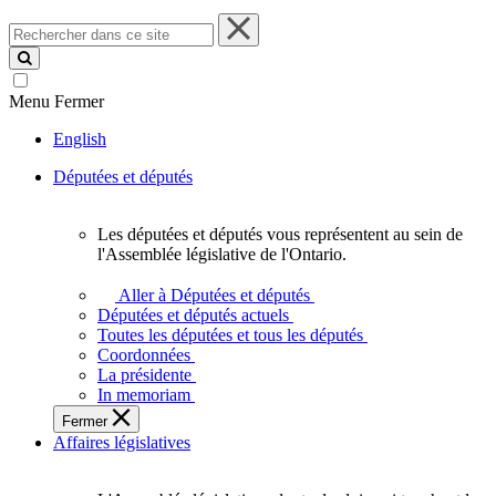
Rechercher
dans
ce
site
Menu
Fermer
English
Députées et députés
Les députées et députés vous représentent au sein de
Les
l'Assemblée législative de l'Ontario.
députées
et
Aller à Députées et députés
députés
Députées et députés actuels
vous
Toutes les députées et tous les députés
représentent
Coordonnées
au
La présidente
sein
In memoriam
de
Fermer
l'Assemblée
Affaires législatives
législative
de
l'Ontario.