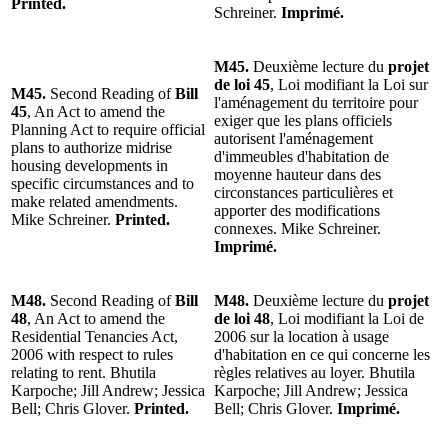
Printed.
Schreiner.
Imprimé.
M45.
Deuxième lecture du
projet
de loi 45
, Loi modifiant la Loi sur
M45.
Second Reading of
Bill
l'aménagement du territoire pour
45
, An Act to amend the
exiger que les plans officiels
Planning Act to require official
autorisent l'aménagement
plans to authorize midrise
d'immeubles d'habitation de
housing developments in
moyenne hauteur dans des
specific circumstances and to
circonstances particulières et
make related amendments.
apporter des modifications
Mike Schreiner.
Printed.
connexes. Mike Schreiner.
Imprimé.
M48.
Second Reading of
Bill
M48.
Deuxième lecture du
projet
48
, An Act to amend the
de loi 48
, Loi modifiant la Loi de
Residential Tenancies Act,
2006 sur la location à usage
2006 with respect to rules
d'habitation en ce qui concerne les
relating to rent. Bhutila
règles relatives au loyer. Bhutila
Karpoche; Jill Andrew; Jessica
Karpoche; Jill Andrew; Jessica
Bell; Chris Glover.
Printed.
Bell; Chris Glover.
Imprimé.