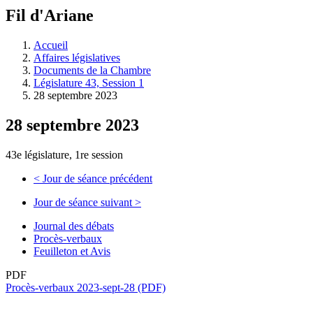
à
Fil d'Ariane
découvrir
à
l'Assemblée
Accueil
législative.
Affaires législatives
Documents de la Chambre
Législature 43, Session 1
28 septembre 2023
28 septembre 2023
43e législature, 1re session
<
Jour de séance précédent
Jour de séance suivant
>
Journal des débats
Procès-verbaux
Feuilleton et Avis
PDF
Procès-verbaux 2023-sept-28 (PDF)