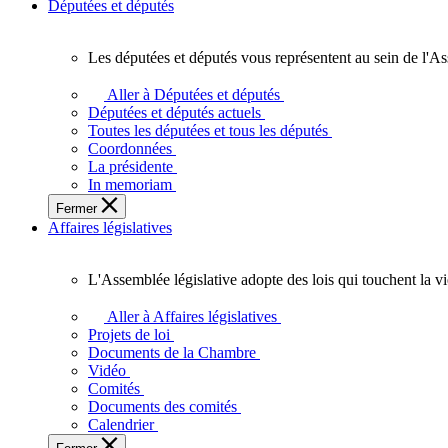
Députées et députés
Les députées et députés vous représentent au sein de l'As
Les
députées
Aller à Députées et députés
et
Députées et députés actuels
députés
Toutes les députées et tous les députés
vous
Coordonnées
représentent
La présidente
au
In memoriam
sein
Fermer
de
Affaires législatives
l'Assemblée
législative
de
L'Assemblée législative adopte des lois qui touchent la v
l'Ontario.
L'Assemblée
législative
Aller à Affaires législatives
adopte
Projets de loi
des
Documents de la Chambre
lois
Vidéo
qui
Comités
touchent
Documents des comités
la
Calendrier
vie