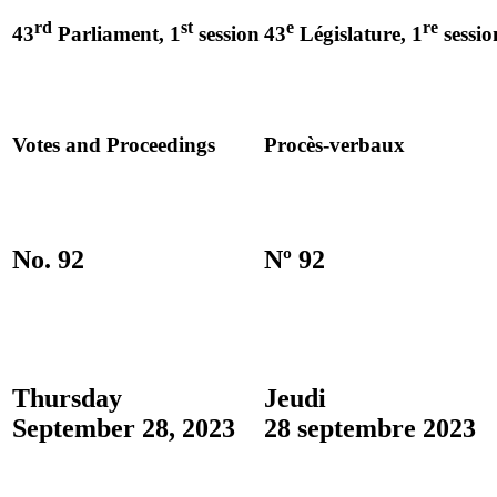
rd
st
e
re
43
Parliament, 1
session
43
Législature, 1
sessio
Votes and Proceedings
Procès-verbaux
No. 92
Nº 92
Thursday
Jeudi
September 28, 2023
28 septembre 2023