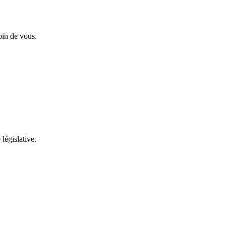
oin de vous.
 législative.