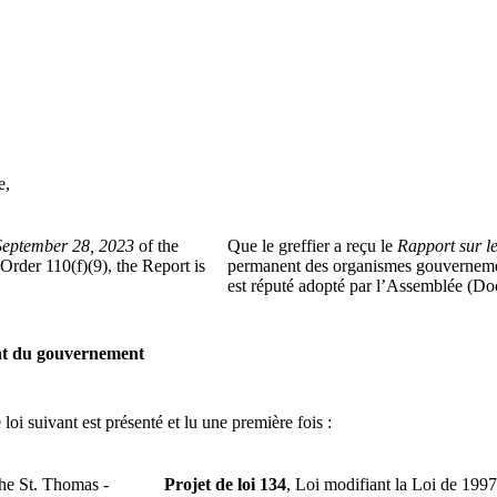
e,
September 28, 2023
of the
Que le greffier a reçu le
Rapport sur l
der 110(f)(9), the Report is
permanent des organismes gouvernemen
est réputé adopté par l’Assemblée (Do
ant du gouvernement
 loi suivant est présenté et lu une première fois :
he St. Thomas -
Projet de loi 134
, Loi modifiant la Loi de 199