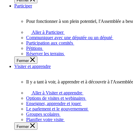
Fermer
des
Participer
Ontariennes
et
Ontariens.
Pour fonctionner à son plein potentiel, l'Assemblée a bes
Pour
fonctionner
Aller à Participer
à
Communiquer avec une députée ou un député
son
Participation aux comités
plein
Pétitions
potentiel,
Réserver les terrains
l'Assemblée
Fermer
a
Visiter et apprendre
besoin
de
vous.
Il y a tant à voir, à apprendre et à découvrir à l'Assemblée
Il
y
Aller à Visiter et apprendre
a
Options de visites et webinaires
tant
Enseigner, apprendre et jouer
à
Le parlement et le gouvernement
voir,
Groupes scolaires
à
Planifier votre visite
apprendre
Fermer
et