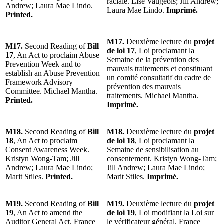
raciale. Lise Vaugeois; Jill Andrew;
Andrew; Laura Mae Lindo.
Laura Mae Lindo.
Imprimé.
Printed.
M17.
Deuxième lecture du
projet
M17.
Second Reading of
Bill
de loi 17
, Loi proclamant la
17
, An Act to proclaim Abuse
Semaine de la prévention des
Prevention Week and to
mauvais traitements et constituant
establish an Abuse Prevention
un comité consultatif du cadre de
Framework Advisory
prévention des mauvais
Committee. Michael Mantha.
traitements. Michael Mantha.
Printed.
Imprimé.
M18.
Second Reading of
Bill
M18.
Deuxième lecture du
projet
18
, An Act to proclaim
de loi 18
, Loi proclamant la
Consent Awareness Week.
Semaine de sensibilisation au
Kristyn Wong-Tam; Jill
consentement. Kristyn Wong-Tam;
Andrew; Laura Mae Lindo;
Jill Andrew; Laura Mae Lindo;
Marit Stiles.
Printed.
Marit Stiles.
Imprimé.
M19.
Second Reading of
Bill
M19.
Deuxième lecture du
projet
19
, An Act to amend the
de loi 19
, Loi modifiant la Loi sur
Auditor General Act. France
le vérificateur général. France