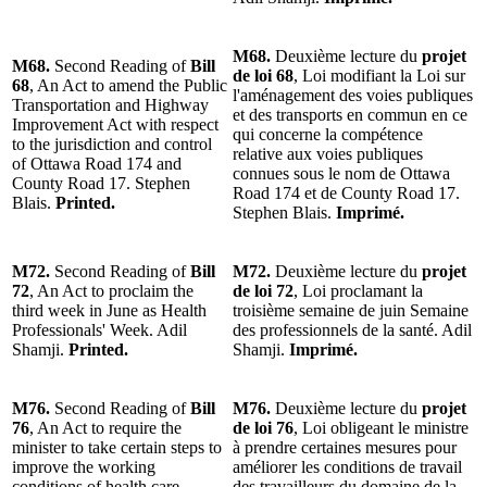
M68.
Deuxième lecture du
projet
M68.
Second Reading of
Bill
de loi 68
, Loi modifiant la Loi sur
68
, An Act to amend the Public
l'aménagement des voies publiques
Transportation and Highway
et des transports en commun en ce
Improvement Act with respect
qui concerne la compétence
to the jurisdiction and control
relative aux voies publiques
of Ottawa Road 174 and
connues sous le nom de Ottawa
County Road 17. Stephen
Road 174 et de County Road 17.
Blais.
Printed.
Stephen Blais.
Imprimé.
M72.
Second Reading of
Bill
M72.
Deuxième lecture du
projet
72
, An Act to proclaim the
de loi 72
, Loi proclamant la
third week in June as Health
troisième semaine de juin Semaine
Professionals' Week. Adil
des professionnels de la santé. Adil
Shamji.
Printed.
Shamji.
Imprimé.
M76.
Second Reading of
Bill
M76.
Deuxième lecture du
projet
76
, An Act to require the
de loi 76
, Loi obligeant le ministre
minister to take certain steps to
à prendre certaines mesures pour
improve the working
améliorer les conditions de travail
conditions of health care
des travailleurs du domaine de la