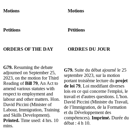
Motions
Motions
Petitions
Pétitions
ORDERS OF THE DAY
ORDRES DU JOUR
G79.
Resuming the debate
G79.
Suite du débat ajourné le 25
adjourned on September 25,
septembre 2023, sur la motion
2023, on the motion for Third
portant troisième lecture du
projet
Reading of
Bill 79
, An Act to
de loi 79
, Loi modifiant diverses
amend various statutes with
lois en ce qui concerne l'emploi, le
respect to employment and
travail et d'autres questions. L'hon.
labour and other matters. Hon.
David Piccini (Ministre du Travail,
David Piccini (Minister of
de l’Immigration, de la Formation
Labour, Immigration, Training
et du Développement des
and Skills Development).
compétences).
Imprimé.
Durée du
Printed.
Time used: 4 hrs. 10
débat : 4 h 10.
mins.