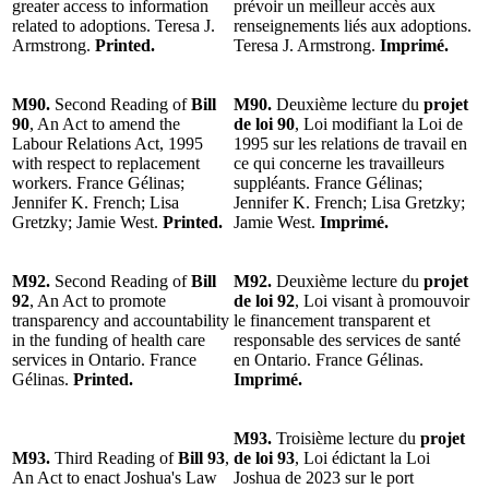
greater access to information
prévoir un meilleur accès aux
related to adoptions. Teresa J.
renseignements liés aux adoptions.
Armstrong.
Printed.
Teresa J. Armstrong.
Imprimé.
M90.
Second Reading of
Bill
M90.
Deuxième lecture du
projet
90
, An Act to amend the
de loi 90
, Loi modifiant la Loi de
Labour Relations Act, 1995
1995 sur les relations de travail en
with respect to replacement
ce qui concerne les travailleurs
workers. France Gélinas;
suppléants. France Gélinas;
Jennifer K. French; Lisa
Jennifer K. French; Lisa Gretzky;
Gretzky; Jamie West.
Printed.
Jamie West.
Imprimé.
M92.
Second Reading of
Bill
M92.
Deuxième lecture du
projet
92
, An Act to promote
de loi 92
, Loi visant à promouvoir
transparency and accountability
le financement transparent et
in the funding of health care
responsable des services de santé
services in Ontario. France
en Ontario. France Gélinas.
Gélinas.
Printed.
Imprimé.
M93.
Troisième lecture du
projet
M93.
Third Reading of
Bill 93
,
de loi 93
, Loi édictant la Loi
An Act to enact Joshua's Law
Joshua de 2023 sur le port