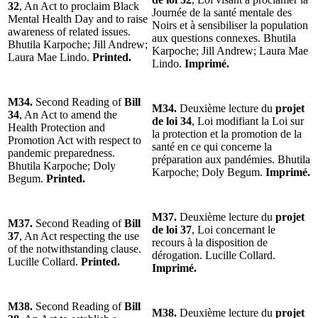
32
, An Act to proclaim Black
Journée de la santé mentale des
Mental Health Day and to raise
Noirs et à sensibiliser la population
awareness of related issues.
aux questions connexes. Bhutila
Bhutila Karpoche; Jill Andrew;
Karpoche; Jill Andrew; Laura Mae
Laura Mae Lindo.
Printed.
Lindo.
Imprimé.
M34.
Second Reading of
Bill
M34.
Deuxième lecture du
projet
34
, An Act to amend the
de loi 34
, Loi modifiant la Loi sur
Health Protection and
la protection et la promotion de la
Promotion Act with respect to
santé en ce qui concerne la
pandemic preparedness.
préparation aux pandémies. Bhutila
Bhutila Karpoche; Doly
Karpoche; Doly Begum.
Imprimé.
Begum.
Printed.
M37.
Deuxième lecture du
projet
M37.
Second Reading of
Bill
de loi 37
, Loi concernant le
37
, An Act respecting the use
recours à la disposition de
of the notwithstanding clause.
dérogation. Lucille Collard.
Lucille Collard.
Printed.
Imprimé.
M38.
Second Reading of
Bill
M38.
Deuxième lecture du
projet