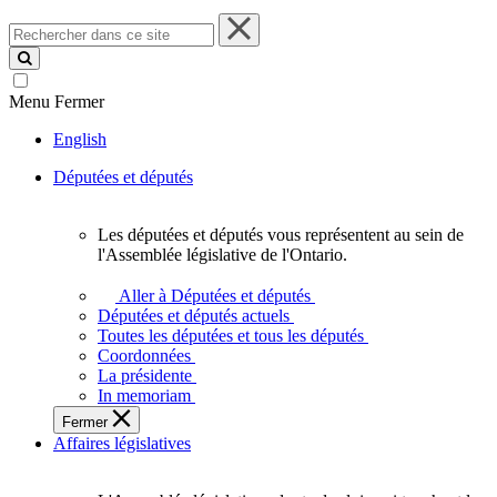
Rechercher
dans
ce
site
Menu
Fermer
English
Députées et députés
Les députées et députés vous représentent au sein de
Les
l'Assemblée législative de l'Ontario.
députées
et
Aller à Députées et députés
députés
Députées et députés actuels
vous
Toutes les députées et tous les députés
représentent
Coordonnées
au
La présidente
sein
In memoriam
de
Fermer
l'Assemblée
Affaires législatives
législative
de
l'Ontario.