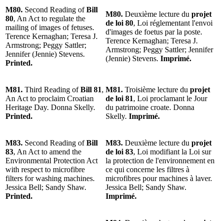
M80.
Second Reading of
Bill
M80.
Deuxième lecture du
projet
80
, An Act to regulate the
de loi 80
, Loi réglementant l'envoi
mailing of images of fetuses.
d'images de foetus par la poste.
Terence Kernaghan; Teresa J.
Terence Kernaghan; Teresa J.
Armstrong; Peggy Sattler;
Armstrong; Peggy Sattler; Jennifer
Jennifer (Jennie) Stevens.
(Jennie) Stevens.
Imprimé.
Printed.
M81.
Third Reading of
Bill 81
,
M81.
Troisième lecture du
projet
An Act to proclaim Croatian
de loi 81
, Loi proclamant le Jour
Heritage Day. Donna Skelly.
du patrimoine croate. Donna
Printed.
Skelly.
Imprimé.
M83.
Second Reading of
Bill
M83.
Deuxième lecture du
projet
83
, An Act to amend the
de loi 83
, Loi modifiant la Loi sur
Environmental Protection Act
la protection de l'environnement en
with respect to microfibre
ce qui concerne les filtres à
filters for washing machines.
microfibres pour machines à laver.
Jessica Bell; Sandy Shaw.
Jessica Bell; Sandy Shaw.
Printed.
Imprimé.