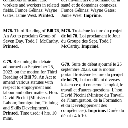
workers and workers in related
santé et de domaines connexes.
fields. France Gélinas; Wayne
France Gélinas; Wayne Gates;
Gates; Jamie West.
Printed.
Jamie West.
Imprimé.
M78.
Third Reading of
Bill 78
,
M78.
Troisième lecture du
projet
An Act to proclaim Group of
de loi 78
, Loi proclamant le Jour
Seven Day. Todd J. McCarthy.
du Groupe des Sept. Todd J.
Printed.
McCarthy.
Imprimé.
G79.
Resuming the debate
G79.
Suite du débat ajourné le 25
adjourned on September 25,
septembre 2023, sur la motion
2023, on the motion for Third
portant troisième lecture du
projet
Reading of
Bill 79
, An Act to
de loi 79
, Loi modifiant diverses
amend various statutes with
lois en ce qui concerne l'emploi, le
respect to employment and
travail et d'autres questions. L'hon.
labour and other matters. Hon.
David Piccini (Ministre du Travail,
David Piccini (Minister of
de l’Immigration, de la Formation
Labour, Immigration, Training
et du Développement des
and Skills Development).
compétences).
Imprimé.
Durée du
Printed.
Time used: 4 hrs. 10
débat : 4 h 10.
mins.