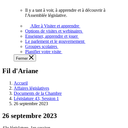
vous.
Il y a tant à voir, à apprendre et à découvrir à
Il
l'Assemblée législative.
y
a
Aller à Visiter et apprendre
tant
Options de visites et webinaires
à
Enseigner, apprendre et jouer
voir,
Le parlement et le gouvernement
à
Groupes scolaires
apprendre
Planifier votre visite
et
Fermer
à
découvrir
Fil d'Ariane
à
l'Assemblée
législative.
Accueil
Affaires législatives
Documents de la Chambre
Législature 43, Session 1
26 septembre 2023
26 septembre 2023
43e législature, 1re session