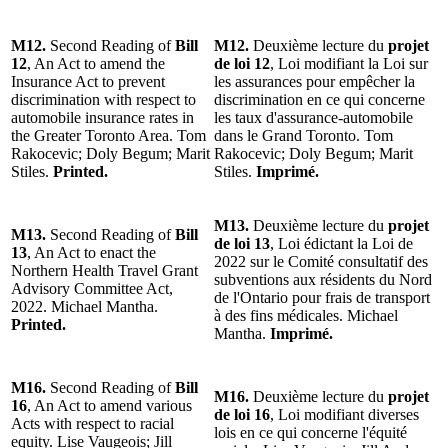
M12.
Second Reading of
Bill
M12.
Deuxième lecture du
projet
12
, An Act to amend the
de loi 12
, Loi modifiant la Loi sur
Insurance Act to prevent
les assurances pour empêcher la
discrimination with respect to
discrimination en ce qui concerne
automobile insurance rates in
les taux d'assurance-automobile
the Greater Toronto Area. Tom
dans le Grand Toronto. Tom
Rakocevic; Doly Begum; Marit
Rakocevic; Doly Begum; Marit
Stiles.
Printed.
Stiles.
Imprimé.
M13.
Deuxième lecture du
projet
M13.
Second Reading of
Bill
de loi 13
, Loi édictant la Loi de
13
, An Act to enact the
2022 sur le Comité consultatif des
Northern Health Travel Grant
subventions aux résidents du Nord
Advisory Committee Act,
de l'Ontario pour frais de transport
2022. Michael Mantha.
à des fins médicales. Michael
Printed.
Mantha.
Imprimé.
M16.
Second Reading of
Bill
M16.
Deuxième lecture du
projet
16
, An Act to amend various
de loi 16
, Loi modifiant diverses
Acts with respect to racial
lois en ce qui concerne l'équité
equity. Lise Vaugeois; Jill