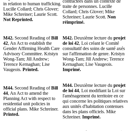
contractées dans un contexte de
in relation to human trafficking.
traite de personnes. Lucille
Lucille Collard; Chris Glover;
Collard; Chris Glover; Mike
Mike Schreiner; Laurie Scott.
Schreiner; Laurie Scott.
Non
Not Reprinted.
réimprimé.
M42.
Second Reading of
Bill
M42.
Deuxième lecture du
projet
42
, An Act to establish the
de loi 42
, Loi créant le Comité
Gender Affirming Health Care
consultatif des soins de santé axés
Advisory Committee. Kristyn
sur l'affirmation de genre. Kristyn
Wong-Tam; Jill Andrew;
Wong-Tam; Jill Andrew; Terence
Terence Kernaghan; Lise
Kernaghan; Lise Vaugeois.
Vaugeois.
Printed.
Imprimé.
M44.
Deuxième lecture du
projet
M44.
Second Reading of
Bill
de loi 44
, Loi modifiant la Loi sur
44
, An Act to amend the
l'aménagement du territoire en ce
Planning Act with respect to
qui concerne les politiques relatives
residential unit policies in
aux unités d'habitation contenues
official plans. Mike Schreiner.
dans les plans officiels. Mike
Printed.
Schreiner.
Imprimé.