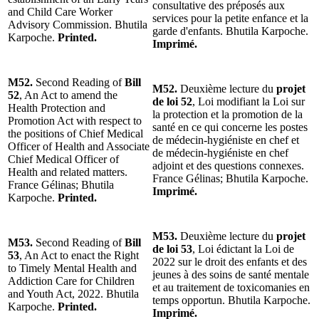
consultative des préposés aux
and Child Care Worker
services pour la petite enfance et la
Advisory Commission. Bhutila
garde d'enfants. Bhutila Karpoche.
Karpoche.
Printed.
Imprimé.
M52.
Second Reading of
Bill
M52.
Deuxième lecture du
projet
52
, An Act to amend the
de loi 52
, Loi modifiant la Loi sur
Health Protection and
la protection et la promotion de la
Promotion Act with respect to
santé en ce qui concerne les postes
the positions of Chief Medical
de médecin-hygiéniste en chef et
Officer of Health and Associate
de médecin-hygiéniste en chef
Chief Medical Officer of
adjoint et des questions connexes.
Health and related matters.
France Gélinas; Bhutila Karpoche.
France Gélinas; Bhutila
Imprimé.
Karpoche.
Printed.
M53.
Deuxième lecture du
projet
M53.
Second Reading of
Bill
de loi 53
, Loi édictant la Loi de
53
, An Act to enact the Right
2022 sur le droit des enfants et des
to Timely Mental Health and
jeunes à des soins de santé mentale
Addiction Care for Children
et au traitement de toxicomanies en
and Youth Act, 2022. Bhutila
temps opportun. Bhutila Karpoche.
Karpoche.
Printed.
Imprimé.