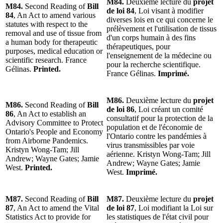
M84.
Deuxième lecture du
projet
M84.
Second Reading of
Bill
de loi 84
, Loi visant à modifier
84
, An Act to amend various
diverses lois en ce qui concerne le
statutes with respect to the
prélèvement et l'utilisation de tissus
removal and use of tissue from
d'un corps humain à des fins
a human body for therapeutic
thérapeutiques, pour
purposes, medical education or
l'enseignement de la médecine ou
scientific research. France
pour la recherche scientifique.
Gélinas.
Printed.
France Gélinas.
Imprimé.
M86.
Deuxième lecture du
projet
M86.
Second Reading of
Bill
de loi 86
, Loi créant un comité
86
, An Act to establish an
consultatif pour la protection de la
Advisory Committee to Protect
population et de l'économie de
Ontario's People and Economy
l'Ontario contre les pandémies à
from Airborne Pandemics.
virus transmissibles par voie
Kristyn Wong-Tam; Jill
aérienne. Kristyn Wong-Tam; Jill
Andrew; Wayne Gates; Jamie
Andrew; Wayne Gates; Jamie
West.
Printed.
West.
Imprimé.
M87.
Second Reading of
Bill
M87.
Deuxième lecture du
projet
87
, An Act to amend the Vital
de loi 87
, Loi modifiant la Loi sur
Statistics Act to provide for
les statistiques de l'état civil pour