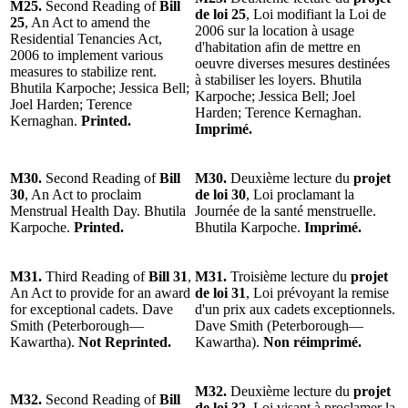
M25.
Second Reading of
Bill
de loi 25
, Loi modifiant la Loi de
25
, An Act to amend the
2006 sur la location à usage
Residential Tenancies Act,
d'habitation afin de mettre en
2006 to implement various
oeuvre diverses mesures destinées
measures to stabilize rent.
à stabiliser les loyers. Bhutila
Bhutila Karpoche; Jessica Bell;
Karpoche; Jessica Bell; Joel
Joel Harden; Terence
Harden; Terence Kernaghan.
Kernaghan.
Printed.
Imprimé.
M30.
Second Reading of
Bill
M30.
Deuxième lecture du
projet
30
, An Act to proclaim
de loi 30
, Loi proclamant la
Menstrual Health Day. Bhutila
Journée de la santé menstruelle.
Karpoche.
Printed.
Bhutila Karpoche.
Imprimé.
M31.
Third Reading of
Bill 31
,
M31.
Troisième lecture du
projet
An Act to provide for an award
de loi 31
, Loi prévoyant la remise
for exceptional cadets. Dave
d'un prix aux cadets exceptionnels.
Smith (Peterborough—
Dave Smith (Peterborough—
Kawartha).
Not Reprinted.
Kawartha).
Non réimprimé.
M32.
Deuxième lecture du
projet
M32.
Second Reading of
Bill
de loi 32
, Loi visant à proclamer la