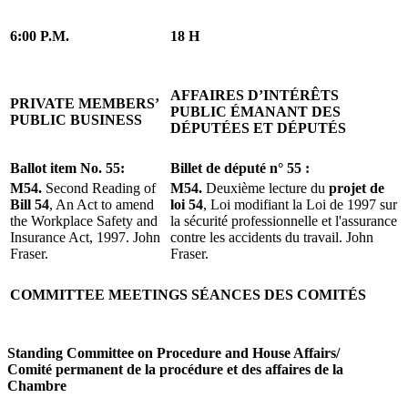
6:00 P.M.
18 H
AFFAIRES D’INTÉRÊTS
PRIVATE MEMBERS’
PUBLIC ÉMANANT DES
PUBLIC BUSINESS
DÉPUTÉES ET DÉPUTÉS
Ballot item No. 55:
Billet de député n° 55 :
M54.
Second Reading of
M54.
Deuxième lecture du
projet de
Bill 54
, An Act to amend
loi 54
, Loi modifiant la Loi de 1997 sur
the Workplace Safety and
la sécurité professionnelle et l'assurance
Insurance Act, 1997. John
contre les accidents du travail. John
Fraser.
Fraser.
COMMITTEE MEETINGS
SÉANCES DES COMITÉS
Standing Committee on Procedure and House Affairs
/
Comité permanent de la procédure et des affaires de la
Chambre