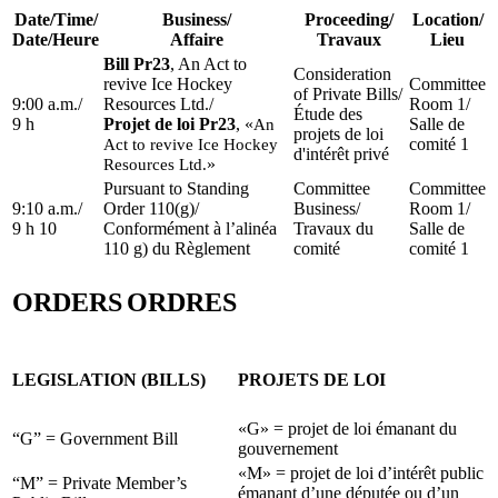
Date/Time
/
Business
/
Proceeding
/
Location
/
Date/Heure
Affaire
Travaux
Lieu
Bill Pr23
, An Act to
Consideration
revive Ice Hockey
Committee
of Private Bills
/
9:00 a.m.
/
Resources Ltd.
/
Room 1
/
Étude des
9 h
Projet de loi Pr23
,
«
Salle de
An
projets de loi
comité 1
Act to revive Ice Hockey
d'intérêt privé
»
Resources Ltd.
Pursuant to Standing
Committee
Committee
9:10 a.m.
/
Order 110(g)
/
Business
/
Room 1
/
9 h 10
Conformément à l’alinéa
Travaux du
Salle de
110 g) du Règlement
comité
comité 1
ORDERS
ORDRES
LEGISLATION (BILLS)
PROJETS DE LOI
«G» = projet de loi émanant du
“G” = Government Bill
gouvernement
«M» = projet de loi d’intérêt public
“M” = Private Member’s
émanant d’une députée ou d’un