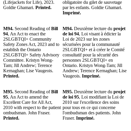
(Lifejackets for Life), 2023.
obligatoire du gilet de sauvetage
Goldie Ghamari.
Printed.
par les enfants. Goldie Ghamari.
Imprimé.
M94.
Second Reading of
Bill
M94.
Deuxième lecture du
projet
94
, An Act to enact the
de loi 94
, Loi visant à édicter la
2SLGBTQI+ Community
Loi de 2023 sur les zones
Safety Zones Act, 2023 and to
sécurisées pour la communauté
establish the Ontario
2SLGBTQI+ et à créer le Comité
2SLGBTQI+ Safety Advisory
consultatif pour la sécurité des
Committee. Kristyn Wong-
personnes 2SLGBTQI+ en
Tam; Jill Andrew; Terence
Ontario. Kristyn Wong-Tam; Jill
Kernaghan; Lise Vaugeois.
Andrew; Terence Kernaghan; Lise
Printed.
Vaugeois.
Imprimé.
M95.
Second Reading of
Bill
M95.
Deuxième lecture du
projet
95
, An Act to amend the
de loi 95
, Loi modifiant la Loi de
Excellent Care for All Act,
2010 sur l'excellence des soins
2010 with respect to the patient
pour tous en ce qui concerne
ombudsman. John Fraser.
l'ombudsman des patients. John
Printed.
Fraser.
Imprimé.