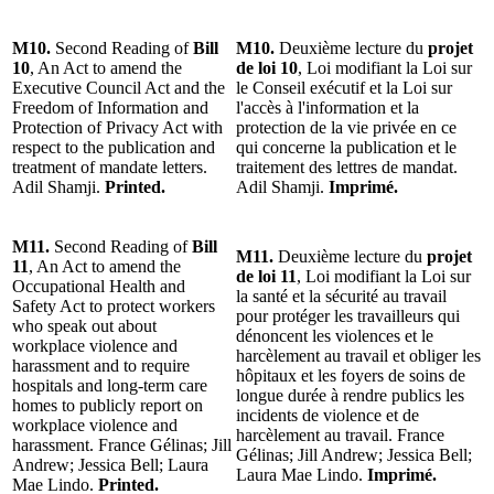
M10.
Second Reading of
Bill
M10.
Deuxième lecture du
projet
10
, An Act to amend the
de loi 10
, Loi modifiant la Loi sur
Executive Council Act and the
le Conseil exécutif et la Loi sur
Freedom of Information and
l'accès à l'information et la
Protection of Privacy Act with
protection de la vie privée en ce
respect to the publication and
qui concerne la publication et le
treatment of mandate letters.
traitement des lettres de mandat.
Adil Shamji.
Printed.
Adil Shamji.
Imprimé.
M11.
Second Reading of
Bill
M11.
Deuxième lecture du
projet
11
, An Act to amend the
de loi 11
, Loi modifiant la Loi sur
Occupational Health and
la santé et la sécurité au travail
Safety Act to protect workers
pour protéger les travailleurs qui
who speak out about
dénoncent les violences et le
workplace violence and
harcèlement au travail et obliger les
harassment and to require
hôpitaux et les foyers de soins de
hospitals and long-term care
longue durée à rendre publics les
homes to publicly report on
incidents de violence et de
workplace violence and
harcèlement au travail. France
harassment. France Gélinas; Jill
Gélinas; Jill Andrew; Jessica Bell;
Andrew; Jessica Bell; Laura
Laura Mae Lindo.
Imprimé.
Mae Lindo.
Printed.