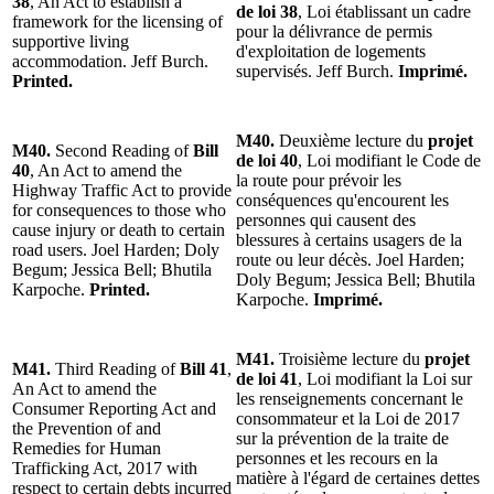
38
, An Act to establish a
de loi 38
, Loi établissant un cadre
framework for the licensing of
pour la délivrance de permis
supportive living
d'exploitation de logements
accommodation. Jeff Burch.
supervisés. Jeff Burch.
Imprimé.
Printed.
M40.
Deuxième lecture du
projet
M40.
Second Reading of
Bill
de loi 40
, Loi modifiant le Code de
40
, An Act to amend the
la route pour prévoir les
Highway Traffic Act to provide
conséquences qu'encourent les
for consequences to those who
personnes qui causent des
cause injury or death to certain
blessures à certains usagers de la
road users. Joel Harden; Doly
route ou leur décès. Joel Harden;
Begum; Jessica Bell; Bhutila
Doly Begum; Jessica Bell; Bhutila
Karpoche.
Printed.
Karpoche.
Imprimé.
M41.
Troisième lecture du
projet
M41.
Third Reading of
Bill 41
,
de loi 41
, Loi modifiant la Loi sur
An Act to amend the
les renseignements concernant le
Consumer Reporting Act and
consommateur et la Loi de 2017
the Prevention of and
sur la prévention de la traite de
Remedies for Human
personnes et les recours en la
Trafficking Act, 2017 with
matière à l'égard de certaines dettes
respect to certain debts incurred