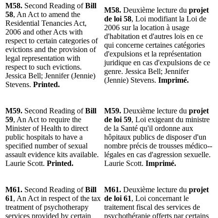
M58.
Second Reading of
Bill
M58.
Deuxième lecture du
projet
58
, An Act to amend the
de loi 58
, Loi modifiant la Loi de
Residential Tenancies Act,
2006 sur la location à usage
2006 and other Acts with
d'habitation et d'autres lois en ce
respect to certain categories of
qui concerne certaines catégories
evictions and the provision of
d'expulsions et la représentation
legal representation with
juridique en cas d'expulsions de ce
respect to such evictions.
genre. Jessica Bell; Jennifer
Jessica Bell; Jennifer (Jennie)
(Jennie) Stevens.
Imprimé.
Stevens.
Printed.
M59.
Second Reading of
Bill
M59.
Deuxième lecture du
projet
59
, An Act to require the
de loi 59
, Loi exigeant du ministre
Minister of Health to direct
de la Santé qu'il ordonne aux
public hospitals to have a
hôpitaux publics de disposer d'un
specified number of sexual
nombre précis de trousses médico-­
assault evidence kits available.
légales en cas d'agression sexuelle.
Laurie Scott.
Printed.
Laurie Scott.
Imprimé.
M61.
Second Reading of
Bill
M61.
Deuxième lecture du
projet
61
, An Act in respect of the tax
de loi 61
, Loi concernant le
treatment of psychotherapy
traitement fiscal des services de
services provided by certain
psychothérapie offerts par certains