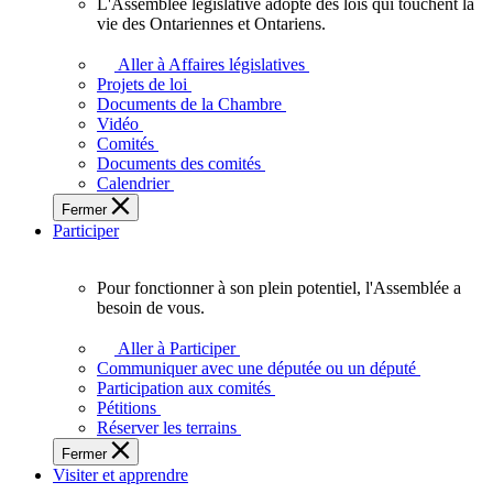
L'Assemblée législative adopte des lois qui touchent la
L'Assemblée
vie des Ontariennes et Ontariens.
législative
adopte
Aller à Affaires législatives
des
Projets de loi
lois
Documents de la Chambre
qui
Vidéo
touchent
Comités
la
Documents des comités
vie
Calendrier
des
Fermer
Ontariennes
Participer
et
Ontariens.
Pour fonctionner à son plein potentiel, l'Assemblée a
Pour
besoin de vous.
fonctionner
à
Aller à Participer
son
Communiquer avec une députée ou un député
plein
Participation aux comités
potentiel,
Pétitions
l'Assemblée
Réserver les terrains
a
Fermer
besoin
Visiter et apprendre
de