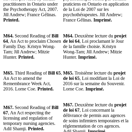
practitioners in Ontario under
praticiens en Ontario en application
the Psychotherapy Act, 2007.
de la Loi de 2007 sur les
Jill Andrew; France Gélinas.
psychothérapeutes. Jill Andrew;
Printed.
France Gélinas.
Imprimé.
M64.
Second Reading of
Bill
M64.
Deuxième lecture du
projet
64
, An Act to proclaim Chosen
de loi 64
, Loi proclamant le Jour
Family Day. Kristyn Wong-
de la famille choisie. Kristyn
Tam; Jill Andrew; Mitzie
Wong-Tam; Jill Andrew; Mitzie
Hunter.
Printed.
Hunter.
Imprimé.
M65.
Third Reading of
Bill 65
,
M65.
Troisième lecture du
projet
An Act to amend the
de loi 65
, Loi modifiant la Loi de
Remembrance Week Act,
2016 sur la semaine du Souvenir.
2016. Lorne Coe.
Printed.
Lorne Coe.
Imprimé.
M67.
Deuxième lecture du
projet
M67.
Second Reading of
Bill
de loi 67
, Loi concernant la
67
, An Act respecting the
délivrance de permis aux agences
licensing and regulation of
de soins infirmiers temporaires et la
temporary nursing agencies.
réglementation de ces agences.
Adil Shamji.
Printed.
Adil Shamji.
Imprimé.