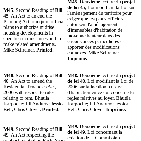
M45.
Deuxième lecture du
projet
de loi 45
, Loi modifiant la Loi sur
M45.
Second Reading of
Bill
l'aménagement du territoire pour
45
, An Act to amend the
exiger que les plans officiels
Planning Act to require official
autorisent l'aménagement
plans to authorize midrise
d'immeubles d'habitation de
housing developments in
moyenne hauteur dans des
specific circumstances and to
circonstances particulières et
make related amendments.
apporter des modifications
Mike Schreiner.
Printed.
connexes. Mike Schreiner.
Imprimé.
M48.
Second Reading of
Bill
M48.
Deuxième lecture du
projet
48
, An Act to amend the
de loi 48
, Loi modifiant la Loi de
Residential Tenancies Act,
2006 sur la location à usage
2006 with respect to rules
d'habitation en ce qui concerne les
relating to rent. Bhutila
règles relatives au loyer. Bhutila
Karpoche; Jill Andrew; Jessica
Karpoche; Jill Andrew; Jessica
Bell; Chris Glover.
Printed.
Bell; Chris Glover.
Imprimé.
M49.
Deuxième lecture du
projet
M49.
Second Reading of
Bill
de loi 49
, Loi concernant la
49
, An Act respecting the
création de la Commission
establishment of an Early Years