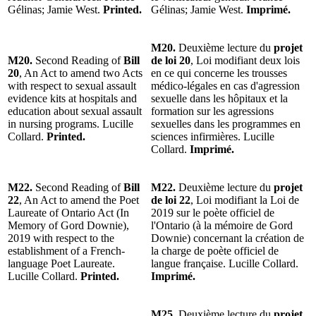
Gélinas; Jamie West.
Printed.
Gélinas; Jamie West.
Imprimé.
M20.
Deuxième lecture du
projet
M20.
Second Reading of
Bill
de loi 20
, Loi modifiant deux lois
20
, An Act to amend two Acts
en ce qui concerne les trousses
with respect to sexual assault
médico-légales en cas d'agression
evidence kits at hospitals and
sexuelle dans les hôpitaux et la
education about sexual assault
formation sur les agressions
in nursing programs. Lucille
sexuelles dans les programmes en
Collard.
Printed.
sciences infirmières. Lucille
Collard.
Imprimé.
M22.
Second Reading of
Bill
M22.
Deuxième lecture du
projet
22
, An Act to amend the Poet
de loi 22
, Loi modifiant la Loi de
Laureate of Ontario Act (In
2019 sur le poète officiel de
Memory of Gord Downie),
l'Ontario (à la mémoire de Gord
2019 with respect to the
Downie) concernant la création de
establishment of a French-
la charge de poète officiel de
language Poet Laureate.
langue française. Lucille Collard.
Lucille Collard.
Printed.
Imprimé.
M25.
Deuxième lecture du
projet