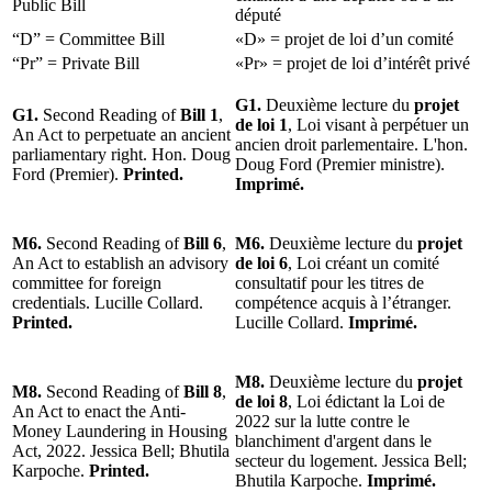
Public Bill
député
“D” = Committee Bill
«D» = projet de loi d’un comité
“Pr” = Private Bill
«Pr» = projet de loi d’intérêt privé
G1.
Deuxième lecture du
projet
G1.
Second Reading of
Bill 1
,
de loi 1
, Loi visant à perpétuer un
An Act to perpetuate an ancient
ancien droit parlementaire. L'hon.
parliamentary right. Hon. Doug
Doug Ford (Premier ministre).
Ford (Premier).
Printed.
Imprimé.
M6.
Second Reading of
Bill 6
,
M6.
Deuxième lecture du
projet
An Act to establish an advisory
de loi 6
, Loi créant un comité
committee for foreign
consultatif pour les titres de
credentials. Lucille Collard.
compétence acquis à l’étranger.
Printed.
Lucille Collard.
Imprimé.
M8.
Deuxième lecture du
projet
M8.
Second Reading of
Bill 8
,
de loi 8
, Loi édictant la Loi de
An Act to enact the Anti-
2022 sur la lutte contre le
Money Laundering in Housing
blanchiment d'argent dans le
Act, 2022. Jessica Bell; Bhutila
secteur du logement. Jessica Bell;
Karpoche.
Printed.
Bhutila Karpoche.
Imprimé.