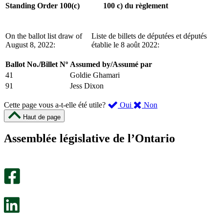
Standing Order 100(c)
100 c) du règlement
On the ballot list draw of
Liste de billets de députées et députés
August 8, 2022:
établie le 8 août 2022:
Ballot No.
/
Billet Nº
Assumed by
/
Assumé par
41
Goldie Ghamari
91
Jess Dixon
,
,
Cette page vous a-t-elle été utile?
Oui
Non
cette
cette
Haut de page
page
page
m’a
ne
Assemblée législative de l’Ontario
été
m’a
utile.
pas
Un
été
sondage
utile.
facultatif
Un
s’ouvre
sondage
dans
facultatif
un
s’ouvre
nouvel
dans
onglet.
un