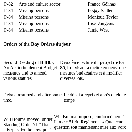
P-82
Arts and culture sector
France Gélinas
P-84
Missing persons
Peggy Sattler
P-84
Missing persons
Monique Taylor
P-84
Missing persons
Lise Vaugeois
P-84
Missing persons
Jamie West
Orders of the Day
Ordres du jour
Second Reading of
Bill 85
,
Deuxième lecture du
projet de loi
An Act to implement Budget
85
, Loi visant à mettre en oeuvre les
measures and to amend
mesures budgétaires et à modifier
various statutes.
diverses lois.
Debate resumed and after some
Le débat a repris et après quelque
time,
temps,
Will Bouma propose, conformément à
Will Bouma moved, under
l’article 51 du Règlement « Que cette
Standing Order 51 “That
question soit maintenant mise aux voix
this question be now put”.