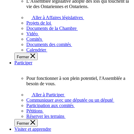
L'Assemblée législative adopte des lois qui touchent la
L'Assemblée
vie des Ontariennes et Ontariens.
législative
adopte
Aller à Affaires législatives
des
Projets de loi
lois
Documents de la Chambre
qui
Vidéo
touchent
Comités
la
Documents des comités
vie
Calendrier
des
Fermer
Ontariennes
Participer
et
Ontariens.
Pour fonctionner à son plein potentiel, l'Assemblée a
Pour
besoin de vous.
fonctionner
à
Aller à Participer
son
Communiquer avec une députée ou un député
plein
Participation aux comités
potentiel,
Pétitions
l'Assemblée
Réserver les terrains
a
Fermer
besoin
Visiter et apprendre
de