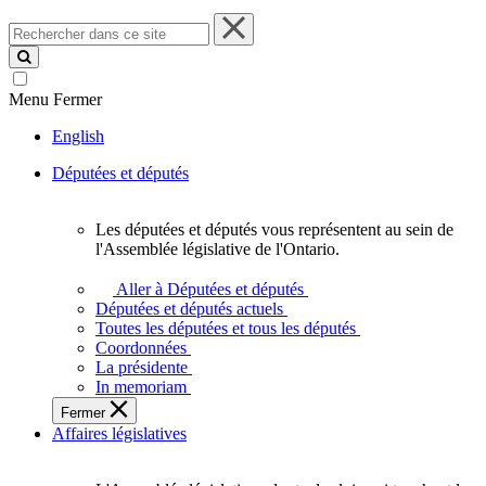
Rechercher
dans
ce
site
Menu
Fermer
English
Députées et députés
Les députées et députés vous représentent au sein de
Les
l'Assemblée législative de l'Ontario.
députées
et
Aller à Députées et députés
députés
Députées et députés actuels
vous
Toutes les députées et tous les députés
représentent
Coordonnées
au
La présidente
sein
In memoriam
de
Fermer
l'Assemblée
Affaires législatives
législative
de
l'Ontario.