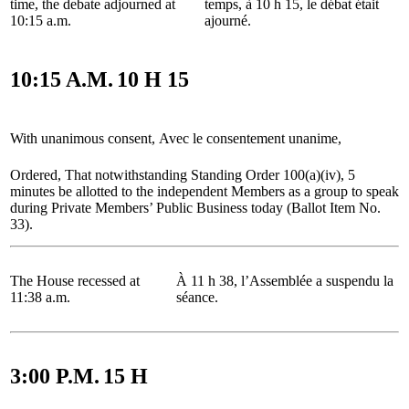
time, the debate adjourned at
temps, à 10 h 15, le débat était
10:15 a.m.
ajourné.
10:15 A.M.
10 H 15
With unanimous consent,
Avec le consentement unanime,
Ordered, That notwithstanding Standing Order 100(a)(iv), 5
minutes be allotted to the independent Members as a group to speak
during Private Members’ Public Business today (Ballot Item No.
33).
The House recessed at
À 11 h 38, l’Assemblée a suspendu la
11:38 a.m.
séance.
3:00 P.M.
15 H