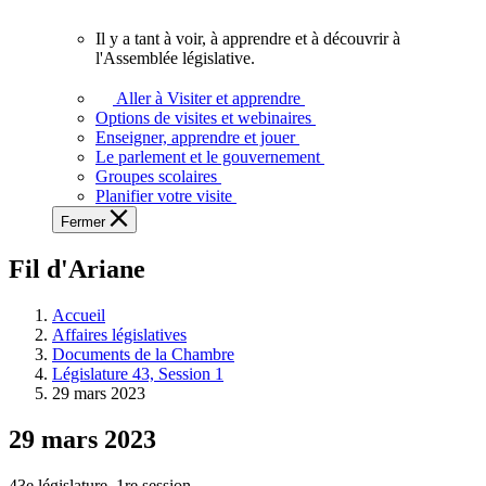
vous.
Il y a tant à voir, à apprendre et à découvrir à
Il
l'Assemblée législative.
y
a
Aller à Visiter et apprendre
tant
Options de visites et webinaires
à
Enseigner, apprendre et jouer
voir,
Le parlement et le gouvernement
à
Groupes scolaires
apprendre
Planifier votre visite
et
Fermer
à
découvrir
Fil d'Ariane
à
l'Assemblée
législative.
Accueil
Affaires législatives
Documents de la Chambre
Législature 43, Session 1
29 mars 2023
29 mars 2023
43e législature, 1re session