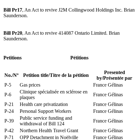
Bill Pr17
, An Act to revive J2M Collingwood Holdings Inc. Brian
Saunderson.
Bill Pr20
, An Act to revive 414087 Ontario Limited. Brian
Saunderson.
Petitions
Pétitions
Presented
No.
/
Nº
Petition title
/
Titre de la pétition
by
/
Présentée par
P-5
Gas prices
France Gélinas
Clinique spécialisée en sclérose en
P-6
France Gélinas
plaques
P-21
Health care privatization
France Gélinas
P-24
Personal Support Workers
France Gélinas
Public service funding and
P-39
France Gélinas
withdrawal of Bill 124
P-42
Northern Health Travel Grant
France Gélinas
P-71
OPP Detachment in Noëlville
France Gélinas