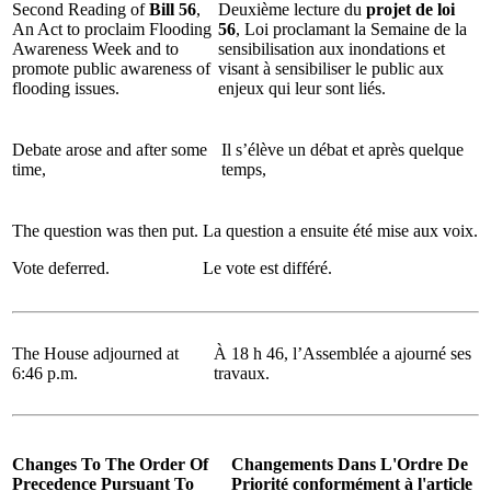
Second Reading of
Bill 56
,
Deuxième lecture du
projet de loi
An Act to proclaim Flooding
56
, Loi proclamant la Semaine de la
Awareness Week and to
sensibilisation aux inondations et
promote public awareness of
visant à sensibiliser le public aux
flooding issues.
enjeux qui leur sont liés.
Debate arose and after some
Il s’élève un débat et après quelque
time,
temps,
The question was then put.
La question a ensuite été mise aux voix.
Vote deferred.
Le vote est différé.
The House adjourned at
À 18 h 46, l’Assemblée a ajourné ses
6:46 p.m.
travaux.
Changes To The Order Of
Changements Dans L'Ordre De
Precedence Pursuant To
Priorité conformément à l'article