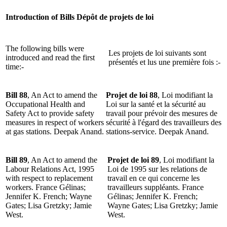
Introduction of Bills
Dépôt de projets de loi
The following bills were
Les projets de loi suivants sont
introduced and read the first
présentés et lus une première fois :-
time:-
Bill 88
, An Act to amend the
Projet de loi 88
, Loi modifiant la
Occupational Health and
Loi sur la santé et la sécurité au
Safety Act to provide safety
travail pour prévoir des mesures de
measures in respect of workers
sécurité à l'égard des travailleurs des
at gas stations. Deepak Anand.
stations-service. Deepak Anand.
Bill 89
, An Act to amend the
Projet de loi 89
, Loi modifiant la
Labour Relations Act, 1995
Loi de 1995 sur les relations de
with respect to replacement
travail en ce qui concerne les
workers. France Gélinas;
travailleurs suppléants. France
Jennifer K. French; Wayne
Gélinas; Jennifer K. French;
Gates; Lisa Gretzky; Jamie
Wayne Gates; Lisa Gretzky; Jamie
West.
West.