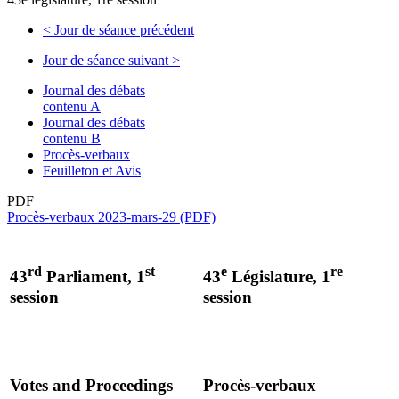
<
Jour de séance précédent
Jour de séance suivant
>
Journal des débats
contenu A
Journal des débats
contenu B
Procès-verbaux
Feuilleton et Avis
PDF
Procès-verbaux 2023-mars-29 (PDF)
rd
st
e
re
43
Parliament, 1
43
Législature, 1
session
session
Votes and Proceedings
Procès-verbaux