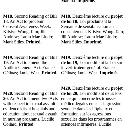
Mantha.
Imprimé.
M18.
Second Reading of
Bill
M18.
Deuxième lecture du
projet
18
, An Act to proclaim
de loi 18
, Loi proclamant la
Consent Awareness Week.
Semaine de sensibilisation au
Kristyn Wong-Tam; Jill
consentement. Kristyn Wong-Tam;
Andrew; Laura Mae Lindo;
Jill Andrew; Laura Mae Lindo;
Marit Stiles.
Printed.
Marit Stiles.
Imprimé.
M19.
Second Reading of
Bill
M19.
Deuxième lecture du
projet
19
, An Act to amend the
de loi 19
, Loi modifiant la Loi sur
Auditor General Act. France
le vérificateur général. France
Gélinas; Jamie West.
Printed.
Gélinas; Jamie West.
Imprimé.
M20.
Deuxième lecture du
projet
M20.
Second Reading of
Bill
de loi 20
, Loi modifiant deux lois
20
, An Act to amend two Acts
en ce qui concerne les trousses
with respect to sexual assault
médico-légales en cas d'agression
evidence kits at hospitals and
sexuelle dans les hôpitaux et la
education about sexual assault
formation sur les agressions
in nursing programs. Lucille
sexuelles dans les programmes en
Collard.
Printed.
sciences infirmières. Lucille