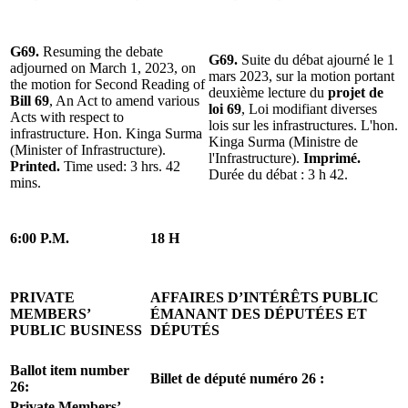
G69.
Resuming the debate
G69.
Suite du débat ajourné le 1
adjourned on March 1, 2023, on
mars 2023, sur la motion portant
the motion for Second Reading of
deuxième lecture du
projet de
Bill 69
, An Act to amend various
loi 69
, Loi modifiant diverses
Acts with respect to
lois sur les infrastructures. L'hon.
infrastructure. Hon. Kinga Surma
Kinga Surma (Ministre de
(Minister of Infrastructure).
l'Infrastructure).
Imprimé.
Printed.
Time used: 3 hrs. 42
Durée du débat : 3 h 42.
mins.
6:00 P.M.
18 H
PRIVATE
AFFAIRES D’INTÉRÊTS PUBLIC
MEMBERS’
ÉMANANT DES DÉPUTÉES ET
PUBLIC BUSINESS
DÉPUTÉS
Ballot item number
Billet de député numéro 26 :
26:
Private Members’