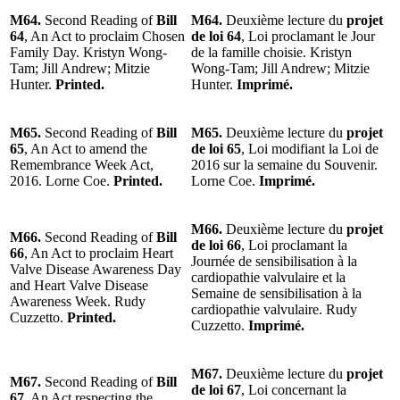
M64.
Second Reading of
Bill
M64.
Deuxième lecture du
projet
64
, An Act to proclaim Chosen
de loi 64
, Loi proclamant le Jour
Family Day. Kristyn Wong-
de la famille choisie. Kristyn
Tam; Jill Andrew; Mitzie
Wong-Tam; Jill Andrew; Mitzie
Hunter.
Printed.
Hunter.
Imprimé.
M65.
Second Reading of
Bill
M65.
Deuxième lecture du
projet
65
, An Act to amend the
de loi 65
, Loi modifiant la Loi de
Remembrance Week Act,
2016 sur la semaine du Souvenir.
2016. Lorne Coe.
Printed.
Lorne Coe.
Imprimé.
M66.
Deuxième lecture du
projet
M66.
Second Reading of
Bill
de loi 66
, Loi proclamant la
66
, An Act to proclaim Heart
Journée de sensibilisation à la
Valve Disease Awareness Day
cardiopathie valvulaire et la
and Heart Valve Disease
Semaine de sensibilisation à la
Awareness Week. Rudy
cardiopathie valvulaire. Rudy
Cuzzetto.
Printed.
Cuzzetto.
Imprimé.
M67.
Deuxième lecture du
projet
M67.
Second Reading of
Bill
de loi 67
, Loi concernant la
67
, An Act respecting the