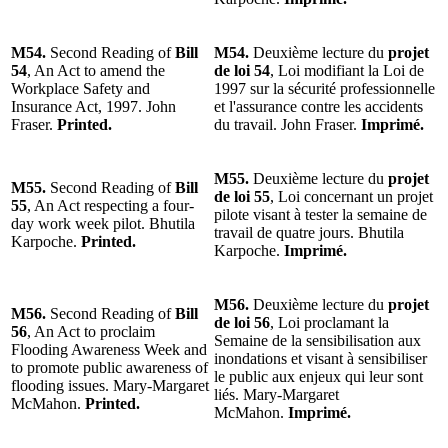
M54.
Second Reading of
Bill
M54.
Deuxième lecture du
projet
54
, An Act to amend the
de loi 54
, Loi modifiant la Loi de
Workplace Safety and
1997 sur la sécurité professionnelle
Insurance Act, 1997. John
et l'assurance contre les accidents
Fraser.
Printed.
du travail. John Fraser.
Imprimé.
M55.
Deuxième lecture du
projet
M55.
Second Reading of
Bill
de loi 55
, Loi concernant un projet
55
, An Act respecting a four-
pilote visant à tester la semaine de
day work week pilot. Bhutila
travail de quatre jours. Bhutila
Karpoche.
Printed.
Karpoche.
Imprimé.
M56.
Deuxième lecture du
projet
M56.
Second Reading of
Bill
de loi 56
, Loi proclamant la
56
, An Act to proclaim
Semaine de la sensibilisation aux
Flooding Awareness Week and
inondations et visant à sensibiliser
to promote public awareness of
le public aux enjeux qui leur sont
flooding issues. Mary-Margaret
liés. Mary-Margaret
McMahon.
Printed.
McMahon.
Imprimé.