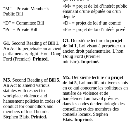
«M» = projet de loi d’intérêt public
“M” = Private Member’s
émanant d’une députée ou d’un
Public Bill
député
“D” = Committee Bill
«D» = projet de loi d’un comité
“Pr” = Private Bill
«Pr» = projet de loi d’intérêt privé
G1.
Deuxième lecture du
projet
G1.
Second Reading of
Bill 1
,
de loi 1
, Loi visant à perpétuer un
An Act to perpetuate an ancient
ancien droit parlementaire. L'hon.
parliamentary right. Hon. Doug
Doug Ford (Premier
Ford (Premier).
Printed.
ministre).
Imprimé.
M5.
Deuxième lecture du
projet
M5.
Second Reading of
Bill 5
,
de loi 5
, Loi modifiant diverses lois
An Act to amend various
en ce qui concerne les politiques en
statutes with respect to
matière de violence et de
workplace violence and
harcèlement au travail prévues
harassment policies in codes of
dans les codes de déontologie des
conduct for councillors and
conseillers et des membres des
members of local boards.
conseils locaux. Stephen
Stephen Blais.
Printed.
Blais.
Imprimé.