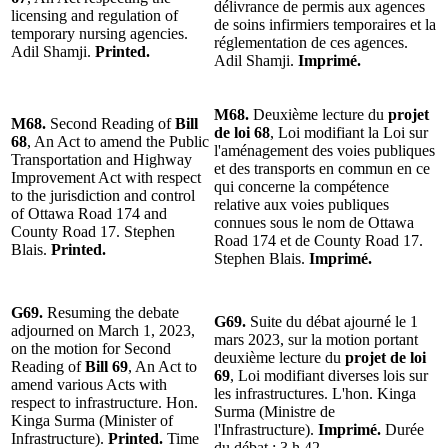
délivrance de permis aux agences
licensing and regulation of
de soins infirmiers temporaires et la
temporary nursing agencies.
réglementation de ces agences.
Adil Shamji.
Printed.
Adil Shamji.
Imprimé.
M68.
Deuxième lecture du
projet
M68.
Second Reading of
Bill
de loi 68
, Loi modifiant la Loi sur
68
, An Act to amend the Public
l'aménagement des voies publiques
Transportation and Highway
et des transports en commun en ce
Improvement Act with respect
qui concerne la compétence
to the jurisdiction and control
relative aux voies publiques
of Ottawa Road 174 and
connues sous le nom de Ottawa
County Road 17. Stephen
Road 174 et de County Road 17.
Blais.
Printed.
Stephen Blais.
Imprimé.
G69.
Resuming the debate
G69.
Suite du débat ajourné le 1
adjourned on March 1, 2023,
mars 2023, sur la motion portant
on the motion for Second
deuxième lecture du
projet de loi
Reading of
Bill 69
, An Act to
69
, Loi modifiant diverses lois sur
amend various Acts with
les infrastructures. L'hon. Kinga
respect to infrastructure. Hon.
Surma (Ministre de
Kinga Surma (Minister of
l'Infrastructure).
Imprimé.
Durée
Infrastructure).
Printed.
Time
du débat : 3 h 42.