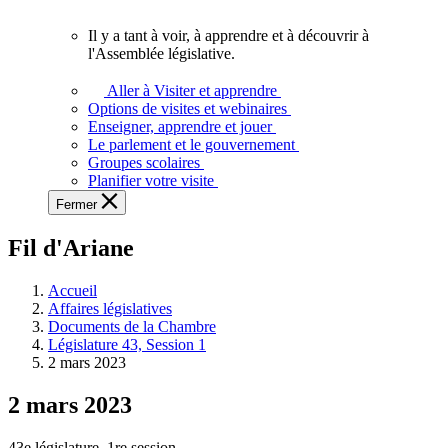
vous.
Il y a tant à voir, à apprendre et à découvrir à
Il
l'Assemblée législative.
y
a
Aller à Visiter et apprendre
tant
Options de visites et webinaires
à
Enseigner, apprendre et jouer
voir,
Le parlement et le gouvernement
à
Groupes scolaires
apprendre
Planifier votre visite
et
Fermer
à
découvrir
Fil d'Ariane
à
l'Assemblée
législative.
Accueil
Affaires législatives
Documents de la Chambre
Législature 43, Session 1
2 mars 2023
2 mars 2023
43e législature, 1re session