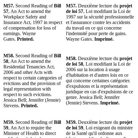
M57.
Second Reading of
Bill
M57.
Deuxième lecture du
projet
57
, An Act to amend the
de loi 57
, Loi modifiant la Loi de
Workplace Safety and
1997 sur la sécurité professionnelle
Insurance Act, 1997 in respect
et l'assurance contre les accidents
of compensation for loss of
du travail en ce qui concerne
earnings. Wayne
l'indemnité pour perte de gains.
Gates.
Printed.
Wayne Gates.
Imprimé.
M58.
Second Reading of
Bill
M58.
Deuxième lecture du
projet
58
, An Act to amend the
de loi 58
, Loi modifiant la Loi de
Residential Tenancies Act,
2006 sur la location à usage
2006 and other Acts with
d'habitation et d'autres lois en ce
respect to certain categories of
qui concerne certaines catégories
evictions and the provision of
d'expulsions et la représentation
legal representation with
juridique en cas d'expulsions de ce
respect to such evictions.
genre. Jessica Bell; Jennifer
Jessica Bell; Jennifer (Jennie)
(Jennie) Stevens.
Imprimé.
Stevens.
Printed.
M59.
Second Reading of
Bill
M59.
Deuxième lecture du
projet
59
, An Act to require the
de loi 59
, Loi exigeant du ministre
Minister of Health to direct
de la Santé qu'il ordonne aux