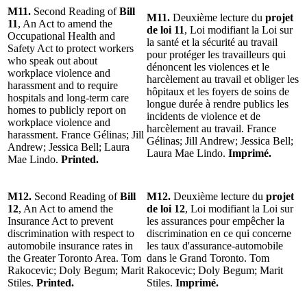
M11.
Second Reading of
Bill
M11.
Deuxième lecture du
projet
11
, An Act to amend the
de loi 11
, Loi modifiant la Loi sur
Occupational Health and
la santé et la sécurité au travail
Safety Act to protect workers
pour protéger les travailleurs qui
who speak out about
dénoncent les violences et le
workplace violence and
harcèlement au travail et obliger les
harassment and to require
hôpitaux et les foyers de soins de
hospitals and long-term care
longue durée à rendre publics les
homes to publicly report on
incidents de violence et de
workplace violence and
harcèlement au travail. France
harassment. France Gélinas; Jill
Gélinas; Jill Andrew; Jessica Bell;
Andrew; Jessica Bell; Laura
Laura Mae Lindo.
Imprimé.
Mae Lindo.
Printed.
M12.
Second Reading of
Bill
M12.
Deuxième lecture du
projet
12
, An Act to amend the
de loi 12
, Loi modifiant la Loi sur
Insurance Act to prevent
les assurances pour empêcher la
discrimination with respect to
discrimination en ce qui concerne
automobile insurance rates in
les taux d'assurance-automobile
the Greater Toronto Area. Tom
dans le Grand Toronto. Tom
Rakocevic; Doly Begum; Marit
Rakocevic; Doly Begum; Marit
Stiles.
Printed.
Stiles.
Imprimé.