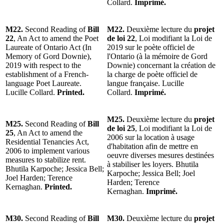
Collard.
Imprimé.
M22.
Second Reading of
Bill
M22.
Deuxième lecture du
projet
22
, An Act to amend the Poet
de loi 22
, Loi modifiant la Loi de
Laureate of Ontario Act (In
2019 sur le poète officiel de
Memory of Gord Downie),
l'Ontario (à la mémoire de Gord
2019 with respect to the
Downie) concernant la création de
establishment of a French-
la charge de poète officiel de
language Poet Laureate.
langue française. Lucille
Lucille Collard.
Printed.
Collard.
Imprimé.
M25.
Deuxième lecture du
projet
M25.
Second Reading of
Bill
de loi 25
, Loi modifiant la Loi de
25
, An Act to amend the
2006 sur la location à usage
Residential Tenancies Act,
d'habitation afin de mettre en
2006 to implement various
oeuvre diverses mesures destinées
measures to stabilize rent.
à stabiliser les loyers. Bhutila
Bhutila Karpoche; Jessica Bell;
Karpoche; Jessica Bell; Joel
Joel Harden; Terence
Harden; Terence
Kernaghan.
Printed.
Kernaghan.
Imprimé.
M30.
Second Reading of
Bill
M30.
Deuxième lecture du
projet