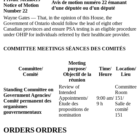
Avis de motion numéro 22 émanant
Notice of Motion
d’une députée ou d’un député
Number 22
Wayne Gates — That, in the opinion of this House, the
Government of Ontario should follow the lead of eight other
Canadian provinces and ensure PSA testing is an eligible procedure
under OHIP for individuals referred by their healthcare provider.
COMMITTEE MEETINGS
SÉANCES DES COMITÉS
Meeting
Committee/
purpose/
Time/
Location/
Comité
Objectif de la
Heure
Lieu
réunion
Review of
Committee
Standing Committee on
Intended
Room
Government Agencies/
Appointments/
9:00 am/
151/
Comité permanent des
Étude des
9 h
Salle de
organismes
propositions de
comité
gouvernementaux
nomination
151
ORDERS
ORDRES