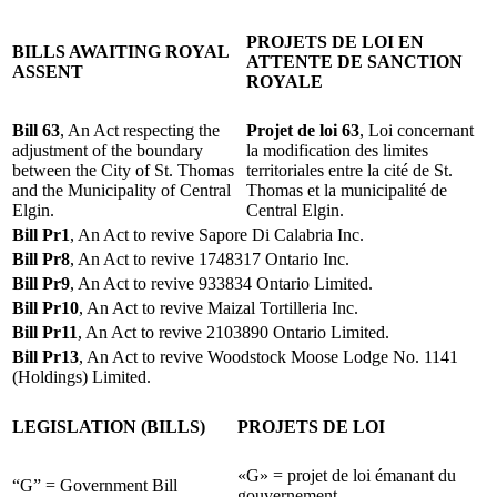
PROJETS DE LOI EN
BILLS AWAITING ROYAL
ATTENTE DE SANCTION
ASSENT
ROYALE
Bill 63
, An Act respecting the
Projet de loi 63
, Loi concernant
adjustment of the boundary
la modification des limites
between the City of St. Thomas
territoriales entre la cité de St.
and the Municipality of Central
Thomas et la municipalité de
Elgin.
Central Elgin.
Bill Pr1
, An Act to revive Sapore Di Calabria Inc.
Bill Pr8
, An Act to revive 1748317 Ontario Inc.
Bill Pr9
, An Act to revive 933834 Ontario Limited.
Bill Pr10
, An Act to revive Maizal Tortilleria Inc.
Bill Pr11
, An Act to revive 2103890 Ontario Limited.
Bill Pr13
, An Act to revive Woodstock Moose Lodge No. 1141
(Holdings) Limited.
LEGISLATION (BILLS)
PROJETS DE LOI
«G» = projet de loi émanant du
“G” = Government Bill
gouvernement