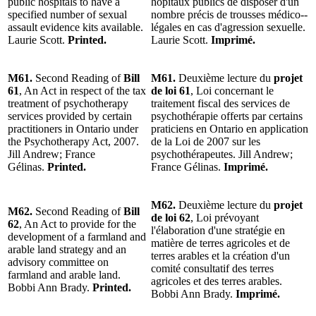
public hospitals to have a
hôpitaux publics de disposer d'un
specified number of sexual
nombre précis de trousses médico-­
assault evidence kits available.
légales en cas d'agression sexuelle.
Laurie Scott.
Printed.
Laurie Scott.
Imprimé.
M61.
Second Reading of
Bill
M61.
Deuxième lecture du
projet
61
, An Act in respect of the tax
de loi 61
, Loi concernant le
treatment of psychotherapy
traitement fiscal des services de
services provided by certain
psychothérapie offerts par certains
practitioners in Ontario under
praticiens en Ontario en application
the Psychotherapy Act, 2007.
de la Loi de 2007 sur les
Jill Andrew; France
psychothérapeutes. Jill Andrew;
Gélinas.
Printed.
France Gélinas.
Imprimé.
M62.
Deuxième lecture du
projet
M62.
Second Reading of
Bill
de loi 62
, Loi prévoyant
62
, An Act to provide for the
l'élaboration d'une stratégie en
development of a farmland and
matière de terres agricoles et de
arable land strategy and an
terres arables et la création d'un
advisory committee on
comité consultatif des terres
farmland and arable land.
agricoles et des terres arables.
Bobbi Ann Brady.
Printed.
Bobbi Ann Brady.
Imprimé.