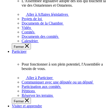
L'Assemblée législative adopte des lois qui touchent la
L'Assemblée
vie des Ontariennes et Ontariens.
législative
adopte
Aller à Affaires législatives
des
Projets de loi
lois
Documents de la Chambre
qui
Vidéo
touchent
Comités
la
Documents des comités
vie
Calendrier
des
Fermer
Ontariennes
Participer
et
Ontariens.
Pour fonctionner à son plein potentiel, l'Assemblée a
Pour
besoin de vous.
fonctionner
à
Aller à Participer
son
Communiquer avec une députée ou un député
plein
Participation aux comités
potentiel,
Pétitions
l'Assemblée
Réserver les terrains
a
Fermer
besoin
Visiter et apprendre
de