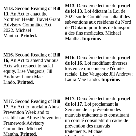
M13.
Deuxième lecture du
projet
M13.
Second Reading of
Bill
de loi 13
, Loi édictant la Loi de
13
, An Act to enact the
2022 sur le Comité consultatif des
Northern Health Travel Grant
subventions aux résidents du Nord
Advisory Committee Act,
de l'Ontario pour frais de transport
2022. Michael
à des fins médicales. Michael
Mantha.
Printed.
Mantha.
Imprimé.
M16.
Second Reading of
Bill
M16.
Deuxième lecture du
projet
16
, An Act to amend various
de loi 16
, Loi modifiant diverses
Acts with respect to racial
lois en ce qui concerne l'équité
equity. Lise Vaugeois; Jill
raciale. Lise Vaugeois; Jill Andrew;
Andrew; Laura Mae
Laura Mae Lindo.
Imprimé.
Lindo.
Printed.
M17.
Deuxième lecture du
projet
M17.
Second Reading of
Bill
de loi 17
, Loi proclamant la
17
, An Act to proclaim Abuse
Semaine de la prévention des
Prevention Week and to
mauvais traitements et constituant
establish an Abuse Prevention
un comité consultatif du cadre de
Framework Advisory
prévention des mauvais
Committee. Michael
traitements. Michael
Mantha.
Printed.