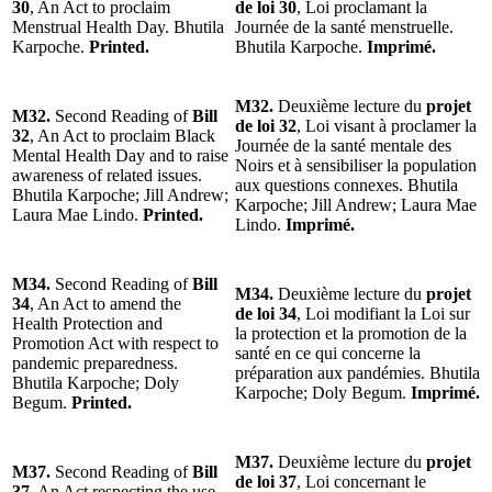
30
, An Act to proclaim
de loi 30
, Loi proclamant la
Menstrual Health Day. Bhutila
Journée de la santé menstruelle.
Karpoche.
Printed.
Bhutila Karpoche.
Imprimé.
M32.
Deuxième lecture du
projet
M32.
Second Reading of
Bill
de loi 32
, Loi visant à proclamer la
32
, An Act to proclaim Black
Journée de la santé mentale des
Mental Health Day and to raise
Noirs et à sensibiliser la population
awareness of related issues.
aux questions connexes. Bhutila
Bhutila Karpoche; Jill Andrew;
Karpoche; Jill Andrew; Laura Mae
Laura Mae Lindo.
Printed.
Lindo.
Imprimé.
M34.
Second Reading of
Bill
M34.
Deuxième lecture du
projet
34
, An Act to amend the
de loi 34
, Loi modifiant la Loi sur
Health Protection and
la protection et la promotion de la
Promotion Act with respect to
santé en ce qui concerne la
pandemic preparedness.
préparation aux pandémies. Bhutila
Bhutila Karpoche; Doly
Karpoche; Doly Begum.
Imprimé.
Begum.
Printed.
M37.
Deuxième lecture du
projet
M37.
Second Reading of
Bill
de loi 37
, Loi concernant le
37
, An Act respecting the use