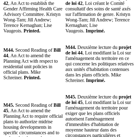
42
, An Act to establish the
de loi 42
, Loi créant le Comité
Gender Affirming Health Care
consultatif des soins de santé axés
Advisory Committee. Kristyn
sur l'affirmation de genre. Kristyn
Wong-Tam; Jill Andrew;
Wong-Tam; Jill Andrew; Terence
Terence Kernaghan; Lise
Kernaghan; Lise
Vaugeois.
Printed.
Vaugeois.
Imprimé.
M44.
Deuxième lecture du
projet
M44.
Second Reading of
Bill
de loi 44
, Loi modifiant la Loi sur
44
, An Act to amend the
l'aménagement du territoire en ce
Planning Act with respect to
qui concerne les politiques relatives
residential unit policies in
aux unités d'habitation contenues
official plans. Mike
dans les plans officiels. Mike
Schreiner.
Printed.
Schreiner.
Imprimé.
M45.
Deuxième lecture du
projet
de loi 45
, Loi modifiant la Loi sur
M45.
Second Reading of
Bill
l'aménagement du territoire pour
45
, An Act to amend the
exiger que les plans officiels
Planning Act to require official
autorisent l'aménagement
plans to authorize midrise
d'immeubles d'habitation de
housing developments in
moyenne hauteur dans des
specific circumstances and to
circonstances particulières et