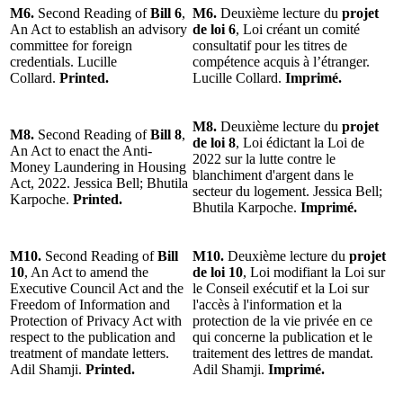
M6.
Second Reading of
Bill 6
,
M6.
Deuxième lecture du
projet
An Act to establish an advisory
de loi 6
, Loi créant un comité
committee for foreign
consultatif pour les titres de
credentials. Lucille
compétence acquis à l’étranger.
Collard.
Printed.
Lucille Collard.
Imprimé.
M8.
Deuxième lecture du
projet
M8.
Second Reading of
Bill 8
,
de loi 8
, Loi édictant la Loi de
An Act to enact the Anti-
2022 sur la lutte contre le
Money Laundering in Housing
blanchiment d'argent dans le
Act, 2022. Jessica Bell; Bhutila
secteur du logement. Jessica Bell;
Karpoche.
Printed.
Bhutila Karpoche.
Imprimé.
M10.
Second Reading of
Bill
M10.
Deuxième lecture du
projet
10
, An Act to amend the
de loi 10
, Loi modifiant la Loi sur
Executive Council Act and the
le Conseil exécutif et la Loi sur
Freedom of Information and
l'accès à l'information et la
Protection of Privacy Act with
protection de la vie privée en ce
respect to the publication and
qui concerne la publication et le
treatment of mandate letters.
traitement des lettres de mandat.
Adil Shamji.
Printed.
Adil Shamji.
Imprimé.