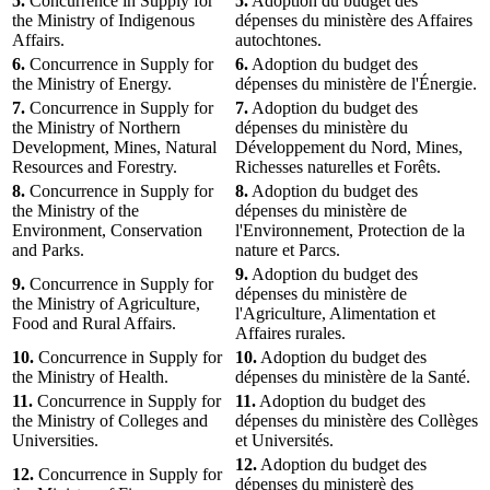
5.
Concurrence in Supply for
5.
Adoption du budget des
the Ministry of Indigenous
dépenses du ministère des Affaires
Affairs.
autochtones.
6.
Concurrence in Supply for
6.
Adoption du budget des
the Ministry of Energy.
dépenses du ministère de l'Énergie.
7.
Concurrence in Supply for
7.
Adoption du budget des
the Ministry of Northern
dépenses du ministère du
Development, Mines, Natural
Développement du Nord, Mines,
Resources and Forestry.
Richesses naturelles et Forêts.
8.
Concurrence in Supply for
8.
Adoption du budget des
the Ministry of the
dépenses du ministère de
Environment, Conservation
l'Environnement, Protection de la
and Parks.
nature et Parcs.
9.
Adoption du budget des
9.
Concurrence in Supply for
dépenses du ministère de
the Ministry of Agriculture,
l'Agriculture, Alimentation et
Food and Rural Affairs.
Affaires rurales.
10.
Concurrence in Supply for
10.
Adoption du budget des
the Ministry of Health.
dépenses du ministère de la Santé.
11.
Concurrence in Supply for
11.
Adoption du budget des
the Ministry of Colleges and
dépenses du ministère des Collèges
Universities.
et Universités.
12.
Adoption du budget des
12.
Concurrence in Supply for
dépenses du ministerè des