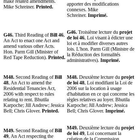
make related amendments.
apporter des modifications
Mike Schreiner.
Printed.
connexes. Mike
Schreiner.
Imprimé.
G46.
Troisième lecture du
projet
G46.
Third Reading of
Bill 46
,
de loi 46
, Loi visant à édicter une
An Act to enact one Act and
loi et à modifier diverses autres
amend various other Acts.
lois. L'hon. Parm Gill (Ministre de
Hon. Parm Gill (Minister of
la Réduction des formalités
Red Tape Reduction).
Printed.
administratives).
Imprimé.
M48.
Second Reading of
Bill
M48.
Deuxième lecture du
projet
48
, An Act to amend the
de loi 48
, Loi modifiant la Loi de
Residential Tenancies Act,
2006 sur la location à usage
2006 with respect to rules
d'habitation en ce qui concerne les
relating to rent. Bhutila
règles relatives au loyer. Bhutila
Karpoche; Jill Andrew; Jessica
Karpoche; Jill Andrew; Jessica
Bell; Chris Glover.
Printed.
Bell; Chris Glover.
Imprimé.
M49.
Deuxième lecture du
projet
M49.
Second Reading of
Bill
de loi 49
, Loi concernant la
49
, An Act respecting the
création de la Commission