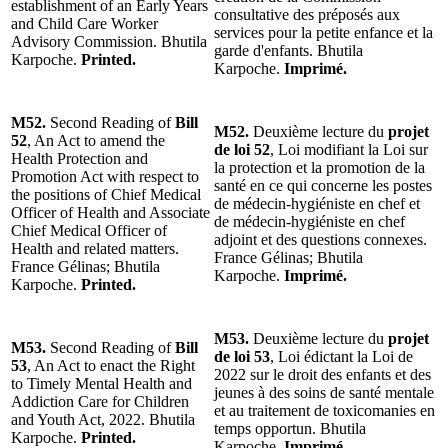
establishment of an Early Years
consultative des préposés aux
and Child Care Worker
services pour la petite enfance et la
Advisory Commission. Bhutila
garde d'enfants. Bhutila
Karpoche.
Printed.
Karpoche.
Imprimé.
M52.
Second Reading of
Bill
M52.
Deuxième lecture du
projet
52
, An Act to amend the
de loi 52
, Loi modifiant la Loi sur
Health Protection and
la protection et la promotion de la
Promotion Act with respect to
santé en ce qui concerne les postes
the positions of Chief Medical
de médecin-hygiéniste en chef et
Officer of Health and Associate
de médecin-hygiéniste en chef
Chief Medical Officer of
adjoint et des questions connexes.
Health and related matters.
France Gélinas; Bhutila
France Gélinas; Bhutila
Karpoche.
Imprimé.
Karpoche.
Printed.
M53.
Deuxième lecture du
projet
M53.
Second Reading of
Bill
de loi 53
, Loi édictant la Loi de
53
, An Act to enact the Right
2022 sur le droit des enfants et des
to Timely Mental Health and
jeunes à des soins de santé mentale
Addiction Care for Children
et au traitement de toxicomanies en
and Youth Act, 2022. Bhutila
temps opportun. Bhutila
Karpoche.
Printed.
Karpoche.
Imprimé.