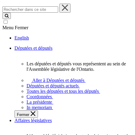
Rechercher
dans
ce
site
Menu
Fermer
English
Députées et députés
Les députées et députés vous représentent au sein de
Les
l'Assemblée législative de l'Ontario.
députées
et
Aller à Députées et députés
députés
Députées et députés actuels
vous
Toutes les députées et tous les députés
représentent
Coordonnées
au
La présidente
sein
In memoriam
de
Fermer
l'Assemblée
Affaires législatives
législative
de
l'Ontario.