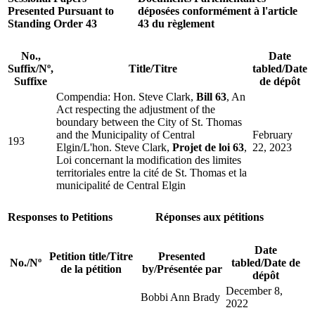
Presented Pursuant to
déposées conformément à l'article
Standing Order 43
43 du règlement
No.,
Date
Suffix
/
Nº,
Title/
Titre
tabled
/
Date
Suffixe
de dépôt
Compendia: Hon. Steve Clark,
Bill 63
, An
Act respecting the adjustment of the
boundary between the City of St. Thomas
and the Municipality of Central
February
193
Elgin/L'hon. Steve Clark,
Projet de loi 63
,
22, 2023
Loi concernant la modification des limites
territoriales entre la cité de St. Thomas et la
municipalité de Central Elgin
Responses to Petitions
Réponses aux pétitions
Date
Petition title
/
Titre
Presented
No.
/
Nº
tabled
/
Date de
de la pétition
by
/
Présentée par
dépôt
December 8,
Bobbi Ann Brady
2022