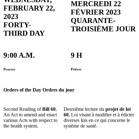
MERCREDI 22
FEBRUARY 22,
FÉVRIER 2023
2023
QUARANTE-
FORTY-
TROISIÈME JOUR
THIRD DAY
9:00 A.M.
9 H
Prayers
Prières
Orders of the Day
Ordres du jour
Second Reading of
Bill 60
,
Deuxième lecture du
projet de loi
An Act to amend and enact
60
, Loi visant à modifier et à édicter
various Acts with respect to
diverses lois en ce qui concerne le
the health system.
système de santé.