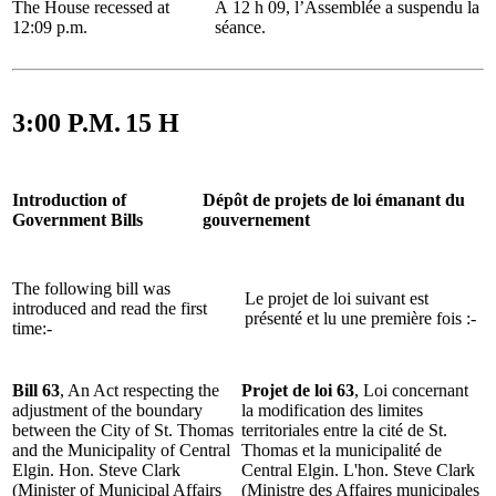
The House recessed at
À 12 h 09, l’Assemblée a suspendu la
12:09 p.m.
séance.
3:00 P.M.
15 H
Introduction of
Dépôt de projets de loi émanant du
Government Bills
gouvernement
The following bill was
Le projet de loi suivant est
introduced and read the first
présenté et lu une première fois :-
time:-
Bill 63
, An Act respecting the
Projet de loi 63
, Loi concernant
adjustment of the boundary
la modification des limites
between the City of St. Thomas
territoriales entre la cité de St.
and the Municipality of Central
Thomas et la municipalité de
Elgin. Hon. Steve Clark
Central Elgin. L'hon. Steve Clark
(Minister of Municipal Affairs
(Ministre des Affaires municipales