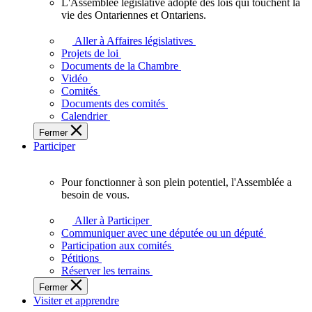
L'Assemblée législative adopte des lois qui touchent la
L'Assemblée
vie des Ontariennes et Ontariens.
législative
adopte
Aller à Affaires législatives
des
Projets de loi
lois
Documents de la Chambre
qui
Vidéo
touchent
Comités
la
Documents des comités
vie
Calendrier
des
Fermer
Ontariennes
Participer
et
Ontariens.
Pour fonctionner à son plein potentiel, l'Assemblée a
Pour
besoin de vous.
fonctionner
à
Aller à Participer
son
Communiquer avec une députée ou un député
plein
Participation aux comités
potentiel,
Pétitions
l'Assemblée
Réserver les terrains
a
Fermer
besoin
Visiter et apprendre
de