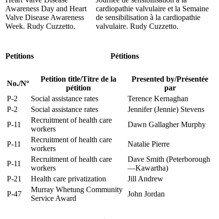
Awareness Day and Heart
cardiopathie valvulaire et la Semaine
Valve Disease Awareness
de sensibilisation à la cardiopathie
Week. Rudy Cuzzetto.
valvulaire. Rudy Cuzzetto.
Petitions
Pétitions
Petition title
/
Titre de la
Presented by
/
Présentée
No.
/
Nº
pétition
par
P-2
Social assistance rates
Terence Kernaghan
P-2
Social assistance rates
Jennifer (Jennie) Stevens
Recruitment of health care
P-11
Dawn Gallagher Murphy
workers
Recruitment of health care
P-11
Natalie Pierre
workers
Recruitment of health care
Dave Smith (Peterborough
P-11
workers
—Kawartha)
P-21
Health care privatization
Jill Andrew
Murray Whetung Community
P-47
John Jordan
Service Award