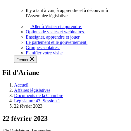
vous.
Il y a tant à voir, à apprendre et à découvrir à
Il
l'Assemblée législative.
y
a
Aller à Visiter et apprendre
tant
Options de visites et webinaires
à
Enseigner, apprendre et jouer
voir,
Le parlement et le gouvernement
à
Groupes scolaires
apprendre
Planifier votre visite
et
Fermer
à
découvrir
Fil d'Ariane
à
l'Assemblée
législative.
Accueil
Affaires législatives
Documents de la Chambre
Législature 43, Session 1
22 février 2023
22 février 2023
43e législature, 1re session