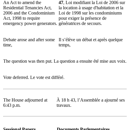
An Act to amend the
47
, Loi modifiant la Loi de 2006 sur
Residential Tenancies Act,
la location à usage d'habitation et la
2006 and the Condominium
Loi de 1998 sur les condominiums
Act, 1998 to require
pour exiger la présence de
emergency power generators.
génératrices de secours.
Debate arose and after some
Il s’élève un débat et après quelque
time,
temps,
The question was then put.
La question a ensuite été mise aux voix.
Vote deferred.
Le vote est différé.
The House adjourned at
À 18 h 43, l’Assemblée a ajourné ses
6:43 p.m.
travaux.
Sessional Papers
Documents Parlementaires