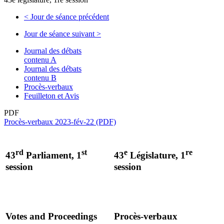
<
Jour de séance précédent
Jour de séance suivant
>
Journal des débats
contenu A
Journal des débats
contenu B
Procès-verbaux
Feuilleton et Avis
PDF
Procès-verbaux 2023-fév-22 (PDF)
rd
st
e
re
43
Parliament, 1
43
Législature, 1
session
session
Votes and Proceedings
Procès-verbaux