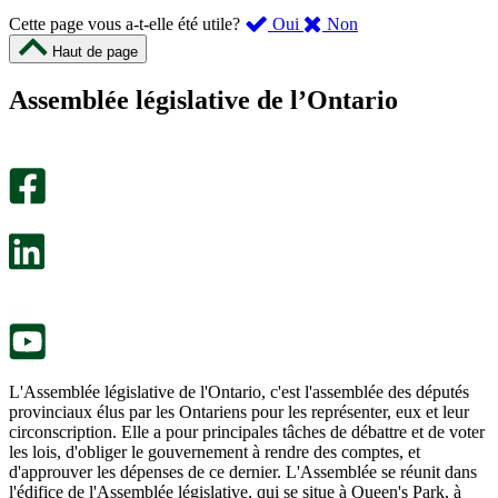
,
,
Cette page vous a-t-elle été utile?
Oui
Non
cette
cette
Haut de page
page
page
m’a
ne
Assemblée législative de l’Ontario
été
m’a
utile.
pas
Un
été
sondage
utile.
facultatif
Un
s’ouvre
sondage
dans
facultatif
un
s’ouvre
nouvel
dans
onglet.
un
nouvel
onglet.
L'Assemblée législative de l'Ontario, c'est l'assemblée des députés
provinciaux élus par les Ontariens pour les représenter, eux et leur
circonscription. Elle a pour principales tâches de débattre et de voter
les lois, d'obliger le gouvernement à rendre des comptes, et
d'approuver les dépenses de ce dernier. L'Assemblée se réunit dans
l'édifice de l'Assemblée législative, qui se situe à Queen's Park, à