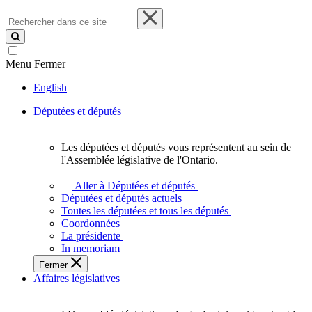
Rechercher
dans
ce
site
Menu
Fermer
English
Députées et députés
Les députées et députés vous représentent au sein de
Les
l'Assemblée législative de l'Ontario.
députées
et
Aller à Députées et députés
députés
Députées et députés actuels
vous
Toutes les députées et tous les députés
représentent
Coordonnées
au
La présidente
sein
In memoriam
de
Fermer
l'Assemblée
Affaires législatives
législative
de
l'Ontario.