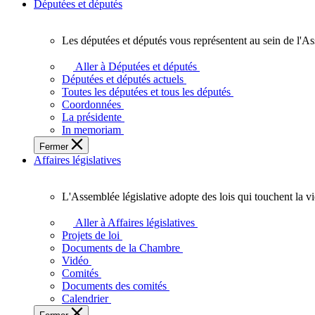
Députées et députés
Les députées et députés vous représentent au sein de l'As
Les
députées
Aller à Députées et députés
et
Députées et députés actuels
députés
Toutes les députées et tous les députés
vous
Coordonnées
représentent
La présidente
au
In memoriam
sein
Fermer
de
Affaires législatives
l'Assemblée
législative
de
L'Assemblée législative adopte des lois qui touchent la v
l'Ontario.
L'Assemblée
législative
Aller à Affaires législatives
adopte
Projets de loi
des
Documents de la Chambre
lois
Vidéo
qui
Comités
touchent
Documents des comités
la
Calendrier
vie