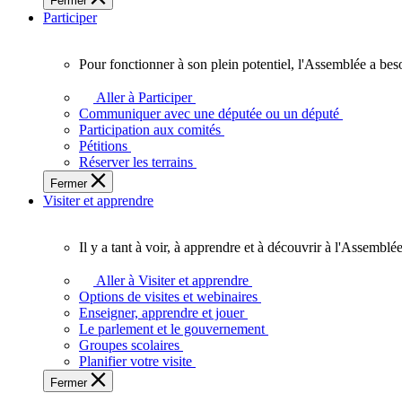
Fermer
des
Participer
Ontariennes
et
Ontariens.
Pour fonctionner à son plein potentiel, l'Assemblée a bes
Pour
fonctionner
Aller à Participer
à
Communiquer avec une députée ou un député
son
Participation aux comités
plein
Pétitions
potentiel,
Réserver les terrains
l'Assemblée
Fermer
a
Visiter et apprendre
besoin
de
vous.
Il y a tant à voir, à apprendre et à découvrir à l'Assemblée
Il
y
Aller à Visiter et apprendre
a
Options de visites et webinaires
tant
Enseigner, apprendre et jouer
à
Le parlement et le gouvernement
voir,
Groupes scolaires
à
Planifier votre visite
apprendre
Fermer
et