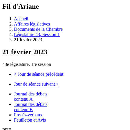
à
Fil d'Ariane
découvrir
à
l'Assemblée
Accueil
législative.
Affaires législatives
Documents de la Chambre
Législature 43, Session 1
21 février 2023
21 février 2023
43e législature, 1re session
<
Jour de séance précédent
Jour de séance suivant
>
Journal des débats
contenu A
Journal des débats
contenu B
Procès-verbaux
Feuilleton et Avis
PDF