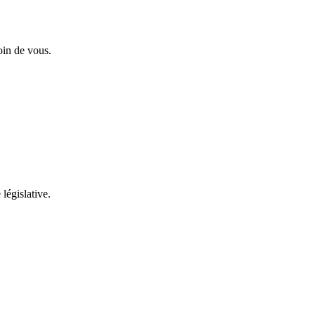
oin de vous.
 législative.