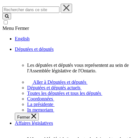
Rechercher
dans
ce
site
Menu
Fermer
English
Députées et députés
Les députées et députés vous représentent au sein de
Les
l'Assemblée législative de l'Ontario.
députées
et
Aller à Députées et députés
députés
Députées et députés actuels
vous
Toutes les députées et tous les députés
représentent
Coordonnées
au
La présidente
sein
In memoriam
de
Fermer
l'Assemblée
Affaires législatives
législative
de
l'Ontario.