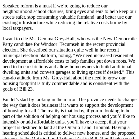
Speaker, reform is a must if we’re going to reduce our
neighbourhood school closures, bring eyes and ears to help keep our
streets safer, stop consuming valuable farmland, and better use our
existing infrastructure while reducing the relative costs borne by
local taxpayers.
I want to cite Ms. Gemma Grey-Hall, who was the New Democratic
Party candidate for Windsor–Tecumseh in the recent provincial
election. She described our situation quite well in her recent
municipal election platform, noting, “We need increased residential
development at affordable costs to help families put down roots. We
need to free restrictions and allow homeowners to build additional
dwelling units and convert garages to living spaces if desired.” This
can-do attitude from Ms. Grey-Hall about the need to grow our
housing footprint is truly commendable and is consistent with the
goals of Bill 23.
But let’s start by looking in the mirror. The province needs to change
the way that it does business if it wants to support the development
of housing for all. The reality is that today, if you’re looking to be
part of the solution of helping our housing process and you’d like to
intensify or add affordable units, you’ll have to accept that your
project is destined to land at the Ontario Land Tribunal. Having a
hearing scheduled is critical to deliver new homes, and the proposed
changes to the Ontario Land Tribunal Act in Bill 23 will help speed