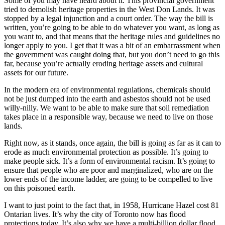
Some of you may have heard about it. This provincial government
tried to demolish heritage properties in the West Don Lands. It was
stopped by a legal injunction and a court order. The way the bill is
written, you’re going to be able to do whatever you want, as long as
you want to, and that means that the heritage rules and guidelines no
longer apply to you. I get that it was a bit of an embarrassment when
the government was caught doing that, but you don’t need to go this
far, because you’re actually eroding heritage assets and cultural
assets for our future.
In the modern era of environmental regulations, chemicals should
not be just dumped into the earth and asbestos should not be used
willy-nilly. We want to be able to make sure that soil remediation
takes place in a responsible way, because we need to live on those
lands.
Right now, as it stands, once again, the bill is going as far as it can to
erode as much environmental protection as possible. It’s going to
make people sick. It’s a form of environmental racism. It’s going to
ensure that people who are poor and marginalized, who are on the
lower ends of the income ladder, are going to be compelled to live
on this poisoned earth.
I want to just point to the fact that, in 1958, Hurricane Hazel cost 81
Ontarian lives. It’s why the city of Toronto now has flood
protections today. It’s also why we have a multi-billion dollar flood