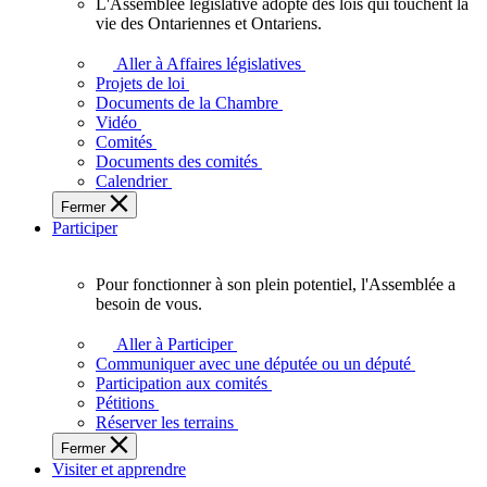
L'Assemblée législative adopte des lois qui touchent la
L'Assemblée
vie des Ontariennes et Ontariens.
législative
adopte
Aller à Affaires législatives
des
Projets de loi
lois
Documents de la Chambre
qui
Vidéo
touchent
Comités
la
Documents des comités
vie
Calendrier
des
Fermer
Ontariennes
Participer
et
Ontariens.
Pour fonctionner à son plein potentiel, l'Assemblée a
Pour
besoin de vous.
fonctionner
à
Aller à Participer
son
Communiquer avec une députée ou un député
plein
Participation aux comités
potentiel,
Pétitions
l'Assemblée
Réserver les terrains
a
Fermer
besoin
Visiter et apprendre
de