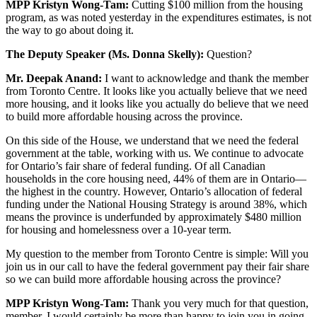
MPP Kristyn Wong-Tam:
Cutting $100 million from the housing
program, as was noted yesterday in the expenditures estimates, is not
the way to go about doing it.
The Deputy Speaker (Ms. Donna Skelly):
Question?
Mr. Deepak Anand:
I want to acknowledge and thank the member
from Toronto Centre. It looks like you actually believe that we need
more housing, and it looks like you actually do believe that we need
to build more affordable housing across the province.
On this side of the House, we understand that we need the federal
government at the table, working with us. We continue to advocate
for Ontario’s fair share of federal funding. Of all Canadian
households in the core housing need, 44% of them are in Ontario—
the highest in the country. However, Ontario’s allocation of federal
funding under the National Housing Strategy is around 38%, which
means the province is underfunded by approximately $480 million
for housing and homelessness over a 10-year term.
My question to the member from Toronto Centre is simple: Will you
join us in our call to have the federal government pay their fair share
so we can build more affordable housing across the province?
MPP Kristyn Wong-Tam:
Thank you very much for that question,
member. I would certainly be more than happy to join you in going