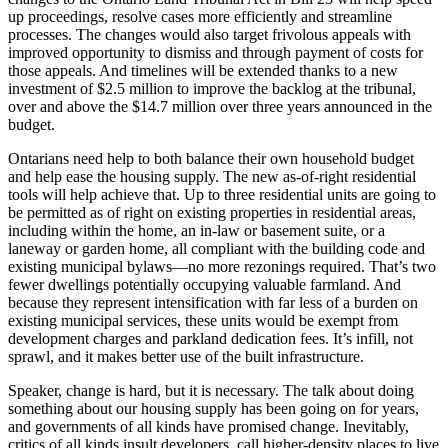
up proceedings, resolve cases more efficiently and streamline
processes. The changes would also target frivolous appeals with
improved opportunity to dismiss and through payment of costs for
those appeals. And timelines will be extended thanks to a new
investment of $2.5 million to improve the backlog at the tribunal,
over and above the $14.7 million over three years announced in the
budget.
Ontarians need help to both balance their own household budget
and help ease the housing supply. The new as-of-right residential
tools will help achieve that. Up to three residential units are going to
be permitted as of right on existing properties in residential areas,
including within the home, an in-law or basement suite, or a
laneway or garden home, all compliant with the building code and
existing municipal bylaws—no more rezonings required. That’s two
fewer dwellings potentially occupying valuable farmland. And
because they represent intensification with far less of a burden on
existing municipal services, these units would be exempt from
development charges and parkland dedication fees. It’s infill, not
sprawl, and it makes better use of the built infrastructure.
Speaker, change is hard, but it is necessary. The talk about doing
something about our housing supply has been going on for years,
and governments of all kinds have promised change. Inevitably,
critics of all kinds insult developers, call higher-density places to live