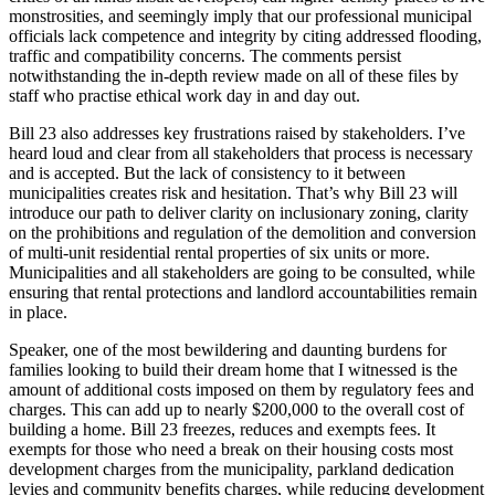
monstrosities, and seemingly imply that our professional municipal
officials lack competence and integrity by citing addressed flooding,
traffic and compatibility concerns. The comments persist
notwithstanding the in-depth review made on all of these files by
staff who practise ethical work day in and day out.
Bill 23 also addresses key frustrations raised by stakeholders. I’ve
heard loud and clear from all stakeholders that process is necessary
and is accepted. But the lack of consistency to it between
municipalities creates risk and hesitation. That’s why Bill 23 will
introduce our path to deliver clarity on inclusionary zoning, clarity
on the prohibitions and regulation of the demolition and conversion
of multi-unit residential rental properties of six units or more.
Municipalities and all stakeholders are going to be consulted, while
ensuring that rental protections and landlord accountabilities remain
in place.
Speaker, one of the most bewildering and daunting burdens for
families looking to build their dream home that I witnessed is the
amount of additional costs imposed on them by regulatory fees and
charges. This can add up to nearly $200,000 to the overall cost of
building a home. Bill 23 freezes, reduces and exempts fees. It
exempts for those who need a break on their housing costs most
development charges from the municipality, parkland dedication
levies and community benefits charges, while reducing development