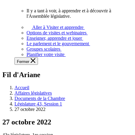
vous.
Il y a tant à voir, à apprendre et à découvrir à
Il
l'Assemblée législative.
y
a
Aller à Visiter et apprendre
tant
Options de visites et webinaires
à
Enseigner, apprendre et jouer
voir,
Le parlement et le gouvernement
à
Groupes scolaires
apprendre
Planifier votre visite
et
Fermer
à
découvrir
Fil d'Ariane
à
l'Assemblée
législative.
Accueil
Affaires législatives
Documents de la Chambre
Législature 43, Session 1
27 octobre 2022
27 octobre 2022
43e législature, 1re session