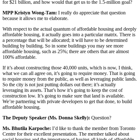
for $21 billion, and how would that get us to the 1.5-million goal?
MPP Kristyn Wong-Tam:
I really do appreciate that question
because it allows me to elaborate.
With respect to the actual quantum of affordable housing and deeply
affordable housing, it actually goes into a particular matrix. There is
a percentage that will be allocated; it will have to be determined
building by building. So in some buildings you may see more
affordable housing, such as 25%; there are others that are almost
100% affordable.
If it’s about constructing those 40,000 units, which is now, I think,
what we can all agree on, it’s going to require money. That is going
to require money from the public, as well as leveraging public lands.
So the city is not just putting dollars out there; it’s actually
leveraging its assets. That’s how it’s going to keep the cost of
construction low. It’s going to make sure that land is available.
We’re partnering with private developers to get that done, to build
affordable housing.
The Deputy Speaker (Ms. Donna Skelly):
Question?
Ms. Bhutila Karpoche:
I’d like to thank the member from Toronto
Centre for their excellent presentation. The member talked about
social housing and the importance of having all kinds of affordable