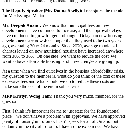
but instead you’re choosing to make things worse.
The Deputy Speaker (Ms. Donna Skelly):
I recognize the member
for Mississauga–Malton.
Mr. Deepak Anand:
We know that municipal fees on new
developments have continued to increase, and the approval delays
have continued to grow longer and longer. Delays on new housing
developments are now 40% longer than they used to be two years
ago, averaging 20 to 24 months. Since 2020, average municipal
charges levied on new municipal housing have increased anywhere
from 30% to 36%. On one side, we want to reduce the cost, we
want to have affordable housing, and these charges are going up.
At a time when we find ourselves in the housing affordability crisis,
my question to the member is, what do you think of the cost of these
excessive fees and what should we do to reduce these costs and
make sure the cost of the end result is less?
MPP Kristyn Wong-Tam:
Thank you very much, member, for the
question.
First, I think it’s important for me to just state for the foundational
piece—we don’t have a problem with approvals. We have approved
plenty of housing in Toronto. I can’t speak for all of Ontario, but
certainly in the city of Toronto, I have some experience. We have