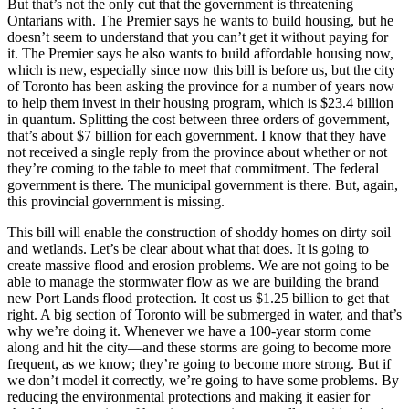
But that’s not the only cut that the government is threatening
Ontarians with. The Premier says he wants to build housing, but he
doesn’t seem to understand that you can’t get it without paying for
it. The Premier says he also wants to build affordable housing now,
which is new, especially since now this bill is before us, but the city
of Toronto has been asking the province for a number of years now
to help them invest in their housing program, which is $23.4 billion
in quantum. Splitting the cost between three orders of government,
that’s about $7 billion for each government. I know that they have
not received a single reply from the province about whether or not
they’re coming to the table to meet that commitment. The federal
government is there. The municipal government is there. But, again,
this provincial government is missing.
This bill will enable the construction of shoddy homes on dirty soil
and wetlands. Let’s be clear about what that does. It is going to
create massive flood and erosion problems. We are not going to be
able to manage the stormwater flow as we are building the brand
new Port Lands flood protection. It cost us $1.25 billion to get that
right. A big section of Toronto will be submerged in water, and that’s
why we’re doing it. Whenever we have a 100-year storm come
along and hit the city—and these storms are going to become more
frequent, as we know; they’re going to become more strong. But if
we don’t model it correctly, we’re going to have some problems. By
reducing the environmental protections and making it easier for