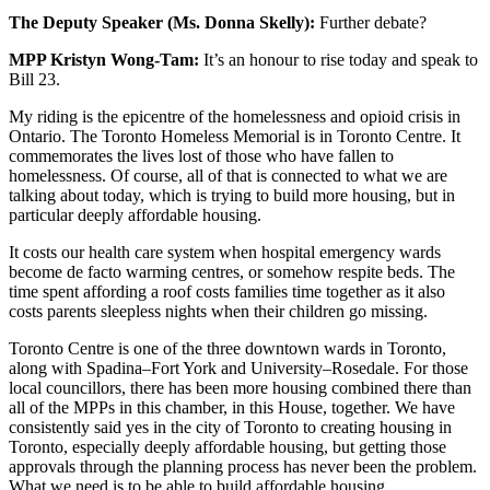
The Deputy Speaker (Ms. Donna Skelly):
Further debate?
MPP Kristyn Wong-Tam:
It’s an honour to rise today and speak to
Bill 23.
My riding is the epicentre of the homelessness and opioid crisis in
Ontario. The Toronto Homeless Memorial is in Toronto Centre. It
commemorates the lives lost of those who have fallen to
homelessness. Of course, all of that is connected to what we are
talking about today, which is trying to build more housing, but in
particular deeply affordable housing.
It costs our health care system when hospital emergency wards
become de facto warming centres, or somehow respite beds. The
time spent affording a roof costs families time together as it also
costs parents sleepless nights when their children go missing.
Toronto Centre is one of the three downtown wards in Toronto,
along with Spadina–Fort York and University–Rosedale. For those
local councillors, there has been more housing combined there than
all of the MPPs in this chamber, in this House, together. We have
consistently said yes in the city of Toronto to creating housing in
Toronto, especially deeply affordable housing, but getting those
approvals through the planning process has never been the problem.
What we need is to be able to build affordable housing.