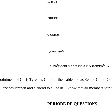
10 H 15
PRIÈRES
Ô Canada
Hymne royale
Le Président s’adresse à l’Assemblée :-
pointment of Chris Tyrell as Clerk-at-the-Table and as Senior Clerk, C
rvices Branch and a friend to all of us. I know that all members join 
PÉRIODE DE QUESTIONS