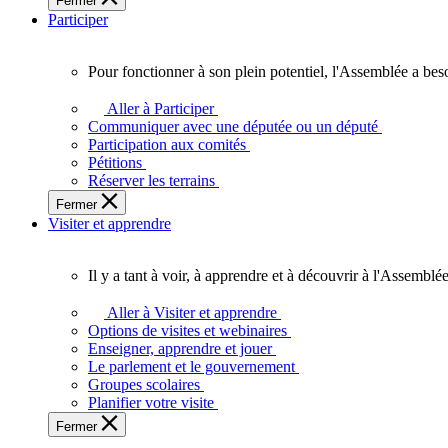
Fermer
des
Participer
Ontariennes
et
Ontariens.
Pour fonctionner à son plein potentiel, l'Assemblée a bes
Pour
fonctionner
Aller à Participer
à
Communiquer avec une députée ou un député
son
Participation aux comités
plein
Pétitions
potentiel,
Réserver les terrains
l'Assemblée
Fermer
a
Visiter et apprendre
besoin
de
vous.
Il y a tant à voir, à apprendre et à découvrir à l'Assemblée
Il
y
Aller à Visiter et apprendre
a
Options de visites et webinaires
tant
Enseigner, apprendre et jouer
à
Le parlement et le gouvernement
voir,
Groupes scolaires
à
Planifier votre visite
apprendre
Fermer
et