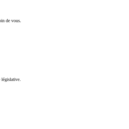
oin de vous.
 législative.