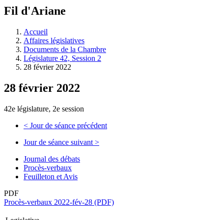
à
Fil d'Ariane
découvrir
à
l'Assemblée
Accueil
législative.
Affaires législatives
Documents de la Chambre
Législature 42, Session 2
28 février 2022
28 février 2022
42e législature, 2e session
<
Jour de séance précédent
Jour de séance suivant
>
Journal des débats
Procès-verbaux
Feuilleton et Avis
PDF
Procès-verbaux 2022-fév-28 (PDF)