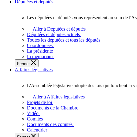
Députées et députés
Les députées et députés vous représentent au sein de l'As
Les
députées
Aller à Députées et députés
et
Députées et députés actuels
députés
Toutes les députées et tous les députés
vous
Coordonnées
représentent
La présidente
au
In memoriam
sein
Fermer
de
Affaires législatives
l'Assemblée
législative
de
L'Assemblée législative adopte des lois qui touchent la v
l'Ontario.
L'Assemblée
législative
Aller à Affaires législatives
adopte
Projets de loi
des
Documents de la Chambre
lois
Vidéo
qui
Comités
touchent
Documents des comités
la
Calendrier
vie