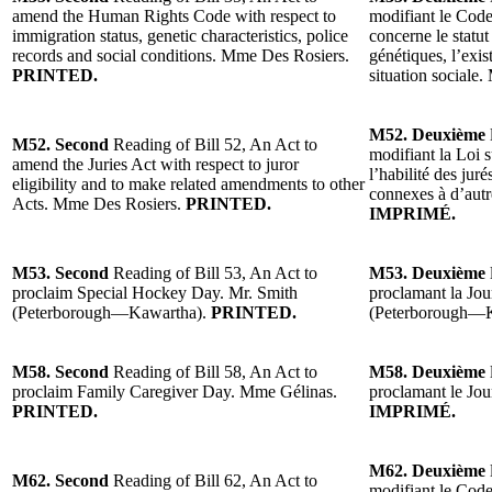
amend the Human Rights Code with respect to
modifiant le Code
immigration status, genetic characteristics, police
concerne le statut
records and social conditions. Mme Des Rosiers.
génétiques, l’exis
PRINTED.
situation sociale
M52. Deuxième
M52. Second
Reading of Bill 52, An Act to
modifiant la Loi s
amend the Juries Act with respect to juror
l’habilité des jur
eligibility and to make related amendments to other
connexes à d’autr
Acts. Mme Des Rosiers.
PRINTED.
IMPRIMÉ.
M53. Second
Reading of Bill 53, An Act to
M53. Deuxième
proclaim Special Hockey Day. Mr. Smith
proclamant la Jo
(Peterborough—Kawartha).
PRINTED.
(Peterborough—
M58. Second
Reading of Bill 58, An Act to
M58. Deuxième
proclaim Family Caregiver Day. Mme Gélinas.
proclamant le Jou
PRINTED.
IMPRIMÉ.
M62. Deuxième
M62. Second
Reading of Bill 62, An Act to
modifiant le Code