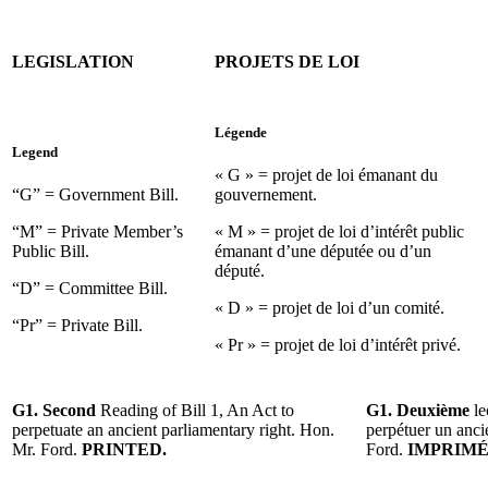
LEGISLATION
PROJETS DE LOI
Légende
Legend
« G » = projet de loi émanant du
“G” = Government Bill.
gouvernement.
“M” = Private Member’s
« M » = projet de loi d’intérêt public
Public Bill.
émanant d’une députée ou d’un
député.
“D” = Committee Bill.
« D » = projet de loi d’un comité.
“Pr” = Private Bill.
« Pr » = projet de loi d’intérêt privé.
G1. Second
Reading of Bill 1, An Act to
G1. Deuxième
le
perpetuate an ancient parliamentary right. Hon.
perpétuer un anci
Mr. Ford.
PRINTED.
Ford.
IMPRIMÉ