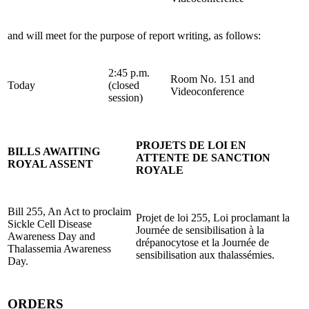
and will meet for the purpose of report writing, as follows:
2:45 p.m.
Room No. 151 and
Today
(closed
Videoconference
session)
PROJETS DE LOI EN
BILLS AWAITING
ATTENTE DE SANCTION
ROYAL ASSENT
ROYALE
Bill 255, An Act to proclaim
Projet de loi 255, Loi proclamant la
Sickle Cell Disease
Journée de sensibilisation à la
Awareness Day and
drépanocytose et la Journée de
Thalassemia Awareness
sensibilisation aux thalassémies.
Day.
ORDERS