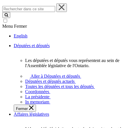
Rechercher
dans
ce
site
Menu
Fermer
English
Députées et députés
Les députées et députés vous représentent au sein de
Les
l'Assemblée législative de l'Ontario.
députées
et
Aller à Députées et députés
députés
Députées et députés actuels
vous
Toutes les députées et tous les députés
représentent
Coordonnées
au
La présidente
sein
In memoriam
de
Fermer
l'Assemblée
Affaires législatives
législative
de
l'Ontario.