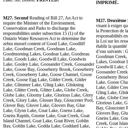
IMPRIMÉ.
M27. Second
Reading of Bill 27, An Act to
M27. Deuxième
require the Minister of the Environment,
visant à exiger q
Conservation and Parks to discharge the
la Protection de l
responsibilities under subsection 15 (1) of the
responsabilités e
Ontario Water Resources Act to determine the
la Loi sur les res
zebra mussel content of Good Lake, Goodliff
établir la quantit
Lake, Goodman Creek, Goodman Lake,
d’eau suivants : 
Goodmorning Lakes, Goodoar Lake, Goodreau
Goodman Creek,
Lake, Goods Lake, Goodwill Lake, Goodwin
Lakes, Goodoar 
Lake, Gooley Lake, Goosander Creek, Goosander
Goodwill Lake, 
Lake, Goose Bay, Gooseberry Brook, Gooseberry
Goosander Creek
Creek, Gooseberry Lake, Goose Channel, Goose
Gooseberry Broo
Creek, Goose Egg Lake, Gilder Creek, Gilder
Lake, Goose Cha
Lake, Glimmer Lake, Gling Lake, Gliskning
Lake, Gilder Cre
Lake, Glitter Creek, Glitter Lake, Globe Creek,
Gling Lake, Glisk
Globe Lake, Gloomy Lake, Glorious Lake, Glory
Lake, Globe Cre
Creek, Glory Lake, Glosser Bay, Gloucester Pool,
Glorious Lake, G
Glover Bay, Glover Lake, Glovers Bay, Glue
Bay, Gloucester 
Lake, Glynn Lake, Gnat Lake, Gneiss Lake,
Glovers Bay, Glu
Gneiss Rapids, Gnome Lake, Goat Creek, Goat
Gneiss Lake, Gne
Island Channel, Goat Lake, Goat River, Goblin
Creek, Goat Isla
Bay, Goblin Lake, Godda Lake, Goddard Lake,