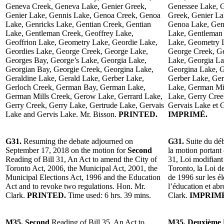
Geneva Creek, Geneva Lake, Genier Greek,
Genessee Lake, 
Genier Lake, Gennis Lake, Genoa Creek, Genoa
Greek, Genier La
Lake, Genricks Lake, Gentian Creek, Gentian
Genoa Lake, Genr
Lake, Gentleman Creek, Geoffrey Lake,
Lake, Gentleman 
Geoffrion Lake, Geometry Lake, Geordie Lake,
Lake, Geometry L
Geordies Lake, George Creek, George Lake,
George Creek, Ge
Georges Bay, George’s Lake, Georgia Lake,
Lake, Georgia La
Georgian Bay, Georgie Creek, Georgina Lake,
Georgina Lake, G
Geraldine Lake, Gerald Lake, Gerber Lake,
Gerber Lake, Ge
Gerloch Creek, German Bay, German Lake,
Lake, German Mil
German Mills Creek, Gerow Lake, Gerrard Lake,
Lake, Gerry Cree
Gerry Creek, Gerry Lake, Gertrude Lake, Gervais
Gervais Lake et 
Lake and Gervis Lake. Mr. Bisson.
PRINTED.
IMPRIMÉ.
G31.
Resuming the debate adjourned on
G31.
Suite du dé
September 17, 2018 on the motion for
Second
la motion portant
Reading of Bill 31, An Act to amend the City of
31, Loi modifiant 
Toronto Act, 2006, the Municipal Act, 2001, the
Toronto, la Loi de
Municipal Elections Act, 1996 and the Education
de 1996 sur les él
Act and to revoke two regulations. Hon. Mr.
l’éducation et ab
Clark.
PRINTED.
Time used: 6 hrs. 39 mins.
Clark.
IMPRIM
M35. Second
Reading of Bill 35, An Act to
M35. Deuxième