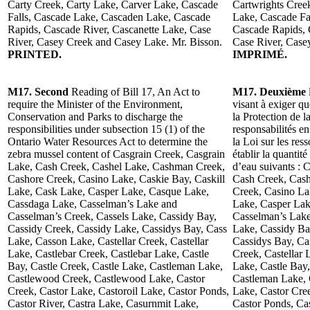
Carty Creek, Carty Lake, Carver Lake, Cascade
Cartwrights Cree
Falls, Cascade Lake, Cascaden Lake, Cascade
Lake, Cascade Fa
Rapids, Cascade River, Cascanette Lake, Case
Cascade Rapids, 
River, Casey Creek and Casey Lake. Mr. Bisson.
Case River, Case
PRINTED.
IMPRIMÉ.
M17. Second
Reading of Bill 17, An Act to
M17. Deuxième
require the Minister of the Environment,
visant à exiger q
Conservation and Parks to discharge the
la Protection de l
responsibilities under subsection 15 (1) of the
responsabilités e
Ontario Water Resources Act to determine the
la Loi sur les res
zebra mussel content of Casgrain Creek, Casgrain
établir la quantit
Lake, Cash Creek, Cashel Lake, Cashman Creek,
d’eau suivants : 
Cashore Creek, Casino Lake, Caskie Bay, Caskill
Cash Creek, Cas
Lake, Cask Lake, Casper Lake, Casque Lake,
Creek, Casino La
Cassdaga Lake, Casselman’s Lake and
Lake, Casper Lak
Casselman’s Creek, Cassels Lake, Cassidy Bay,
Casselman’s Lake
Cassidy Creek, Cassidy Lake, Cassidys Bay, Cass
Lake, Cassidy Ba
Lake, Casson Lake, Castellar Creek, Castellar
Cassidys Bay, Ca
Lake, Castlebar Creek, Castlebar Lake, Castle
Creek, Castellar 
Bay, Castle Creek, Castle Lake, Castleman Lake,
Lake, Castle Bay,
Castlewood Creek, Castlewood Lake, Castor
Castleman Lake,
Creek, Castor Lake, Castoroil Lake, Castor Ponds,
Lake, Castor Cree
Castor River, Castra Lake, Casurnmit Lake,
Castor Ponds, Cas