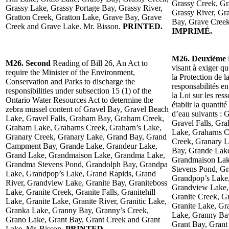
Grassy Creek, Gr
Grassy Lake, Grassy Portage Bay, Grassy River,
Grassy River, Gr
Gratton Creek, Gratton Lake, Grave Bay, Grave
Bay, Grave Creek
Creek and Grave Lake. Mr. Bisson.
PRINTED.
IMPRIMÉ.
M26. Deuxième
M26. Second
Reading of Bill 26, An Act to
visant à exiger q
require the Minister of the Environment,
la Protection de l
Conservation and Parks to discharge the
responsabilités e
responsibilities under subsection 15 (1) of the
la Loi sur les res
Ontario Water Resources Act to determine the
établir la quantit
zebra mussel content of Gravel Bay, Gravel Beach
d’eau suivants : 
Lake, Gravel Falls, Graham Bay, Graham Creek,
Gravel Falls, G
Graham Lake, Graharns Creek, Graharn’s Lake,
Lake, Graharns C
Granary Creek, Granary Lake, Grand Bay, Grand
Creek, Granary 
Campment Bay, Grande Lake, Grandeur Lake,
Bay, Grande Lake
Grand Lake, Grandmaison Lake, Grandma Lake,
Grandmaison Lak
Grandma Stevens Pond, Grandolph Bay, Grandpa
Stevens Pond, Gr
Lake, Grandpop’s Lake, Grand Rapids, Grand
Grandpop’s Lake,
River, Grandview Lake, Granite Bay, Graniteboss
Grandview Lake, 
Lake, Granite Creek, Granite Falls, Granitehill
Granite Creek, Gr
Lake, Granite Lake, Granite River, Granitic Lake,
Granite Lake, Gra
Granka Lake, Granny Bay, Granny’s Creek,
Lake, Granny Bay
Grano Lake, Grant Bay, Grant Creek and Grant
Grant Bay, Grant
Lake. Mr. Bisson.
PRINTED.