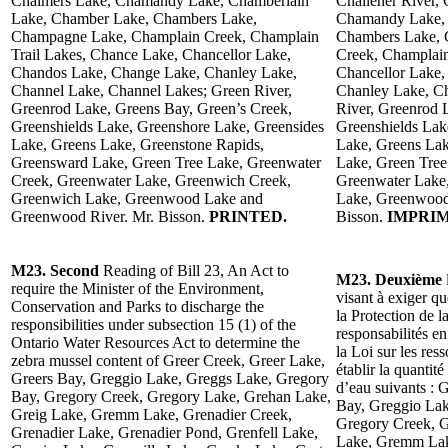
Chalmers Lake, Chamandy Lake, Chamberlain
Challener River, 
Lake, Chamber Lake, Chambers Lake,
Chamandy Lake, 
Champagne Lake, Champlain Creek, Champlain
Chambers Lake, 
Trail Lakes, Chance Lake, Chancellor Lake,
Creek, Champlain
Chandos Lake, Change Lake, Chanley Lake,
Chancellor Lake
Channel Lake, Channel Lakes; Green River,
Chanley Lake, Ch
Greenrod Lake, Greens Bay, Green’s Creek,
River, Greenrod 
Greenshields Lake, Greenshore Lake, Greensides
Greenshields Lak
Lake, Greens Lake, Greenstone Rapids,
Lake, Greens Lak
Greensward Lake, Green Tree Lake, Greenwater
Lake, Green Tree
Creek, Greenwater Lake, Greenwich Creek,
Greenwater Lake
Greenwich Lake, Greenwood Lake and
Lake, Greenwood
Greenwood River. Mr. Bisson.
PRINTED.
Bisson.
IMPRIM
M23. Second
Reading of Bill 23, An Act to
M23. Deuxième
require the Minister of the Environment,
visant à exiger q
Conservation and Parks to discharge the
la Protection de l
responsibilities under subsection 15 (1) of the
responsabilités e
Ontario Water Resources Act to determine the
la Loi sur les res
zebra mussel content of Greer Creek, Greer Lake,
établir la quantit
Greers Bay, Greggio Lake, Greggs Lake, Gregory
d’eau suivants : 
Bay, Gregory Creek, Gregory Lake, Grehan Lake,
Bay, Greggio Lak
Greig Lake, Gremm Lake, Grenadier Creek,
Gregory Creek, G
Grenadier Lake, Grenadier Pond, Grenfell Lake,
Lake, Gremm Lake