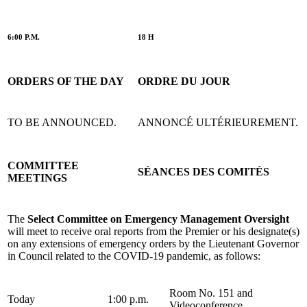
6:00 P.M.
18 H
ORDERS OF THE DAY
ORDRE DU JOUR
TO BE ANNOUNCED.
ANNONCÉ ULTÉRIEUREMENT.
COMMITTEE
SÉANCES DES COMITÉS
MEETINGS
The
Select Committee on Emergency Management Oversight
will meet to receive oral reports from the Premier or his designate(s)
on any extensions of emergency orders by the Lieutenant Governor
in Council related to the COVID-19 pandemic, as follows:
Room No. 151 and
Today
1:00 p.m.
Videoconference