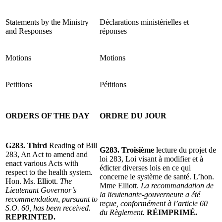
Statements by the Ministry
Déclarations ministérielles et
and Responses
réponses
Motions
Motions
Petitions
Pétitions
ORDERS OF THE DAY
ORDRE DU JOUR
G283. Third
Reading of Bill
G283. Troisième
lecture du projet de
283, An Act to amend and
loi 283, Loi visant à modifier et à
enact various Acts with
édicter diverses lois en ce qui
respect to the health system.
concerne le système de santé. L’hon.
Hon. Ms. Elliott.
The
Mme Elliott.
La recommandation de
Lieutenant Governor’s
la lieutenante-gouverneure a été
recommendation, pursuant to
reçue, conformément à l’article 60
S.O. 60, has been received.
du Règlement.
RÉIMPRIMÉ.
REPRINTED.