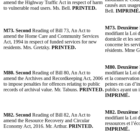
amend the Highway Traffic Act in respect of harm
causés aux usager
to vulnerable road users. Ms. Bell.
PRINTED.
Bell.
IMPRIMÉ
M73. Deuxième
M73. Second
Reading of Bill 73, An Act to
modifiant la Loi d
amend the Home Care and Community Services
domicile et les s
Act, 1994 in respect of funded services for new
concerne les serv
residents. Mrs. Gretzky.
PRINTED.
résidents. Mme G
M80. Deuxième
M80. Second
Reading of Bill 80, An Act to
modifiant la Loi 
amend the Archives and Recordkeeping Act, 2006
et la conservatio
to impose penalties for offences relating to public
peines en cas d’i
records of archival value. Mr. Tabuns.
PRINTED.
publics ayant un i
IMPRIMÉ.
M82. Deuxième
M82. Second
Reading of Bill 82, An Act to
modifiant la Loi 
amend the Resource Recovery and Circular
ressources et l’éc
Economy Act, 2016. Mr. Arthur.
PRINTED.
IMPRIMÉ.