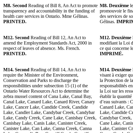
M8. Second
Reading of Bill 8, An Act to promote
M8. Deuxième
le
transparency and accountability in the funding of
promouvoir le fin
health care services in Ontario. Mme Gélinas.
des services de s
PRINTED.
Gélinas.
IMPRI
M12. Second
Reading of Bill 12, An Act to
M12. Deuxième
amend the Employment Standards Act, 2000 in
modifiant la Loi 
respect of leaves of absence. Ms. French.
ce qui concerne 
PRINTED.
IMPRIMÉ.
M14. Second
Reading of Bill 14, An Act to
M14. Deuxième
require the Minister of the Environment,
visant à exiger q
Conservation and Parks to discharge the
la Protection de l
responsibilities under subsection 15 (1) of the
responsabilités e
Ontario Water Resources Act to determine the
la Loi sur les res
zebra mussel content of Cana Lake, Canal Bay,
établir la quantit
Canal Lake, Canard Lake, Canard River, Canary
d’eau suivants :
Lake, Cancer Lake, Candide Creek, Candide
Canard Lake, Can
Lake, Candler Lake, Candybar Creek, Candybar
Lake, Candide Cr
Lake, Candy Creek, Cane Lake, Canisbay Creek,
Candybar Creek,
Canisbay Lake, Canis Lake, Canister Creek,
Cane Lake, Canis
Canister Lake, Can Lake, Canna Creek, Canna
Lake, Canister C