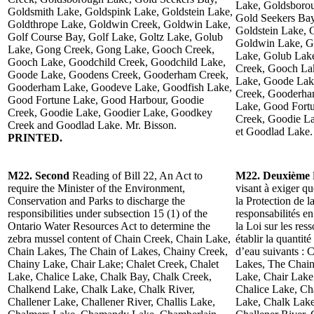
Lake, Goldsboro
Goldsmith Lake, Goldspink Lake, Goldstein Lake,
Gold Seekers Bay
Goldthrope Lake, Goldwin Creek, Goldwin Lake,
Goldstein Lake, 
Golf Course Bay, Golf Lake, Goltz Lake, Golub
Goldwin Lake, Go
Lake, Gong Creek, Gong Lake, Gooch Creek,
Lake, Golub Lak
Gooch Lake, Goodchild Creek, Goodchild Lake,
Creek, Gooch La
Goode Lake, Goodens Creek, Gooderham Creek,
Lake, Goode Lak
Gooderham Lake, Goodeve Lake, Goodfish Lake,
Creek, Gooderha
Good Fortune Lake, Good Harbour, Goodie
Lake, Good Fort
Creek, Goodie Lake, Goodier Lake, Goodkey
Creek, Goodie L
Creek and Goodlad Lake. Mr. Bisson.
et Goodlad Lake.
PRINTED.
M22. Second
Reading of Bill 22, An Act to
M22. Deuxième
require the Minister of the Environment,
visant à exiger q
Conservation and Parks to discharge the
la Protection de l
responsibilities under subsection 15 (1) of the
responsabilités e
Ontario Water Resources Act to determine the
la Loi sur les res
zebra mussel content of Chain Creek, Chain Lake,
établir la quantit
Chain Lakes, The Chain of Lakes, Chainy Creek,
d’eau suivants :
Chainy Lake, Chair Lake; Chalet Creek, Chalet
Lakes, The Chain
Lake, Chalice Lake, Chalk Bay, Chalk Creek,
Lake, Chair Lake
Chalkend Lake, Chalk Lake, Chalk River,
Chalice Lake, Ch
Challener Lake, Challener River, Challis Lake,
Lake, Chalk Lake