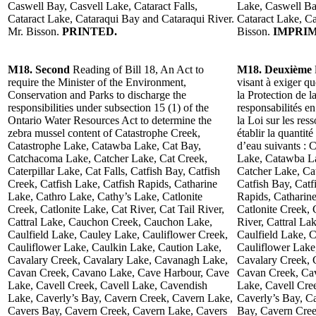
Caswell Bay, Casvell Lake, Cataract Falls,
Lake, Caswell Bay
Cataract Lake, Cataraqui Bay and Cataraqui River.
Cataract Lake, Ca
Mr. Bisson.
PRINTED.
Bisson.
IMPRIM
M18. Second
Reading of Bill 18, An Act to
M18. Deuxième
require the Minister of the Environment,
visant à exiger q
Conservation and Parks to discharge the
la Protection de l
responsibilities under subsection 15 (1) of the
responsabilités e
Ontario Water Resources Act to determine the
la Loi sur les res
zebra mussel content of Catastrophe Creek,
établir la quantit
Catastrophe Lake, Catawba Lake, Cat Bay,
d’eau suivants : 
Catchacoma Lake, Catcher Lake, Cat Creek,
Lake, Catawba L
Caterpillar Lake, Cat Falls, Catfish Bay, Catfish
Catcher Lake, Cat
Creek, Catfish Lake, Catfish Rapids, Catharine
Catfish Bay, Catf
Lake, Cathro Lake, Cathy’s Lake, Catlonite
Rapids, Catharin
Creek, Catlonite Lake, Cat River, Cat Tail River,
Catlonite Creek, 
Cattral Lake, Cauchon Creek, Cauchon Lake,
River, Cattral L
Caulfield Lake, Cauley Lake, Cauliflower Creek,
Caulfield Lake, 
Cauliflower Lake, Caulkin Lake, Caution Lake,
Cauliflower Lake
Cavalary Creek, Cavalary Lake, Cavanagh Lake,
Cavalary Creek, 
Cavan Creek, Cavano Lake, Cave Harbour, Cave
Cavan Creek, Ca
Lake, Cavell Creek, Cavell Lake, Cavendish
Lake, Cavell Cre
Lake, Caverly’s Bay, Cavern Creek, Cavern Lake,
Caverly’s Bay, C
Cavers Bay, Cavern Creek, Cavern Lake, Cavers
Bay, Cavern Cree