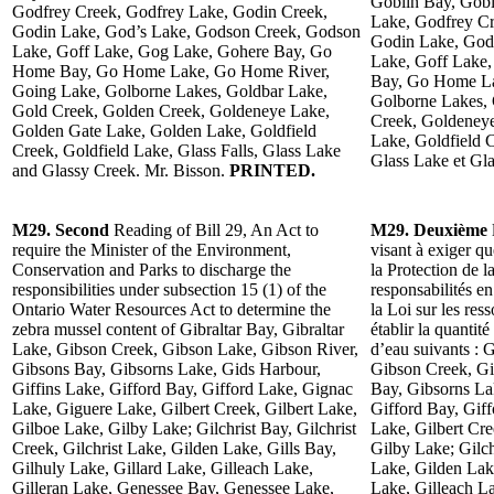
Goblin Bay, Gob
Godfrey Creek, Godfrey Lake, Godin Creek,
Lake, Godfrey Cr
Godin Lake, God’s Lake, Godson Creek, Godson
Godin Lake, God
Lake, Goff Lake, Gog Lake, Gohere Bay, Go
Lake, Goff Lake
Home Bay, Go Home Lake, Go Home River,
Bay, Go Home La
Going Lake, Golborne Lakes, Goldbar Lake,
Golborne Lakes, 
Gold Creek, Golden Creek, Goldeneye Lake,
Creek, Goldeney
Golden Gate Lake, Golden Lake, Goldfield
Lake, Goldfield C
Creek, Goldfield Lake, Glass Falls, Glass Lake
Glass Lake et Gl
and Glassy Creek. Mr. Bisson.
PRINTED.
M29. Second
Reading of Bill 29, An Act to
M29. Deuxième
require the Minister of the Environment,
visant à exiger q
Conservation and Parks to discharge the
la Protection de l
responsibilities under subsection 15 (1) of the
responsabilités e
Ontario Water Resources Act to determine the
la Loi sur les res
zebra mussel content of Gibraltar Bay, Gibraltar
établir la quantit
Lake, Gibson Creek, Gibson Lake, Gibson River,
d’eau suivants : G
Gibsons Bay, Gibsorns Lake, Gids Harbour,
Gibson Creek, Gi
Giffins Lake, Gifford Bay, Gifford Lake, Gignac
Bay, Gibsorns La
Lake, Giguere Lake, Gilbert Creek, Gilbert Lake,
Gifford Bay, Gif
Gilboe Lake, Gilby Lake; Gilchrist Bay, Gilchrist
Lake, Gilbert Cre
Creek, Gilchrist Lake, Gilden Lake, Gills Bay,
Gilby Lake; Gilchr
Gilhuly Lake, Gillard Lake, Gilleach Lake,
Lake, Gilden Lake
Gilleran Lake, Genessee Bay, Genessee Lake,
Lake, Gilleach L