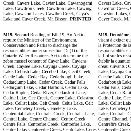
Creek, Cavers Lake, Caviar Lake, Cawanogami
Cavers Lake, Ca
Lake, Cawdron Creek, Cawdron Lake, Cawing
Cawdron Creek, 
Lake, Cawston Lakes, Cawthra Creek, Caya’s
Cawston Lakes, C
Lake and Cayer Creek. Mr. Bisson.
PRINTED.
Cayer Creek. M. 
M19. Second
Reading of Bill 19, An Act to
M19. Deuxième
require the Minister of the Environment,
visant à exiger q
Conservation and Parks to discharge the
la Protection de l
responsibilities under subsection 15 (1) of the
responsabilités e
Ontario Water Resources Act to determine the
la Loi sur les res
zebra mussel content of Cayer Lake, Cayiens
établir la quantit
Creek, Caysee Lake, Cayuga Creek, Cayuga
d’eau suivants :
Lake, Cebush Lake, Cecebe Lake, Cecil Creek,
Lake, Cayuga Cr
Cecile Lake, Cedar Bay, Cedarbough Lake,
Cecebe Lake, Cec
Cedarclump Lake, Cedar Creek, Cedar Falls,
Cedarbough Lake
Cedargum Lake, Cedar Harbour, Cedar Lake,
Cedar Falls, Ced
Cedar Rapids, Cedar River, Cedarskirt Lake,
Lake, Cedar Rapi
Cedric Lake, Cee Creek, Ceepee Lake, Celastruc
Cedric Lake, Cee
Lake, Cellist Lake, Celt Creek, Celtis Lake, Celt
Lake, Cellist Lak
Lake, Cemetery Creek, Cemetery Lake,
Lake, Cemetery C
Centennial Lake, Centralis Creek, Centralis Lake,
Lake, Centralis C
Central Lake, Centre Channel, Centre Creek,
Centre Channel, C
Centre Falls, Centrefire Creek, Centrefire Lake,
Centrefire Creek,
Centre Lake, Centreville Creek, Ceph Lake, Ceres
Centreville Cree