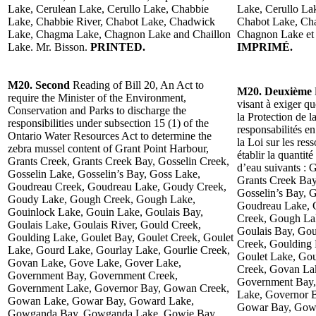
Lake, Cerulean Lake, Cerullo Lake, Chabbie
Lake, Cerullo La
Lake, Chabbie River, Chabot Lake, Chadwick
Chabot Lake, Ch
Lake, Chagma Lake, Chagnon Lake and Chaillon
Chagnon Lake et 
Lake. Mr. Bisson.
PRINTED.
IMPRIMÉ.
M20. Second
Reading of Bill 20, An Act to
M20. Deuxième
require the Minister of the Environment,
visant à exiger q
Conservation and Parks to discharge the
la Protection de l
responsibilities under subsection 15 (1) of the
responsabilités e
Ontario Water Resources Act to determine the
la Loi sur les res
zebra mussel content of Grant Point Harbour,
établir la quantit
Grants Creek, Grants Creek Bay, Gosselin Creek,
d’eau suivants : 
Gosselin Lake, Gosselin’s Bay, Goss Lake,
Grants Creek Bay
Goudreau Creek, Goudreau Lake, Goudy Creek,
Gosselin’s Bay, 
Goudy Lake, Gough Creek, Gough Lake,
Goudreau Lake, 
Gouinlock Lake, Gouin Lake, Goulais Bay,
Creek, Gough La
Goulais Lake, Goulais River, Gould Creek,
Goulais Bay, Gou
Goulding Lake, Goulet Bay, Goulet Creek, Goulet
Creek, Goulding 
Lake, Gourd Lake, Gourlay Lake, Gourlie Creek,
Goulet Lake, Gou
Govan Lake, Gove Lake, Gover Lake,
Creek, Govan La
Government Bay, Government Creek,
Government Bay,
Government Lake, Governor Bay, Gowan Creek,
Lake, Governor 
Gowan Lake, Gowar Bay, Goward Lake,
Gowar Bay, Gow
Gowganda Bay, Gowganda Lake, Gowie Bay,