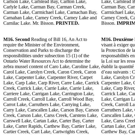
Carlson Lake, Carlstead Bay, Carlton Lake,
Lake, Carlstead B
Carlyle Lake, Carman Bay, Carman Creek,
Carman Bay, Car
Carman Lake, Carrnichael Lake, Carnachan Bay,
Carrnichael Lake
Carnahan Lake, Carney Creek, Carney Lake and
Carney Creek, Ca
Carnilac Lake. Mr. Bisson.
PRINTED.
Bisson.
IMPRIM
M16. Second
Reading of Bill 16, An Act to
M16. Deuxième
require the Minister of the Environment,
visant à exiger q
Conservation and Parks to discharge the
la Protection de l
responsibilities under subsection 15 (1) of the
responsabilités e
Ontario Water Resources Act to determine the
la Loi sur les res
zebra mussel content of Caro Lake, Caroline Lake,
établir la quantit
Carol Lake, Carolyn Creek, Caron Creek, Caron
d’eau suivants : 
Lake, Carpenter Lake, Carpenter River, Carpet
Lake, Carolyn Cr
Lake, Carp Lake, Carp River, Carre Lake, Carrick
Carpenter Lake, 
Creek, Carrick Lake, Carrie Lake, Carrie Lake,
Lake, Carp River,
Carriere Lake, Carrigan Lake, Carrington Lake,
Carrick Lake, Car
Carroll Creek, Carroll Lake, Carroll Wood Bay,
Lake, Carrigan La
Carrot Lake, Carruthers Lake, Carrying Lake,
Creek, Carroll L
Carry Lake, Carscallen Lake, Carson Bay, Carson
Carruthers Lake,
Creek, Carson Lake, Carss Creek, Carstens Lake,
Carscallen Lake,
Carswell Lake, Cartan Lake, Carter Bay, Carter
Lake, Carss Cree
Lake, Carter Rapids, Carthew Bay, Cartier Lake,
Cartan Lake, Cart
Cartier Creek, Cart Lake, Cartwrights Creek,
Carthew Bay, Cart