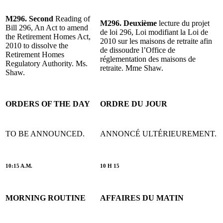
M296. Second
Reading of
M296. Deuxième
lecture du projet
Bill 296, An Act to amend
de loi 296, Loi modifiant la Loi de
the Retirement Homes Act,
2010 sur les maisons de retraite afin
2010 to dissolve the
de dissoudre l’Office de
Retirement Homes
réglementation des maisons de
Regulatory Authority. Ms.
retraite. Mme Shaw.
Shaw.
ORDERS OF THE DAY
ORDRE DU JOUR
TO BE ANNOUNCED.
ANNONCÉ ULTÉRIEUREMENT.
10:15 A.M.
10 H 15
MORNING ROUTINE
AFFAIRES DU MATIN