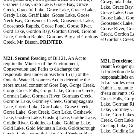
Gowganda Lake, 
Grabers Lake, Grab Lake, Grace Bay, Grace
Lake, Grace Bay,
Creek, Graceful Lake, Grace Lake, Gracie Lake,
Grace Lake, Grac
Grady Lake, Graff Lake, Goose Lake, Goose
Goose Lake, Goo
Neck Bay, Gooseneck Creek, Gooseneck Lake,
Gooseneck Lake,
Gooseneck Rapids, Goose Pond, Goose River,
Goose River, Go
Gord Lake, Gordon Bay, Gordon Creek, Gordon
Creek, Gordon L
Lake, Gordon Rapids, Gordons Bay and Gordons
et Gordons Creek
Creek. Mr. Bisson.
PRINTED.
M21. Second
Reading of Bill 21, An Act to
M21. Deuxième
require the Minister of the Environment,
visant à exiger q
Conservation and Parks to discharge the
la Protection de l
responsibilities under subsection 15 (1) of the
responsabilités e
Ontario Water Resources Act to determine the
la Loi sur les res
zebra mussel content of Gore Bay, Gorge Creek,
établir la quantit
Gorge Creek Falls, Gorge Lake, Gorman Creek,
d’eau suivants :
Gorman Lake, Gorrnan River, Gormans Creek,
Creek Falls, Go
Gormire Lake, Gormley Creek, Gornupkagama
Lake, Gorrnan Ri
Lake, Gorrie Lake, Gorr Lakes, Gorse Creek,
Lake, Gormley C
Gorse Lake, Gort Creek, Gort Lake, Goshawk
Lake, Gorr Lakes
Lake, Goshen Lake, Gosling Lake, Goldie Lake,
Creek, Gort Lak
Goldie River, Goldilocks Lake, Golding Lake,
Gosling Lake, Go
Gold Lake, Gold Mountain Lake, Goldsborough
Lake, Golding L
Creek, Goldsborough Lake, Gold Seekers Bay,