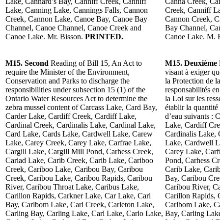
Lake, Cannard’s Bay, Canniff Creek, Canniff
Canna Creek, Can
Lake, Canning Lake, Cannings Falls, Cannon
Creek, Canniff L
Creek, Cannon Lake, Canoe Bay, Canoe Bay
Cannon Creek, C
Channel, Canoe Channel, Canoe Creek and
Bay Channel, Ca
Canoe Lake. Mr. Bisson.
PRINTED.
Canoe Lake. M. 
M15. Second
Reading of Bill 15, An Act to
M15. Deuxième
require the Minister of the Environment,
visant à exiger q
Conservation and Parks to discharge the
la Protection de l
responsibilities under subsection 15 (1) of the
responsabilités e
Ontario Water Resources Act to determine the
la Loi sur les res
zebra mussel content of Carcass Lake, Card Bay,
établir la quantit
Carder Lake, Cardiff Creek, Cardiff Lake,
d’eau suivants : 
Cardinal Creek, Cardinalis Lake, Cardinal Lake,
Lake, Cardiff Cre
Card Lake, Cards Lake, Cardwell Lake, Carew
Cardinalis Lake,
Lake, Carey Creek, Carey Lake, Carfrae Lake,
Lake, Cardwell L
Cargill Lake, Cargill Mill Pond, Carhess Creek,
Carey Lake, Carfr
Cariad Lake, Carib Creek, Carib Lake, Cariboo
Pond, Carhess Cr
Creek, Cariboo Lake, Caribou Bay, Caribou
Carib Lake, Cari
Creek, Caribou Lake, Caribou Rapids, Caribou
Bay, Caribou Cre
River, Caribou Throat Lake, Caribus Lake,
Caribou River, C
Carillon Rapids, Carkner Lake, Car Lake, Carl
Carillon Rapids, 
Bay, Carlbom Lake, Carl Creek, Carleton Lake,
Carlbom Lake, Ca
Carling Bay, Carling Lake, Carl Lake, Carlo Lake,
Bay, Carling Lak