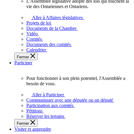
L'Assemblée législative adopte des lois qui touchent la
L'Assemblée
vie des Ontariennes et Ontariens.
législative
adopte
Aller à Affaires législatives
des
Projets de loi
lois
Documents de la Chambre
qui
Vidéo
touchent
Comités
la
Documents des comités
vie
Calendrier
des
Fermer
Ontariennes
Participer
et
Ontariens.
Pour fonctionner à son plein potentiel, l'Assemblée a
Pour
besoin de vous.
fonctionner
à
Aller à Participer
son
Communiquer avec une députée ou un député
plein
Participation aux comités
potentiel,
Pétitions
l'Assemblée
Réserver les terrains
a
Fermer
besoin
Visiter et apprendre
de