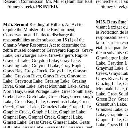
Research Commission. Mr. Miller (Hamilton East
recherche sur l’a
—Stoney Creek).
PRINTED.
—Stoney Creek)
M25. Deuxième
M25. Second
Reading of Bill 25, An Act to
visant à exiger q
require the Minister of the Environment,
la Protection de l
Conservation and Parks to discharge the
responsabilités e
responsibilities under subsection 15 (1) of the
la Loi sur les res
Ontario Water Resources Act to determine the
établir la quantit
zebra mussel content of Graveyard Rapids, Gravy
d’eau suivants :
Lake, Grawbarger Lake, Grawbarger’s Rapids,
Grawbarger Lake,
Graydarl Lake, Graydon Lake, Gray Lake,
Lake, Graydon La
Grayling Lake, Graymud Lake, Gray Rapids,
Graymud Lake, G
Grays Bay, Grays Creek, Grays Lake, Grayson
Creek, Grays Lak
Lake, Grayson River, Grays River, Graystone
Grays River, Gra
Lake, Graytrout Lake, Grazing Lake, Grazing
Grazing Lake, Gr
River, Great Lake, Great Mountain Lake, Great
Mountain Lake, G
North Bay, Great Portage Lake, Great South Bay,
Lake, Great Sout
Grebe Lake, Greb Lake, Green Bay, Greenbough
Green Bay, Gree
Lake, Green Bug Lake, Greenbush Lake, Green
Greenbush Lake, 
Creek, Grants Lake, Granzies Lake, Grape Lake,
Granzies Lake, G
Graphic Creek, Graphic Lake, Graphite Lake,
Lake, Graphite L
Grapnel Bay, Grapnel Creek, Grapnel Lake,
Grapnel Lake, Gr
Grasett Lake, Grass Creek, Grasser Lake, Grass
Lake, Grass Hill
Hill Lake, Grass Lake, Grassy Bay, Grassy Creek,