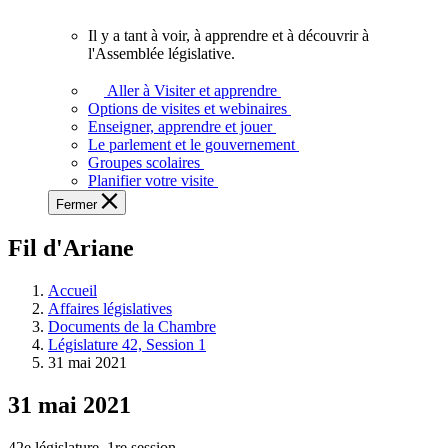
vous.
Il y a tant à voir, à apprendre et à découvrir à
Il
l'Assemblée législative.
y
a
Aller à Visiter et apprendre
tant
Options de visites et webinaires
à
Enseigner, apprendre et jouer
voir,
Le parlement et le gouvernement
à
Groupes scolaires
apprendre
Planifier votre visite
et
Fermer
à
découvrir
Fil d'Ariane
à
l'Assemblée
législative.
Accueil
Affaires législatives
Documents de la Chambre
Législature 42, Session 1
31 mai 2021
31 mai 2021
42e législature, 1re session