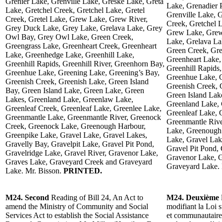
Grenier Lake, Grenville Lake, Greske Lake, Greta
Lake, Grenadier 
Lake, Gretchel Creek, Gretchel Lake, Gretel
Grenville Lake, 
Creek, Gretel Lake, Grew Lake, Grew River,
Creek, Gretchel L
Grey Duck Lake, Grey Lake, Grelava Lake, Grey
Grew Lake, Grew
Owl Bay, Grey Owl Lake, Green Creek,
Lake, Grelava L
Greengrass Lake, Greenheart Creek, Greenheart
Green Creek, Gre
Lake, Greenhedge Lake, Greenhill Lake,
Greenheart Lake,
Greenhill Rapids, Greenhill River, Greenhorn Bay,
Greenhill Rapids,
Greenhue Lake, Greening Lake, Greening’s Bay,
Greenhue Lake, G
Greenish Creek, Greenish Lake, Green Island
Greenish Creek, 
Bay, Green Island Lake, Green Lake, Green
Green Island Lak
Lakes, Greenland Lake, Greenlaw Lake,
Greenland Lake, 
Greenleaf Creek, Greenleaf Lake, Greenlee Lake,
Greenleaf Lake, 
Greenmantle Lake, Greenmantle River, Greenock
Greenmantle Rive
Creek, Greenock Lake, Greenough Harbour,
Lake, Greenough 
Greenpike Lake, Gravel Lake, Gravel Lakes,
Lake, Gravel Lak
Gravelly Bay, Gravelpit Lake, Gravel Pit Pond,
Gravel Pit Pond, 
Gravelridge Lake, Gravel River, Gravenor Lake,
Gravenor Lake, G
Graves Lake, Graveyard Creek and Graveyard
Graveyard Lake.
Lake. Mr. Bisson.
PRINTED.
M24. Second
Reading of Bill 24, An Act to
M24. Deuxième
amend the Ministry of Community and Social
modifiant la Loi s
Services Act to establish the Social Assistance
et communautaire