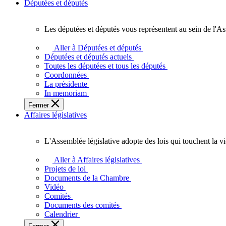
Députées et députés
Les députées et députés vous représentent au sein de l'As
Les
députées
Aller à Députées et députés
et
Députées et députés actuels
députés
Toutes les députées et tous les députés
vous
Coordonnées
représentent
La présidente
au
In memoriam
sein
Fermer
de
Affaires législatives
l'Assemblée
législative
de
L'Assemblée législative adopte des lois qui touchent la v
l'Ontario.
L'Assemblée
législative
Aller à Affaires législatives
adopte
Projets de loi
des
Documents de la Chambre
lois
Vidéo
qui
Comités
touchent
Documents des comités
la
Calendrier
vie