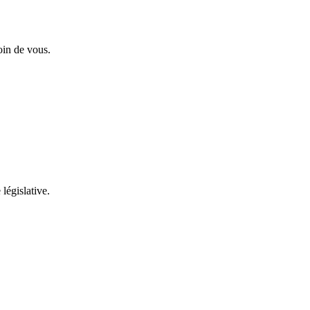
oin de vous.
 législative.