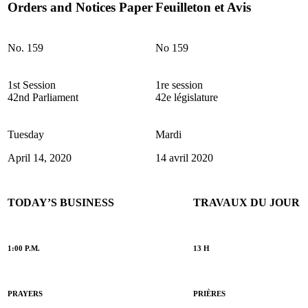
Orders and Notices Paper
Feuilleton et Avis
No. 159
No 159
1st Session
1re session
42nd Parliament
42e législature
Tuesday
Mardi
April 14, 2020
14 avril 2020
TODAY’S BUSINESS
TRAVAUX DU JOUR
1:00 P.M.
13 H
PRAYERS
PRIÈRES