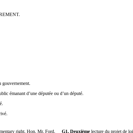
REMENT.
du gouvernement.
 public émanant d’une députée ou d’un député.
é.
rivé.
amentary right. Hon. Mr. Ford.
G1. Deuxième
lecture du projet de lo