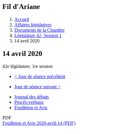
à
Fil d'Ariane
découvrir
à
l'Assemblée
Accueil
législative.
Affaires législatives
Documents de la Chambre
Législature 42, Session 1
14 avril 2020
14 avril 2020
42e législature, 1re session
<
Jour de séance précédent
Jour de séance suivant
>
Journal des débats
Procès-verbaux
Feuilleton et Avis
PDF
Feuilleton et Avis 2020-avril-14 (PDF)