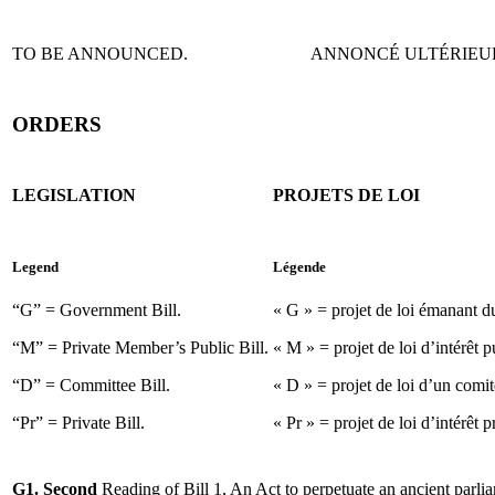
TO BE ANNOUNCED.
ANNONCÉ ULTÉRIEU
ORDERS
LEGISLATION
PROJETS DE LOI
Legend
Légende
“G” = Government Bill.
« G » = projet de loi émanant 
“M” = Private Member’s Public Bill.
« M » = projet de loi d’intérêt
“D” = Committee Bill.
« D » = projet de loi d’un comit
“Pr” = Private Bill.
« Pr » = projet de loi d’intérêt p
G1. Second
Reading of Bill 1, An Act to perpetuate an ancient parli