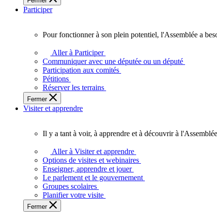
Fermer
des
Participer
Ontariennes
et
Ontariens.
Pour fonctionner à son plein potentiel, l'Assemblée a bes
Pour
fonctionner
Aller à Participer
à
Communiquer avec une députée ou un député
son
Participation aux comités
plein
Pétitions
potentiel,
Réserver les terrains
l'Assemblée
Fermer
a
Visiter et apprendre
besoin
de
vous.
Il y a tant à voir, à apprendre et à découvrir à l'Assemblée
Il
y
Aller à Visiter et apprendre
a
Options de visites et webinaires
tant
Enseigner, apprendre et jouer
à
Le parlement et le gouvernement
voir,
Groupes scolaires
à
Planifier votre visite
apprendre
Fermer
et