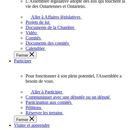
L'Assemblée législative adopte des lois qui touchent la
L'Assemblée
vie des Ontariennes et Ontariens.
législative
adopte
Aller à Affaires législatives
des
Projets de loi
lois
Documents de la Chambre
qui
Vidéo
touchent
Comités
la
Documents des comités
vie
Calendrier
des
Fermer
Ontariennes
Participer
et
Ontariens.
Pour fonctionner à son plein potentiel, l'Assemblée a
Pour
besoin de vous.
fonctionner
à
Aller à Participer
son
Communiquer avec une députée ou un député
plein
Participation aux comités
potentiel,
Pétitions
l'Assemblée
Réserver les terrains
a
Fermer
besoin
Visiter et apprendre
de