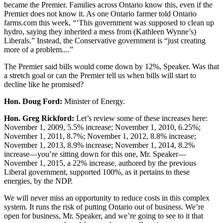
became the Premier. Families across Ontario know this, even if the
Premier does not know it. As one Ontario farmer told Ontario
farms.com this week, “‘This government was supposed to clean up
hydro, saying they inherited a mess from (Kathleen Wynne’s)
Liberals.” Instead, the Conservative government is “just creating
more of a problem....”
The Premier said bills would come down by 12%, Speaker. Was that
a stretch goal or can the Premier tell us when bills will start to
decline like he promised?
Hon. Doug Ford:
Minister of Energy.
Hon. Greg Rickford:
Let’s review some of these increases here:
November 1, 2009, 5.5% increase; November 1, 2010, 6.25%;
November 1, 2011, 8.7%; November 1, 2012, 8.8% increase;
November 1, 2013, 8.9% increase; November 1, 2014, 8.2%
increase—you’re sitting down for this one, Mr. Speaker—
November 1, 2015, a 22% increase, authored by the previous
Liberal government, supported 100%, as it pertains to these
energies, by the NDP.
We will never miss an opportunity to reduce costs in this complex
system. It runs the risk of putting Ontario out of business. We’re
open for business, Mr. Speaker, and we’re going to see to it that