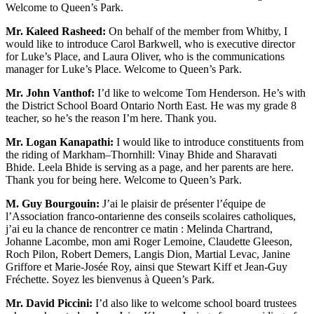
Welcome to Queen’s Park.
Mr. Kaleed Rasheed:
On behalf of the member from Whitby, I
would like to introduce Carol Barkwell, who is executive director
for Luke’s Place, and Laura Oliver, who is the communications
manager for Luke’s Place. Welcome to Queen’s Park.
Mr. John Vanthof:
I’d like to welcome Tom Henderson. He’s with
the District School Board Ontario North East. He was my grade 8
teacher, so he’s the reason I’m here. Thank you.
Mr. Logan Kanapathi:
I would like to introduce constituents from
the riding of Markham–Thornhill: Vinay Bhide and Sharavati
Bhide. Leela Bhide is serving as a page, and her parents are here.
Thank you for being here. Welcome to Queen’s Park.
M. Guy Bourgouin:
J’ai le plaisir de présenter l’équipe de
l’Association franco-ontarienne des conseils scolaires catholiques,
j’ai eu la chance de rencontrer ce matin : Melinda Chartrand,
Johanne Lacombe, mon ami Roger Lemoine, Claudette Gleeson,
Roch Pilon, Robert Demers, Langis Dion, Martial Levac, Janine
Griffore et Marie-Josée Roy, ainsi que Stewart Kiff et Jean-Guy
Fréchette. Soyez les bienvenus à Queen’s Park.
Mr. David Piccini:
I’d also like to welcome school board trustees