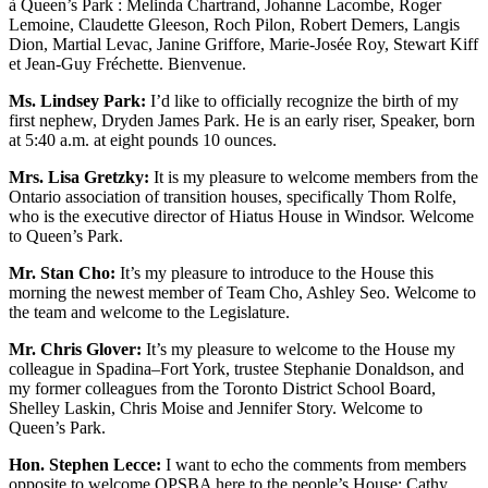
à Queen’s Park : Melinda Chartrand, Johanne Lacombe, Roger
Lemoine, Claudette Gleeson, Roch Pilon, Robert Demers, Langis
Dion, Martial Levac, Janine Griffore, Marie-Josée Roy, Stewart Kiff
et Jean-Guy Fréchette. Bienvenue.
Ms. Lindsey Park:
I’d like to officially recognize the birth of my
first nephew, Dryden James Park. He is an early riser, Speaker, born
at 5:40 a.m. at eight pounds 10 ounces.
Mrs. Lisa Gretzky:
It is my pleasure to welcome members from the
Ontario association of transition houses, specifically Thom Rolfe,
who is the executive director of Hiatus House in Windsor. Welcome
to Queen’s Park.
Mr. Stan Cho:
It’s my pleasure to introduce to the House this
morning the newest member of Team Cho, Ashley Seo. Welcome to
the team and welcome to the Legislature.
Mr. Chris Glover:
It’s my pleasure to welcome to the House my
colleague in Spadina–Fort York, trustee Stephanie Donaldson, and
my former colleagues from the Toronto District School Board,
Shelley Laskin, Chris Moise and Jennifer Story. Welcome to
Queen’s Park.
Hon. Stephen Lecce:
I want to echo the comments from members
opposite to welcome OPSBA here to the people’s House: Cathy