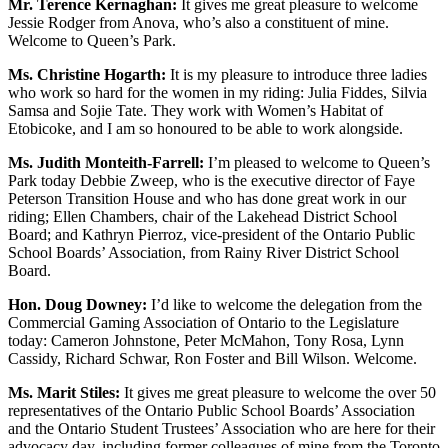
Mr. Terence Kernaghan:
It gives me great pleasure to welcome
Jessie Rodger from Anova, who’s also a constituent of mine.
Welcome to Queen’s Park.
Ms. Christine Hogarth:
It is my pleasure to introduce three ladies
who work so hard for the women in my riding: Julia Fiddes, Silvia
Samsa and Sojie Tate. They work with Women’s Habitat of
Etobicoke, and I am so honoured to be able to work alongside.
Ms. Judith Monteith-Farrell:
I’m pleased to welcome to Queen’s
Park today Debbie Zweep, who is the executive director of Faye
Peterson Transition House and who has done great work in our
riding; Ellen Chambers, chair of the Lakehead District School
Board; and Kathryn Pierroz, vice-president of the Ontario Public
School Boards’ Association, from Rainy River District School
Board.
Hon. Doug Downey:
I’d like to welcome the delegation from the
Commercial Gaming Association of Ontario to the Legislature
today: Cameron Johnstone, Peter McMahon, Tony Rosa, Lynn
Cassidy, Richard Schwar, Ron Foster and Bill Wilson. Welcome.
Ms. Marit Stiles:
It gives me great pleasure to welcome the over 50
representatives of the Ontario Public School Boards’ Association
and the Ontario Student Trustees’ Association who are here for their
advocacy day, including former colleagues of mine from the Toronto