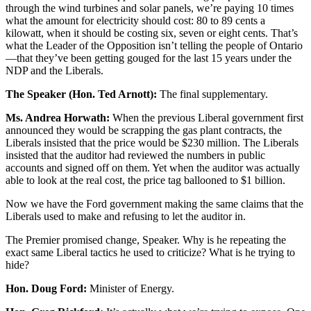
through the wind turbines and solar panels, we’re paying 10 times
what the amount for electricity should cost: 80 to 89 cents a
kilowatt, when it should be costing six, seven or eight cents. That’s
what the Leader of the Opposition isn’t telling the people of Ontario
—that they’ve been getting gouged for the last 15 years under the
NDP and the Liberals.
The Speaker (Hon. Ted Arnott):
The final supplementary.
Ms. Andrea Horwath:
When the previous Liberal government first
announced they would be scrapping the gas plant contracts, the
Liberals insisted that the price would be $230 million. The Liberals
insisted that the auditor had reviewed the numbers in public
accounts and signed off on them. Yet when the auditor was actually
able to look at the real cost, the price tag ballooned to $1 billion.
Now we have the Ford government making the same claims that the
Liberals used to make and refusing to let the auditor in.
The Premier promised change, Speaker. Why is he repeating the
exact same Liberal tactics he used to criticize? What is he trying to
hide?
Hon. Doug Ford:
Minister of Energy.