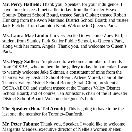
Mr. Percy Hatfield:
Thank you, Speaker, for your indulgence. I
have three trustees I met earlier today: from the Greater Essex
County District School Board, trustee Sarah Cipkar; trustee Robert
Hunking from the Avon Maitland District School Board; and trustee
Jack Fletcher from Lambton Kent. Welcome to Queen’s Park.
Ms. Laura Mae Lindo:
I’m very excited to welcome Zoey Kiff, a
student from Stanley Park Senior Public School, to Queen’s Park,
along with her mom, Angela. Thank you, and welcome to Queen’s
Park.
Ms. Peggy Sattler:
I’m pleased to welcome a number of friends
from OPSBA, who are here in the gallery today. In particular, I want
to warmly welcome Jake Skinner, a constituent of mine from the
Thames Valley District School Board; Arlene Morell, chair of the
Thames Valley District School Board; Sarah Chun, president at
OSTA-AECO and student trustee at the Thames Valley District
School Board; and of course, Jan Johnstone, chair of the Bluewater
District School Board. Welcome to Queen’s Park.
The Speaker (Hon. Ted Arnott):
This is going to have to be the
last one: the member for Toronto–Danforth.
Mr. Peter Tabuns:
Thank you, Speaker. I would like to welcome
Margarita Mendez, executive director of Nellie’s women shelter.