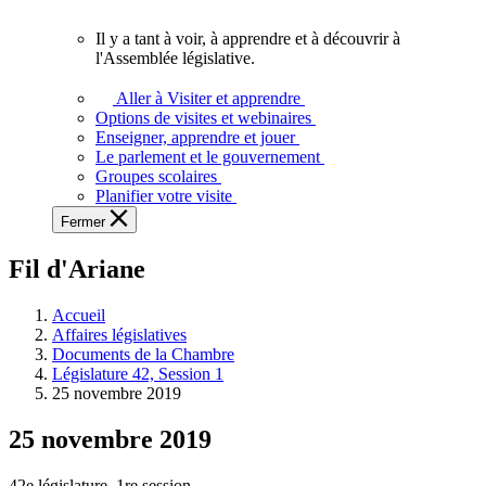
vous.
Il y a tant à voir, à apprendre et à découvrir à
Il
l'Assemblée législative.
y
a
Aller à Visiter et apprendre
tant
Options de visites et webinaires
à
Enseigner, apprendre et jouer
voir,
Le parlement et le gouvernement
à
Groupes scolaires
apprendre
Planifier votre visite
et
Fermer
à
découvrir
Fil d'Ariane
à
l'Assemblée
législative.
Accueil
Affaires législatives
Documents de la Chambre
Législature 42, Session 1
25 novembre 2019
25 novembre 2019
42e législature, 1re session