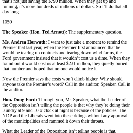
that’s not just saving the $790 million. When they get up and
running, it’s more hundreds of millions of dollars. So I’ll do that all
day long.
1050
The Speaker (Hon. Ted Arnott):
The supplementary question.
Ms. Andrea Horwath:
I want to just take a moment to remind the
Premier that last year, when the Premier first announced that he
would be tearing up contracts and tearing down wind farms, the
Ford government insisted that it wouldn’t cost us a dime. When they
found out it would cost us at least $231 million, they quietly buried
that number and hoped that no one would notice it.
Now the Premier says the costs won’t climb higher. Why should
anyone take the Premier’s word? Call in the auditor, Speaker. Call in
the auditor.
Hon. Doug Ford:
Through you, Mr. Speaker, what the Leader of
the Opposition isn’t telling the people is that why they’re doing their
laundry at 9 and 10 o’clock at night is because of the policies. The
NDP and the Liberals went into these ridings without any approval
of the municipalities and rammed it down their throats.
What the Leader of the Opposition isn’t telling people is that,