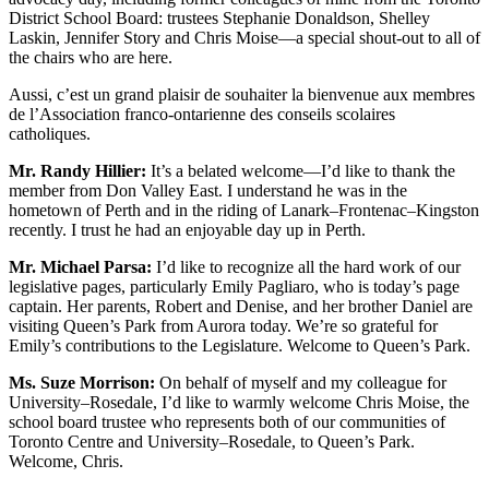
District School Board: trustees Stephanie Donaldson, Shelley
Laskin, Jennifer Story and Chris Moise—a special shout-out to all of
the chairs who are here.
Aussi, c’est un grand plaisir de souhaiter la bienvenue aux membres
de l’Association franco-ontarienne des conseils scolaires
catholiques.
Mr. Randy Hillier:
It’s a belated welcome—I’d like to thank the
member from Don Valley East. I understand he was in the
hometown of Perth and in the riding of Lanark–Frontenac–Kingston
recently. I trust he had an enjoyable day up in Perth.
Mr. Michael Parsa:
I’d like to recognize all the hard work of our
legislative pages, particularly Emily Pagliaro, who is today’s page
captain. Her parents, Robert and Denise, and her brother Daniel are
visiting Queen’s Park from Aurora today. We’re so grateful for
Emily’s contributions to the Legislature. Welcome to Queen’s Park.
Ms. Suze Morrison:
On behalf of myself and my colleague for
University–Rosedale, I’d like to warmly welcome Chris Moise, the
school board trustee who represents both of our communities of
Toronto Centre and University–Rosedale, to Queen’s Park.
Welcome, Chris.