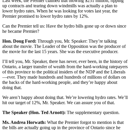
Last week, the Premier claimed that blowing $231 million, ripping
up contracts and tearing down windmills was actually a plan to
lower hydro rates. When he was looking for votes last year, the
Premier promised to lower hydro rates by 12%.
Can the Premier tell us: Have the hydro bills gone up or down since
he became Premier?
Hon. Doug Ford:
Through you, Mr. Speaker: They’re talking
about the movie. The Leader of the Opposition was the producer of
the movie for the last 15 years. She was the executive producer.
I’ll tell you, Mr. Speaker, there has never, ever been, in the history of
Ontario, a larger transfer of wealth from the hard-working ratepayers
of this province to the political insiders of the NDP and the Liberals
—ever. They made hundreds and hundreds of millions of dollars on
the backs of the hard-working people, and they’re happy about
doing that.
We aren’t happy about doing that. We’re lowering hydro rates. We’ll
hit our target of 12%, Mr. Speaker. We can assure you of that.
The Speaker (Hon. Ted Arnott):
The supplementary question.
Ms. Andrea Horwath:
What the Premier forgot to mention is that
the bills are actually going up in the province of Ontario since he