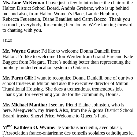
Ms. Jane McKenna:
I have just a few to introduce: the chair of the
Halton District School Board, Andréa Grebenc, who is up behind
me; and also, from Halton Women’s Place, Laurie Hepburn,
Rebecca Feuerstein, Diane Beaulieu and Carm Bozzo. Thank you
so much, everybody, for coming here today. We’re looking forward
to chatting with you.
1040
Mr. Wayne Gates:
I’d like to welcome Donna Danielli from
Halton. I’d like to welcome Don Werden from Grand Erie and Kate
Baggott from Niagara. There’s nothing better than representing the
publicly funded education system in Ontario.
Mr. Parm Gill:
I want to recognize Donna Danielli, one of our two
school trustees in Milton and also the executive director of Milton
Transitional Housing. She does a tremendous, tremendous job.
Thank you for everything you do for the community, Donna.
Mr. Michael Mantha:
I see my friend Elaine Johnston, who is
here. Meegwetch, my friend. Also, from the Algoma District School
Board, trustee Sheryl Price. Welcome to Queen’s Park.
me
M
Kathleen O. Wynne:
Je voudrais accueillir, avec plaisir,
l’Association franco-ontarienne des conseils scolaires catholiques ici