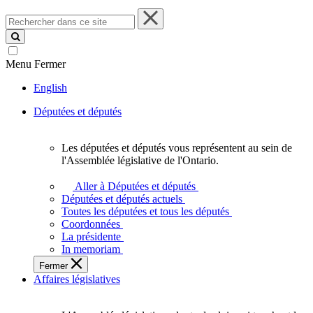
Rechercher
dans
ce
site
Menu
Fermer
English
Députées et députés
Les députées et députés vous représentent au sein de
Les
l'Assemblée législative de l'Ontario.
députées
et
Aller à Députées et députés
députés
Députées et députés actuels
vous
Toutes les députées et tous les députés
représentent
Coordonnées
au
La présidente
sein
In memoriam
de
Fermer
l'Assemblée
Affaires législatives
législative
de
l'Ontario.