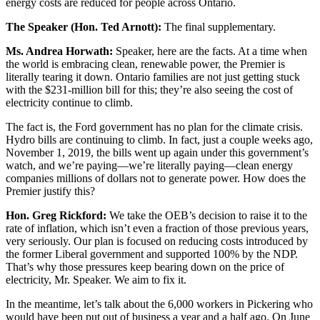
energy costs are reduced for people across Ontario.
The Speaker (Hon. Ted Arnott):
The final supplementary.
Ms. Andrea Horwath:
Speaker, here are the facts. At a time when
the world is embracing clean, renewable power, the Premier is
literally tearing it down. Ontario families are not just getting stuck
with the $231-million bill for this; they’re also seeing the cost of
electricity continue to climb.
The fact is, the Ford government has no plan for the climate crisis.
Hydro bills are continuing to climb. In fact, just a couple weeks ago,
November 1, 2019, the bills went up again under this government’s
watch, and we’re paying—we’re literally paying—clean energy
companies millions of dollars not to generate power. How does the
Premier justify this?
Hon. Greg Rickford:
We take the OEB’s decision to raise it to the
rate of inflation, which isn’t even a fraction of those previous years,
very seriously. Our plan is focused on reducing costs introduced by
the former Liberal government and supported 100% by the NDP.
That’s why those pressures keep bearing down on the price of
electricity, Mr. Speaker. We aim to fix it.
In the meantime, let’s talk about the 6,000 workers in Pickering who
would have been put out of business a year and a half ago. On June