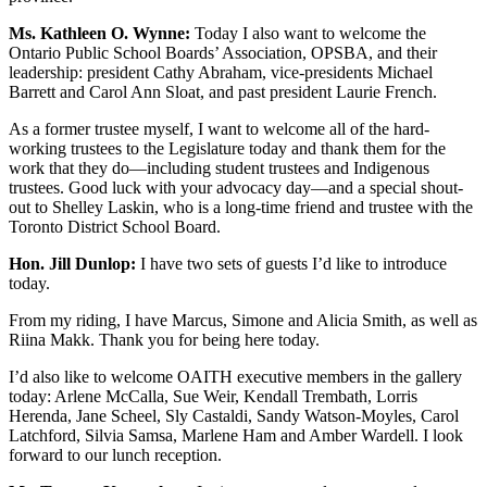
Ms. Kathleen O. Wynne:
Today I also want to welcome the
Ontario Public School Boards’ Association, OPSBA, and their
leadership: president Cathy Abraham, vice-presidents Michael
Barrett and Carol Ann Sloat, and past president Laurie French.
As a former trustee myself, I want to welcome all of the hard-
working trustees to the Legislature today and thank them for the
work that they do—including student trustees and Indigenous
trustees. Good luck with your advocacy day—and a special shout-
out to Shelley Laskin, who is a long-time friend and trustee with the
Toronto District School Board.
Hon. Jill Dunlop:
I have two sets of guests I’d like to introduce
today.
From my riding, I have Marcus, Simone and Alicia Smith, as well as
Riina Makk. Thank you for being here today.
I’d also like to welcome OAITH executive members in the gallery
today: Arlene McCalla, Sue Weir, Kendall Trembath, Lorris
Herenda, Jane Scheel, Sly Castaldi, Sandy Watson-Moyles, Carol
Latchford, Silvia Samsa, Marlene Ham and Amber Wardell. I look
forward to our lunch reception.