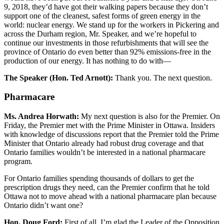
9, 2018, they’d have got their walking papers because they don’t
support one of the cleanest, safest forms of green energy in the
world: nuclear energy. We stand up for the workers in Pickering and
across the Durham region, Mr. Speaker, and we’re hopeful to
continue our investments in those refurbishments that will see the
province of Ontario do even better than 92% emissions-free in the
production of our energy. It has nothing to do with—
The Speaker (Hon. Ted Arnott):
Thank you. The next question.
Pharmacare
Ms. Andrea Horwath:
My next question is also for the Premier. On
Friday, the Premier met with the Prime Minister in Ottawa. Insiders
with knowledge of discussions report that the Premier told the Prime
Minister that Ontario already had robust drug coverage and that
Ontario families wouldn’t be interested in a national pharmacare
program.
For Ontario families spending thousands of dollars to get the
prescription drugs they need, can the Premier confirm that he told
Ottawa not to move ahead with a national pharmacare plan because
Ontario didn’t want one?
Hon. Doug Ford:
First of all, I’m glad the Leader of the Opposition