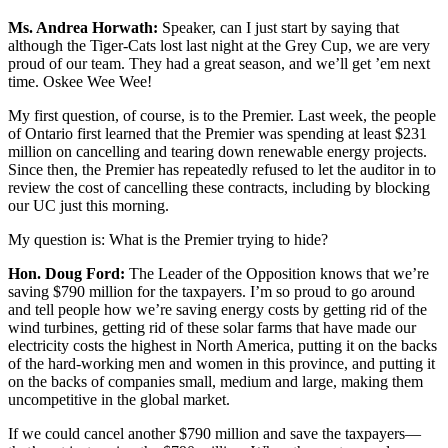
Ms. Andrea Horwath:
Speaker, can I just start by saying that
although the Tiger-Cats lost last night at the Grey Cup, we are very
proud of our team. They had a great season, and we’ll get ’em next
time. Oskee Wee Wee!
My first question, of course, is to the Premier. Last week, the people
of Ontario first learned that the Premier was spending at least $231
million on cancelling and tearing down renewable energy projects.
Since then, the Premier has repeatedly refused to let the auditor in to
review the cost of cancelling these contracts, including by blocking
our UC just this morning.
My question is: What is the Premier trying to hide?
Hon. Doug Ford:
The Leader of the Opposition knows that we’re
saving $790 million for the taxpayers. I’m so proud to go around
and tell people how we’re saving energy costs by getting rid of the
wind turbines, getting rid of these solar farms that have made our
electricity costs the highest in North America, putting it on the backs
of the hard-working men and women in this province, and putting it
on the backs of companies small, medium and large, making them
uncompetitive in the global market.
If we could cancel another $790 million and save the taxpayers—