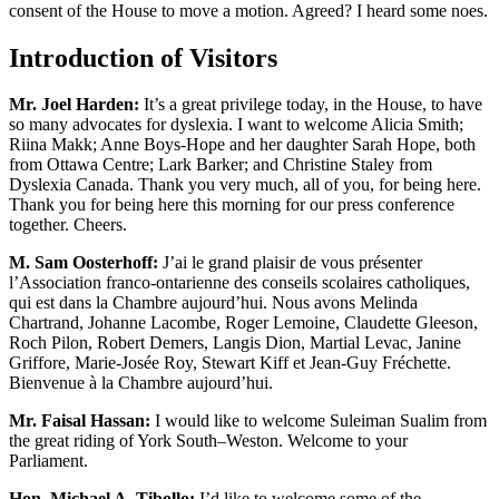
consent of the House to move a motion. Agreed? I heard some noes.
Introduction of Visitors
Mr. Joel Harden:
It’s a great privilege today, in the House, to have
so many advocates for dyslexia. I want to welcome Alicia Smith;
Riina Makk; Anne Boys-Hope and her daughter Sarah Hope, both
from Ottawa Centre; Lark Barker; and Christine Staley from
Dyslexia Canada. Thank you very much, all of you, for being here.
Thank you for being here this morning for our press conference
together. Cheers.
M. Sam Oosterhoff:
J’ai le grand plaisir de vous présenter
l’Association franco-ontarienne des conseils scolaires catholiques,
qui est dans la Chambre aujourd’hui. Nous avons Melinda
Chartrand, Johanne Lacombe, Roger Lemoine, Claudette Gleeson,
Roch Pilon, Robert Demers, Langis Dion, Martial Levac, Janine
Griffore, Marie-Josée Roy, Stewart Kiff et Jean-Guy Fréchette.
Bienvenue à la Chambre aujourd’hui.
Mr. Faisal Hassan:
I would like to welcome Suleiman Sualim from
the great riding of York South–Weston. Welcome to your
Parliament.
Hon. Michael A. Tibollo:
I’d like to welcome some of the