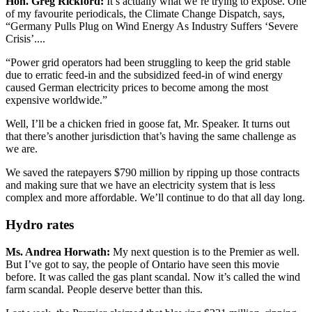
Hon. Greg Rickford:
It’s actually what we’re trying to expose. One
of my favourite periodicals, the Climate Change Dispatch, says,
“Germany Pulls Plug on Wind Energy As Industry Suffers ‘Severe
Crisis’....
“Power grid operators had been struggling to keep the grid stable
due to erratic feed-in and the subsidized feed-in of wind energy
caused German electricity prices to become among the most
expensive worldwide.”
Well, I’ll be a chicken fried in goose fat, Mr. Speaker. It turns out
that there’s another jurisdiction that’s having the same challenge as
we are.
We saved the ratepayers $790 million by ripping up those contracts
and making sure that we have an electricity system that is less
complex and more affordable. We’ll continue to do that all day long.
Hydro rates
Ms. Andrea Horwath:
My next question is to the Premier as well.
But I’ve got to say, the people of Ontario have seen this movie
before. It was called the gas plant scandal. Now it’s called the wind
farm scandal. People deserve better than this.