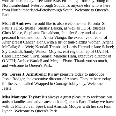
who are here today. I see Jaine Klassen Jeninga from my riding of
Northumberland–Peterborough South. To anyone else who is here
from Northumberland–Peterborough South: Welcome to Queen’s
Park.
Ms. Jill Andrew:
I would like to also welcome our Toronto–St.
Paul’s TDSB trustee, Shelley Laskin, as well as TDSB trustees
Chris Moise, Stephanie Donaldson, Jennifer Story and also a
personal friend and icon, Alicia Vianga, the executive director of
After Breast Cancer, along with a list of trail-blazing women: Arlene
McCalla; Sue Weir; Kendall Trembath; Lorris Herenda; Jane Scheel;
Sly Castaldi; Sandy Watson-Moyles, east regional rep of OAITH;
Carol Latchford; Silvia Samsa; Marlene Ham, executive director of
OAITH; Amber Wardell and Megan Flynn. Thank you so much,
and welcome to Queen’s Park.
Ms. Teresa J. Armstrong:
It’s my pleasure today to introduce
Jessie Rodger, the executive director of Anova. They’re here today
for the event called Wrapped in Courage lobby day. Welcome,
Jessie.
Miss Monique Taylor:
It’s always a great pleasure to welcome our
autism families and advocates back to Queen’s Park. Today we have
with us Michau van Speyk and Amanda Mooyer with her son Finn
Lynch. Welcome to Queen’s Park.