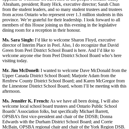
Abraham, president; Rusty Hick, executive director; Sarah Chun
from the student leaders, and so many student trustees and trustees
from across Ontario who represent over 1.3 million students in this
province. We’re grateful for their leadership. I look forward to all
members of this House joining us this evening in the legislative
dining room for a reception in their honour.
Ms. Sara Singh:
I’d like to welcome Sharon Floyd, executive
director of Interim Place in Peel. Also, I do recognize that David
Green from Peel District School Board is here. And I’d like to
welcome anyone else from Peel District School Board who’s here
visiting today.
Mr. Jim McDonell:
I wanted to welcome Dave McDonald from the
Upper Canada District School Board; Marjorie Adam from the
Renfrew County District School Board; and Karen McGregor from
the Limestone District School Board, whom I’ll be meeting with this
afternoon.
Ms. Jennifer K. French:
As we have all been doing, I will also
welcome local school board trustees and Ontario Public School
Boards’ Association folks, but specifically Michael Barrett,
OPSBA’s first vice-president and chair of the DDSB; Donna
Edwards with the Durham District School Board; and Corrie
McBain, OPSBA regional chair and chair of the York Region DSB.