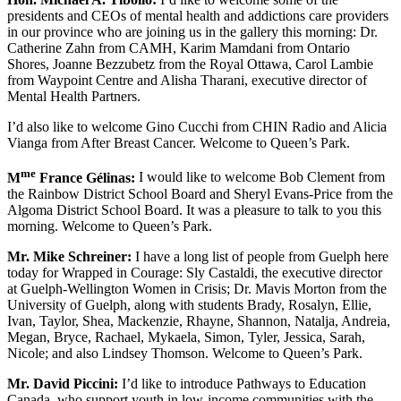
presidents and CEOs of mental health and addictions care providers
in our province who are joining us in the gallery this morning: Dr.
Catherine Zahn from CAMH, Karim Mamdani from Ontario
Shores, Joanne Bezzubetz from the Royal Ottawa, Carol Lambie
from Waypoint Centre and Alisha Tharani, executive director of
Mental Health Partners.
I’d also like to welcome Gino Cucchi from CHIN Radio and Alicia
Vianga from After Breast Cancer. Welcome to Queen’s Park.
me
M
France Gélinas:
I would like to welcome Bob Clement from
the Rainbow District School Board and Sheryl Evans-Price from the
Algoma District School Board. It was a pleasure to talk to you this
morning. Welcome to Queen’s Park.
Mr. Mike Schreiner:
I have a long list of people from Guelph here
today for Wrapped in Courage: Sly Castaldi, the executive director
at Guelph-Wellington Women in Crisis; Dr. Mavis Morton from the
University of Guelph, along with students Brady, Rosalyn, Ellie,
Ivan, Taylor, Shea, Mackenzie, Rhayne, Shannon, Natalja, Andreia,
Megan, Bryce, Rachael, Mykaela, Simon, Tyler, Jessica, Sarah,
Nicole; and also Lindsey Thomson. Welcome to Queen’s Park.
Mr. David Piccini:
I’d like to introduce Pathways to Education
Canada, who support youth in low-income communities with the