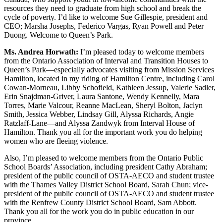
resources they need to graduate from high school and break the
cycle of poverty. I’d like to welcome Sue Gillespie, president and
CEO; Marsha Josephs, Federico Vargas, Ryan Powell and Peter
Duong. Welcome to Queen’s Park.
Ms. Andrea Horwath:
I’m pleased today to welcome members
from the Ontario Association of Interval and Transition Houses to
Queen’s Park—especially advocates visiting from Mission Services
Hamilton, located in my riding of Hamilton Centre, including Carol
Cowan-Morneau, Libby Schofield, Kathleen Jessup, Valerie Sadler,
Erin Snajdman-Griver, Laura Santone, Wendy Kennelly, Mara
Torres, Marie Valcour, Reanne MacLean, Sheryl Bolton, Jaclyn
Smith, Jessica Webber, Lindsay Gill, Alyssa Richards, Angie
Ratzlaff-Lane—and Alyssa Zandwyk from Interval House of
Hamilton. Thank you all for the important work you do helping
women who are fleeing violence.
Also, I’m pleased to welcome members from the Ontario Public
School Boards’ Association, including president Cathy Abraham;
president of the public council of OSTA-AECO and student trustee
with the Thames Valley District School Board, Sarah Chun; vice-
president of the public council of OSTA-AECO and student trustee
with the Renfrew County District School Board, Sam Abbott.
Thank you all for the work you do in public education in our
province.