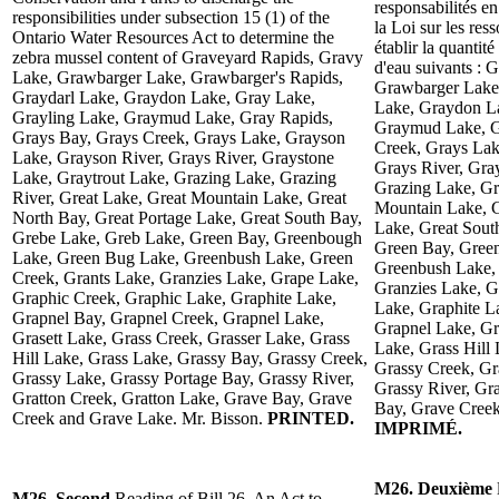
responsabilités e
responsibilities under subsection 15 (1) of the
la Loi sur les res
Ontario Water Resources Act to determine the
établir la quantit
zebra mussel content of Graveyard Rapids, Gravy
d'eau suivants : 
Lake, Grawbarger Lake, Grawbarger's Rapids,
Grawbarger Lake,
Graydarl Lake, Graydon Lake, Gray Lake,
Lake, Graydon La
Grayling Lake, Graymud Lake, Gray Rapids,
Graymud Lake, G
Grays Bay, Grays Creek, Grays Lake, Grayson
Creek, Grays Lak
Lake, Grayson River, Grays River, Graystone
Grays River, Gra
Lake, Graytrout Lake, Grazing Lake, Grazing
Grazing Lake, Gr
River, Great Lake, Great Mountain Lake, Great
Mountain Lake, G
North Bay, Great Portage Lake, Great South Bay,
Lake, Great Sout
Grebe Lake, Greb Lake, Green Bay, Greenbough
Green Bay, Gree
Lake, Green Bug Lake, Greenbush Lake, Green
Greenbush Lake, 
Creek, Grants Lake, Granzies Lake, Grape Lake,
Granzies Lake, G
Graphic Creek, Graphic Lake, Graphite Lake,
Lake, Graphite L
Grapnel Bay, Grapnel Creek, Grapnel Lake,
Grapnel Lake, Gr
Grasett Lake, Grass Creek, Grasser Lake, Grass
Lake, Grass Hill
Hill Lake, Grass Lake, Grassy Bay, Grassy Creek,
Grassy Creek, Gr
Grassy Lake, Grassy Portage Bay, Grassy River,
Grassy River, Gr
Gratton Creek, Gratton Lake, Grave Bay, Grave
Bay, Grave Creek
Creek and Grave Lake. Mr. Bisson.
PRINTED.
IMPRIMÉ.
M26. Deuxième
M26. Second
Reading of Bill 26, An Act to