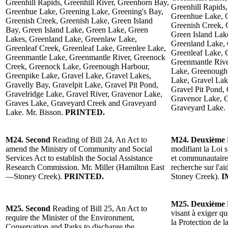
Greenhill Rapids, Greenhill River, Greenhorn Bay,
Greenhill Rapids,
Greenhue Lake, Greening Lake, Greening's Bay,
Greenhue Lake, G
Greenish Creek, Greenish Lake, Green Island
Greenish Creek, 
Bay, Green Island Lake, Green Lake, Green
Green Island Lak
Lakes, Greenland Lake, Greenlaw Lake,
Greenland Lake, 
Greenleaf Creek, Greenleaf Lake, Greenlee Lake,
Greenleaf Lake, 
Greenmantle Lake, Greenmantle River, Greenock
Greenmantle Rive
Creek, Greenock Lake, Greenough Harbour,
Lake, Greenough 
Greenpike Lake, Gravel Lake, Gravel Lakes,
Lake, Gravel Lak
Gravelly Bay, Gravelpit Lake, Gravel Pit Pond,
Gravel Pit Pond, 
Gravelridge Lake, Gravel River, Gravenor Lake,
Gravenor Lake, G
Graves Lake, Graveyard Creek and Graveyard
Graveyard Lake.
Lake. Mr. Bisson.
PRINTED.
M24. Second
Reading of Bill 24, An Act to
M24. Deuxième
amend the Ministry of Community and Social
modifiant la Loi s
Services Act to establish the Social Assistance
et communautaire
Research Commission. Mr. Miller (Hamilton East
recherche sur l'a
—Stoney Creek).
PRINTED.
Stoney Creek).
I
M25. Deuxième
M25. Second
Reading of Bill 25, An Act to
visant à exiger q
require the Minister of the Environment,
la Protection de l
Conservation and Parks to discharge the