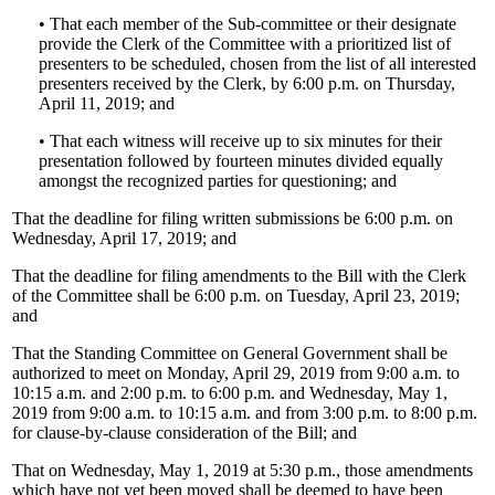
• That each member of the Sub-committee or their designate
provide the Clerk of the Committee with a prioritized list of
presenters to be scheduled, chosen from the list of all interested
presenters received by the Clerk, by 6:00 p.m. on Thursday,
April 11, 2019; and
• That each witness will receive up to six minutes for their
presentation followed by fourteen minutes divided equally
amongst the recognized parties for questioning; and
That the deadline for filing written submissions be 6:00 p.m. on
Wednesday, April 17, 2019; and
That the deadline for filing amendments to the Bill with the Clerk
of the Committee shall be 6:00 p.m. on Tuesday, April 23, 2019;
and
That the Standing Committee on General Government shall be
authorized to meet on Monday, April 29, 2019 from 9:00 a.m. to
10:15 a.m. and 2:00 p.m. to 6:00 p.m. and Wednesday, May 1,
2019 from 9:00 a.m. to 10:15 a.m. and from 3:00 p.m. to 8:00 p.m.
for clause-by-clause consideration of the Bill; and
That on Wednesday, May 1, 2019 at 5:30 p.m., those amendments
which have not yet been moved shall be deemed to have been