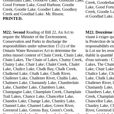
Gooderham Lake, Goodeve Lake, Goodfish Lake,
Creek, Gooderha
Good Fortune Lake, Good Harbour, Goodie
Lake, Good Fort
Creek, Goodie Lake, Goodier Lake, Goodkey
Creek, Goodie L
Creek and Goodlad Lake. Mr. Bisson.
et Goodlad Lake.
PRINTED.
M22. Second
Reading of Bill 22, An Act to
M22. Deuxième
require the Minister of the Environment,
visant à exiger q
Conservation and Parks to discharge the
la Protection de l
responsibilities under subsection 15 (1) of the
responsabilités e
Ontario Water Resources Act to determine the
la Loi sur les res
zebra mussel content of Chain Creek, Chain Lake,
établir la quantit
Chain Lakes, The Chain of Lakes, Chainy Creek,
d'eau suivants : 
Chainy Lake, Chair Lake; Chalet Creek, Chalet
Lakes, The Chain
Lake, Chalice Lake, Chalk Bay, Chalk Creek,
Lake, Chair Lake
Chalkend Lake, Chalk Lake, Chalk River,
Chalice Lake, Ch
Challener Lake, Challener River, Challis Lake,
Lake, Chalk Lake
Chalmers Lake, Chamandy Lake, Chamberlain
Challener River, 
Lake, Chamber Lake, Chambers Lake,
Chamandy Lake, 
Champagne Lake, Champlain Creek, Champlain
Chambers Lake, 
Trail Lakes, Chance Lake, Chancellor Lake,
Creek, Champlain
Chandos Lake, Change Lake, Chanley Lake,
Chancellor Lake
Channel Lake, Channel Lakes; Green River,
Chanley Lake, Ch
Greenrod Lake, Greens Bay, Green's Creek,
River, Greenrod 