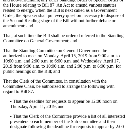
the House relating to Bill 87, An Act to amend various statutes
related to energy, when the Bill is next called as a Government
Order, the Speaker shall put every question necessary to dispose of
the Second Reading stage of the Bill without further debate or
amendment; and
That, at such time the Bill shall be ordered referred to the Standing
Committee on General Government; and
That the Standing Committee on General Government be
authorized to meet on Monday, April 15, 2019 from 9:00 a.m. to
10:00 a.m. and 2:00 p.m. to 6:00 p.m. and Wednesday, April 17,
2019 from 9:00 a.m. to 10:00 a.m. and 2:00 p.m. to 6:00 p.m. for
public hearings on the Bill; and
That the Clerk of the Committee, in consultation with the
Committee Chair, be authorized to arrange the following with
regard to Bill 87:
• That the deadline for requests to appear be 12:00 noon on
Thursday, April 11, 2019; and
• That the Clerk of the Committee provide a list of all interested
presenters to each member of the Sub-committee and their
designate following the deadline for requests to appear by 2:00