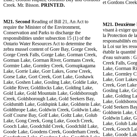
et Gordons Creek
Creek. Mr. Bisson.
PRINTED.
M21. Second
Reading of Bill 21, An Act to
M21. Deuxième
require the Minister of the Environment,
visant à exiger q
Conservation and Parks to discharge the
la Protection de l
responsibilities under subsection 15 (1) of the
responsabilités e
Ontario Water Resources Act to determine the
la Loi sur les res
zebra mussel content of Gore Bay, Gorge Creek,
établir la quantit
Gorge Creek Falls, Gorge Lake, Gorman Creek,
d'eau suivants :
Gorman Lake, Gorrnan River, Gormans Creek,
Creek Falls, Go
Gormire Lake, Gormley Creek, Gornupkagama
Lake, Gorrnan Ri
Lake, Gorrie Lake, Gorr Lakes, Gorse Creek,
Lake, Gormley C
Gorse Lake, Gort Creek, Gort Lake, Goshawk
Lake, Gorr Lakes
Lake, Goshen Lake, Gosling Lake, Goldie Lake,
Creek, Gort Lak
Goldie River, Goldilocks Lake, Golding Lake,
Gosling Lake, Go
Gold Lake, Gold Mountain Lake, Goldsborough
Lake, Golding L
Creek, Goldsborough Lake, Gold Seekers Bay,
Lake, Goldsboro
Goldsmith Lake, Goldspink Lake, Goldstein Lake,
Gold Seekers Bay
Goldthrope Lake, Goldwin Creek, Goldwin Lake,
Goldstein Lake, 
Golf Course Bay, Golf Lake, Goltz Lake, Golub
Goldwin Lake, Go
Lake, Gong Creek, Gong Lake, Gooch Creek,
Lake, Golub Lak
Gooch Lake, Goodchild Creek, Goodchild Lake,
Creek, Gooch La
Goode Lake, Goodens Creek, Gooderham Creek,
Lake, Goode Lak