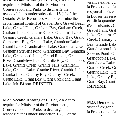
visant à exiger q
require the Minister of the Environment,
la Protection de l
Conservation and Parks to discharge the
responsabilités e
responsibilities under subsection 15 (1) of the
la Loi sur les res
Ontario Water Resources Act to determine the
établir la quantit
zebra mussel content of Gravel Bay, Gravel Beach
d'eau suivants : 
Lake, Gravel Falls, Graham Bay, Graham Creek,
Gravel Falls, G
Graham Lake, Graharns Creek, Graharn's Lake,
Lake, Graharns C
Granary Creek, Granary Lake, Grand Bay, Grand
Creek, Granary 
Campment Bay, Grande Lake, Grandeur Lake,
Bay, Grande Lake
Grand Lake, Grandmaison Lake, Grandma Lake,
Grandmaison Lak
Grandma Stevens Pond, Grandolph Bay, Grandpa
Stevens Pond, Gr
Lake, Grandpop's Lake, Grand Rapids, Grand
Grandpop's Lake,
River, Grandview Lake, Granite Bay, Graniteboss
Grandview Lake, 
Lake, Granite Creek, Granite Falls, Granitehill
Granite Creek, Gr
Lake, Granite Lake, Granite River, Granitic Lake,
Granite Lake, Gra
Granka Lake, Granny Bay, Granny's Creek,
Lake, Granny Bay
Grano Lake, Grant Bay, Grant Creek and Grant
Grant Bay, Grant
Lake. Mr. Bisson.
PRINTED.
IMPRIMÉ.
M27. Second
Reading of Bill 27, An Act to
M27. Deuxième
require the Minister of the Environment,
visant à exiger q
Conservation and Parks to discharge the
la Protection de l
responsibilities under subsection 15 (1) of the