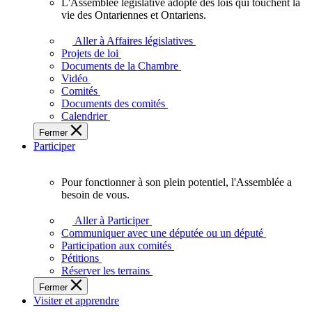
L'Assemblée législative adopte des lois qui touchent la
L'Assemblée
vie des Ontariennes et Ontariens.
législative
adopte
Aller à Affaires législatives
des
Projets de loi
lois
Documents de la Chambre
qui
Vidéo
touchent
Comités
la
Documents des comités
vie
Calendrier
des
Fermer
Ontariennes
Participer
et
Ontariens.
Pour fonctionner à son plein potentiel, l'Assemblée a
Pour
besoin de vous.
fonctionner
à
Aller à Participer
son
Communiquer avec une députée ou un député
plein
Participation aux comités
potentiel,
Pétitions
l'Assemblée
Réserver les terrains
a
Fermer
besoin
Visiter et apprendre
de