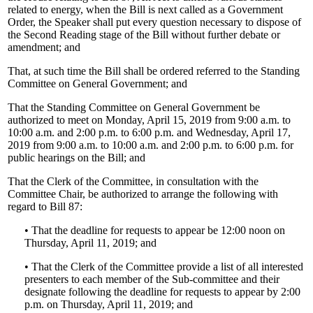
related to energy, when the Bill is next called as a Government
Order, the Speaker shall put every question necessary to dispose of
the Second Reading stage of the Bill without further debate or
amendment; and
That, at such time the Bill shall be ordered referred to the Standing
Committee on General Government; and
That the Standing Committee on General Government be
authorized to meet on Monday, April 15, 2019 from 9:00 a.m. to
10:00 a.m. and 2:00 p.m. to 6:00 p.m. and Wednesday, April 17,
2019 from 9:00 a.m. to 10:00 a.m. and 2:00 p.m. to 6:00 p.m. for
public hearings on the Bill; and
That the Clerk of the Committee, in consultation with the
Committee Chair, be authorized to arrange the following with
regard to Bill 87:
• That the deadline for requests to appear be 12:00 noon on
Thursday, April 11, 2019; and
• That the Clerk of the Committee provide a list of all interested
presenters to each member of the Sub-committee and their
designate following the deadline for requests to appear by 2:00
p.m. on Thursday, April 11, 2019; and