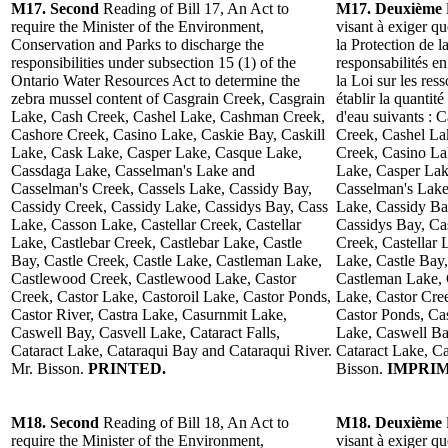
M17. Second
Reading of Bill 17, An Act to
M17. Deuxième
require the Minister of the Environment,
visant à exiger q
Conservation and Parks to discharge the
la Protection de l
responsibilities under subsection 15 (1) of the
responsabilités e
Ontario Water Resources Act to determine the
la Loi sur les res
zebra mussel content of Casgrain Creek, Casgrain
établir la quantit
Lake, Cash Creek, Cashel Lake, Cashman Creek,
d'eau suivants : 
Cashore Creek, Casino Lake, Caskie Bay, Caskill
Creek, Cashel La
Lake, Cask Lake, Casper Lake, Casque Lake,
Creek, Casino La
Cassdaga Lake, Casselman's Lake and
Lake, Casper Lak
Casselman's Creek, Cassels Lake, Cassidy Bay,
Casselman's Lake
Cassidy Creek, Cassidy Lake, Cassidys Bay, Cass
Lake, Cassidy Ba
Lake, Casson Lake, Castellar Creek, Castellar
Cassidys Bay, Ca
Lake, Castlebar Creek, Castlebar Lake, Castle
Creek, Castellar 
Bay, Castle Creek, Castle Lake, Castleman Lake,
Lake, Castle Bay,
Castlewood Creek, Castlewood Lake, Castor
Castleman Lake,
Creek, Castor Lake, Castoroil Lake, Castor Ponds,
Lake, Castor Cree
Castor River, Castra Lake, Casurnmit Lake,
Castor Ponds, Cas
Caswell Bay, Casvell Lake, Cataract Falls,
Lake, Caswell Bay
Cataract Lake, Cataraqui Bay and Cataraqui River.
Cataract Lake, Ca
Mr. Bisson.
PRINTED.
Bisson.
IMPRIM
M18. Second
Reading of Bill 18, An Act to
M18. Deuxième
require the Minister of the Environment,
visant à exiger q