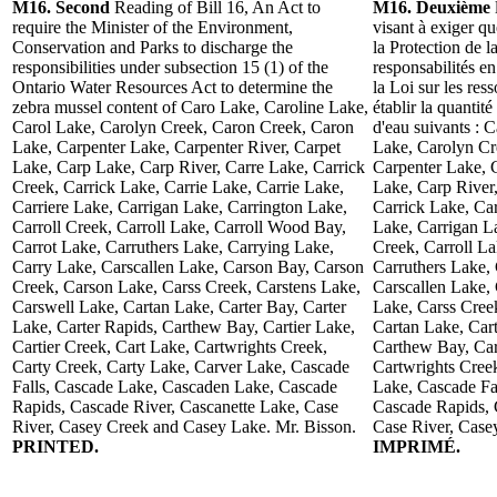
M16. Second
Reading of Bill 16, An Act to
M16. Deuxième
require the Minister of the Environment,
visant à exiger q
Conservation and Parks to discharge the
la Protection de l
responsibilities under subsection 15 (1) of the
responsabilités e
Ontario Water Resources Act to determine the
la Loi sur les res
zebra mussel content of Caro Lake, Caroline Lake,
établir la quantit
Carol Lake, Carolyn Creek, Caron Creek, Caron
d'eau suivants : 
Lake, Carpenter Lake, Carpenter River, Carpet
Lake, Carolyn Cr
Lake, Carp Lake, Carp River, Carre Lake, Carrick
Carpenter Lake, 
Creek, Carrick Lake, Carrie Lake, Carrie Lake,
Lake, Carp River,
Carriere Lake, Carrigan Lake, Carrington Lake,
Carrick Lake, Car
Carroll Creek, Carroll Lake, Carroll Wood Bay,
Lake, Carrigan La
Carrot Lake, Carruthers Lake, Carrying Lake,
Creek, Carroll L
Carry Lake, Carscallen Lake, Carson Bay, Carson
Carruthers Lake,
Creek, Carson Lake, Carss Creek, Carstens Lake,
Carscallen Lake,
Carswell Lake, Cartan Lake, Carter Bay, Carter
Lake, Carss Cree
Lake, Carter Rapids, Carthew Bay, Cartier Lake,
Cartan Lake, Cart
Cartier Creek, Cart Lake, Cartwrights Creek,
Carthew Bay, Cart
Carty Creek, Carty Lake, Carver Lake, Cascade
Cartwrights Cree
Falls, Cascade Lake, Cascaden Lake, Cascade
Lake, Cascade Fa
Rapids, Cascade River, Cascanette Lake, Case
Cascade Rapids, 
River, Casey Creek and Casey Lake. Mr. Bisson.
Case River, Case
PRINTED.
IMPRIMÉ.