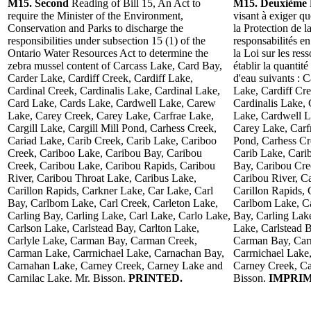
M15. Second
Reading of Bill 15, An Act to
M15. Deuxième
require the Minister of the Environment,
visant à exiger q
Conservation and Parks to discharge the
la Protection de l
responsibilities under subsection 15 (1) of the
responsabilités e
Ontario Water Resources Act to determine the
la Loi sur les res
zebra mussel content of Carcass Lake, Card Bay,
établir la quantit
Carder Lake, Cardiff Creek, Cardiff Lake,
d'eau suivants : 
Cardinal Creek, Cardinalis Lake, Cardinal Lake,
Lake, Cardiff Cre
Card Lake, Cards Lake, Cardwell Lake, Carew
Cardinalis Lake,
Lake, Carey Creek, Carey Lake, Carfrae Lake,
Lake, Cardwell L
Cargill Lake, Cargill Mill Pond, Carhess Creek,
Carey Lake, Carfr
Cariad Lake, Carib Creek, Carib Lake, Cariboo
Pond, Carhess Cr
Creek, Cariboo Lake, Caribou Bay, Caribou
Carib Lake, Cari
Creek, Caribou Lake, Caribou Rapids, Caribou
Bay, Caribou Cre
River, Caribou Throat Lake, Caribus Lake,
Caribou River, C
Carillon Rapids, Carkner Lake, Car Lake, Carl
Carillon Rapids, 
Bay, Carlbom Lake, Carl Creek, Carleton Lake,
Carlbom Lake, Ca
Carling Bay, Carling Lake, Carl Lake, Carlo Lake,
Bay, Carling Lak
Carlson Lake, Carlstead Bay, Carlton Lake,
Lake, Carlstead B
Carlyle Lake, Carman Bay, Carman Creek,
Carman Bay, Car
Carman Lake, Carrnichael Lake, Carnachan Bay,
Carrnichael Lake
Carnahan Lake, Carney Creek, Carney Lake and
Carney Creek, Ca
Carnilac Lake. Mr. Bisson.
PRINTED.
Bisson.
IMPRIM