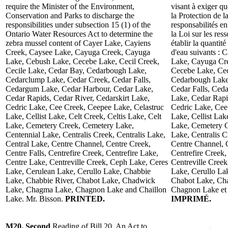
require the Minister of the Environment,
visant à exiger q
Conservation and Parks to discharge the
la Protection de l
responsibilities under subsection 15 (1) of the
responsabilités e
Ontario Water Resources Act to determine the
la Loi sur les res
zebra mussel content of Cayer Lake, Cayiens
établir la quantit
Creek, Caysee Lake, Cayuga Creek, Cayuga
d'eau suivants : 
Lake, Cebush Lake, Cecebe Lake, Cecil Creek,
Lake, Cayuga Cr
Cecile Lake, Cedar Bay, Cedarbough Lake,
Cecebe Lake, Cec
Cedarclump Lake, Cedar Creek, Cedar Falls,
Cedarbough Lake
Cedargum Lake, Cedar Harbour, Cedar Lake,
Cedar Falls, Ced
Cedar Rapids, Cedar River, Cedarskirt Lake,
Lake, Cedar Rapi
Cedric Lake, Cee Creek, Ceepee Lake, Celastruc
Cedric Lake, Cee
Lake, Cellist Lake, Celt Creek, Celtis Lake, Celt
Lake, Cellist Lak
Lake, Cemetery Creek, Cemetery Lake,
Lake, Cemetery C
Centennial Lake, Centralis Creek, Centralis Lake,
Lake, Centralis C
Central Lake, Centre Channel, Centre Creek,
Centre Channel, C
Centre Falls, Centrefire Creek, Centrefire Lake,
Centrefire Creek,
Centre Lake, Centreville Creek, Ceph Lake, Ceres
Centreville Cree
Lake, Cerulean Lake, Cerullo Lake, Chabbie
Lake, Cerullo La
Lake, Chabbie River, Chabot Lake, Chadwick
Chabot Lake, Ch
Lake, Chagma Lake, Chagnon Lake and Chaillon
Chagnon Lake et 
Lake. Mr. Bisson.
PRINTED.
IMPRIMÉ.
M20. Second
Reading of Bill 20, An Act to