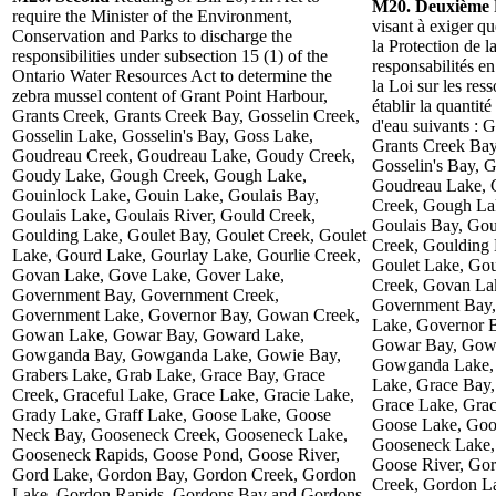
M20. Deuxième
require the Minister of the Environment,
visant à exiger q
Conservation and Parks to discharge the
la Protection de l
responsibilities under subsection 15 (1) of the
responsabilités e
Ontario Water Resources Act to determine the
la Loi sur les res
zebra mussel content of Grant Point Harbour,
établir la quantit
Grants Creek, Grants Creek Bay, Gosselin Creek,
d'eau suivants : 
Gosselin Lake, Gosselin's Bay, Goss Lake,
Grants Creek Bay
Goudreau Creek, Goudreau Lake, Goudy Creek,
Gosselin's Bay, 
Goudy Lake, Gough Creek, Gough Lake,
Goudreau Lake, 
Gouinlock Lake, Gouin Lake, Goulais Bay,
Creek, Gough La
Goulais Lake, Goulais River, Gould Creek,
Goulais Bay, Gou
Goulding Lake, Goulet Bay, Goulet Creek, Goulet
Creek, Goulding 
Lake, Gourd Lake, Gourlay Lake, Gourlie Creek,
Goulet Lake, Gou
Govan Lake, Gove Lake, Gover Lake,
Creek, Govan La
Government Bay, Government Creek,
Government Bay,
Government Lake, Governor Bay, Gowan Creek,
Lake, Governor 
Gowan Lake, Gowar Bay, Goward Lake,
Gowar Bay, Gow
Gowganda Bay, Gowganda Lake, Gowie Bay,
Gowganda Lake, 
Grabers Lake, Grab Lake, Grace Bay, Grace
Lake, Grace Bay,
Creek, Graceful Lake, Grace Lake, Gracie Lake,
Grace Lake, Grac
Grady Lake, Graff Lake, Goose Lake, Goose
Goose Lake, Goo
Neck Bay, Gooseneck Creek, Gooseneck Lake,
Gooseneck Lake,
Gooseneck Rapids, Goose Pond, Goose River,
Goose River, Go
Gord Lake, Gordon Bay, Gordon Creek, Gordon
Creek, Gordon L
Lake, Gordon Rapids, Gordons Bay and Gordons