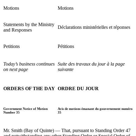
Motions
Motions
Statements by the Ministry
Déclarations ministérielles et réponses
and Responses
Petitions
Pétitions
Today’s business continues
Suite des travaux du jour à la page
on next page
suivante
ORDERS OF THE DAY
ORDRE DU JOUR
Government Notice of Motion
Avis de motions émanant du gouvernement numéro
Number 35
35
Mr. Smith (Bay of Quinte) — That, pursuant to Standing Order 47
and notwithstanding any other Standing Order or Special Order of