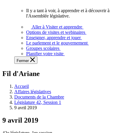
vous.
Il y a tant à voir, à apprendre et à découvrir à
Il
l'Assemblée législative.
y
a
Aller à Visiter et apprendre
tant
Options de visites et webinaires
à
Enseigner, apprendre et jouer
voir,
Le parlement et le gouvernement
à
Groupes scolaires
apprendre
Planifier votre visite
et
Fermer
à
découvrir
Fil d'Ariane
à
l'Assemblée
législative.
Accueil
Affaires législatives
Documents de la Chambre
Législature 42, Session 1
9 avril 2019
9 avril 2019
42e législature, 1re session