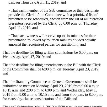
p.m. on Thursday, April 11, 2019; and
• That each member of the Sub-committee or their designate
provide the Clerk of the Committee with a prioritized list of
presenters to be scheduled, chosen from the list of all interested
presenters received by the Clerk, by 6:00 p.m. on Thursday,
April 11, 2019; and
• That each witness will receive up to six minutes for their
presentation followed by fourteen minutes divided equally
amongst the recognized parties for questioning; and
That the deadline for filing written submissions be 6:00 p.m. on
Wednesday, April 17, 2019; and
That the deadline for filing amendments to the Bill with the Clerk
of the Committee shall be 6:00 p.m. on Tuesday, April 23, 2019;
and
That the Standing Committee on General Government shall be
authorized to meet on Monday, April 29, 2019 from 9:00 a.m. to
10:15 a.m. and 2:00 p.m. to 6:00 p.m. and Wednesday, May 1,
2019 from 9:00 a.m. to 10:15 a.m. and from 3:00 p.m. to 8:00 p.m.
for clause-by-clause consideration of the Bill; and
That on Wednesday, May 1, 2019 at 5:30 p.m., those amendments