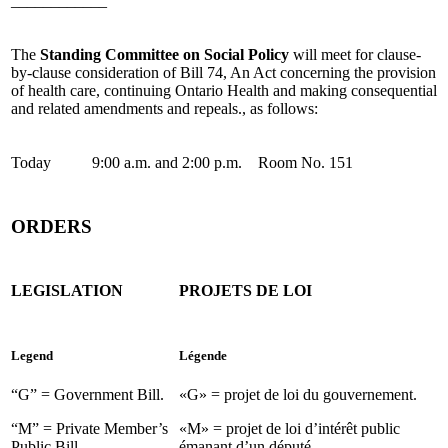
____________
The
Standing Committee on Social Policy
will meet for clause-
by-clause consideration of Bill 74, An Act concerning the provision
of health care, continuing Ontario Health and making consequential
and related amendments and repeals., as follows:
Today
9:00 a.m. and 2:00 p.m.
Room No. 151
ORDERS
LEGISLATION
PROJETS DE LOI
Legend
Légende
“G” = Government Bill.
«G» = projet de loi du gouvernement.
“M” = Private Member’s
«M» = projet de loi d’intérêt public
Public Bill.
émanant d’un député.