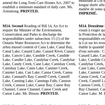
modifiant la Loi d
amend the Long-Term Care Homes Act, 2007 to
longue durée afin
establish a minimum standard of daily care. Ms.
matière de soins
Armstrong.
PRINTED.
IMPRIMÉ.
M14. Second
Reading of Bill 14, An Act to
M14. Deuxième
require the Minister of the Environment,
visant à exiger q
Conservation and Parks to discharge the
la Protection de l
responsibilities under subsection 15 (1) of the
responsabilités e
Ontario Water Resources Act to determine the
la Loi sur les res
zebra mussel content of Cana Lake, Canal Bay,
établir la quantit
Canal Lake, Canard Lake, Canard River, Canary
d'eau suivants : 
Lake, Cancer Lake, Candide Creek, Candide
Canard Lake, Can
Lake, Candler Lake, Candybar Creek, Candybar
Lake, Candide Cr
Lake, Candy Creek, Cane Lake, Canisbay Creek,
Candybar Creek,
Canisbay Lake, Canis Lake, Canister Creek,
Cane Lake, Canis
Canister Lake, Can Lake, Canna Creek, Canna
Lake, Canister C
Lake, Cannard's Bay, Canniff Creek, Canniff
Canna Creek, Can
Lake, Canning Lake, Cannings Falls, Cannon
Creek, Canniff L
Creek, Cannon Lake, Canoe Bay, Canoe Bay
Cannon Creek, C
Channel, Canoe Channel, Canoe Creek and
Bay Channel, Ca
Canoe Lake. Mr. Bisson.
PRINTED.
Canoe Lake. M. 