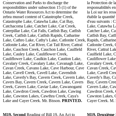
Conservation and Parks to discharge the
la Protection de l
responsibilities under subsection 15 (1) of the
responsabilités e
Ontario Water Resources Act to determine the
la Loi sur les res
zebra mussel content of Catastrophe Creek,
établir la quantit
Catastrophe Lake, Catawba Lake, Cat Bay,
d'eau suivants : 
Catchacoma Lake, Catcher Lake, Cat Creek,
Lake, Catawba L
Caterpillar Lake, Cat Falls, Catfish Bay, Catfish
Catcher Lake, Cat
Creek, Catfish Lake, Catfish Rapids, Catharine
Catfish Bay, Catf
Lake, Cathro Lake, Cathy's Lake, Catlonite Creek,
Rapids, Catharin
Catlonite Lake, Cat River, Cat Tail River, Cattral
Catlonite Creek, 
Lake, Cauchon Creek, Cauchon Lake, Caulfield
River, Cattral L
Lake, Cauley Lake, Cauliflower Creek,
Caulfield Lake, 
Cauliflower Lake, Caulkin Lake, Caution Lake,
Cauliflower Lake
Cavalary Creek, Cavalary Lake, Cavanagh Lake,
Cavalary Creek, 
Cavan Creek, Cavano Lake, Cave Harbour, Cave
Cavan Creek, Ca
Lake, Cavell Creek, Cavell Lake, Cavendish
Lake, Cavell Cre
Lake, Caverly's Bay, Cavern Creek, Cavern Lake,
Caverly's Bay, C
Cavers Bay, Cavern Creek, Cavern Lake, Cavers
Bay, Cavern Cree
Creek, Cavers Lake, Caviar Lake, Cawanogami
Cavers Lake, Ca
Lake, Cawdron Creek, Cawdron Lake, Cawing
Cawdron Creek, 
Lake, Cawston Lakes, Cawthra Creek, Caya's
Cawston Lakes, C
Lake and Cayer Creek. Mr. Bisson.
PRINTED.
Cayer Creek. M. 
M19. Second
Reading of Bill 19, An Act to
M19. Deuxième