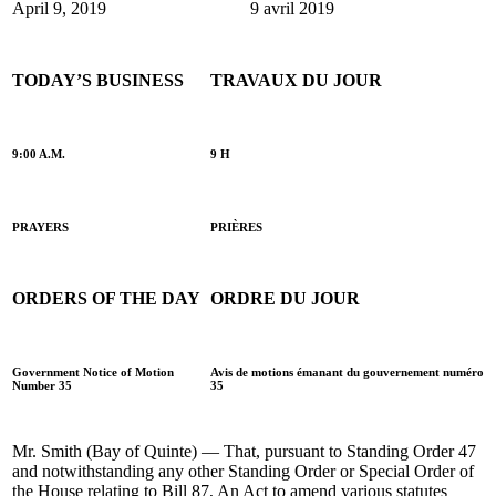
April 9, 2019
9 avril 2019
TODAY’S BUSINESS
TRAVAUX DU JOUR
9:00 A.M.
9 H
PRAYERS
PRIÈRES
ORDERS OF THE DAY
ORDRE DU JOUR
Government Notice of Motion
Avis de motions émanant du gouvernement numéro
Number 35
35
Mr. Smith (Bay of Quinte) — That, pursuant to Standing Order 47
and notwithstanding any other Standing Order or Special Order of
the House relating to Bill 87, An Act to amend various statutes