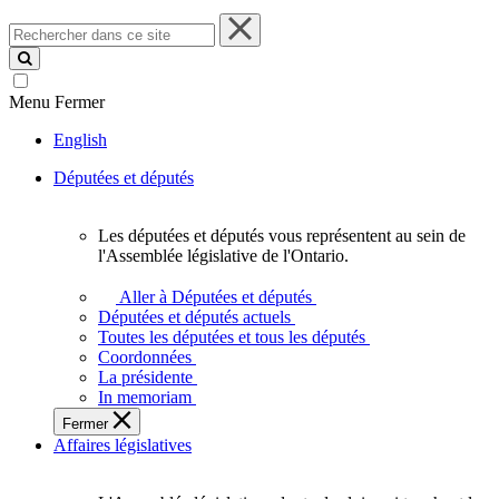
Rechercher
dans
ce
site
Menu
Fermer
English
Députées et députés
Les députées et députés vous représentent au sein de
Les
l'Assemblée législative de l'Ontario.
députées
et
Aller à Députées et députés
députés
Députées et députés actuels
vous
Toutes les députées et tous les députés
représentent
Coordonnées
au
La présidente
sein
In memoriam
de
Fermer
l'Assemblée
Affaires législatives
législative
de
l'Ontario.