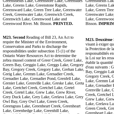
Greenshields Lake, Greenshore Lake, Greensides
Greenshields Lak
Lake, Greens Lake, Greenstone Rapids,
Lake, Greens Lak
Greensward Lake, Green Tree Lake, Greenwater
Lake, Green Tree
Creek, Greenwater Lake, Greenwich Creek,
Greenwater Lake
Greenwich Lake, Greenwood Lake and
Lake, Greenwood
Greenwood River. Mr. Bisson.
PRINTED.
Bisson.
IMPRIM
M23. Second
Reading of Bill 23, An Act to
M23. Deuxième
require the Minister of the Environment,
visant à exiger q
Conservation and Parks to discharge the
la Protection de l
responsibilities under subsection 15 (1) of the
responsabilités e
Ontario Water Resources Act to determine the
la Loi sur les res
zebra mussel content of Greer Creek, Greer Lake,
établir la quantit
Greers Bay, Greggio Lake, Greggs Lake, Gregory
d'eau suivants : 
Bay, Gregory Creek, Gregory Lake, Grehan Lake,
Bay, Greggio Lak
Greig Lake, Gremm Lake, Grenadier Creek,
Gregory Creek, G
Grenadier Lake, Grenadier Pond, Grenfell Lake,
Lake, Gremm Lake
Grenier Lake, Grenville Lake, Greske Lake, Greta
Lake, Grenadier 
Lake, Gretchel Creek, Gretchel Lake, Gretel
Grenville Lake, 
Creek, Gretel Lake, Grew Lake, Grew River,
Creek, Gretchel L
Grey Duck Lake, Grey Lake, Grelava Lake, Grey
Grew Lake, Grew
Owl Bay, Grey Owl Lake, Green Creek,
Lake, Grelava L
Greengrass Lake, Greenheart Creek, Greenheart
Green Creek, Gre
Lake, Greenhedge Lake, Greenhill Lake,
Greenheart Lake,