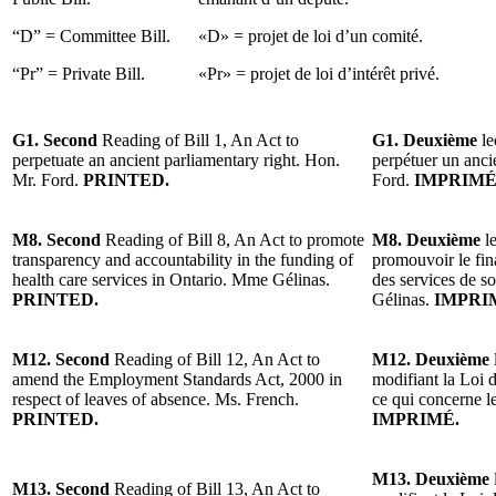
“D” = Committee Bill.
«D» = projet de loi d’un comité.
“Pr” = Private Bill.
«Pr» = projet de loi d’intérêt privé.
G1. Second
Reading of Bill 1, An Act to
G1. Deuxième
le
perpetuate an ancient parliamentary right. Hon.
perpétuer un anci
Mr. Ford.
PRINTED.
Ford.
IMPRIMÉ
M8. Second
Reading of Bill 8, An Act to promote
M8. Deuxième
le
transparency and accountability in the funding of
promouvoir le fin
health care services in Ontario. Mme Gélinas.
des services de s
PRINTED.
Gélinas.
IMPRI
M12. Second
Reading of Bill 12, An Act to
M12. Deuxième
amend the Employment Standards Act, 2000 in
modifiant la Loi 
respect of leaves of absence. Ms. French.
ce qui concerne 
PRINTED.
IMPRIMÉ.
M13. Deuxième
M13. Second
Reading of Bill 13, An Act to