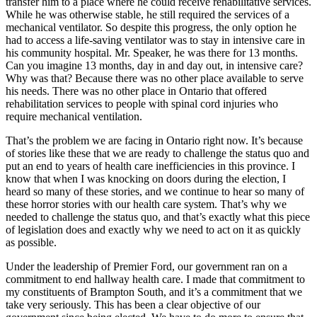
transfer him to a place where he could receive rehabilitative services.
While he was otherwise stable, he still required the services of a
mechanical ventilator. So despite this progress, the only option he
had to access a life-saving ventilator was to stay in intensive care in
his community hospital. Mr. Speaker, he was there for 13 months.
Can you imagine 13 months, day in and day out, in intensive care?
Why was that? Because there was no other place available to serve
his needs. There was no other place in Ontario that offered
rehabilitation services to people with spinal cord injuries who
require mechanical ventilation.
That’s the problem we are facing in Ontario right now. It’s because
of stories like these that we are ready to challenge the status quo and
put an end to years of health care inefficiencies in this province. I
know that when I was knocking on doors during the election, I
heard so many of these stories, and we continue to hear so many of
these horror stories with our health care system. That’s why we
needed to challenge the status quo, and that’s exactly what this piece
of legislation does and exactly why we need to act on it as quickly
as possible.
Under the leadership of Premier Ford, our government ran on a
commitment to end hallway health care. I made that commitment to
my constituents of Brampton South, and it’s a commitment that we
take very seriously. This has been a clear objective of our