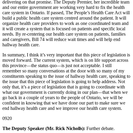
delivering on that promise. The Deputy Premier, her incredible team
and our entire government are working very hard to fix the health
care system in Ontario. If passed, The People’s Health Care Act will
build a public health care system centred around the patient. It will
organize health care providers to work as one coordinated team and
it will create a system that is focused on patients and specific local
needs. By re-centering our health care system on patients, families
and caregivers, Bill 74 will reduce wait times and will help end
hallway health care.
In summary, I think it’s very important that this piece of legislation is
moved forward. The current system, which is on life support across
this province—the status quo—is just not acceptable. I still
remember so many conversations at the door with so many of my
constituents speaking to the issue of hallway health care, speaking to
the issue that this piece of legislation is going to help address. Not
only that, it’s a piece of legislation that is going to coordinate with
what our government is currently doing in our plan—that when we
go back in a couple of years to the people of Ontario, we will be
confident in knowing that we have done our part to make sure we
end hallway health care and we improve our health care system.
0920
The Deputy Speaker (Mr. Rick Nicholls):
Further debate.