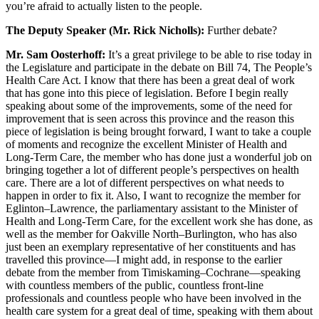
you’re afraid to actually listen to the people.
The Deputy Speaker (Mr. Rick Nicholls):
Further debate?
Mr. Sam Oosterhoff:
It’s a great privilege to be able to rise today in
the Legislature and participate in the debate on Bill 74, The People’s
Health Care Act. I know that there has been a great deal of work
that has gone into this piece of legislation. Before I begin really
speaking about some of the improvements, some of the need for
improvement that is seen across this province and the reason this
piece of legislation is being brought forward, I want to take a couple
of moments and recognize the excellent Minister of Health and
Long-Term Care, the member who has done just a wonderful job on
bringing together a lot of different people’s perspectives on health
care. There are a lot of different perspectives on what needs to
happen in order to fix it. Also, I want to recognize the member for
Eglinton–Lawrence, the parliamentary assistant to the Minister of
Health and Long-Term Care, for the excellent work she has done, as
well as the member for Oakville North–Burlington, who has also
just been an exemplary representative of her constituents and has
travelled this province—I might add, in response to the earlier
debate from the member from Timiskaming–Cochrane—speaking
with countless members of the public, countless front-line
professionals and countless people who have been involved in the
health care system for a great deal of time, speaking with them about