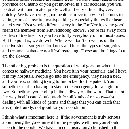
province of Ontario or you get involved in a car accident, you will
be dealt with and treated pretty well and very efficiently, very
quickly. We have a very good health care system when it comes to
taking care of those trauma-type things, especially things like heart
attacks etc. It’s a whole different story in the Far North, as my good
friend the member from Kiiwetinoong knows. You’re far away from
centres of treatment so you have to fly everybody out in most cases.
But the point is, we do well. Where we don’t do well is on the
elective side—surgeries for knees and hips, the types of surgeries
and treatments that are not life-threatening. Those are the things that
are the slowest.
The other big problem is the question of what goes on when it
comes to hallway medicine. You have it in your hospitals, and I have
it in my hospitals. People go into the emergency, they need a bed,
and you’re scrambling trying to find a bed for the patient. You
sometimes end up having to stay in the emergency for a night or
two. Sometimes you end up in the hallway on the ward. That is not
the way health care should work for all kinds of reasons—also
dealing with all kinds of germs and things that you can catch that
are, quite frankly, not good for your condition.
I think what’s important here is, if the government is truly serious
about being the government for the people, well then you should
listen to the people. We have a mechanism, long-cherished in this