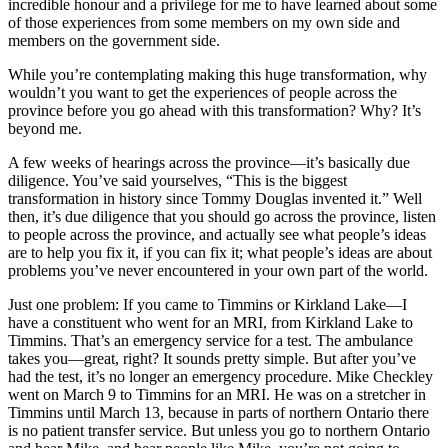
incredible honour and a privilege for me to have learned about some
of those experiences from some members on my own side and
members on the government side.
While you’re contemplating making this huge transformation, why
wouldn’t you want to get the experiences of people across the
province before you go ahead with this transformation? Why? It’s
beyond me.
A few weeks of hearings across the province—it’s basically due
diligence. You’ve said yourselves, “This is the biggest
transformation in history since Tommy Douglas invented it.” Well
then, it’s due diligence that you should go across the province, listen
to people across the province, and actually see what people’s ideas
are to help you fix it, if you can fix it; what people’s ideas are about
problems you’ve never encountered in your own part of the world.
Just one problem: If you came to Timmins or Kirkland Lake—I
have a constituent who went for an MRI, from Kirkland Lake to
Timmins. That’s an emergency service for a test. The ambulance
takes you—great, right? It sounds pretty simple. But after you’ve
had the test, it’s no longer an emergency procedure. Mike Checkley
went on March 9 to Timmins for an MRI. He was on a stretcher in
Timmins until March 13, because in parts of northern Ontario there
is no patient transfer service. But unless you go to northern Ontario