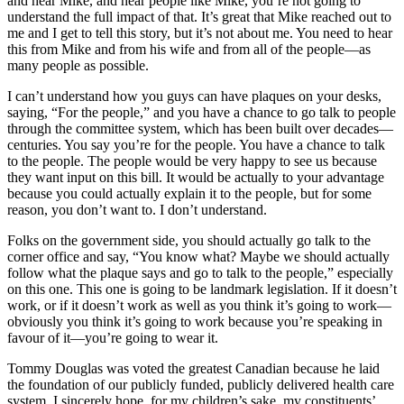
and hear Mike, and hear people like Mike, you’re not going to
understand the full impact of that. It’s great that Mike reached out to
me and I get to tell this story, but it’s not about me. You need to hear
this from Mike and from his wife and from all of the people—as
many people as possible.
I can’t understand how you guys can have plaques on your desks,
saying, “For the people,” and you have a chance to go talk to people
through the committee system, which has been built over decades—
centuries. You say you’re for the people. You have a chance to talk
to the people. The people would be very happy to see us because
they want input on this bill. It would be actually to your advantage
because you could actually explain it to the people, but for some
reason, you don’t want to. I don’t understand.
Folks on the government side, you should actually go talk to the
corner office and say, “You know what? Maybe we should actually
follow what the plaque says and go to talk to the people,” especially
on this one. This one is going to be landmark legislation. If it doesn’t
work, or if it doesn’t work as well as you think it’s going to work—
obviously you think it’s going to work because you’re speaking in
favour of it—you’re going to wear it.
Tommy Douglas was voted the greatest Canadian because he laid
the foundation of our publicly funded, publicly delivered health care
system. I sincerely hope, for my children’s sake, my constituents’