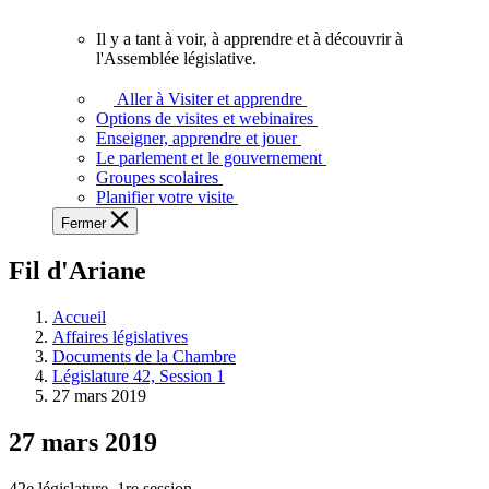
vous.
Il y a tant à voir, à apprendre et à découvrir à
Il
l'Assemblée législative.
y
a
Aller à Visiter et apprendre
tant
Options de visites et webinaires
à
Enseigner, apprendre et jouer
voir,
Le parlement et le gouvernement
à
Groupes scolaires
apprendre
Planifier votre visite
et
Fermer
à
découvrir
Fil d'Ariane
à
l'Assemblée
législative.
Accueil
Affaires législatives
Documents de la Chambre
Législature 42, Session 1
27 mars 2019
27 mars 2019
42e législature, 1re session