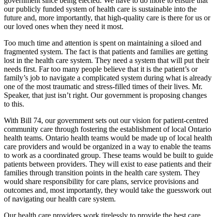
government since being elected. We have to do more to ensure that
our publicly funded system of health care is sustainable into the
future and, more importantly, that high-quality care is there for us or
our loved ones when they need it most.
Too much time and attention is spent on maintaining a siloed and
fragmented system. The fact is that patients and families are getting
lost in the health care system. They need a system that will put their
needs first. Far too many people believe that it is the patient’s or
family’s job to navigate a complicated system during what is already
one of the most traumatic and stress-filled times of their lives. Mr.
Speaker, that just isn’t right. Our government is proposing changes
to this.
With Bill 74, our government sets out our vision for patient-centred
community care through fostering the establishment of local Ontario
health teams. Ontario health teams would be made up of local health
care providers and would be organized in a way to enable the teams
to work as a coordinated group. These teams would be built to guide
patients between providers. They will exist to ease patients and their
families through transition points in the health care system. They
would share responsibility for care plans, service provisions and
outcomes and, most importantly, they would take the guesswork out
of navigating our health care system.
Our health care providers work tirelessly to provide the best care