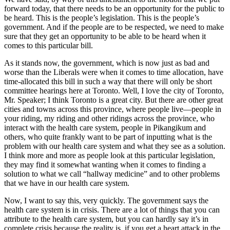
forward today, that there needs to be an opportunity for the public to
be heard. This is the people’s legislation. This is the people’s
government. And if the people are to be respected, we need to make
sure that they get an opportunity to be able to be heard when it
comes to this particular bill.
As it stands now, the government, which is now just as bad and
worse than the Liberals were when it comes to time allocation, have
time-allocated this bill in such a way that there will only be short
committee hearings here at Toronto. Well, I love the city of Toronto,
Mr. Speaker; I think Toronto is a great city. But there are other great
cities and towns across this province, where people live—people in
your riding, my riding and other ridings across the province, who
interact with the health care system, people in Pikangikum and
others, who quite frankly want to be part of inputting what is the
problem with our health care system and what they see as a solution.
I think more and more as people look at this particular legislation,
they may find it somewhat wanting when it comes to finding a
solution to what we call “hallway medicine” and to other problems
that we have in our health care system.
Now, I want to say this, very quickly. The government says the
health care system is in crisis. There are a lot of things that you can
attribute to the health care system, but you can hardly say it’s in
complete crisis because the reality is, if you get a heart attack in the