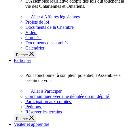
L'Assemblée législative adopte des lois qui touchent la
L'Assemblée
vie des Ontariennes et Ontariens.
législative
adopte
Aller à Affaires législatives
des
Projets de loi
lois
Documents de la Chambre
qui
Vidéo
touchent
Comités
la
Documents des comités
vie
Calendrier
des
Fermer
Ontariennes
Participer
et
Ontariens.
Pour fonctionner à son plein potentiel, l'Assemblée a
Pour
besoin de vous.
fonctionner
à
Aller à Participer
son
Communiquer avec une députée ou un député
plein
Participation aux comités
potentiel,
Pétitions
l'Assemblée
Réserver les terrains
a
Fermer
besoin
Visiter et apprendre
de