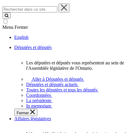
Rechercher
dans
ce
site
Menu
Fermer
English
Députées et députés
Les députées et députés vous représentent au sein de
Les
l'Assemblée législative de l'Ontario.
députées
et
Aller à Députées et députés
députés
Députées et députés actuels
vous
Toutes les députées et tous les députés
représentent
Coordonnées
au
La présidente
sein
In memoriam
de
Fermer
l'Assemblée
Affaires législatives
législative
de
l'Ontario.