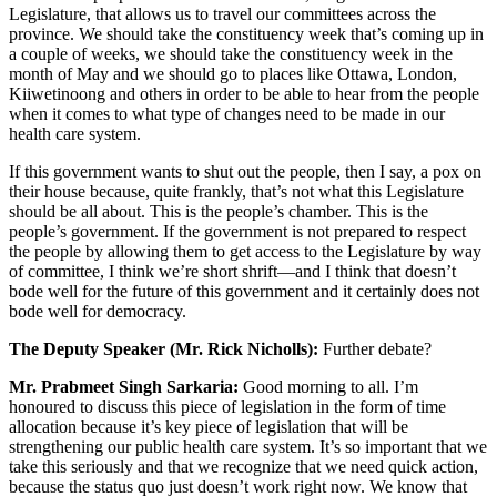
Legislature, that allows us to travel our committees across the
province. We should take the constituency week that’s coming up in
a couple of weeks, we should take the constituency week in the
month of May and we should go to places like Ottawa, London,
Kiiwetinoong and others in order to be able to hear from the people
when it comes to what type of changes need to be made in our
health care system.
If this government wants to shut out the people, then I say, a pox on
their house because, quite frankly, that’s not what this Legislature
should be all about. This is the people’s chamber. This is the
people’s government. If the government is not prepared to respect
the people by allowing them to get access to the Legislature by way
of committee, I think we’re short shrift—and I think that doesn’t
bode well for the future of this government and it certainly does not
bode well for democracy.
The Deputy Speaker (Mr. Rick Nicholls):
Further debate?
Mr. Prabmeet Singh Sarkaria:
Good morning to all. I’m
honoured to discuss this piece of legislation in the form of time
allocation because it’s key piece of legislation that will be
strengthening our public health care system. It’s so important that we
take this seriously and that we recognize that we need quick action,
because the status quo just doesn’t work right now. We know that