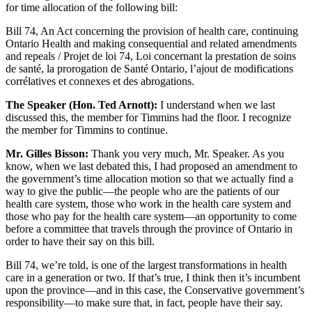
for time allocation of the following bill:
Bill 74, An Act concerning the provision of health care, continuing
Ontario Health and making consequential and related amendments
and repeals / Projet de loi 74, Loi concernant la prestation de soins
de santé, la prorogation de Santé Ontario, l’ajout de modifications
corrélatives et connexes et des abrogations.
The Speaker (Hon. Ted Arnott):
I understand when we last
discussed this, the member for Timmins had the floor. I recognize
the member for Timmins to continue.
Mr. Gilles Bisson:
Thank you very much, Mr. Speaker. As you
know, when we last debated this, I had proposed an amendment to
the government’s time allocation motion so that we actually find a
way to give the public—the people who are the patients of our
health care system, those who work in the health care system and
those who pay for the health care system—an opportunity to come
before a committee that travels through the province of Ontario in
order to have their say on this bill.
Bill 74, we’re told, is one of the largest transformations in health
care in a generation or two. If that’s true, I think then it’s incumbent
upon the province—and in this case, the Conservative government’s
responsibility—to make sure that, in fact, people have their say.