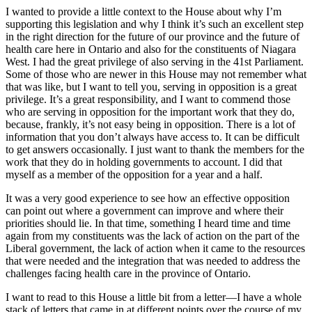
I wanted to provide a little context to the House about why I’m
supporting this legislation and why I think it’s such an excellent step
in the right direction for the future of our province and the future of
health care here in Ontario and also for the constituents of Niagara
West. I had the great privilege of also serving in the 41st Parliament.
Some of those who are newer in this House may not remember what
that was like, but I want to tell you, serving in opposition is a great
privilege. It’s a great responsibility, and I want to commend those
who are serving in opposition for the important work that they do,
because, frankly, it’s not easy being in opposition. There is a lot of
information that you don’t always have access to. It can be difficult
to get answers occasionally. I just want to thank the members for the
work that they do in holding governments to account. I did that
myself as a member of the opposition for a year and a half.
It was a very good experience to see how an effective opposition
can point out where a government can improve and where their
priorities should lie. In that time, something I heard time and time
again from my constituents was the lack of action on the part of the
Liberal government, the lack of action when it came to the resources
that were needed and the integration that was needed to address the
challenges facing health care in the province of Ontario.
I want to read to this House a little bit from a letter—I have a whole
stack of letters that came in at different points over the course of my