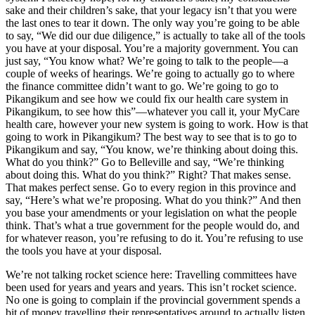
sake and their children’s sake, that your legacy isn’t that you were
the last ones to tear it down. The only way you’re going to be able
to say, “We did our due diligence,” is actually to take all of the tools
you have at your disposal. You’re a majority government. You can
just say, “You know what? We’re going to talk to the people—a
couple of weeks of hearings. We’re going to actually go to where
the finance committee didn’t want to go. We’re going to go to
Pikangikum and see how we could fix our health care system in
Pikangikum, to see how this”—whatever you call it, your MyCare
health care, however your new system is going to work. How is that
going to work in Pikangikum? The best way to see that is to go to
Pikangikum and say, “You know, we’re thinking about doing this.
What do you think?” Go to Belleville and say, “We’re thinking
about doing this. What do you think?” Right? That makes sense.
That makes perfect sense. Go to every region in this province and
say, “Here’s what we’re proposing. What do you think?” And then
you base your amendments or your legislation on what the people
think. That’s what a true government for the people would do, and
for whatever reason, you’re refusing to do it. You’re refusing to use
the tools you have at your disposal.
We’re not talking rocket science here: Travelling committees have
been used for years and years and years. This isn’t rocket science.
No one is going to complain if the provincial government spends a
bit of money travelling their representatives around to actually listen