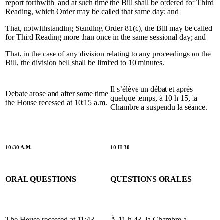
report forthwith, and at such time the Bill shall be ordered for Third
Reading, which Order may be called that same day; and
That, notwithstanding Standing Order 81(c), the Bill may be called
for Third Reading more than once in the same sessional day; and
That, in the case of any division relating to any proceedings on the
Bill, the division bell shall be limited to 10 minutes.
Il s’élève un débat et après
Debate arose and after some time
quelque temps, à 10 h 15, la
the House recessed at 10:15 a.m.
Chambre a suspendu la séance.
10:30 A.M.
10 H 30
ORAL QUESTIONS
QUESTIONS ORALES
The House recessed at 11:43
À 11 h 43, la Chambre a