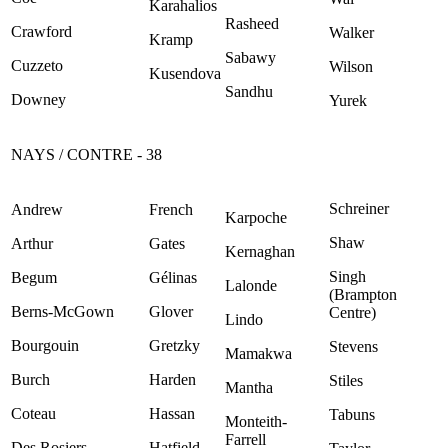
Karahalios
Rasheed
Crawford
Walker
Kramp
Sabawy
Cuzzeto
Wilson
Kusendova
Sandhu
Downey
Yurek
NAYS / CONTRE - 38
Schreiner
Andrew
French
Karpoche
Shaw
Arthur
Gates
Kernaghan
Singh
Begum
Gélinas
Lalonde
(Brampton
Berns-McGown
Glover
Centre)
Lindo
Bourgouin
Gretzky
Stevens
Mamakwa
Burch
Harden
Stiles
Mantha
Coteau
Hassan
Tabuns
Monteith-
Farrell
Des Rosiers
Hatfield