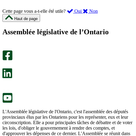
,
,
Cette page vous a-t-elle été utile?
Oui
Non
cette
cette
Haut de page
page
page
m’a
ne
Assemblée législative de l’Ontario
été
m’a
utile.
pas
Un
été
sondage
utile.
facultatif
Un
s’ouvre
sondage
dans
facultatif
un
s’ouvre
nouvel
dans
onglet.
un
nouvel
onglet.
L'Assemblée législative de l'Ontario, c'est l'assemblée des députés
provinciaux élus par les Ontariens pour les représenter, eux et leur
circonscription. Elle a pour principales tâches de débattre et de voter
les lois, d'obliger le gouvernement à rendre des comptes, et
d'approuver les dépenses de ce dernier. L'Assemblée se réunit dans