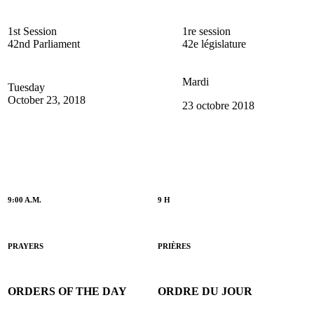
1st Session
1re session
42nd Parliament
42e législature
Mardi
Tuesday
October 23, 2018
23 octobre 2018
9:00 A.M.
9 H
PRAYERS
PRIÈRES
ORDERS OF THE DAY
ORDRE DU JOUR