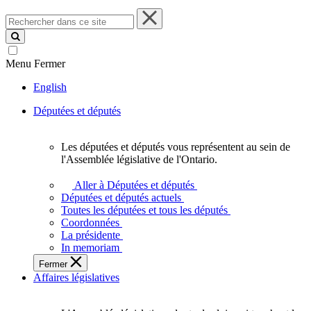
Rechercher
dans
ce
site
Menu
Fermer
English
Députées et députés
Les députées et députés vous représentent au sein de
Les
l'Assemblée législative de l'Ontario.
députées
et
Aller à Députées et députés
députés
Députées et députés actuels
vous
Toutes les députées et tous les députés
représentent
Coordonnées
au
La présidente
sein
In memoriam
de
Fermer
l'Assemblée
Affaires législatives
législative
de
l'Ontario.