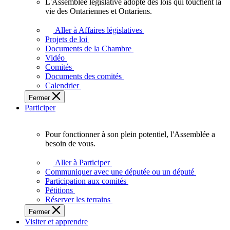
L'Assemblée législative adopte des lois qui touchent la
L'Assemblée
vie des Ontariennes et Ontariens.
législative
adopte
Aller à Affaires législatives
des
Projets de loi
lois
Documents de la Chambre
qui
Vidéo
touchent
Comités
la
Documents des comités
vie
Calendrier
des
Fermer
Ontariennes
Participer
et
Ontariens.
Pour fonctionner à son plein potentiel, l'Assemblée a
Pour
besoin de vous.
fonctionner
à
Aller à Participer
son
Communiquer avec une députée ou un député
plein
Participation aux comités
potentiel,
Pétitions
l'Assemblée
Réserver les terrains
a
Fermer
besoin
Visiter et apprendre
de