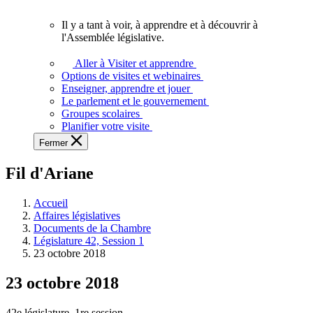
vous.
Il y a tant à voir, à apprendre et à découvrir à
Il
l'Assemblée législative.
y
a
Aller à Visiter et apprendre
tant
Options de visites et webinaires
à
Enseigner, apprendre et jouer
voir,
Le parlement et le gouvernement
à
Groupes scolaires
apprendre
Planifier votre visite
et
Fermer
à
découvrir
Fil d'Ariane
à
l'Assemblée
législative.
Accueil
Affaires législatives
Documents de la Chambre
Législature 42, Session 1
23 octobre 2018
23 octobre 2018
42e législature, 1re session