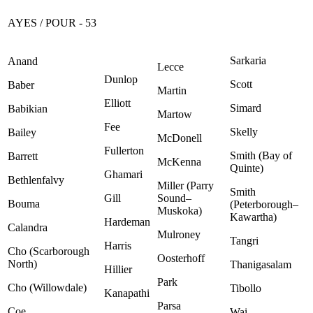
AYES / POUR - 53
Sarkaria
Anand
Lecce
Dunlop
Scott
Baber
Martin
Elliott
Simard
Babikian
Martow
Fee
Skelly
Bailey
McDonell
Fullerton
Smith (Bay of
Barrett
McKenna
Quinte)
Ghamari
Bethlenfalvy
Miller (Parry
Smith
Gill
Sound–
Bouma
(Peterborough–
Muskoka)
Kawartha)
Hardeman
Calandra
Mulroney
Tangri
Harris
Cho (Scarborough
Oosterhoff
North)
Thanigasalam
Hillier
Park
Cho (Willowdale)
Tibollo
Kanapathi
Parsa
Coe
Wai