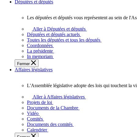
Députées et députés
Les députées et députés vous représentent au sein de l'As
Les
députées
Aller à Députées et députés
et
Députées et députés actuels
députés
Toutes les députées et tous les députés
vous
Coordonnées
représentent
La présidente
au
In memoriam
sein
Fermer
de
Affaires législatives
l'Assemblée
législative
de
L'Assemblée législative adopte des lois qui touchent la v
l'Ontario.
L'Assemblée
législative
Aller à Affaires législatives
adopte
Projets de loi
des
Documents de la Chambre
lois
Vidéo
qui
Comités
touchent
Documents des comités
la
Calendrier
vie