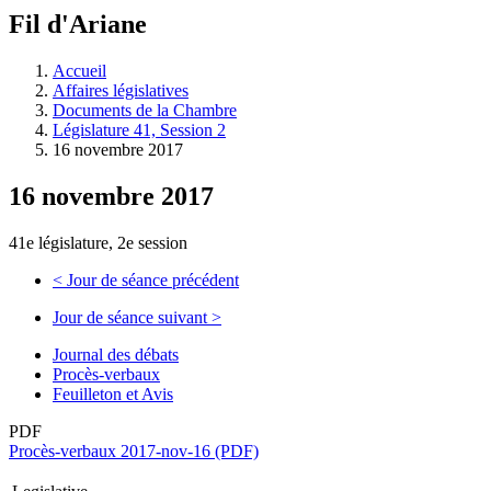
à
Fil d'Ariane
découvrir
à
l'Assemblée
Accueil
législative.
Affaires législatives
Documents de la Chambre
Législature 41, Session 2
16 novembre 2017
16 novembre 2017
41e législature, 2e session
<
Jour de séance précédent
Jour de séance suivant
>
Journal des débats
Procès-verbaux
Feuilleton et Avis
PDF
Procès-verbaux 2017-nov-16 (PDF)