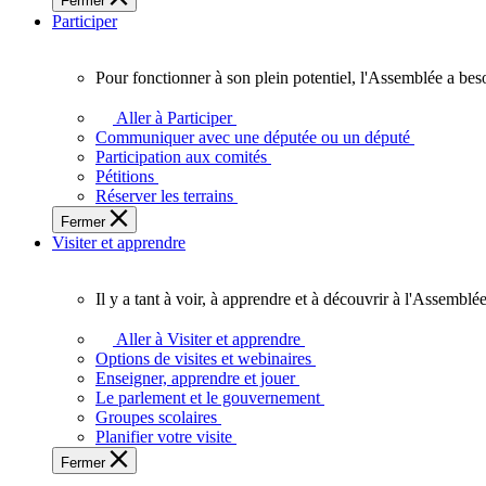
Fermer
des
Participer
Ontariennes
et
Ontariens.
Pour fonctionner à son plein potentiel, l'Assemblée a bes
Pour
fonctionner
Aller à Participer
à
Communiquer avec une députée ou un député
son
Participation aux comités
plein
Pétitions
potentiel,
Réserver les terrains
l'Assemblée
Fermer
a
Visiter et apprendre
besoin
de
vous.
Il y a tant à voir, à apprendre et à découvrir à l'Assemblée
Il
y
Aller à Visiter et apprendre
a
Options de visites et webinaires
tant
Enseigner, apprendre et jouer
à
Le parlement et le gouvernement
voir,
Groupes scolaires
à
Planifier votre visite
apprendre
Fermer
et