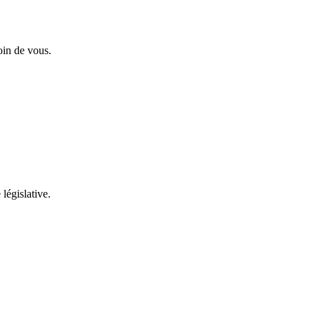
oin de vous.
 législative.