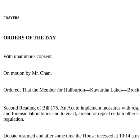
PRAYERS
ORDERS OF THE DAY
With unanimous consent,
On motion by Mr. Chan,
Ordered, That the Member for Haliburton––Kawartha Lakes––Brock (M
Second Reading of Bill 175, An Act to implement measures with respe
and forensic laboratories and to enact, amend or repeal certain other s
regulation.
Debate resumed and after some time the House recessed at 10:14 a.m