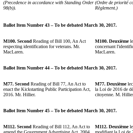
(Precedence in accordance with Standing Order
(Ordre de priorité c
98(b)).
Règlement.)
Ballot Item Number 43 – To be debated March 30, 2017.
M100. Second
Reading of Bill 100, An Act
M100. Deuxième
l
respecting identification for veterans. Mr.
concernant l'identif
MacLaren.
MacLaren.
Ballot Item Number 44 – To be debated March 30, 2017.
M77. Second
Reading of Bill 77, An Act to
M77. Deuxième
lec
enact the Kickstarting Public Participation Act,
la Loi de 2016 de dé
2016. Mr. Hillier.
citoyenne. M. Hillier
Ballot Item Number 45 – To be debated March 30, 2017.
M112. Second
Reading of Bill 112, An Act to
M112. Deuxième
l
amend the Government Advertising Act, 2004.
modifiant la Loi de 