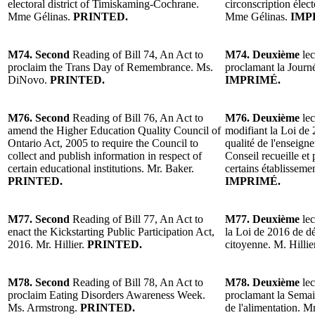
electoral district of Timiskaming-Cochrane.
circonscription éle
Mme Gélinas.
PRINTED.
Mme Gélinas.
IMP
M74. Second
Reading of Bill 74, An Act to
M74. Deuxième
lec
proclaim the Trans Day of Remembrance. Ms.
proclamant la Jour
DiNovo.
PRINTED.
IMPRIMÉ.
M76. Second
Reading of Bill 76, An Act to
M76. Deuxième
lec
amend the Higher Education Quality Council of
modifiant la Loi de 
Ontario Act, 2005 to require the Council to
qualité de l'enseign
collect and publish information in respect of
Conseil recueille et
certain educational institutions. Mr. Baker.
certains établissem
PRINTED.
IMPRIMÉ.
M77. Second
Reading of Bill 77, An Act to
M77. Deuxième
lec
enact the Kickstarting Public Participation Act,
la Loi de 2016 de dé
2016. Mr. Hillier.
PRINTED.
citoyenne. M. Hillie
M78. Second
Reading of Bill 78, An Act to
M78. Deuxième
lec
proclaim Eating Disorders Awareness Week.
proclamant la Semain
Ms. Armstrong.
PRINTED.
de l'alimentation.