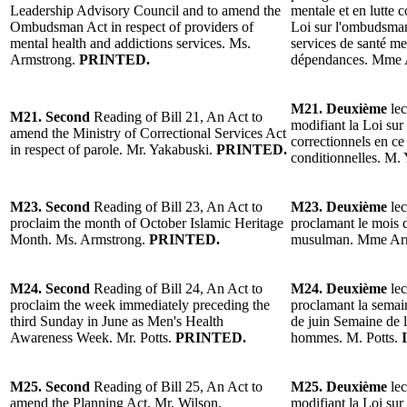
Leadership Advisory Council and to amend the
mentale et en lutte 
Ombudsman Act in respect of providers of
Loi sur l'ombudsman
mental health and addictions services. Ms.
services de santé men
Armstrong.
PRINTED.
dépendances. Mme 
M21. Deuxième
lec
M21. Second
Reading of Bill 21, An Act to
modifiant la Loi sur
amend the Ministry of Correctional Services Act
correctionnels en ce
in respect of parole. Mr. Yakabuski.
PRINTED.
conditionnelles. M.
M23. Second
Reading of Bill 23, An Act to
M23. Deuxième
lec
proclaim the month of October Islamic Heritage
proclamant le mois 
Month. Ms. Armstrong.
PRINTED.
musulman. Mme Ar
M24. Second
Reading of Bill 24, An Act to
M24. Deuxième
lec
proclaim the week immediately preceding the
proclamant la semai
third Sunday in June as Men's Health
de juin Semaine de la
Awareness Week. Mr. Potts.
PRINTED.
hommes. M. Potts.
M25. Second
Reading of Bill 25, An Act to
M25. Deuxième
lec
amend the Planning Act. Mr. Wilson.
modifiant la Loi sur