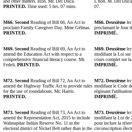
and other matters. Hon. Mr. Del Duca.
L'hon. M. Del Duc
PRINTED.
Time used: 5 hrs. 07 mins.
07.
M66. Second
Reading of Bill 66, An Act to
M66. Deuxième
lec
proclaim Family Caregiver Day. Mme Gélinas.
proclamant le Jour d
PRINTED.
IMPRIMÉ.
M69. Second
Reading of Bill 69, An Act to
M69. Deuxième
lec
amend the Education Act with respect to a
modifiant la Loi sur
comprehensive financial literacy course. Mr.
cours complet sur la
Fedeli.
PRINTED.
IMPRIMÉ.
M72. Second
Reading of Bill 72, An Act to
M72. Deuxième
lec
amend the Highway Traffic Act to provide rules
modifiant le Code de
for the use of roundabouts. Mr. Harris.
régissant l'utilisatio
PRINTED.
IMPRIMÉ.
M73. Second
Reading of Bill 73, An Act to
M73. Deuxième
lec
amend the Representation Act, 2015 to include
modifiant la Loi de 
Wahnapitae Indian Reserve No. 11 in the
pour inclure la rése
electoral district of Nickel Belt rather than in the
circonscription élect