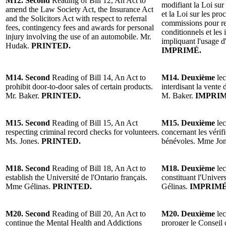
M12. Second
Reading of Bill 12, An Act to
modifiant la Loi sur 
amend the Law Society Act, the Insurance Act
et la Loi sur les pro
and the Solicitors Act with respect to referral
commissions pour r
fees, contingency fees and awards for personal
conditionnels et les
injury involving the use of an automobile. Mr.
impliquant l'usage 
Hudak.
PRINTED.
IMPRIMÉ.
M14. Second
Reading of Bill 14, An Act to
M14. Deuxième
lec
prohibit door-to-door sales of certain products.
interdisant la vente 
Mr. Baker.
PRINTED.
M. Baker.
IMPRIM
M15. Second
Reading of Bill 15, An Act
M15. Deuxième
lec
respecting criminal record checks for volunteers.
concernant les vérifi
Ms. Jones.
PRINTED.
bénévoles. Mme Jo
M18. Second
Reading of Bill 18, An Act to
M18. Deuxième
lec
establish the Université de l'Ontario français.
constituant l'Univer
Mme Gélinas.
PRINTED.
Gélinas.
IMPRIMÉ
M20. Second
Reading of Bill 20, An Act to
M20. Deuxième
lec
continue the Mental Health and Addictions
proroger le Conseil 