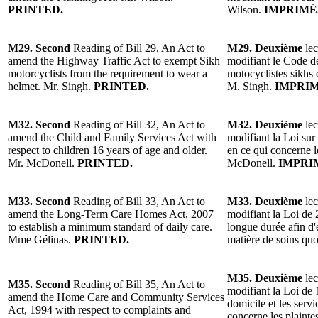
PRINTED.
Wilson.
IMPRIMÉ
M29. Second
Reading of Bill 29, An Act to
M29. Deuxième
lec
amend the Highway Traffic Act to exempt Sikh
modifiant le Code de
motorcyclists from the requirement to wear a
motocyclistes sikhs 
helmet. Mr. Singh.
PRINTED.
M. Singh.
IMPRIM
M32. Second
Reading of Bill 32, An Act to
M32. Deuxième
lec
amend the Child and Family Services Act with
modifiant la Loi sur 
respect to children 16 years of age and older.
en ce qui concerne l
Mr. McDonell.
PRINTED.
McDonell.
IMPRI
M33. Second
Reading of Bill 33, An Act to
M33. Deuxième
lec
amend the Long-Term Care Homes Act, 2007
modifiant la Loi de 
to establish a minimum standard of daily care.
longue durée afin d
Mme Gélinas.
PRINTED.
matière de soins qu
M35. Deuxième
lec
M35. Second
Reading of Bill 35, An Act to
modifiant la Loi de 
amend the Home Care and Community Services
domicile et les serv
Act, 1994 with respect to complaints and
concerne les plainte