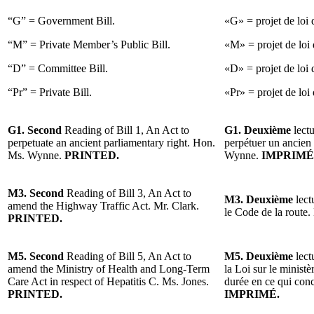
“G” = Government Bill.
«G» = projet de loi
“M” = Private Member’s Public Bill.
«M» = projet de loi 
“D” = Committee Bill.
«D» = projet de loi 
“Pr” = Private Bill.
«Pr» = projet de loi 
G1. Second
Reading of Bill 1, An Act to
G1. Deuxième
lectu
perpetuate an ancient parliamentary right. Hon.
perpétuer un ancien
Ms. Wynne.
PRINTED.
Wynne.
IMPRIMÉ
M3. Second
Reading of Bill 3, An Act to
M3. Deuxième
lect
amend the Highway Traffic Act. Mr. Clark.
le Code de la route.
PRINTED.
M5. Second
Reading of Bill 5, An Act to
M5. Deuxième
lect
amend the Ministry of Health and Long-Term
la Loi sur le minist
Care Act in respect of Hepatitis C. Ms. Jones.
durée en ce qui con
PRINTED.
IMPRIMÉ.