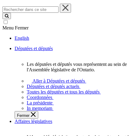
Rechercher
dans
ce
site
Menu
Fermer
English
Députées et députés
Les députées et députés vous représentent au sein de
Les
l'Assemblée législative de l'Ontario.
députées
et
Aller à Députées et députés
députés
Députées et députés actuels
vous
Toutes les députées et tous les députés
représentent
Coordonnées
au
La présidente
sein
In memoriam
de
Fermer
l'Assemblée
Affaires législatives
législative
de
l'Ontario.