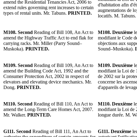
amend the Residential Tenancies Act, 2006 to
d'habitation afin d'é
extend rules governing rent increases to certain
augmentations de lo
types of rental units. Mr. Tabuns.
PRINTED.
locatifs. M. Tabuns
M108. Second
Reading of Bill 108, An Act to
M108. Deuxième
le
amend the Highway Traffic Act to end flak for
modifiant le Code de
carrying racks. Mr. Miller (Parry Sound–
objections aux suppo
Muskoka).
PRINTED.
Sound–Muskoka).
M109. Second
Reading of Bill 109, An Act to
M109. Deuxième
le
amend the Building Code Act, 1992 and the
modifiant la Loi de 
Consumer Protection Act, 2002 in respect of
de 2002 sur la prot
elevators and elevating device mechanics. Mr.
concerne les ascense
Dong.
PRINTED.
d'appareils de leva
M110. Second
Reading of Bill 110, An Act to
M110. Deuxième
le
amend the Long-Term Care Homes Act, 2007.
modifiant la Loi de 
Mr. Walker.
PRINTED.
longue durée. M. W
G111. Second
Reading of Bill 111, An Act to
G111. Deuxième
lec
authorize the expenditure of certain amounts for
autorisant l'utilisat