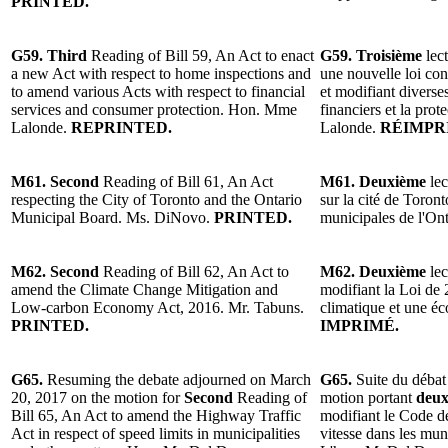
PRINTED.
G59. Third
Reading of Bill 59, An Act to enact
G59. Troisième
lect
a new Act with respect to home inspections and
une nouvelle loi con
to amend various Acts with respect to financial
et modifiant diverses
services and consumer protection. Hon. Mme
financiers et la pr
Lalonde.
REPRINTED.
Lalonde.
RÉIMPR
M61. Second
Reading of Bill 61, An Act
M61. Deuxième
lec
respecting the City of Toronto and the Ontario
sur la cité de Toron
Municipal Board. Ms. DiNovo.
PRINTED.
municipales de l'O
M62. Second
Reading of Bill 62, An Act to
M62. Deuxième
lec
amend the Climate Change Mitigation and
modifiant la Loi de
Low-carbon Economy Act, 2016. Mr. Tabuns.
climatique et une é
PRINTED.
IMPRIMÉ.
G65.
Resuming the debate adjourned on March
G65.
Suite du débat
20, 2017 on the motion for
Second
Reading of
motion portant
deux
Bill 65, An Act to amend the Highway Traffic
modifiant le Code de
Act in respect of speed limits in municipalities
vitesse dans les muni