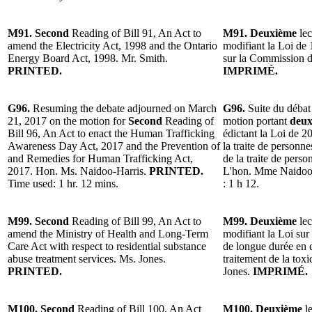
M91. Second
Reading of Bill 91, An Act to
M91. Deuxième
lec
amend the Electricity Act, 1998 and the Ontario
modifiant la Loi de 1
Energy Board Act, 1998. Mr. Smith.
sur la Commission de
PRINTED.
IMPRIMÉ.
G96.
Resuming the debate adjourned on March
G96.
Suite du débat
21, 2017 on the motion for
Second
Reading of
motion portant
deux
Bill 96, An Act to enact the Human Trafficking
édictant la Loi de 20
Awareness Day Act, 2017 and the Prevention of
la traite de personne
and Remedies for Human Trafficking Act,
de la traite de perso
2017. Hon. Ms. Naidoo-Harris.
PRINTED.
L'hon. Mme Naidoo
Time used: 1 hr. 12 mins.
: 1 h 12.
M99. Second
Reading of Bill 99, An Act to
M99. Deuxième
lec
amend the Ministry of Health and Long-Term
modifiant la Loi sur 
Care Act with respect to residential substance
de longue durée en c
abuse treatment services. Ms. Jones.
traitement de la to
PRINTED.
Jones.
IMPRIMÉ.
M100. Second
Reading of Bill 100, An Act
M100. Deuxième
le