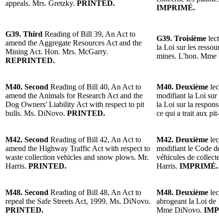
appeals. Mrs. Gretzky.
PRINTED.
IMPRIMÉ.
G39. Third
Reading of Bill 39, An Act to
G39. Troisième
lect
amend the Aggregate Resources Act and the
la Loi sur les ressou
Mining Act. Hon. Mrs. McGarry.
mines. L'hon. Mme
REPRINTED.
M40. Second
Reading of Bill 40, An Act to
M40. Deuxième
lec
amend the Animals for Research Act and the
modifiant la Loi sur
Dog Owners' Liability Act with respect to pit
la Loi sur la respons
bulls. Ms. DiNovo.
PRINTED.
ce qui a trait aux 
M42. Second
Reading of Bill 42, An Act to
M42. Deuxième
lec
amend the Highway Traffic Act with respect to
modifiant le Code de
waste collection vehicles and snow plows. Mr.
véhicules de collect
Harris.
PRINTED.
Harris.
IMPRIMÉ.
M48. Second
Reading of Bill 48, An Act to
M48. Deuxième
lec
repeal the Safe Streets Act, 1999. Ms. DiNovo.
abrogeant la Loi de 
PRINTED.
Mme DiNovo.
IMP