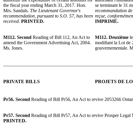
the fiscal year ending March 31, 2017. Hon.
se terminant le 31 
Mrs. Sandals.
The Lieutenant Governor's
recommandation de 
recommendation, pursuant to S.O. 57, has been
reçue, conformément
received.
PRINTED.
IMPRIMÉ.
M112. Second
Reading of Bill 112, An Act to
M112. Deuxième
le
amend the Government Advertising Act, 2004.
modifiant la Loi de 
Ms. Jones.
gouvernementale. M
______________________________________________________
PRIVATE BILLS
PROJETS DE LO
Pr56. Second
Reading of Bill Pr56, An Act to revive 2053266 Ontar
Pr57. Second
Reading of Bill Pr57, An Act to revive Prosper Legal
PRINTED.