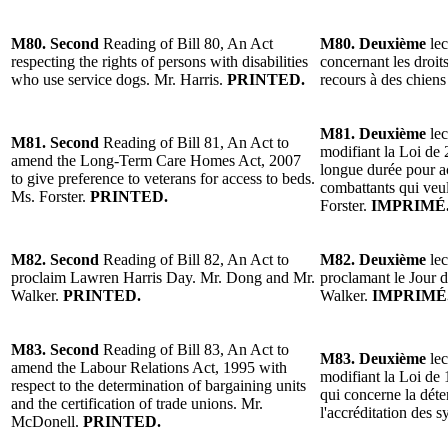
M80. Second
Reading of Bill 80, An Act
M80. Deuxième
lec
respecting the rights of persons with disabilities
concernant les droit
who use service dogs. Mr. Harris.
PRINTED.
recours à des chiens
M81. Deuxième
lec
M81. Second
Reading of Bill 81, An Act to
modifiant la Loi de 
amend the Long-Term Care Homes Act, 2007
longue durée pour a
to give preference to veterans for access to beds.
combattants qui veul
Ms. Forster.
PRINTED.
Forster.
IMPRIMÉ
M82. Second
Reading of Bill 82, An Act to
M82. Deuxième
lec
proclaim Lawren Harris Day. Mr. Dong and Mr.
proclamant le Jour 
Walker.
PRINTED.
Walker.
IMPRIMÉ
M83. Second
Reading of Bill 83, An Act to
M83. Deuxième
lec
amend the Labour Relations Act, 1995 with
modifiant la Loi de 1
respect to the determination of bargaining units
qui concerne la déte
and the certification of trade unions. Mr.
l'accréditation des
McDonell.
PRINTED.