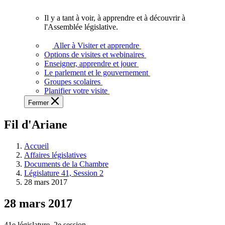
vous.
Il y a tant à voir, à apprendre et à découvrir à
Il
l'Assemblée législative.
y
a
Aller à Visiter et apprendre
tant
Options de visites et webinaires
à
Enseigner, apprendre et jouer
voir,
Le parlement et le gouvernement
à
Groupes scolaires
apprendre
Planifier votre visite
et
Fermer
à
découvrir
Fil d'Ariane
à
l'Assemblée
législative.
Accueil
Affaires législatives
Documents de la Chambre
Législature 41, Session 2
28 mars 2017
28 mars 2017
41e législature, 2e session