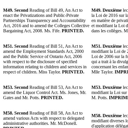
M49. Second
Reading of Bill 49, An Act to
M49. Deuxième
lec
enact the Privatizations and Public-Private
la Loi de 2016 sur la
Partnerships Transparency and Accountability
en matière de privati
Act, 2016 and to amend the Colleges Collective
et modifiant la Loi 
Bargaining Act, 2008. Ms. Fife.
PRINTED.
dans les collèges. 
M51. Second
Reading of Bill 51, An Act to
M51. Deuxième
lec
amend the Employment Standards Act, 2000
modifiant la Loi de 
and the Public Service of Ontario Act, 2006
Loi de 2006 sur la f
with respect to the disclosure of specified
qui a trait à la divu
information relating to children and services in
concernant les enfant
respect of children. Miss Taylor.
PRINTED.
Mlle Taylor.
IMPR
M53. Second
Reading of Bill 53, An Act to
M53. Deuxième
lec
amend the Liquor Control Act. Ms. Jones, Mr.
modifiant la Loi sur
Gates and Mr. Potts.
PRINTED.
M. Potts.
IMPRIM
M58. Second
Reading of Bill 58, An Act to
M58. Deuxième
lec
amend various Acts with respect to delegated
modifiant diverses l
administrative authorities. Mr. McDonell.
d'application délég