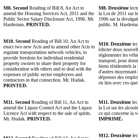
M8. Second
Reading of Bill 8, An Act to
M8. Deuxième
lect
amend the Housing Services Act, 2011 and the
la Loi de 2011 sur l
Public Sector Salary Disclosure Act, 1996. Mr.
1996 sur la divulgat
Hardeman.
PRINTED.
public. M. Hardem
M10. Second
Reading of Bill 10, An Act to
M10. Deuxième
lec
enact two new Acts and to amend other Acts to
édicter deux nouvelle
regulate transportation network vehicles, to
réglementer les véh
provide freedom for individual residential
transport, pour donne
property owners to share their property for
biens résidentiels la
consideration with others and to deal with the
d'autres moyennant c
expenses of public sector employees and
dépenses des employ
contractors in that connection. Mr. Hudak.
en lien avec ces qu
PRINTED.
M11. Second
Reading of Bill 11, An Act to
M11. Deuxième
lec
amend the Liquor Control Act and the Liquor
la Loi sur les alcool
Licence Act with respect to the sale of spirits.
ce qui concerne la 
Mr. Hudak.
PRINTED.
IMPRIMÉ.
M12. Deuxième
lec