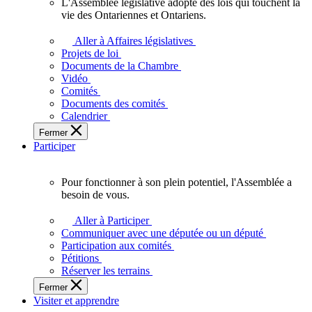
L'Assemblée législative adopte des lois qui touchent la
L'Assemblée
vie des Ontariennes et Ontariens.
législative
adopte
Aller à Affaires législatives
des
Projets de loi
lois
Documents de la Chambre
qui
Vidéo
touchent
Comités
la
Documents des comités
vie
Calendrier
des
Fermer
Ontariennes
Participer
et
Ontariens.
Pour fonctionner à son plein potentiel, l'Assemblée a
Pour
besoin de vous.
fonctionner
à
Aller à Participer
son
Communiquer avec une députée ou un député
plein
Participation aux comités
potentiel,
Pétitions
l'Assemblée
Réserver les terrains
a
Fermer
besoin
Visiter et apprendre
de