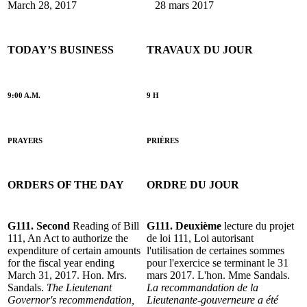
March 28, 2017
28 mars 2017
TODAY’S BUSINESS
TRAVAUX DU JOUR
9:00 A.M.
9 H
PRAYERS
PRIÈRES
ORDERS OF THE DAY
ORDRE DU JOUR
G111. Second
Reading of Bill
G111. Deuxième
lecture du projet
111, An Act to authorize the
de loi 111, Loi autorisant
expenditure of certain amounts
l'utilisation de certaines sommes
for the fiscal year ending
pour l'exercice se terminant le 31
March 31, 2017. Hon. Mrs.
mars 2017. L'hon. Mme Sandals.
Sandals.
The Lieutenant
La recommandation de la
Governor's recommendation,
Lieutenante-gouverneure a été