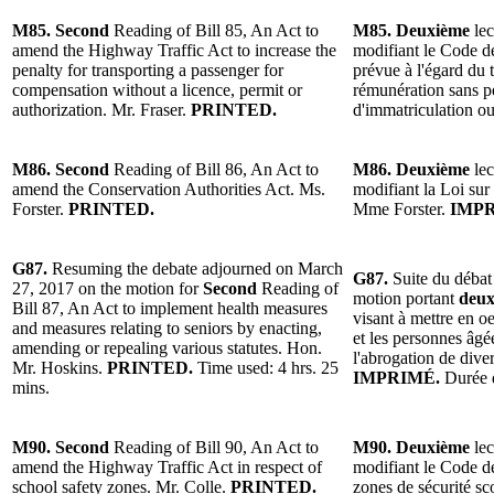
M85. Second
Reading of Bill 85, An Act to
M85. Deuxième
lec
amend the Highway Traffic Act to increase the
modifiant le Code de
penalty for transporting a passenger for
prévue à l'égard du
compensation without a licence, permit or
rémunération sans pe
authorization. Mr. Fraser.
PRINTED.
d'immatriculation ou
M86. Second
Reading of Bill 86, An Act to
M86. Deuxième
lec
amend the Conservation Authorities Act. Ms.
modifiant la Loi sur 
Forster.
PRINTED.
Mme Forster.
IMPR
G87.
Resuming the debate adjourned on March
G87.
Suite du débat
27, 2017 on the motion for
Second
Reading of
motion portant
deux
Bill 87, An Act to implement health measures
visant à mettre en o
and measures relating to seniors by enacting,
et les personnes âgée
amending or repealing various statutes. Hon.
l'abrogation de dive
Mr. Hoskins.
PRINTED.
Time used: 4 hrs. 25
IMPRIMÉ.
Durée d
mins.
M90. Second
Reading of Bill 90, An Act to
M90. Deuxième
lec
amend the Highway Traffic Act in respect of
modifiant le Code de
school safety zones. Mr. Colle.
PRINTED.
zones de sécurité sc