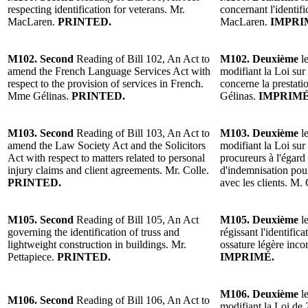
respecting identification for veterans. Mr.
concernant l'identif
MacLaren.
PRINTED.
MacLaren.
IMPRI
M102. Second
Reading of Bill 102, An Act to
M102. Deuxième
le
amend the French Language Services Act with
modifiant la Loi sur 
respect to the provision of services in French.
concerne la prestati
Mme Gélinas.
PRINTED.
Gélinas.
IMPRIMÉ
M103. Second
Reading of Bill 103, An Act to
M103. Deuxième
le
amend the Law Society Act and the Solicitors
modifiant la Loi sur 
Act with respect to matters related to personal
procureurs à l'égard
injury claims and client agreements. Mr. Colle.
d'indemnisation pour
PRINTED.
avec les clients. M.
M105. Second
Reading of Bill 105, An Act
M105. Deuxième
le
governing the identification of truss and
régissant l'identifi
lightweight construction in buildings. Mr.
ossature légère inco
Pettapiece.
PRINTED.
IMPRIMÉ.
M106. Deuxième
le
M106. Second
Reading of Bill 106, An Act to
modifiant la Loi de 