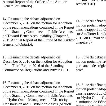
Annual Report of the Office of the Auditor
section 3.01).
General of Ontario).
14. Resuming the debate adjourned on
14. Suite du débat a
December 5, 2016 on the motion for Adoption
motion portant ado
of the recommendations contained in the Report
dans le rapport du 
of the Standing Committee on Public Accounts
sur Améliorer la re
on Toward Better Accountability (Chapter 5,
2015 du Bureau de la
2015 Annual Report of the Office of the Auditor
chapitre 5).
General of Ontario).
15. Resuming the debate adjourned on
15. Suite du débat a
December 5, 2016 on the motion for Adoption
motion portant le T
of the Third Report 2016 of the Standing
permanent des règlem
Committee on Regulations and Private Bills.
privé.
16. Resuming the debate adjourned on
16. Suite du débat a
December 8, 2016 on the motion for Adoption
motion portant ado
of the recommendations contained in the Report
dans le rapport du 
of the Standing Committee on Public Accounts
sur Hydro One – Gest
on Hydro One—Management of Electricity
distribution de l’él
Transmission and Distribution Assets (Section