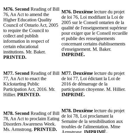
M76. Second
Reading of Bill
M76. Deuxième
lecture du projet
76, An Act to amend the
de loi 76, Loi modifiant la Loi de
Higher Education Quality
2005 sur le Conseil ontarien de la
Council of Ontario Act, 2005
qualité de l'enseignement supérieur
to require the Council to
pour exiger que le Conseil recueille
collect and publish
et publie des renseignements
information in respect of
concernant certains établissements
certain educational
d'enseignement. M. Baker.
institutions. Mr. Baker.
IMPRIMÉ.
PRINTED.
M77. Second
Reading of Bill
M77. Deuxième
lecture du projet
77, An Act to enact the
de loi 77, Loi édictant la Loi de
Kickstarting Public
2016 de démarrage de la
Participation Act, 2016. Mr.
participation citoyenne. M. Hillier.
Hillier.
PRINTED.
IMPRIMÉ.
M78. Deuxième
lecture du projet
M78. Second
Reading of Bill
de loi 78, Loi proclamant la
78, An Act to proclaim Eating
Semaine de la sensibilisation aux
Disorders Awareness Week.
troubles de l'alimentation. Mme
Ms. Armstrong.
PRINTED.
Armstrong.
IMPRIMÉ.