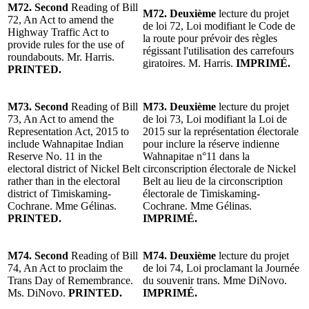
M72. Second
Reading of Bill
M72. Deuxième
lecture du projet
72, An Act to amend the
de loi 72, Loi modifiant le Code de
Highway Traffic Act to
la route pour prévoir des règles
provide rules for the use of
régissant l'utilisation des carrefours
roundabouts. Mr. Harris.
giratoires. M. Harris.
IMPRIMÉ.
PRINTED.
M73. Second
Reading of Bill
M73. Deuxième
lecture du projet
73, An Act to amend the
de loi 73, Loi modifiant la Loi de
Representation Act, 2015 to
2015 sur la représentation électorale
include Wahnapitae Indian
pour inclure la réserve indienne
Reserve No. 11 in the
Wahnapitae n°11 dans la
electoral district of Nickel Belt
circonscription électorale de Nickel
rather than in the electoral
Belt au lieu de la circonscription
district of Timiskaming-
électorale de Timiskaming-
Cochrane. Mme Gélinas.
Cochrane. Mme Gélinas.
PRINTED.
IMPRIMÉ.
M74. Second
Reading of Bill
M74. Deuxième
lecture du projet
74, An Act to proclaim the
de loi 74, Loi proclamant la Journée
Trans Day of Remembrance.
du souvenir trans. Mme DiNovo.
Ms. DiNovo.
PRINTED.
IMPRIMÉ.