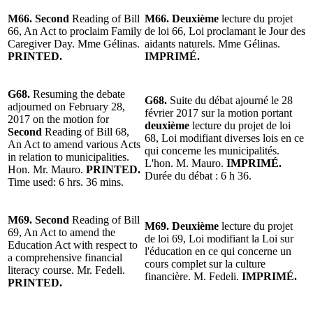
M66. Second
Reading of Bill
M66. Deuxième
lecture du projet
66, An Act to proclaim Family
de loi 66, Loi proclamant le Jour des
Caregiver Day. Mme Gélinas.
aidants naturels. Mme Gélinas.
PRINTED.
IMPRIMÉ.
G68.
Resuming the debate
G68.
Suite du débat ajourné le 28
adjourned on February 28,
février 2017 sur la motion portant
2017 on the motion for
deuxième
lecture du projet de loi
Second
Reading of Bill 68,
68, Loi modifiant diverses lois en ce
An Act to amend various Acts
qui concerne les municipalités.
in relation to municipalities.
L'hon. M. Mauro.
IMPRIMÉ.
Hon. Mr. Mauro.
PRINTED.
Durée du débat : 6 h 36.
Time used: 6 hrs. 36 mins.
M69. Second
Reading of Bill
M69. Deuxième
lecture du projet
69, An Act to amend the
de loi 69, Loi modifiant la Loi sur
Education Act with respect to
l'éducation en ce qui concerne un
a comprehensive financial
cours complet sur la culture
literacy course. Mr. Fedeli.
financière. M. Fedeli.
IMPRIMÉ.
PRINTED.