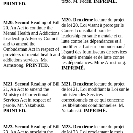
texto. M. Fedeli.
IMPRIMÉ.
PRINTED.
M20. Deuxième
lecture du projet
M20. Second
Reading of Bill
de loi 20, Loi visant à proroger le
20, An Act to continue the
Conseil consultatif pour le
Mental Health and Addictions
leadership en santé mentale et en
Leadership Advisory Council
lutte contre les dépendances et à
and to amend the
modifier la Loi sur l'ombudsman à
Ombudsman Act in respect of
l'égard des fournisseurs de services
providers of mental health and
de santé mentale et de lutte contre
addictions services. Ms.
les dépendances. Mme Armstrong.
Armstrong.
PRINTED.
IMPRIMÉ.
M21. Second
Reading of Bill
M21. Deuxième
lecture du projet
21, An Act to amend the
de loi 21, Loi modifiant la Loi sur le
Ministry of Correctional
ministère des Services
Services Act in respect of
correctionnels en ce qui concerne
parole. Mr. Yakabuski.
les libérations conditionnelles. M.
PRINTED.
Yakabuski.
IMPRIMÉ.
M23. Second
Reading of Bill
M23. Deuxième
lecture du projet
23, An Act to proclaim the
de loi 23, Loi proclamant le mois