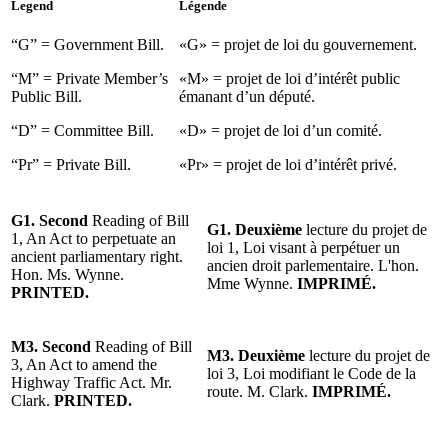
Legend
Légende
“G” = Government Bill.
«G» = projet de loi du gouvernement.
“M” = Private Member’s
«M» = projet de loi d’intérêt public
Public Bill.
émanant d’un député.
“D” = Committee Bill.
«D» = projet de loi d’un comité.
“Pr” = Private Bill.
«Pr» = projet de loi d’intérêt privé.
G1. Second
Reading of Bill
G1. Deuxième
lecture du projet de
1, An Act to perpetuate an
loi 1, Loi visant à perpétuer un
ancient parliamentary right.
ancien droit parlementaire. L'hon.
Hon. Ms. Wynne.
Mme Wynne.
IMPRIMÉ.
PRINTED.
M3. Second
Reading of Bill
M3. Deuxième
lecture du projet de
3, An Act to amend the
loi 3, Loi modifiant le Code de la
Highway Traffic Act. Mr.
route. M. Clark.
IMPRIMÉ.
Clark.
PRINTED.