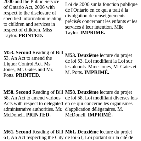
2000 and the Public Service
Loi de 2006 sur la fonction publique
of Ontario Act, 2006 with
de l'Ontario en ce qui a trait à la
respect to the disclosure of
divulgation de renseignements
specified information relating
précisés concernant les enfants et les
to children and services in
services à leur intention. Mlle
respect of children. Miss
Taylor.
IMPRIMÉ.
Taylor.
PRINTED.
M53. Second
Reading of Bill
M53. Deuxième
lecture du projet
53, An Act to amend the
de loi 53, Loi modifiant la Loi sur
Liquor Control Act. Ms.
les alcools. Mme Jones, M. Gates et
Jones, Mr. Gates and Mr.
M. Potts.
IMPRIMÉ.
Potts.
PRINTED.
M58. Second
Reading of Bill
M58. Deuxième
lecture du projet
58, An Act to amend various
de loi 58, Loi modifiant diverses lois
Acts with respect to delegated
en ce qui concerne les organismes
administrative authorities. Mr.
d'application délégataires. M.
McDonell.
PRINTED.
McDonell.
IMPRIMÉ.
M61. Second
Reading of Bill
M61. Deuxième
lecture du projet
61, An Act respecting the City
de loi 61, Loi portant sur la cité de