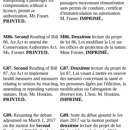
transporting a passenger for
passagers moyennant rémunération
compensation without a
sans permis de conduire, certificat
licence, permit or
d'immatriculation ou autorisation.
authorization. Mr. Fraser.
M. Fraser.
IMPRIMÉ.
PRINTED.
M86. Second
Reading of Bill
M86. Deuxième
lecture du projet
86, An Act to amend the
de loi 86, Loi modifiant la Loi sur
Conservation Authorities Act.
les offices de protection de la nature.
Ms. Forster.
PRINTED.
Mme Forster.
IMPRIMÉ.
G87. Second
Reading of Bill
G87. Deuxième
lecture du projet de
87, An Act to implement
loi 87, Loi visant à mettre en oeuvre
health measures and measures
des mesures concernant la santé et
relating to seniors by enacting,
les personnes âgées par l'édiction, la
amending or repealing various
modification ou l'abrogation de
statutes. Hon. Mr. Hoskins.
diverses lois. L'hon. M. Hoskins.
PRINTED.
IMPRIMÉ.
G89.
Resuming the debate
G89.
Suite du débat ajourné le 1er
adjourned on March 1, 2017
mars 2017 sur la motion portant
on the motion for
Second
deuxième
lecture du projet de loi