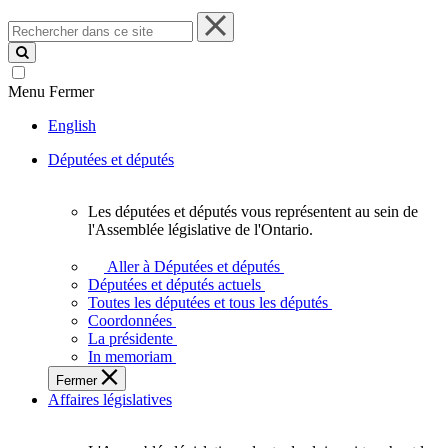
Rechercher
dans
ce
site
Menu
Fermer
English
Députées et députés
Les députées et députés vous représentent au sein de
Les
l'Assemblée législative de l'Ontario.
députées
et
Aller à Députées et députés
députés
Députées et députés actuels
vous
Toutes les députées et tous les députés
représentent
Coordonnées
au
La présidente
sein
In memoriam
de
Fermer
l'Assemblée
Affaires législatives
législative
de
l'Ontario.