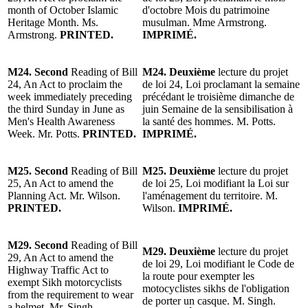
month of October Islamic
d'octobre Mois du patrimoine
Heritage Month. Ms.
musulman. Mme Armstrong.
Armstrong.
PRINTED.
IMPRIMÉ.
M24. Second
Reading of Bill
M24. Deuxième
lecture du projet
24, An Act to proclaim the
de loi 24, Loi proclamant la semaine
week immediately preceding
précédant le troisième dimanche de
the third Sunday in June as
juin Semaine de la sensibilisation à
Men's Health Awareness
la santé des hommes. M. Potts.
Week. Mr. Potts.
PRINTED.
IMPRIMÉ.
M25. Second
Reading of Bill
M25. Deuxième
lecture du projet
25, An Act to amend the
de loi 25, Loi modifiant la Loi sur
Planning Act. Mr. Wilson.
l'aménagement du territoire. M.
PRINTED.
Wilson.
IMPRIMÉ.
M29. Second
Reading of Bill
M29. Deuxième
lecture du projet
29, An Act to amend the
de loi 29, Loi modifiant le Code de
Highway Traffic Act to
la route pour exempter les
exempt Sikh motorcyclists
motocyclistes sikhs de l'obligation
from the requirement to wear
de porter un casque. M. Singh.
a helmet. Mr. Singh.