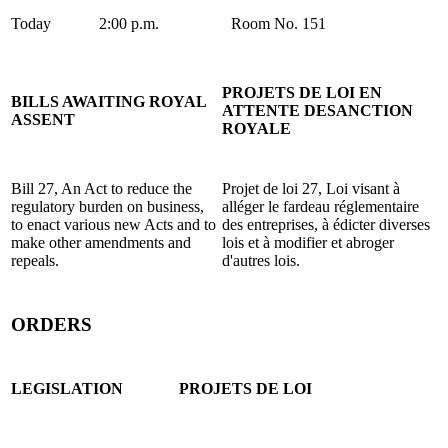
Today
2:00 p.m.
Room No. 151
PROJETS DE LOI EN
BILLS AWAITING ROYAL
ATTENTE DESANCTION
ASSENT
ROYALE
Bill 27, An Act to reduce the
Projet de loi 27, Loi visant à
regulatory burden on business,
alléger le fardeau réglementaire
to enact various new Acts and to
des entreprises, à édicter diverses
make other amendments and
lois et à modifier et abroger
repeals.
d'autres lois.
ORDERS
LEGISLATION
PROJETS DE LOI