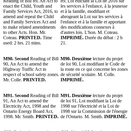
Reading of Bill 89, An Act to
89, Loi édictant la Loi de 2016 sur
enact the Child, Youth and
les services à l'enfance, à la jeunesse
Family Services Act, 2016, to
et à la famille, modifiant et
amend and repeal the Child
abrogeant la Loi sur les services à
and Family Services Act and
l'enfance et à la famille et apportant
to make related amendments
des modifications connexes à
to other Acts. Hon. Mr.
d'autres lois. L'hon. M. Coteau.
Coteau.
PRINTED.
Time
IMPRIMÉ.
Durée du débat : 2 h
used: 2 hrs. 21 mins.
21.
M90. Second
Reading of Bill
M90. Deuxième
lecture du projet
90, An Act to amend the
de loi 90, Loi modifiant le Code de
Highway Traffic Act in
la route en ce qui concerne les zones
respect of school safety zones.
de sécurité scolaire. M. Colle.
Mr. Colle.
PRINTED.
IMPRIMÉ.
M91. Second
Reading of Bill
M91. Deuxième
lecture du projet
91, An Act to amend the
de loi 91, Loi modifiant la Loi de
Electricity Act, 1998 and the
1998 sur l'électricité et la Loi de
Ontario Energy Board Act,
1998 sur la Commission de l'énergie
1998. Mr. Smith.
PRINTED.
de l'Ontario. M. Smith.
IMPRIMÉ.