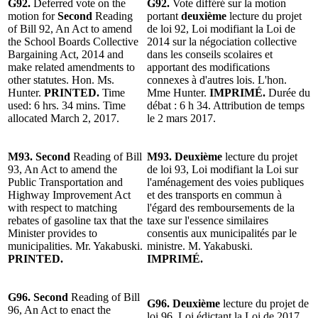
G92.
Deferred vote on the
G92.
Vote différé sur la motion
motion for
Second
Reading
portant
deuxième
lecture du projet
of Bill 92, An Act to amend
de loi 92, Loi modifiant la Loi de
the School Boards Collective
2014 sur la négociation collective
Bargaining Act, 2014 and
dans les conseils scolaires et
make related amendments to
apportant des modifications
other statutes. Hon. Ms.
connexes à d'autres lois. L'hon.
Hunter.
PRINTED.
Time
Mme Hunter.
IMPRIMÉ.
Durée du
used: 6 hrs. 34 mins. Time
débat : 6 h 34. Attribution de temps
allocated March 2, 2017.
le 2 mars 2017.
M93. Second
Reading of Bill
M93. Deuxième
lecture du projet
93, An Act to amend the
de loi 93, Loi modifiant la Loi sur
Public Transportation and
l'aménagement des voies publiques
Highway Improvement Act
et des transports en commun à
with respect to matching
l'égard des remboursements de la
rebates of gasoline tax that the
taxe sur l'essence similaires
Minister provides to
consentis aux municipalités par le
municipalities. Mr. Yakabuski.
ministre. M. Yakabuski.
PRINTED.
IMPRIMÉ.
G96. Second
Reading of Bill
G96. Deuxième
lecture du projet de
96, An Act to enact the
loi 96, Loi édictant la Loi de 2017