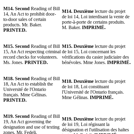
M14. Second
Reading of Bill
M14. Deuxième
lecture du projet
14, An Act to prohibit door-
de loi 14, Loi interdisant la vente de
to-door sales of certain
porte-à-porte de certains produits.
products. Mr. Baker.
M. Baker.
IMPRIMÉ.
PRINTED.
M15. Second
Reading of Bill
M15. Deuxième
lecture du projet
15, An Act respecting criminal
de loi 15, Loi concernant les
record checks for volunteers.
vérifications du casier judiciaire des
Ms. Jones.
PRINTED.
bénévoles. Mme Jones.
IMPRIMÉ.
M18. Second
Reading of Bill
M18. Deuxième
lecture du projet
18, An Act to establish the
de loi 18, Loi constituant
Université de l'Ontario
l'Université de l'Ontario français.
français. Mme Gélinas.
Mme Gélinas.
IMPRIMÉ.
PRINTED.
M19. Second
Reading of Bill
M19. Deuxième
lecture du projet
19, An Act governing the
de loi 19, Loi régissant la
designation and use of texting
désignation et l'utilisation des haltes
zones. Mr. Fedeli.