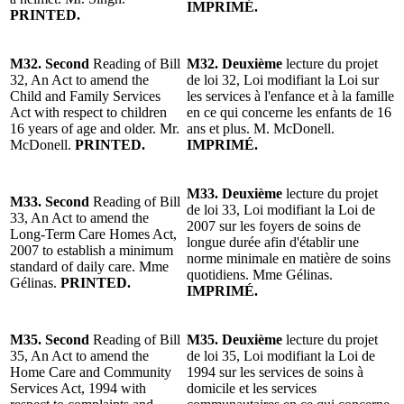
IMPRIMÉ.
PRINTED.
M32. Second
Reading of Bill
M32. Deuxième
lecture du projet
32, An Act to amend the
de loi 32, Loi modifiant la Loi sur
Child and Family Services
les services à l'enfance et à la famille
Act with respect to children
en ce qui concerne les enfants de 16
16 years of age and older. Mr.
ans et plus. M. McDonell.
McDonell.
PRINTED.
IMPRIMÉ.
M33. Deuxième
lecture du projet
M33. Second
Reading of Bill
de loi 33, Loi modifiant la Loi de
33, An Act to amend the
2007 sur les foyers de soins de
Long-Term Care Homes Act,
longue durée afin d'établir une
2007 to establish a minimum
norme minimale en matière de soins
standard of daily care. Mme
quotidiens. Mme Gélinas.
Gélinas.
PRINTED.
IMPRIMÉ.
M35. Second
Reading of Bill
M35. Deuxième
lecture du projet
35, An Act to amend the
de loi 35, Loi modifiant la Loi de
Home Care and Community
1994 sur les services de soins à
Services Act, 1994 with
domicile et les services