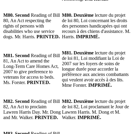
M80. Second
Reading of Bill
M80. Deuxième
lecture du projet
80, An Act respecting the
de loi 80, Loi concernant les droits
rights of persons with
des personnes handicapées qui ont
disabilities who use service
recours à des chiens d'assistance. M.
dogs. Mr. Harris.
PRINTED.
Harris.
IMPRIMÉ.
M81. Deuxième
lecture du projet
M81. Second
Reading of Bill
de loi 81, Loi modifiant la Loi de
81, An Act to amend the
2007 sur les foyers de soins de
Long-Term Care Homes Act,
longue durée pour accorder la
2007 to give preference to
préférence aux anciens combattants
veterans for access to beds.
qui veulent avoir accès à des lits.
Ms. Forster.
PRINTED.
Mme Forster.
IMPRIMÉ.
M82. Second
Reading of Bill
M82. Deuxième
lecture du projet
82, An Act to proclaim
de loi 82, Loi proclamant le Jour de
Lawren Harris Day. Mr. Dong
Lawren Harris. M. Dong et M.
and Mr. Walker.
PRINTED.
Walker.
IMPRIMÉ.
M83. Second
Reading of Bill