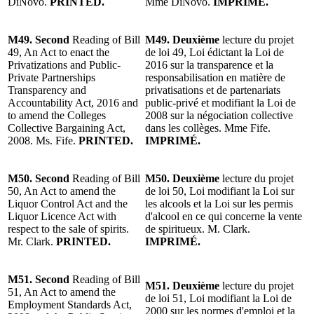
DiNovo.
PRINTED.
Mme DiNovo.
IMPRIMÉ.
M49. Second
Reading of Bill
M49. Deuxième
lecture du projet
49, An Act to enact the
de loi 49, Loi édictant la Loi de
Privatizations and Public-
2016 sur la transparence et la
Private Partnerships
responsabilisation en matière de
Transparency and
privatisations et de partenariats
Accountability Act, 2016 and
public-privé et modifiant la Loi de
to amend the Colleges
2008 sur la négociation collective
Collective Bargaining Act,
dans les collèges. Mme Fife.
2008. Ms. Fife.
PRINTED.
IMPRIMÉ.
M50. Second
Reading of Bill
M50. Deuxième
lecture du projet
50, An Act to amend the
de loi 50, Loi modifiant la Loi sur
Liquor Control Act and the
les alcools et la Loi sur les permis
Liquor Licence Act with
d'alcool en ce qui concerne la vente
respect to the sale of spirits.
de spiritueux. M. Clark.
Mr. Clark.
PRINTED.
IMPRIMÉ.
M51. Second
Reading of Bill
M51. Deuxième
lecture du projet
51, An Act to amend the
de loi 51, Loi modifiant la Loi de
Employment Standards Act,
2000 sur les normes d'emploi et la