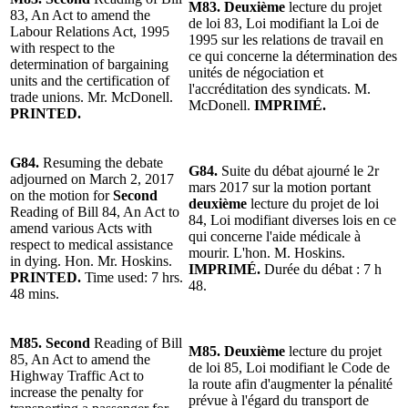
M83. Deuxième
lecture du projet
83, An Act to amend the
de loi 83, Loi modifiant la Loi de
Labour Relations Act, 1995
1995 sur les relations de travail en
with respect to the
ce qui concerne la détermination des
determination of bargaining
unités de négociation et
units and the certification of
l'accréditation des syndicats. M.
trade unions. Mr. McDonell.
McDonell.
IMPRIMÉ.
PRINTED.
G84.
Resuming the debate
G84.
Suite du débat ajourné le 2r
adjourned on March 2, 2017
mars 2017 sur la motion portant
on the motion for
Second
deuxième
lecture du projet de loi
Reading of Bill 84, An Act to
84, Loi modifiant diverses lois en ce
amend various Acts with
qui concerne l'aide médicale à
respect to medical assistance
mourir. L'hon. M. Hoskins.
in dying. Hon. Mr. Hoskins.
IMPRIMÉ.
Durée du débat : 7 h
PRINTED.
Time used: 7 hrs.
48.
48 mins.
M85. Second
Reading of Bill
M85. Deuxième
lecture du projet
85, An Act to amend the
de loi 85, Loi modifiant le Code de
Highway Traffic Act to
la route afin d'augmenter la pénalité
increase the penalty for
prévue à l'égard du transport de