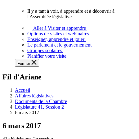
vous.
Il y a tant à voir, à apprendre et à découvrir à
Il
l'Assemblée législative.
y
a
Aller à Visiter et apprendre
tant
Options de visites et webinaires
à
Enseigner, apprendre et jouer
voir,
Le parlement et le gouvernement
à
Groupes scolaires
apprendre
Planifier votre visite
et
Fermer
à
découvrir
Fil d'Ariane
à
l'Assemblée
législative.
Accueil
Affaires législatives
Documents de la Chambre
Législature 41, Session 2
6 mars 2017
6 mars 2017
41e législature, 2e session