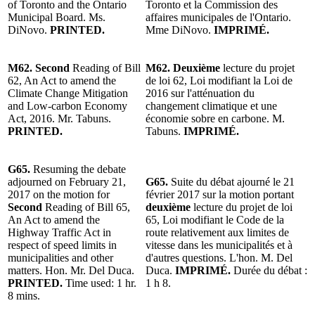
of Toronto and the Ontario
Toronto et la Commission des
Municipal Board. Ms.
affaires municipales de l'Ontario.
DiNovo.
PRINTED.
Mme DiNovo.
IMPRIMÉ.
M62. Second
Reading of Bill
M62. Deuxième
lecture du projet
62, An Act to amend the
de loi 62, Loi modifiant la Loi de
Climate Change Mitigation
2016 sur l'atténuation du
and Low-carbon Economy
changement climatique et une
Act, 2016. Mr. Tabuns.
économie sobre en carbone. M.
PRINTED.
Tabuns.
IMPRIMÉ.
G65.
Resuming the debate
adjourned on February 21,
G65.
Suite du débat ajourné le 21
2017 on the motion for
février 2017 sur la motion portant
Second
Reading of Bill 65,
deuxième
lecture du projet de loi
An Act to amend the
65, Loi modifiant le Code de la
Highway Traffic Act in
route relativement aux limites de
respect of speed limits in
vitesse dans les municipalités et à
municipalities and other
d'autres questions. L'hon. M. Del
matters. Hon. Mr. Del Duca.
Duca.
IMPRIMÉ.
Durée du débat :
PRINTED.
Time used: 1 hr.
1 h 8.
8 mins.