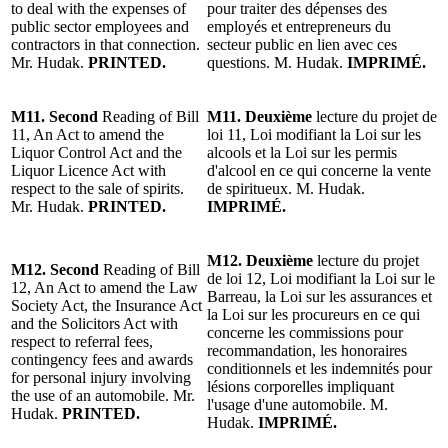
to deal with the expenses of
pour traiter des dépenses des
public sector employees and
employés et entrepreneurs du
contractors in that connection.
secteur public en lien avec ces
Mr. Hudak.
PRINTED.
questions. M. Hudak.
IMPRIMÉ.
M11. Second
Reading of Bill
M11. Deuxième
lecture du projet de
11, An Act to amend the
loi 11, Loi modifiant la Loi sur les
Liquor Control Act and the
alcools et la Loi sur les permis
Liquor Licence Act with
d'alcool en ce qui concerne la vente
respect to the sale of spirits.
de spiritueux. M. Hudak.
Mr. Hudak.
PRINTED.
IMPRIMÉ.
M12. Deuxième
lecture du projet
M12. Second
Reading of Bill
de loi 12, Loi modifiant la Loi sur le
12, An Act to amend the Law
Barreau, la Loi sur les assurances et
Society Act, the Insurance Act
la Loi sur les procureurs en ce qui
and the Solicitors Act with
concerne les commissions pour
respect to referral fees,
recommandation, les honoraires
contingency fees and awards
conditionnels et les indemnités pour
for personal injury involving
lésions corporelles impliquant
the use of an automobile. Mr.
l'usage d'une automobile. M.
Hudak.
PRINTED.
Hudak.
IMPRIMÉ.