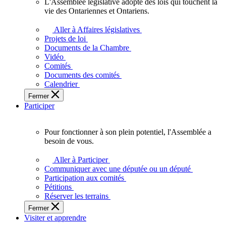
L'Assemblée législative adopte des lois qui touchent la
L'Assemblée
vie des Ontariennes et Ontariens.
législative
adopte
Aller à Affaires législatives
des
Projets de loi
lois
Documents de la Chambre
qui
Vidéo
touchent
Comités
la
Documents des comités
vie
Calendrier
des
Fermer
Ontariennes
Participer
et
Ontariens.
Pour fonctionner à son plein potentiel, l'Assemblée a
Pour
besoin de vous.
fonctionner
à
Aller à Participer
son
Communiquer avec une députée ou un député
plein
Participation aux comités
potentiel,
Pétitions
l'Assemblée
Réserver les terrains
a
Fermer
besoin
Visiter et apprendre
de