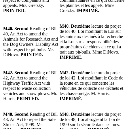
respect to complaints and
communautaires en ce qui concerne
appeals. Mrs. Gretzky.
les plaintes et les appels. Mme
PRINTED.
Gretzky.
IMPRIMÉ.
M40. Deuxième
lecture du projet
M40. Second
Reading of Bill
de loi 40, Loi modifiant la Loi sur
40, An Act to amend the
les animaux destinés à la recherche
Animals for Research Act and
et la Loi sur la responsabilité des
the Dog Owners' Liability Act
propriétaires de chiens en ce qui a
with respect to pit bulls. Ms.
trait aux pit-bulls. Mme DiNovo.
DiNovo.
PRINTED.
IMPRIMÉ.
M42. Second
Reading of Bill
M42. Deuxième
lecture du projet
42, An Act to amend the
de loi 42, Loi modifiant le Code de
Highway Traffic Act with
la route en ce qui concerne les
respect to waste collection
véhicules de collecte des déchets et
vehicles and snow plows. Mr.
les chasse-neige. M. Harris.
Harris.
PRINTED.
IMPRIMÉ.
M48. Second
Reading of Bill
M48. Deuxième
lecture du projet
48, An Act to repeal the Safe
de loi 48, Loi abrogeant la Loi de
Streets Act, 1999. Ms.
1999 sur la sécurité dans les rues.