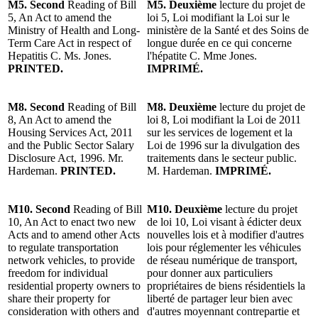
M5. Second
Reading of Bill
M5. Deuxième
lecture du projet de
5, An Act to amend the
loi 5, Loi modifiant la Loi sur le
Ministry of Health and Long-
ministère de la Santé et des Soins de
Term Care Act in respect of
longue durée en ce qui concerne
Hepatitis C. Ms. Jones.
l'hépatite C. Mme Jones.
PRINTED.
IMPRIMÉ.
M8. Second
Reading of Bill
M8. Deuxième
lecture du projet de
8, An Act to amend the
loi 8, Loi modifiant la Loi de 2011
Housing Services Act, 2011
sur les services de logement et la
and the Public Sector Salary
Loi de 1996 sur la divulgation des
Disclosure Act, 1996. Mr.
traitements dans le secteur public.
Hardeman.
PRINTED.
M. Hardeman.
IMPRIMÉ.
M10. Second
Reading of Bill
M10. Deuxième
lecture du projet
10, An Act to enact two new
de loi 10, Loi visant à édicter deux
Acts and to amend other Acts
nouvelles lois et à modifier d'autres
to regulate transportation
lois pour réglementer les véhicules
network vehicles, to provide
de réseau numérique de transport,
freedom for individual
pour donner aux particuliers
residential property owners to
propriétaires de biens résidentiels la
share their property for
liberté de partager leur bien avec
consideration with others and
d'autres moyennant contrepartie et