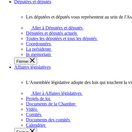
Députées et députés
Les députées et députés vous représentent au sein de l'As
Les
députées
Aller à Députées et députés
et
Députées et députés actuels
députés
Toutes les députées et tous les députés
vous
Coordonnées
représentent
La présidente
au
In memoriam
sein
Fermer
de
Affaires législatives
l'Assemblée
législative
de
L'Assemblée législative adopte des lois qui touchent la v
l'Ontario.
L'Assemblée
législative
Aller à Affaires législatives
adopte
Projets de loi
des
Documents de la Chambre
lois
Vidéo
qui
Comités
touchent
Documents des comités
la
Calendrier
vie