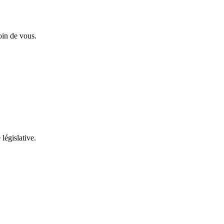
oin de vous.
 législative.