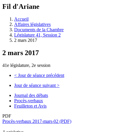
à
Fil d'Ariane
découvrir
à
l'Assemblée
Accueil
législative.
Affaires législatives
Documents de la Chambre
Législature 41, Session 2
2 mars 2017
2 mars 2017
41e législature, 2e session
<
Jour de séance précédent
Jour de séance suivant
>
Journal des débats
Procès-verbaux
Feuilleton et Avis
PDF
Procès-verbaux 2017-mars-02 (PDF)