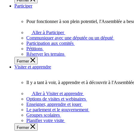
Fermer
des
Participer
Ontariennes
et
Ontariens.
Pour fonctionner à son plein potentiel, l'Assemblée a bes
Pour
fonctionner
Aller à Participer
à
Communiquer avec une députée ou un député
son
Participation aux comités
plein
Pétitions
potentiel,
Réserver les terrains
l'Assemblée
Fermer
a
Visiter et apprendre
besoin
de
vous.
Il y a tant à voir, à apprendre et à découvrir à l'Assemblée
Il
y
Aller à Visiter et apprendre
a
Options de visites et webinaires
tant
Enseigner, apprendre et jouer
à
Le parlement et le gouvernement
voir,
Groupes scolaires
à
Planifier votre visite
apprendre
Fermer
et