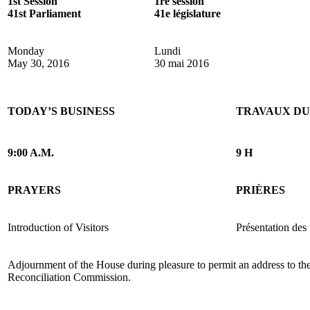
1st Session
1re session
41st Parliament
41e législature
Monday
Lundi
May 30, 2016
30 mai 2016
TODAY’S BUSINESS
TRAVAUX DU
9:00 A.M.
9 H
PRAYERS
PRIÈRES
Introduction of Visitors
Présentation des 
Adjournment of the House during pleasure to permit an address to th
Reconciliation Commission.