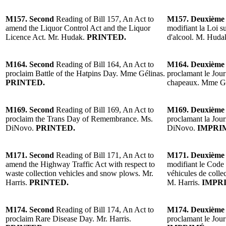
M157. Second
Reading of Bill 157, An Act to
M157. Deuxième
amend the Liquor Control Act and the Liquor
modifiant la Loi su
Licence Act. Mr. Hudak.
PRINTED.
d'alcool. M. Huda
M164. Second
Reading of Bill 164, An Act to
M164. Deuxième
proclaim Battle of the Hatpins Day. Mme Gélinas.
proclamant le Jour 
PRINTED.
chapeaux. Mme Gé
M169. Second
Reading of Bill 169, An Act to
M169. Deuxième
proclaim the Trans Day of Remembrance. Ms.
proclamant la Jou
DiNovo.
PRINTED.
DiNovo.
IMPRI
M171. Second
Reading of Bill 171, An Act to
M171. Deuxième
amend the Highway Traffic Act with respect to
modifiant le Code 
waste collection vehicles and snow plows. Mr.
véhicules de collec
Harris.
PRINTED.
M. Harris.
IMPRI
M174. Second
Reading of Bill 174, An Act to
M174. Deuxième
proclaim Rare Disease Day. Mr. Harris.
proclamant le Jour