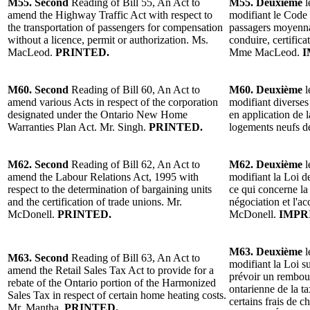
M55. Second
Reading of Bill 55, An Act to
M55. Deuxième
l
amend the Highway Traffic Act with respect to
modifiant le Code d
the transportation of passengers for compensation
passagers moyenna
without a licence, permit or authorization. Ms.
conduire, certifica
MacLeod.
PRINTED.
Mme MacLeod.
I
M60. Second
Reading of Bill 60, An Act to
M60. Deuxième
l
amend various Acts in respect of the corporation
modifiant diverses 
designated under the Ontario New Home
en application de 
Warranties Plan Act. Mr. Singh.
PRINTED.
logements neufs de
M62. Second
Reading of Bill 62, An Act to
M62. Deuxième
l
amend the Labour Relations Act, 1995 with
modifiant la Loi de
respect to the determination of bargaining units
ce qui concerne la
and the certification of trade unions. Mr.
négociation et l'ac
McDonell.
PRINTED.
McDonell.
IMPR
M63. Deuxième
l
M63. Second
Reading of Bill 63, An Act to
modifiant la Loi su
amend the Retail Sales Tax Act to provide for a
prévoir un rembou
rebate of the Ontario portion of the Harmonized
ontarienne de la t
Sales Tax in respect of certain home heating costs.
certains frais de 
Mr. Mantha.
PRINTED.