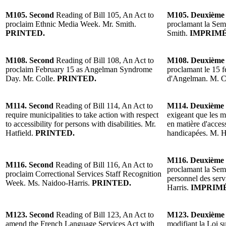
M105. Second
Reading of Bill 105, An Act to
M105. Deuxièm
proclaim Ethnic Media Week. Mr. Smith.
proclamant la Sem
PRINTED.
Smith.
IMPRIMÉ
M108. Second
Reading of Bill 108, An Act to
M108. Deuxièm
proclaim February 15 as Angelman Syndrome
proclamant le 15 
Day. Mr. Colle.
PRINTED.
d'Angelman. M. C
M114. Second
Reading of Bill 114, An Act to
M114. Deuxième
require municipalities to take action with respect
exigeant que les m
to accessibility for persons with disabilities. Mr.
en matière d'access
Hatfield.
PRINTED.
handicapées. M. Ha
M116. Deuxième
M116. Second
Reading of Bill 116, An Act to
proclamant la Sem
proclaim Correctional Services Staff Recognition
personnel des ser
Week. Ms. Naidoo-Harris.
PRINTED.
Harris.
IMPRIMÉ
M123.
Second
Reading of Bill 123, An Act to
M123. Deuxièm
amend the French Language Services Act with
modifiant la Loi su