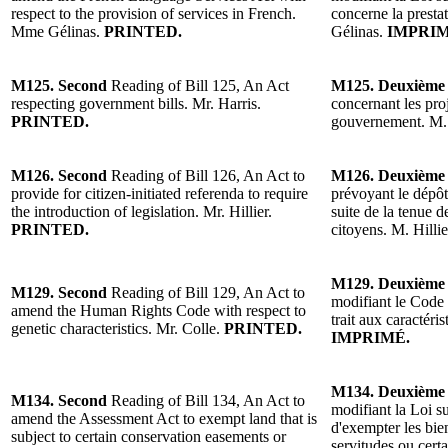
respect to the provision of services in French.
concerne la presta
Mme Gélinas.
PRINTED.
Gélinas.
IMPRIM
M125. Second
Reading of Bill 125, An Act
M125. Deuxièm
respecting government bills. Mr. Harris.
concernant les pro
PRINTED.
gouvernement. M.
M126. Second
Reading of Bill 126, An Act to
M126. Deuxièm
provide for citizen-initiated referenda to require
prévoyant le dépôt 
the introduction of legislation. Mr. Hillier.
suite de la tenue d
PRINTED.
citoyens. M. Hillie
M129. Deuxièm
M129. Second
Reading of Bill 129, An Act to
modifiant le Code 
amend the Human Rights Code with respect to
trait aux caractéri
genetic characteristics. Mr. Colle.
PRINTED.
IMPRIMÉ.
M134. Deuxièm
M134. Second
Reading of Bill 134, An Act to
modifiant la Loi su
amend the Assessment Act to exempt land that is
d'exempter les bie
subject to certain conservation easements or
servitudes ou cert