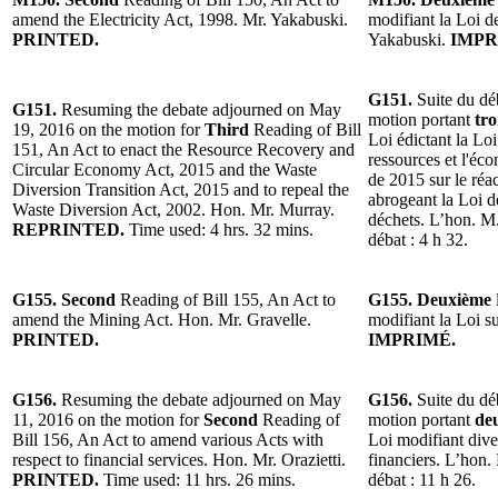
amend the Electricity Act, 1998. Mr. Yakabuski.
modifiant la Loi de
PRINTED.
Yakabuski.
IMPR
G151.
Suite du dé
G151.
Resuming the debate adjourned on May
motion portant
tro
19, 2016 on the motion for
Third
Reading of Bill
Loi édictant la Lo
151, An Act to enact the Resource Recovery and
ressources et l'éco
Circular Economy Act, 2015 and the Waste
de 2015 sur le ré
Diversion Transition Act, 2015 and to repeal the
abrogeant la Loi 
Waste Diversion Act, 2002. Hon. Mr. Murray.
déchets. L’hon. M
REPRINTED.
Time used: 4 hrs. 32 mins.
débat : 4 h 32.
G155. Second
Reading of Bill 155, An Act to
G155. Deuxième
amend the Mining Act. Hon. Mr. Gravelle.
modifiant la Loi s
PRINTED.
IMPRIMÉ.
G156.
Resuming the debate adjourned on May
G156.
Suite du dé
11, 2016 on the motion for
Second
Reading of
motion portant
de
Bill 156, An Act to amend various Acts with
Loi modifiant dive
respect to financial services. Hon. Mr. Orazietti.
financiers. L’hon. 
PRINTED.
Time used: 11 hrs. 26 mins.
débat : 11 h 26.