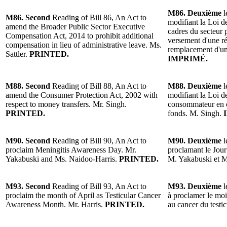
M86. Deuxième
l
M86. Second
Reading of Bill 86, An Act to
modifiant la Loi d
amend the Broader Public Sector Executive
cadres du secteur p
Compensation Act, 2014 to prohibit additional
versement d'une r
compensation in lieu of administrative leave. Ms.
remplacement d'un 
Sattler.
PRINTED.
IMPRIMÉ.
M88. Second
Reading of Bill 88, An Act to
M88. Deuxième
l
amend the Consumer Protection Act, 2002 with
modifiant la Loi d
respect to money transfers. Mr. Singh.
consommateur en ce
PRINTED.
fonds. M. Singh.
I
M90. Second
Reading of Bill 90, An Act to
M90. Deuxième
l
proclaim Meningitis Awareness Day. Mr.
proclamant le Jour 
Yakabuski and Ms. Naidoo-Harris.
PRINTED.
M. Yakabuski et 
M93. Second
Reading of Bill 93, An Act to
M93. Deuxième
l
proclaim the month of April as Testicular Cancer
à proclamer le mois
Awareness Month. Mr. Harris.
PRINTED.
au cancer du testic