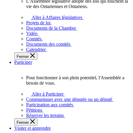
L'Assemblée législative adopte des lois qui touchent la
L'Assemblée
vie des Ontariennes et Ontariens.
législative
adopte
Aller à Affaires législatives
des
Projets de loi
lois
Documents de la Chambre
qui
Vidéo
touchent
Comités
la
Documents des comités
vie
Calendrier
des
Fermer
Ontariennes
Participer
et
Ontariens.
Pour fonctionner à son plein potentiel, l'Assemblée a
Pour
besoin de vous.
fonctionner
à
Aller à Participer
son
Communiquer avec une députée ou un député
plein
Participation aux comités
potentiel,
Pétitions
l'Assemblée
Réserver les terrains
a
Fermer
besoin
Visiter et apprendre
de