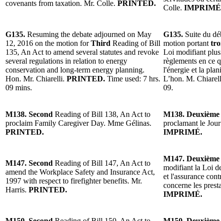
covenants from taxation. Mr. Colle.
PRINTED.
Colle.
IMPRIMÉ
G135.
Resuming the debate adjourned on May
G135.
Suite du déb
12, 2016 on the motion for
Third
Reading of Bill
motion portant
tro
135, An Act to amend several statutes and revoke
Loi modifiant plusi
several regulations in relation to energy
règlements en ce q
conservation and long-term energy planning.
l'énergie et la pla
Hon. Mr. Chiarelli.
PRINTED.
Time used: 7 hrs.
L’hon. M. Chiarell
09 mins.
09.
M138. Second
Reading of Bill 138, An Act to
M138. Deuxièm
proclaim Family Caregiver Day. Mme Gélinas.
proclamant le Jour
PRINTED.
IMPRIMÉ.
M147. Deuxième
M147. Second
Reading of Bill 147, An Act to
modifiant la Loi d
amend the Workplace Safety and Insurance Act,
et l'assurance cont
1997 with respect to firefighter benefits. Mr.
concerne les prest
Harris.
PRINTED.
IMPRIMÉ.
M150. Second
Reading of Bill 150, An Act to
M150. Deuxièm