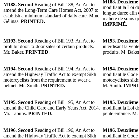
M188. Deuxième
M188. Second
Reading of Bill 188, An Act to
modifiant la Loi d
amend the Long-Term Care Homes Act, 2007 to
longue durée afin 
establish a minimum standard of daily care. Mme
matière de soins 
Gélinas.
PRINTED.
IMPRIMÉ.
M193. Second
Reading of Bill 193, An Act to
M193. Deuxième
prohibit door-to-door sales of certain products.
interdisant la vent
Mr. Baker.
PRINTED.
produits. M. Baker
M194. Second
Reading of Bill 194, An Act to
M194. Deuxième
amend the Highway Traffic Act to exempt Sikh
modifiant le Code 
motorcyclists from the requirement to wear a
motocyclistes sikh
helmet. Mr. Smith.
PRINTED.
M. Smith.
IMPRI
M195. Second
Reading of Bill 195, An Act to
M195. Deuxième
amend the Child Care and Early Years Act, 2014.
modifiant la Loi de
Mr. Tabuns.
PRINTED.
petite enfance. M.
M196. Second
Reading of Bill 196, An Act to
M196. Deuxième
amend the Highway Traffic Act to exempt Sikh
modifiant le Code 