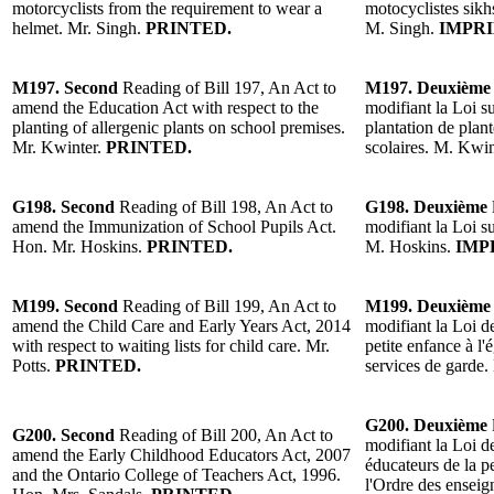
motorcyclists from the requirement to wear a
motocyclistes sikh
helmet. Mr. Singh.
PRINTED.
M. Singh.
IMPRI
M197. Second
Reading of Bill 197, An Act to
M197. Deuxième
amend the Education Act with respect to the
modifiant la Loi su
planting of allergenic plants on school premises.
plantation de plant
Mr. Kwinter.
PRINTED.
scolaires. M. Kwin
G198. Second
Reading of Bill 198, An Act to
G198. Deuxième
amend the Immunization of School Pupils Act.
modifiant la Loi s
Hon. Mr. Hoskins.
PRINTED.
M. Hoskins.
IMP
M199. Second
Reading of Bill 199, An Act to
M199. Deuxième
amend the Child Care and Early Years Act, 2014
modifiant la Loi de
with respect to waiting lists for child care. Mr.
petite enfance à l'é
Potts.
PRINTED.
services de garde.
G200. Deuxième
G200. Second
Reading of Bill 200, An Act to
modifiant la Loi de
amend the Early Childhood Educators Act, 2007
éducateurs de la pe
and the Ontario College of Teachers Act, 1996.
l'Ordre des enseig