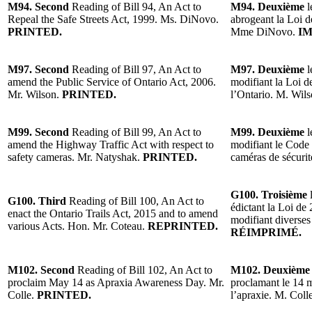
M94. Second
Reading of Bill 94, An Act to
M94. Deuxième
l
Repeal the Safe Streets Act, 1999. Ms. DiNovo.
abrogeant la Loi de
PRINTED.
Mme DiNovo.
IM
M97. Second
Reading of Bill 97, An Act to
M97. Deuxième
l
amend the Public Service of Ontario Act, 2006.
modifiant la Loi d
Mr. Wilson.
PRINTED.
l’Ontario. M. Wils
M99. Second
Reading of Bill 99, An Act to
M99. Deuxième
l
amend the Highway Traffic Act with respect to
modifiant le Code 
safety cameras. Mr. Natyshak.
PRINTED.
caméras de sécuri
G100. Troisième
l
G100. Third
Reading of Bill 100, An Act to
édictant la Loi de 
enact the Ontario Trails Act, 2015 and to amend
modifiant diverses
various Acts. Hon. Mr. Coteau.
REPRINTED.
RÉIMPRIMÉ.
M102. Second
Reading of Bill 102, An Act to
M102. Deuxièm
proclaim May 14 as Apraxia Awareness Day. Mr.
proclamant le 14 ma
Colle.
PRINTED.
l’apraxie. M. Colle