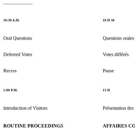
____________
10:30 A.M.
10 H 30
Oral Questions
Questions orales
Deferred Votes
Votes différés
Recess
Pause
1:00 P.M.
13 H
Introduction of Visitors
Présentation des 
ROUTINE PROCEEDINGS
AFFAIRES C