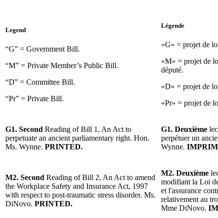
Légende
Legend
«G» = projet de l
“G” = Government Bill.
«M» = projet de lo
“M” = Private Member’s Public Bill.
député.
“D” = Committee Bill.
«D» = projet de lo
“Pr” = Private Bill.
«Pr» = projet de lo
G1. Second
Reading of Bill 1, An Act to
G1. Deuxième
lec
perpetuate an ancient parliamentary right. Hon.
perpétuer un anci
Ms. Wynne.
PRINTED.
Wynne.
IMPRIM
M2. Deuxième
le
M2. Second
Reading of Bill 2, An Act to amend
modifiant la Loi d
the Workplace Safety and Insurance Act, 1997
et l'assurance cont
with respect to post-traumatic stress disorder. Ms.
relativement au tro
DiNovo.
PRINTED.
Mme DiNovo.
IM