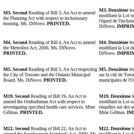
M3. Deuxième
le
M3. Second
Reading of Bill 3, An Act to amend
modifiant la Loi s
the Planning Act with respect to inclusionary
l'égard de l'inclu
housing. Ms. DiNovo.
PRINTED.
DiNovo.
IMPRI
M4. Second
Reading of Bill 4, An Act to amend
M4. Deuxième
le
the Metrolinx Act, 2006. Ms. DiNovo.
modifiant la Loi 
PRINTED.
DiNovo.
IMPRI
M5. Second
Reading of Bill 5, An Act respecting
M5. Deuxième
le
the City of Toronto and the Ontario Municipal
sur la cité de Tor
Board. Ms. DiNovo.
PRINTED.
municipales de l'
M19. Second
Reading of Bill 19, An Act to
M19. Deuxième
l
amend the Ombudsman Act with respect to
modifiant la Loi s
investigating specified health care services. Mme
enquêtes sur des se
Gélinas.
PRINTED.
Mme Gélinas.
IM
M22. Second
Reading of Bill 22, An Act to
M22. Deuxième
l
amend the Employment Standards Act, 2000. Ms.
modifiant la Loi d