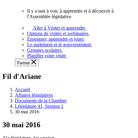
vous.
Il y a tant à voir, à apprendre et à découvrir à
Il
l'Assemblée législative.
y
a
Aller à Visiter et apprendre
tant
Options de visites et webinaires
à
Enseigner, apprendre et jouer
voir,
Le parlement et le gouvernement
à
Groupes scolaires
apprendre
Planifier votre visite
et
Fermer
à
découvrir
Fil d'Ariane
à
l'Assemblée
législative.
Accueil
Affaires législatives
Documents de la Chambre
Législature 41, Session 1
30 mai 2016
30 mai 2016
41e législature, 1re session