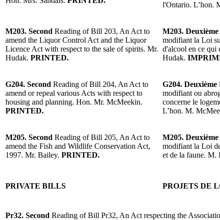
Hon. Mrs. Sandals.
PRINTED.
l'Ontario. L’hon.
M203. Second
Reading of Bill 203, An Act to
M203. Deuxième
amend the Liquor Control Act and the Liquor
modifiant la Loi su
Licence Act with respect to the sale of spirits. Mr.
d'alcool en ce qui
Hudak.
PRINTED.
Hudak.
IMPRIM
G204. Second
Reading of Bill 204, An Act to
G204. Deuxième
amend or repeal various Acts with respect to
modifiant ou abrog
housing and planning. Hon. Mr. McMeekin.
concerne le logeme
PRINTED.
L’hon. M. McMee
M205. Second
Reading of Bill 205, An Act to
M205. Deuxième
amend the Fish and Wildlife Conservation Act,
modifiant la Loi d
1997. Mr. Bailey.
PRINTED.
et de la faune. M. 
PRIVATE BILLS
PROJETS DE L
Pr32.
Second
Reading of Bill Pr32, An Act respecting the Associat