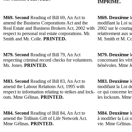
IMPRIMÉ.
M69. Second
Reading of Bill 69, An Act to
M69. Deuxième
l
amend the Business Corporations Act and the
modifiant la Loi su
Real Estate and Business Brokers Act, 2002 with
2002 sur le courta
respect to personal real estate corporations. Mr.
relativement aux s
Smith and Mr. Colle.
PRINTED.
M. Smith et M. Co
M79. Second
Reading of Bill 79, An Act
M79. Deuxième
l
respecting criminal record checks for volunteers.
concernant les véri
Ms. Jones.
PRINTED.
bénévoles. Mme J
M83. Second
Reading of Bill 83, An Act to
M83. Deuxième
l
amend the Labour Relations Act, 1995 with
modifiant la Loi de
respect to information relating to strikes and lock-
ce qui concerne le
outs. Mme Gélinas.
PRINTED.
les lockouts. Mme
M84. Second
Reading of Bill 84, An Act to
M84. Deuxième
l
amend the Trillium Gift of Life Network Act.
à modifier la Loi 
Mme Gélinas.
PRINTED.
vie. Mme Gélinas