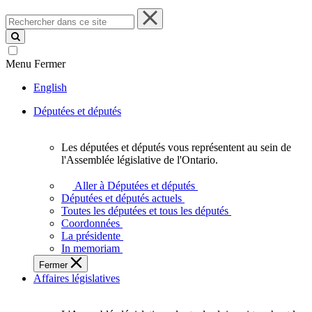
Rechercher
dans
ce
site
Menu
Fermer
English
Députées et députés
Les députées et députés vous représentent au sein de
Les
l'Assemblée législative de l'Ontario.
députées
et
Aller à Députées et députés
députés
Députées et députés actuels
vous
Toutes les députées et tous les députés
représentent
Coordonnées
au
La présidente
sein
In memoriam
de
Fermer
l'Assemblée
Affaires législatives
législative
de
l'Ontario.