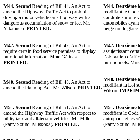
M44. Second
Reading of Bill 44, An Act to
M44. Deuxième
l
amend the Highway Traffic Act to prohibit
modifiant le Code d
driving a motor vehicle on a highway with a
conduite sur une v
dangerous accumulation of snow or ice. Mr.
automobiles ayant
Yakabuski.
PRINTED.
neige ou de glace
M47. Second
Reading of Bill 47, An Act to
M47. Deuxième
l
require certain food service premises to display
assujettissant cert
nutritional information. Mme Gélinas.
l’obligation d’aff
PRINTED.
nutritionnels. Mme
M48. Deuxième
l
M48. Second
Reading of Bill 48, An Act to
modifiant la Loi s
amend the Planning Act. Mr. Wilson.
PRINTED.
Wilson.
IMPRIM
M51. Second
Reading of Bill 51, An Act to
M51. Deuxième
l
amend the Highway Traffic Act with respect to
modifiant le Code 
utility task and all-terrain vehicles. Mr. Miller
autoquads et les v
(Parry Sound–Muskoka).
PRINTED.
(Parry Sound–Mus