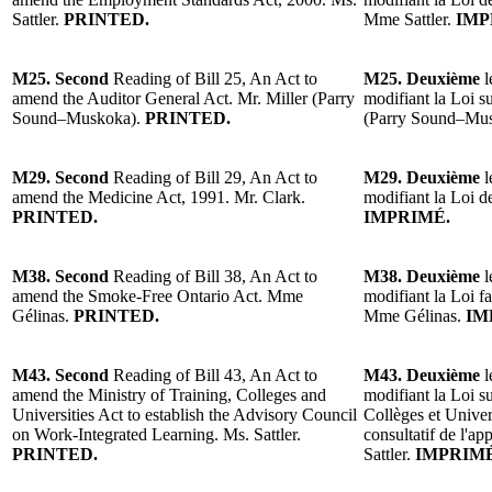
Sattler.
PRINTED.
Mme Sattler.
IMP
M25. Second
Reading of Bill 25, An Act to
M25. Deuxième
l
amend the Auditor General Act. Mr. Miller (Parry
modifiant la Loi su
Sound–Muskoka).
PRINTED.
(Parry Sound–Mus
M29. Second
Reading of Bill 29, An Act to
M29. Deuxième
l
amend the Medicine Act, 1991. Mr. Clark.
modifiant la Loi d
PRINTED.
IMPRIMÉ.
M38. Second
Reading of Bill 38, An Act to
M38. Deuxième
l
amend the Smoke-Free Ontario Act. Mme
modifiant la Loi f
Gélinas.
PRINTED.
Mme Gélinas.
IM
M43. Second
Reading of Bill 43, An Act to
M43. Deuxième
l
amend the Ministry of Training, Colleges and
modifiant la Loi su
Universities Act to establish the Advisory Council
Collèges et Univer
on Work-Integrated Learning. Ms. Sattler.
consultatif de l'ap
PRINTED.
Sattler.
IMPRIMÉ