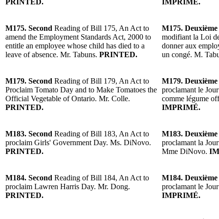
PRINTED.
IMPRIMÉ.
M175. Second
Reading of Bill 175, An Act to
M175. Deuxième
amend the Employment Standards Act, 2000 to
modifiant la Loi d
entitle an employee whose child has died to a
donner aux employé
leave of absence. Mr. Tabuns.
PRINTED.
un congé. M. Tab
M179. Second
Reading of Bill 179, An Act to
M179. Deuxième
Proclaim Tomato Day and to Make Tomatoes the
proclamant le Jour
Official Vegetable of Ontario. Mr. Colle.
comme légume offic
PRINTED.
IMPRIMÉ.
M183. Second
Reading of Bill 183, An Act to
M183. Deuxième
proclaim Girls' Government Day. Ms. DiNovo.
proclamant la Jour
PRINTED.
Mme DiNovo.
IM
M184. Second
Reading of Bill 184, An Act to
M184. Deuxième
proclaim Lawren Harris Day. Mr. Dong.
proclamant le Jou
PRINTED.
IMPRIMÉ.