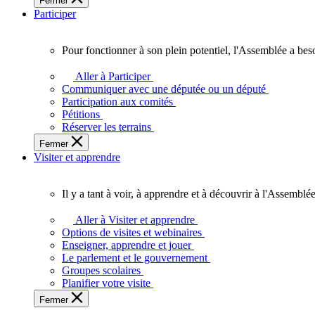
Fermer
des
Participer
Ontariennes
et
Ontariens.
Pour fonctionner à son plein potentiel, l'Assemblée a bes
Pour
fonctionner
Aller à Participer
à
Communiquer avec une députée ou un député
son
Participation aux comités
plein
Pétitions
potentiel,
Réserver les terrains
l'Assemblée
Fermer
a
Visiter et apprendre
besoin
de
vous.
Il y a tant à voir, à apprendre et à découvrir à l'Assemblée
Il
y
Aller à Visiter et apprendre
a
Options de visites et webinaires
tant
Enseigner, apprendre et jouer
à
Le parlement et le gouvernement
voir,
Groupes scolaires
à
Planifier votre visite
apprendre
Fermer
et