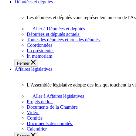
Députées et députés
Les députées et députés vous représentent au sein de l'As
Les
députées
Aller à Députées et députés
et
Députées et députés actuels
députés
Toutes les députées et tous les députés
vous
Coordonnées
représentent
La présidente
au
In memoriam
sein
Fermer
de
Affaires législatives
l'Assemblée
législative
de
L'Assemblée législative adopte des lois qui touchent la v
l'Ontario.
L'Assemblée
législative
Aller à Affaires législatives
adopte
Projets de loi
des
Documents de la Chambre
lois
Vidéo
qui
Comités
touchent
Documents des comités
la
Calendrier
vie