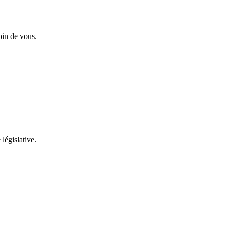
oin de vous.
 législative.