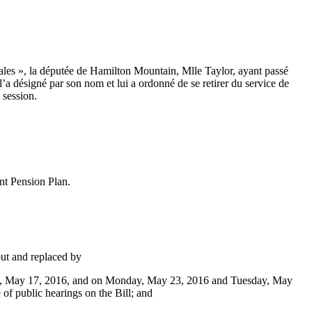
ales », la députée de Hamilton Mountain, Mlle Taylor, ayant passé
i l’a désigné par son nom et lui a ordonné de se retirer du service de
 session.
nt Pension Plan.
out and replaced by
day, May 17, 2016, and on Monday, May 23, 2016 and Tuesday, May
f public hearings on the Bill; and