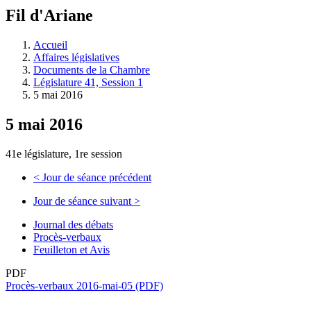
à
Fil d'Ariane
découvrir
à
l'Assemblée
Accueil
législative.
Affaires législatives
Documents de la Chambre
Législature 41, Session 1
5 mai 2016
5 mai 2016
41e législature, 1re session
<
Jour de séance précédent
Jour de séance suivant
>
Journal des débats
Procès-verbaux
Feuilleton et Avis
PDF
Procès-verbaux 2016-mai-05 (PDF)