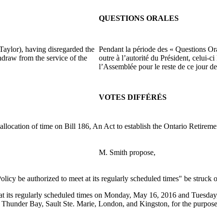
QUESTIONS ORALES
aylor), having disregarded the
Pendant la période des « Questions Or
hdraw from the service of the
outre à l’autorité du Président, celui-c
l’Assemblée pour le reste de ce jour de
VOTES DIFFÉRÉS
ocation of time on Bill 186, An Act to establish the Ontario Retireme
M. Smith propose,
licy be authorized to meet at its regularly scheduled times" be struck 
t at its regularly scheduled times on Monday, May 16, 2016 and Tues
under Bay, Sault Ste. Marie, London, and Kingston, for the purpose o