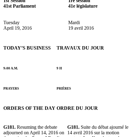
1st Session
1re session
41st Parliament
41e législature
Tuesday
Mardi
April 19, 2016
19 avril 2016
TODAY’S BUSINESS
TRAVAUX DU JOUR
9:00 A.M.
9 H
PRAYERS
PRIÈRES
ORDERS OF THE DAY
ORDRE DU JOUR
G181.
Resuming the debate
G181.
Suite du débat ajourné le
adjourned on April 14, 2016 on
14 avril 2016 sur la motion