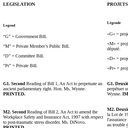
LEGISLATION
PROJETS
Légende
Legend
«G» = proje
“G” = Government Bill.
«M» = proje
“M” = Private Member’s Public Bill.
député.
“D” = Committee Bill.
«D» = proje
“Pr” = Private Bill.
«Pr» = proje
G1. Second
Reading of Bill 1, An Act to perpetuate an
G1. Deux
ancient parliamentary right. Hon. Ms. Wynne.
perpétuer u
PRINTED.
Wynne.
IM
M2. Deux
M2. Second
Reading of Bill 2, An Act to amend the
la Loi de 19
Workplace Safety and Insurance Act, 1997 with respect
l'assurance 
to post-traumatic stress disorder. Ms. DiNovo.
au trouble 
PRINTED.