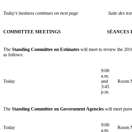
Today’s business continues on next page
Suite des tr
COMMITTEE MEETINGS
SÉANCES 
The
Standing Committee on Estimates
will meet to review the 201
as follows:
9:00
a.m.
Today
and
Room N
3:45
p.m.
The
Standing Committee on Government Agencies
will meet pursu
9:00
Today
Room N
a.m.