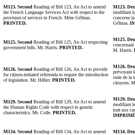
M123.
Second
Reading of Bill 123, An Act to amend
M123. De
the French Language Services Act with respect to the
modifiant la
provision of services in French. Mme Gélinas.
concerne la
PRINTED.
Gélinas.
I
M125. De
M125. Second
Reading of Bill 125, An Act respecting
concernant 
government bills. Mr. Harris.
PRINTED.
M. Harris.
M126. De
M126. Second
Reading of Bill 126, An Act to provide
prévoyant le
for citizen-initiated referenda to require the introduction
suite de la 
of legislation. Mr. Hillier.
PRINTED.
citoyens. M.
M129. De
M129. Second
Reading of Bill 129, An Act to amend
modifiant l
the Human Rights Code with respect to genetic
trait aux ca
characteristics. Mr. Colle.
PRINTED.
IMPRIMÉ
M134. Second
Reading of Bill 134, An Act to amend
M134. De