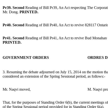
Pr39. Second
Reading of Bill Pr39, An Act respecting The Corpora
Mr. Dong.
PRINTED.
Pr40. Second
Reading of Bill Pr40, An Act to revive 828117 Onta
Pr41. Second
Reading of Bill Pr41, An Act to revive Bud Monahan 
PRINTED.
GOVERNMENT ORDERS
ORDRES 
3. Resuming the debate adjourned on July 15, 2014 on the motion tha
considered an extension of the Spring Sessional period, as follows:-
Mr. Naqvi moved,
M. Naqvi pro
That, for the purposes of Standing Order 6(b), the current meetings o
of the Spring Sessional period provided for in Standing Order 6(a).