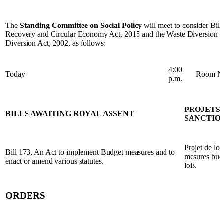
The
Standing Committee on Social Policy
will meet to consider Bi
Recovery and Circular Economy Act, 2015 and the Waste Diversion Tr
Diversion Act, 2002, as follows:
4:00
Today
Room N
p.m.
PROJETS
BILLS AWAITING ROYAL ASSENT
SANCTI
Projet de lo
Bill 173, An Act to implement Budget measures and to
mesures bud
enact or amend various statutes.
lois.
ORDERS