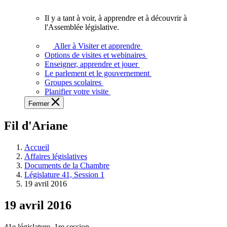
vous.
Il y a tant à voir, à apprendre et à découvrir à
Il
l'Assemblée législative.
y
a
Aller à Visiter et apprendre
tant
Options de visites et webinaires
à
Enseigner, apprendre et jouer
voir,
Le parlement et le gouvernement
à
Groupes scolaires
apprendre
Planifier votre visite
et
Fermer
à
découvrir
Fil d'Ariane
à
l'Assemblée
législative.
Accueil
Affaires législatives
Documents de la Chambre
Législature 41, Session 1
19 avril 2016
19 avril 2016
41e législature, 1re session