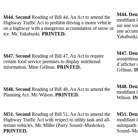
M44. Deu
M44. Second
Reading of Bill 44, An Act to amend the
modifiant l
Highway Traffic Act to prohibit driving a motor vehicle
sur une vo
on a highway with a dangerous accumulation of snow or
une accumu
ice. Mr. Yakabuski.
PRINTED.
Yakabuski
M47. Deu
M47. Second
Reading of Bill 47, An Act to require
assujettiss
certain food service premises to display nutritional
d’afficher
information. Mme Gélinas.
PRINTED.
Gélinas.
I
M48. Deu
M48. Second
Reading of Bill 48, An Act to amend the
modifiant l
Planning Act. Mr. Wilson.
PRINTED.
Wilson.
IM
M51. Second
Reading of Bill 51, An Act to amend the
M51. Deu
Highway Traffic Act with respect to utility task and all-
modifiant l
terrain vehicles. Mr. Miller (Parry Sound–Muskoka).
autoquads e
PRINTED.
Sound–Mu