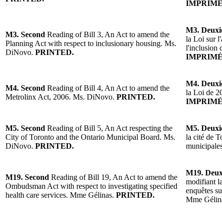
IMPRIMÉ
M3. Deux
M3. Second
Reading of Bill 3, An Act to amend the
la Loi sur 
Planning Act with respect to inclusionary housing. Ms.
l'inclusio
DiNovo.
PRINTED.
IMPRIMÉ
M4. Deux
M4. Second
Reading of Bill 4, An Act to amend the
la Loi de 
Metrolinx Act, 2006. Ms. DiNovo.
PRINTED.
IMPRIMÉ
M5. Second
Reading of Bill 5, An Act respecting the
M5. Deux
City of Toronto and the Ontario Municipal Board. Ms.
la cité de 
DiNovo.
PRINTED.
municipale
M19. Deu
M19. Second
Reading of Bill 19, An Act to amend the
modifiant l
Ombudsman Act with respect to investigating specified
enquêtes su
health care services. Mme Gélinas.
PRINTED.
Mme Gélin