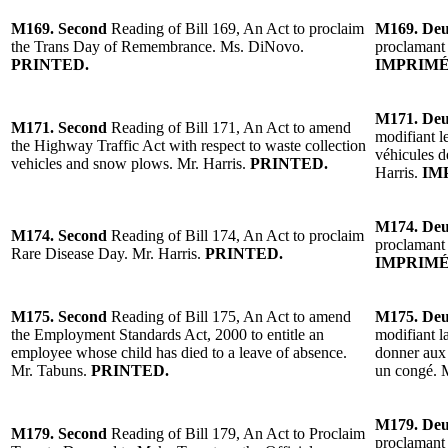
M169. Second
Reading of Bill 169, An Act to proclaim
M169. De
the Trans Day of Remembrance. Ms. DiNovo.
proclamant
PRINTED.
IMPRIMÉ
M171. De
M171. Second
Reading of Bill 171, An Act to amend
modifiant l
the Highway Traffic Act with respect to waste collection
véhicules d
vehicles and snow plows. Mr. Harris.
PRINTED.
Harris.
IM
M174. De
M174. Second
Reading of Bill 174, An Act to proclaim
proclamant 
Rare Disease Day. Mr. Harris.
PRINTED.
IMPRIMÉ
M175. Second
Reading of Bill 175, An Act to amend
M175. De
the Employment Standards Act, 2000 to entitle an
modifiant l
employee whose child has died to a leave of absence.
donner aux 
Mr. Tabuns.
PRINTED.
un congé. 
M179. De
M179. Second
Reading of Bill 179, An Act to Proclaim
proclamant 