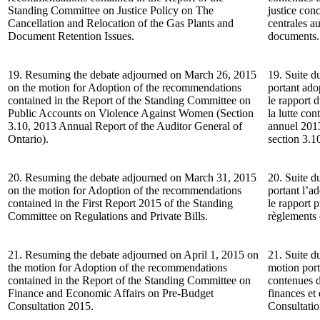
Standing Committee on Justice Policy on The
justice con
Cancellation and Relocation of the Gas Plants and
centrales a
Document Retention Issues.
documents.
19. Resuming the debate adjourned on March 26, 2015
19. Suite d
on the motion for Adoption of the recommendations
portant ad
contained in the Report of the Standing Committee on
le rapport 
Public Accounts on Violence Against Women (Section
la lutte co
3.10, 2013 Annual Report of the Auditor General of
annuel 2013
Ontario).
section 3.10
20. Resuming the debate adjourned on March 31, 2015
20. Suite d
on the motion for Adoption of the recommendations
portant l’
contained in the First Report 2015 of the Standing
le rapport
Committee on Regulations and Private Bills.
règlements e
21. Resuming the debate adjourned on April 1, 2015 on
21. Suite du
the motion for Adoption of the recommendations
motion por
contained in the Report of the Standing Committee on
contenues d
Finance and Economic Affairs on Pre-Budget
finances et
Consultation 2015.
Consultatio