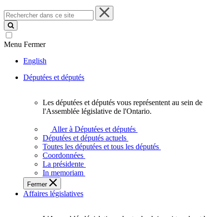
Rechercher
dans
ce
site
Menu
Fermer
English
Députées et députés
Les députées et députés vous représentent au sein de
Les
l'Assemblée législative de l'Ontario.
députées
et
Aller à Députées et députés
députés
Députées et députés actuels
vous
Toutes les députées et tous les députés
représentent
Coordonnées
au
La présidente
sein
In memoriam
de
Fermer
l'Assemblée
Affaires législatives
législative
de
l'Ontario.