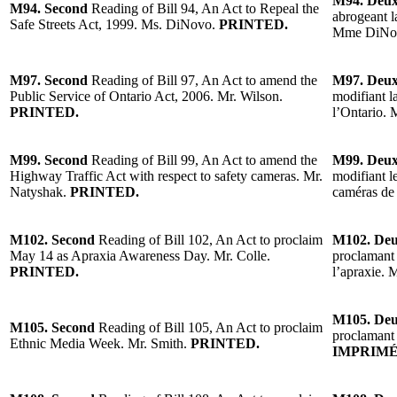
M94. Deu
M94. Second
Reading of Bill 94, An Act to Repeal the
abrogeant l
Safe Streets Act, 1999. Ms. DiNovo.
PRINTED.
Mme DiNo
M97. Second
Reading of Bill 97, An Act to amend the
M97. Deu
Public Service of Ontario Act, 2006. Mr. Wilson.
modifiant l
PRINTED.
l’Ontario. 
M99. Second
Reading of Bill 99, An Act to amend the
M99. Deu
Highway Traffic Act with respect to safety cameras. Mr.
modifiant l
Natyshak.
PRINTED.
caméras de 
M102. Second
Reading of Bill 102, An Act to proclaim
M102. De
May 14 as Apraxia Awareness Day. Mr. Colle.
proclamant 
PRINTED.
l’apraxie. 
M105. De
M105. Second
Reading of Bill 105, An Act to proclaim
proclamant 
Ethnic Media Week. Mr. Smith.
PRINTED.
IMPRIMÉ