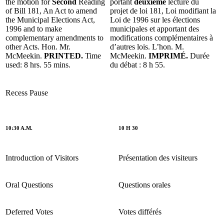
the motion for
Second
Reading
portant
deuxième
lecture du
of Bill 181, An Act to amend
projet de loi 181, Loi modifiant la
the Municipal Elections Act,
Loi de 1996 sur les élections
1996 and to make
municipales et apportant des
complementary amendments to
modifications complémentaires à
other Acts. Hon. Mr.
d’autres lois. L’hon. M.
McMeekin.
PRINTED.
Time
McMeekin.
IMPRIMÉ.
Durée
used: 8 hrs. 55 mins.
du débat : 8 h 55.
Recess
Pause
10:30 A.M.
10 H 30
Introduction of Visitors
Présentation des visiteurs
Oral Questions
Questions orales
Deferred Votes
Votes différés