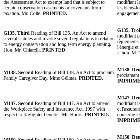
the Assessment Act to exempt land that is subject to
modifiant l
certain conservation easements or covenants from
les biens-fo
taxation. Mr. Colle.
PRINTED.
engagements
G135. Tro
G135. Third
Reading of Bill 135, An Act to amend
modifiant p
several statutes and revoke several regulations in relation
règlements 
to energy conservation and long-term energy planning.
l'énergie et
Hon. Mr. Chiarelli.
PRINTED.
L’hon. M. C
M138. De
M138. Second
Reading of Bill 138, An Act to proclaim
proclamant 
Family Caregiver Day. Mme Gélinas.
PRINTED.
IMPRIMÉ
M147. De
M147. Second
Reading of Bill 147, An Act to amend
modifiant l
the Workplace Safety and Insurance Act, 1997 with
et l'assuran
respect to firefighter benefits. Mr. Harris.
PRINTED.
concerne le
IMPRIMÉ
M150. De
M150. Second
Reading of Bill 150, An Act to amend