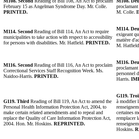
M108. Second
Reading of Bill 108, An Act to proclaim
M108. De
February 15 as Angelman Syndrome Day. Mr. Colle.
proclamant
PRINTED.
M. Colle.
I
M114. De
M114. Second
Reading of Bill 114, An Act to require
exigeant qu
municipalities to take action with respect to accessibility
matière d'a
for persons with disabilities. Mr. Hatfield.
PRINTED.
M. Hatfield
M116. De
M116. Second
Reading of Bill 116, An Act to proclaim
proclamant 
Correctional Services Staff Recognition Week. Ms.
personnel d
Naidoo-Harris.
PRINTED.
Harris.
IM
G119. Tro
G119. Third
Reading of Bill 119, An Act to amend the
à modifier 
Personal Health Information Protection Act, 2004, to
renseigneme
make certain related amendments and to repeal and
certaines m
replace the Quality of Care Information Protection Act,
remplacer l
2004. Hon. Mr. Hoskins.
REPRINTED.
renseigneme
Hoskins.
R