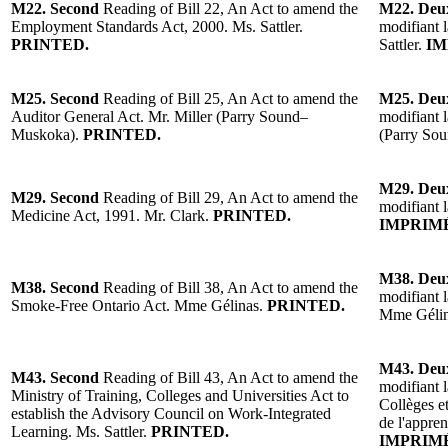
M22. Second
Reading of Bill 22, An Act to amend the
M22. Deu
Employment Standards Act, 2000. Ms. Sattler.
modifiant 
PRINTED.
Sattler.
IM
M25. Second
Reading of Bill 25, An Act to amend the
M25. Deu
Auditor General Act. Mr. Miller (Parry Sound–
modifiant l
Muskoka).
PRINTED.
(Parry So
M29. Deu
M29. Second
Reading of Bill 29, An Act to amend the
modifiant 
Medicine Act, 1991. Mr. Clark.
PRINTED.
IMPRIM
M38. Deu
M38. Second
Reading of Bill 38, An Act to amend the
modifiant 
Smoke-Free Ontario Act. Mme Gélinas.
PRINTED.
Mme Géli
M43. Deu
M43. Second
Reading of Bill 43, An Act to amend the
modifiant l
Ministry of Training, Colleges and Universities Act to
Collèges et
establish the Advisory Council on Work-Integrated
de l'appren
Learning. Ms. Sattler.
PRINTED.
IMPRIM