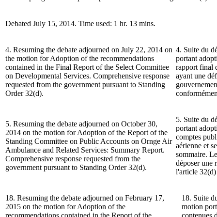
Debated July 15, 2014. Time used: 1 hr. 13 mins.
4. Resuming the debate adjourned on July 22, 2014 on
4. Suite du d
the motion for Adoption of the recommendations
portant adop
contained in the Final Report of the Select Committee
rapport final
on Developmental Services. Comprehensive response
ayant une déf
requested from the government pursuant to Standing
gouvernement
Order 32(d).
conformément 
5. Suite du d
5. Resuming the debate adjourned on October 30,
portant adop
2014 on the motion for Adoption of the Report of the
comptes publ
Standing Committee on Public Accounts on Ornge Air
aérienne et s
Ambulance and Related Services: Summary Report.
sommaire. Le
Comprehensive response requested from the
déposer une 
government pursuant to Standing Order 32(d).
l'article 32(
18. Resuming the debate adjourned on February 17,
18. Suite d
2015 on the motion for Adoption of the
motion por
recommendations contained in the Report of the
contenues d