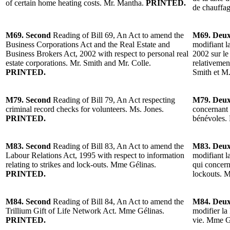
of certain home heating costs. Mr. Mantha.
PRINTED.
de chauffa
M69. Second
Reading of Bill 69, An Act to amend the
M69. Deu
Business Corporations Act and the Real Estate and
modifiant la
Business Brokers Act, 2002 with respect to personal real
2002 sur le
estate corporations. Mr. Smith and Mr. Colle.
relativemen
PRINTED.
Smith et M.
M79. Second
Reading of Bill 79, An Act respecting
M79. Deu
criminal record checks for volunteers. Ms. Jones.
concernant l
PRINTED.
bénévoles.
M83. Second
Reading of Bill 83, An Act to amend the
M83. Deu
Labour Relations Act, 1995 with respect to information
modifiant la
relating to strikes and lock-outs. Mme Gélinas.
qui concern
PRINTED.
lockouts. 
M84. Second
Reading of Bill 84, An Act to amend the
M84. Deu
Trillium Gift of Life Network Act. Mme Gélinas.
modifier la
PRINTED.
vie. Mme G