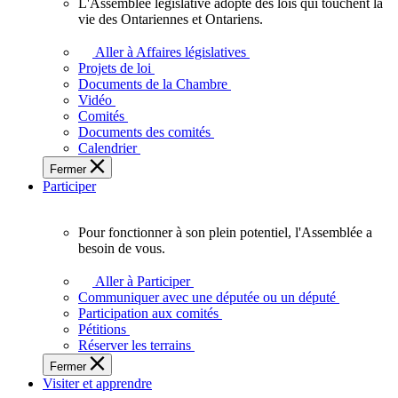
L'Assemblée législative adopte des lois qui touchent la
L'Assemblée
vie des Ontariennes et Ontariens.
législative
adopte
Aller à Affaires législatives
des
Projets de loi
lois
Documents de la Chambre
qui
Vidéo
touchent
Comités
la
Documents des comités
vie
Calendrier
des
Fermer
Ontariennes
Participer
et
Ontariens.
Pour fonctionner à son plein potentiel, l'Assemblée a
Pour
besoin de vous.
fonctionner
à
Aller à Participer
son
Communiquer avec une députée ou un député
plein
Participation aux comités
potentiel,
Pétitions
l'Assemblée
Réserver les terrains
a
Fermer
besoin
Visiter et apprendre
de