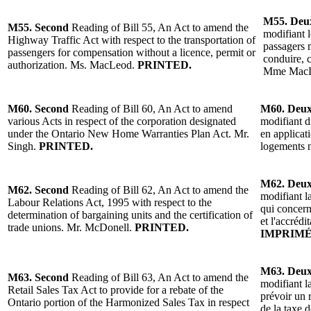
M55. Deu
M55. Second
Reading of Bill 55, An Act to amend the
modifiant l
Highway Traffic Act with respect to the transportation of
passagers 
passengers for compensation without a licence, permit or
conduire, c
authorization. Ms. MacLeod.
PRINTED.
Mme Mac
M60. Second
Reading of Bill 60, An Act to amend
M60. Deu
various Acts in respect of the corporation designated
modifiant di
under the Ontario New Home Warranties Plan Act. Mr.
en applicat
Singh.
PRINTED.
logements n
M62. Deu
M62. Second
Reading of Bill 62, An Act to amend the
modifiant la
Labour Relations Act, 1995 with respect to the
qui concern
determination of bargaining units and the certification of
et l'accréd
trade unions. Mr. McDonell.
PRINTED.
IMPRIMÉ
M63. Deu
M63. Second
Reading of Bill 63, An Act to amend the
modifiant la
Retail Sales Tax Act to provide for a rebate of the
prévoir un
Ontario portion of the Harmonized Sales Tax in respect
de la taxe d