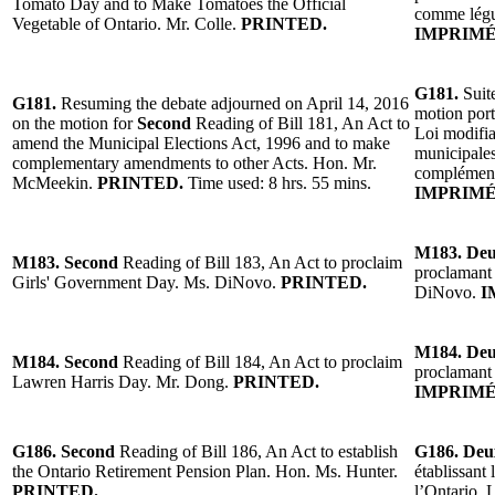
Tomato Day and to Make Tomatoes the Official
comme légum
Vegetable of Ontario. Mr. Colle.
PRINTED.
IMPRIMÉ
G181.
Suit
G181.
Resuming the debate adjourned on April 14, 2016
motion port
on the motion for
Second
Reading of Bill 181, An Act to
Loi modifia
amend the Municipal Elections Act, 1996 and to make
municipales
complementary amendments to other Acts. Hon. Mr.
complément
McMeekin.
PRINTED.
Time used: 8 hrs. 55 mins.
IMPRIMÉ
M183. De
M183. Second
Reading of Bill 183, An Act to proclaim
proclamant
Girls' Government Day. Ms. DiNovo.
PRINTED.
DiNovo.
I
M184. De
M184. Second
Reading of Bill 184, An Act to proclaim
proclamant
Lawren Harris Day. Mr. Dong.
PRINTED.
IMPRIMÉ
G186. Second
Reading of Bill 186, An Act to establish
G186. Deu
the Ontario Retirement Pension Plan. Hon. Ms. Hunter.
établissant
PRINTED.
l’Ontario.