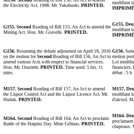
modifiant l
the Electricity Act, 1998. Mr. Yakabuski.
PRINTED.
IMPRIMÉ
G155. Deu
G155. Second
Reading of Bill 155, An Act to amend the
modifiant l
Mining Act. Hon. Mr. Gravelle.
PRINTED.
IMPRIMÉ
G156.
Resuming the debate adjourned on April 18, 2016
G156.
Suit
on the motion for
Second
Reading of Bill 156, An Act to
motion port
amend various Acts with respect to financial services.
Loi modifia
Hon. Mr. Orazietti.
PRINTED.
Time used: 5 hrs. 11
financiers.
mins.
débat : 5 h 
M157. Second
Reading of Bill 157, An Act to amend
M157. De
the Liquor Control Act and the Liquor Licence Act. Mr.
modifiant la
Hudak.
PRINTED.
d'alcool. M
M164. De
M164. Second
Reading of Bill 164, An Act to proclaim
proclamant l
Battle of the Hatpins Day. Mme Gélinas.
PRINTED.
chapeaux. 