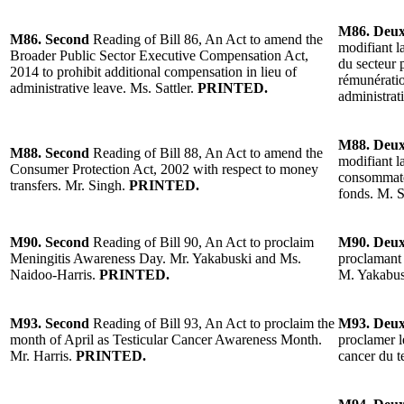
M86. Deu
M86. Second
Reading of Bill 86, An Act to amend the
modifiant l
Broader Public Sector Executive Compensation Act,
du secteur 
2014 to prohibit additional compensation in lieu of
rémunérati
administrative leave. Ms. Sattler.
PRINTED.
administrat
M88. Deu
M88. Second
Reading of Bill 88, An Act to amend the
modifiant l
Consumer Protection Act, 2002 with respect to money
consommateu
transfers. Mr. Singh.
PRINTED.
fonds. M. S
M90. Second
Reading of Bill 90, An Act to proclaim
M90. Deu
Meningitis Awareness Day. Mr. Yakabuski and Ms.
proclamant l
Naidoo-Harris.
PRINTED.
M. Yakabus
M93. Second
Reading of Bill 93, An Act to proclaim the
M93. Deu
month of April as Testicular Cancer Awareness Month.
proclamer l
Mr. Harris.
PRINTED.
cancer du t