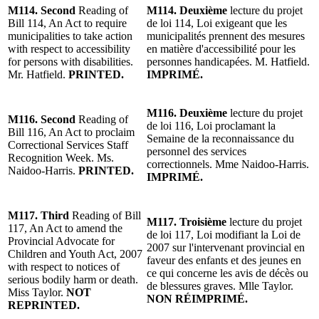
M114. Second
Reading of
M114. Deuxième
lecture du projet
Bill 114, An Act to require
de loi 114, Loi exigeant que les
municipalities to take action
municipalités prennent des mesures
with respect to accessibility
en matière d'accessibilité pour les
for persons with disabilities.
personnes handicapées. M. Hatfield.
Mr. Hatfield.
PRINTED.
IMPRIMÉ.
M116. Deuxième
lecture du projet
M116. Second
Reading of
de loi 116, Loi proclamant la
Bill 116, An Act to proclaim
Semaine de la reconnaissance du
Correctional Services Staff
personnel des services
Recognition Week. Ms.
correctionnels. Mme Naidoo-Harris.
Naidoo-Harris.
PRINTED.
IMPRIMÉ.
M117. Third
Reading of
Bill
M117. Troisième
lecture du
projet
117, An Act to amend the
de loi 117, Loi modifiant la Loi de
Provincial Advocate for
2007 sur l'intervenant provincial en
Children and Youth Act, 2007
faveur des enfants et des jeunes en
with respect to notices of
ce qui concerne les avis de décès ou
serious bodily harm or death.
de blessures graves. Mlle Taylor.
Miss Taylor.
NOT
NON RÉIMPRIMÉ.
REPRINTED.