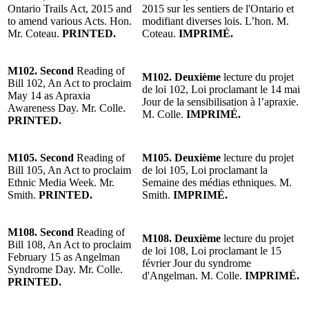
Ontario Trails Act, 2015 and
2015 sur les sentiers de l'Ontario et
to amend various Acts. Hon.
modifiant diverses lois. L’hon. M.
Mr. Coteau.
PRINTED.
Coteau.
IMPRIMÉ.
M102. Second
Reading of
M102. Deuxième
lecture du projet
Bill 102, An Act to proclaim
de loi 102, Loi proclamant le 14 mai
May 14 as Apraxia
Jour de la sensibilisation à l’apraxie.
Awareness Day. Mr. Colle.
M. Colle.
IMPRIMÉ.
PRINTED.
M105. Second
Reading of
M105. Deuxième
lecture du projet
Bill 105, An Act to proclaim
de loi 105, Loi proclamant la
Ethnic Media Week. Mr.
Semaine des médias ethniques. M.
Smith.
PRINTED.
Smith.
IMPRIMÉ.
M108. Second
Reading of
M108. Deuxième
lecture du projet
Bill 108, An Act to proclaim
de loi 108, Loi proclamant le 15
February 15 as Angelman
février Jour du syndrome
Syndrome Day. Mr. Colle.
d'Angelman. M. Colle.
IMPRIMÉ.
PRINTED.