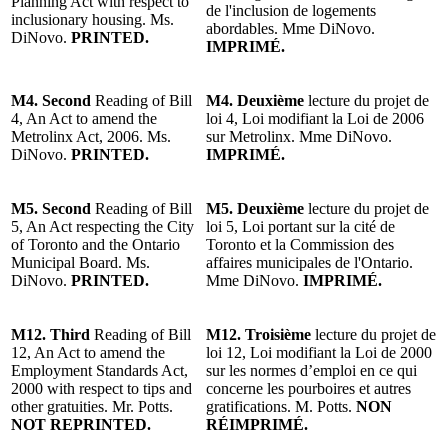
Planning Act with respect to
de l'inclusion de logements
inclusionary housing. Ms.
abordables. Mme DiNovo.
DiNovo.
PRINTED.
IMPRIMÉ.
M4. Second
Reading of Bill
M4. Deuxième
lecture du projet de
4, An Act to amend the
loi 4, Loi modifiant la Loi de 2006
Metrolinx Act, 2006. Ms.
sur Metrolinx. Mme DiNovo.
DiNovo.
PRINTED.
IMPRIMÉ.
M5. Second
Reading of Bill
M5. Deuxième
lecture du projet de
5, An Act respecting the City
loi 5, Loi portant sur la cité de
of Toronto and the Ontario
Toronto et la Commission des
Municipal Board. Ms.
affaires municipales de l'Ontario.
DiNovo.
PRINTED.
Mme DiNovo.
IMPRIMÉ.
M12. Third
Reading of
Bill
M12. Troisième
lecture du
projet de
12, An Act to amend the
loi 12,
Loi modifiant la Loi de 2000
Employment Standards Act,
sur les normes d’emploi en ce qui
2000 with respect to tips and
concerne les pourboires et autres
other gratuities. Mr. Potts.
gratifications. M. Potts.
NON
NOT REPRINTED.
RÉIMPRIMÉ.