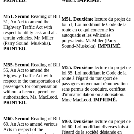
PRINTED.
Wilson.
IMPRIMÉ.
M51. Second
Reading of Bill
M51. Deuxième
lecture du projet de
51, An Act to amend the
loi 51, Loi modifiant le Code de la
Highway Traffic Act with
route en ce qui concerne les
respect to utility task and all-
autoquads et les véhicules
terrain vehicles. Mr. Miller
polyvalents. M. Miller (Parry
(Parry Sound–Muskoka).
Sound–Muskoka).
IMPRIMÉ.
PRINTED.
M55. Second
Reading of Bill
M55. Deuxième
lecture du projet de
55, An Act to amend the
loi 55, Loi modifiant le Code de la
Highway Traffic Act with
route à l'égard du transport de
respect to the transportation of
passagers moyennant rémunération
passengers for compensation
sans permis de conduire, certificat
without a licence, permit or
d'immatriculation ou autorisation.
authorization. Ms. MacLeod.
Mme MacLeod.
IMPRIMÉ.
PRINTED.
M60. Second
Reading of Bill
M60. Deuxième
lecture du projet de
60, An Act to amend various
loi 60, Loi modifiant diverses lois à
Acts in respect of the
l'égard de la société désignée en