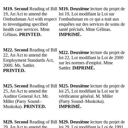
M19. Second
Reading of Bill
M19. Deuxième
lecture du projet de
19, An Act to amend the
loi 19, Loi modifiant la Loi sur
Ombudsman Act with respect
l'ombudsman en ce qui a trait aux
to investigating specified
enquêtes sur des services de soins de
health care services. Mme
santé précisés. Mme Gélinas.
Gélinas.
PRINTED.
IMPRIMÉ.
M22. Second
Reading of Bill
M22. Deuxième
lecture du projet de
22, An Act to amend the
loi 22, Loi modifiant la Loi de 2000
Employment Standards Act,
sur les normes d'emploi. Mme
2000. Ms. Sattler.
Sattler.
IMPRIMÉ.
PRINTED.
M25. Second
Reading of Bill
M25. Deuxième
lecture du projet de
25, An Act to amend the
loi 25, Loi modifiant la Loi sur le
Auditor General Act. Mr.
vérificateur général. M. Miller
Miller (Parry Sound–
(Parry Sound–Muskoka).
Muskoka).
PRINTED.
IMPRIMÉ.
M29. Second
Reading of Bill
M29. Deuxième
lecture du projet de
29, An Act to amend the
loi 29, Loi modifiant la Loi de 1991