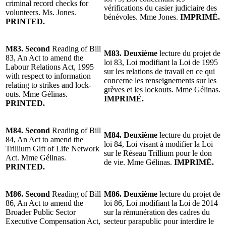
criminal record checks for
vérifications du casier judiciaire des
volunteers. Ms. Jones.
bénévoles. Mme Jones.
IMPRIMÉ.
PRINTED.
M83. Second
Reading of Bill
M83. Deuxième
lecture du projet de
83, An Act to amend the
loi 83, Loi modifiant la Loi de 1995
Labour Relations Act, 1995
sur les relations de travail en ce qui
with respect to information
concerne les renseignements sur les
relating to strikes and lock-
grèves et les lockouts. Mme Gélinas.
outs. Mme Gélinas.
IMPRIMÉ.
PRINTED.
M84. Second
Reading of Bill
M84. Deuxième
lecture du projet de
84, An Act to amend the
loi 84, Loi visant à modifier la Loi
Trillium Gift of Life Network
sur le Réseau Trillium pour le don
Act. Mme Gélinas.
de vie. Mme Gélinas.
IMPRIMÉ.
PRINTED.
M86. Second
Reading of Bill
M86. Deuxième
lecture du projet de
86, An Act to amend the
loi 86, Loi modifiant la Loi de 2014
Broader Public Sector
sur la rémunération des cadres du
Executive Compensation Act,
secteur parapublic pour interdire le