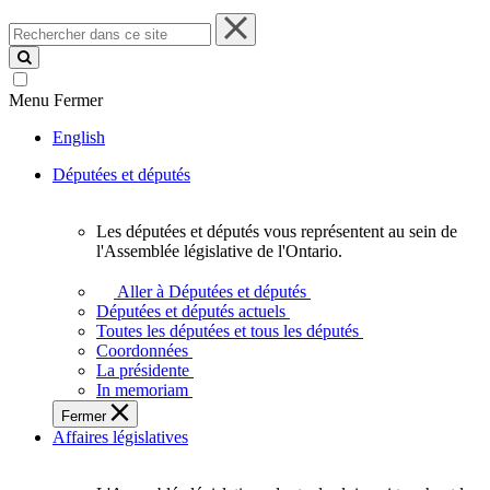
Rechercher
dans
ce
site
Menu
Fermer
English
Députées et députés
Les députées et députés vous représentent au sein de
Les
l'Assemblée législative de l'Ontario.
députées
et
Aller à Députées et députés
députés
Députées et députés actuels
vous
Toutes les députées et tous les députés
représentent
Coordonnées
au
La présidente
sein
In memoriam
de
Fermer
l'Assemblée
Affaires législatives
législative
de
l'Ontario.