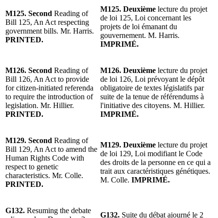
M125. Deuxième
lecture du projet
M125. Second
Reading of
de loi 125, Loi concernant les
Bill 125, An Act respecting
projets de loi émanant du
government bills. Mr. Harris.
gouvernement. M. Harris.
PRINTED.
IMPRIMÉ.
M126. Second
Reading of
M126. Deuxième
lecture du projet
Bill 126, An Act to provide
de loi 126, Loi prévoyant le dépôt
for citizen-initiated referenda
obligatoire de textes législatifs par
to require the introduction of
suite de la tenue de référendums à
legislation. Mr. Hillier.
l'initiative des citoyens. M. Hillier.
PRINTED.
IMPRIMÉ.
M129. Second
Reading of
M129. Deuxième
lecture du projet
Bill 129, An Act to amend the
de loi 129, Loi modifiant le Code
Human Rights Code with
des droits de la personne en ce qui a
respect to genetic
trait aux caractéristiques génétiques.
characteristics. Mr. Colle.
M. Colle.
IMPRIMÉ.
PRINTED.
G132.
Resuming the debate
G132.
Suite du débat ajourné le 2