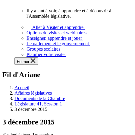
vous.
Il y a tant à voir, à apprendre et à découvrir à
Il
l'Assemblée législative.
y
a
Aller à Visiter et apprendre
tant
Options de visites et webinaires
à
Enseigner, apprendre et jouer
voir,
Le parlement et le gouvernement
à
Groupes scolaires
apprendre
Planifier votre visite
et
Fermer
à
découvrir
Fil d'Ariane
à
l'Assemblée
législative.
Accueil
Affaires législatives
Documents de la Chambre
Législature 41, Session 1
3 décembre 2015
3 décembre 2015
41e législature, 1re session