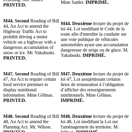
Mme Sattler.
IMPRIMÉ.
PRINTED.
M44. Second
Reading of Bill
M44. Deuxième
lecture du projet de
44, An Act to amend the
loi 44, Loi modifiant le Code de la
Highway Traffic Act to
route afin d'interdire la conduite sur
prohibit driving a motor
une voie publique de véhicules
vehicle on a highway with a
automobiles ayant une accumulation
dangerous accumulation of
dangereuse de neige ou de glace. M.
snow or ice. Mr. Yakabuski.
Yakabuski.
IMPRIMÉ.
PRINTED.
M47. Second
Reading of Bill
M47. Deuxième
lecture du projet de
47, An Act to require certain
loi 47, Loi assujettissant certains
food service premises to
lieux de restauration à l’obligation
display nutritional
d’afficher des renseignements
information. Mme Gélinas.
nutritionnels. Mme Gélinas.
PRINTED.
IMPRIMÉ.
M48. Second
Reading of Bill
M48. Deuxième
lecture du projet de
48, An Act to amend the
loi 48, Loi modifiant la Loi sur
Planning Act. Mr. Wilson.
l'aménagement du territoire. M.