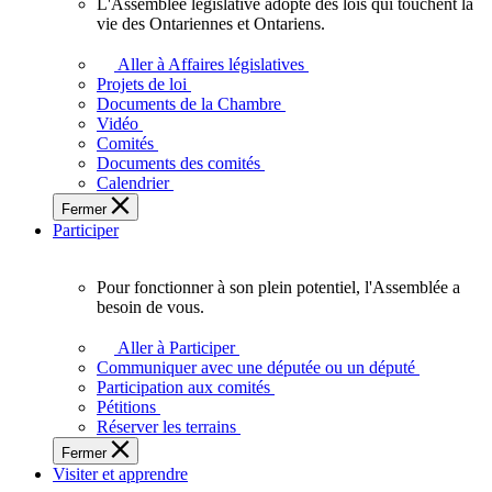
L'Assemblée législative adopte des lois qui touchent la
L'Assemblée
vie des Ontariennes et Ontariens.
législative
adopte
Aller à Affaires législatives
des
Projets de loi
lois
Documents de la Chambre
qui
Vidéo
touchent
Comités
la
Documents des comités
vie
Calendrier
des
Fermer
Ontariennes
Participer
et
Ontariens.
Pour fonctionner à son plein potentiel, l'Assemblée a
Pour
besoin de vous.
fonctionner
à
Aller à Participer
son
Communiquer avec une députée ou un député
plein
Participation aux comités
potentiel,
Pétitions
l'Assemblée
Réserver les terrains
a
Fermer
besoin
Visiter et apprendre
de