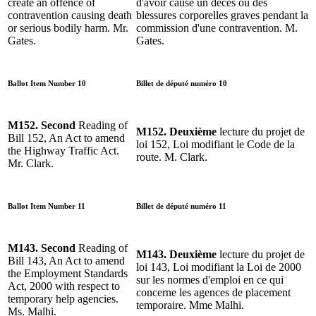
create an offence of
d'avoir causé un décès ou des
contravention causing death
blessures corporelles graves pendant la
or serious bodily harm. Mr.
commission d'une contravention. M.
Gates.
Gates.
Ballot Item Number 10
Billet de député numéro 10
M152. Second
Reading of
M152. Deuxième
lecture du projet de
Bill 152, An Act to amend
loi 152, Loi modifiant le Code de la
the Highway Traffic Act.
route. M. Clark.
Mr. Clark.
Ballot Item Number 11
Billet de député numéro 11
M143. Second
Reading of
M143. Deuxième
lecture du projet de
Bill 143, An Act to amend
loi 143, Loi modifiant la Loi de 2000
the Employment Standards
sur les normes d'emploi en ce qui
Act, 2000 with respect to
concerne les agences de placement
temporary help agencies.
temporaire. Mme Malhi.
Ms. Malhi.