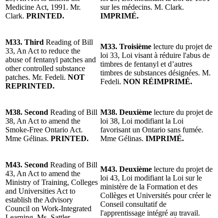
Medicine Act, 1991. Mr.
sur les médecins. M. Clark.
Clark.
PRINTED.
IMPRIMÉ.
M33.
Third
Reading of Bill
M33. Troisième
lecture du
projet de
33, An Act to reduce the
loi 33, Loi visant à réduire l'abus de
abuse of fentanyl patches and
timbres de fentanyl et d’autres
other controlled substance
timbres de substances désignées. M.
patches. Mr. Fedeli.
NOT
Fedeli.
NON RÉIMPRIMÉ.
REPRINTED.
M38. Second
Reading of Bill
M38. Deuxième
lecture du projet de
38, An Act to amend the
loi 38, Loi modifiant la Loi
Smoke-Free Ontario Act.
favorisant un Ontario sans fumée.
Mme Gélinas.
PRINTED.
Mme Gélinas.
IMPRIMÉ.
M43. Second
Reading of Bill
M43. Deuxième
lecture du projet de
43, An Act to amend the
loi 43, Loi modifiant la Loi sur le
Ministry of Training, Colleges
ministère de la Formation et des
and Universities Act to
Collèges et Universités pour créer le
establish the Advisory
Conseil consultatif de
Council on Work-Integrated
l'apprentissage intégré au travail.
Learning. Ms. Sattler.