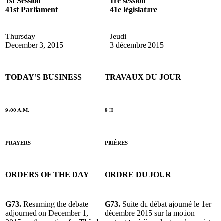
1st Session
1re session
41st Parliament
41e législature
Thursday
Jeudi
December 3, 2015
3 décembre 2015
TODAY’S BUSINESS
TRAVAUX DU JOUR
9:00 A.M.
9 H
PRAYERS
PRIÈRES
ORDERS OF THE DAY
ORDRE DU JOUR
G73.
Resuming the debate
G73.
Suite du débat ajourné le 1er
adjourned on December 1,
décembre 2015 sur la motion