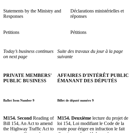
Statements by the Ministry and
Déclarations ministérielles et
Responses
réponses
Petitions
Pétitions
Today’s business continues
Suite des travaux du jour à la page
on next page
suivante
PRIVATE MEMBERS'
AFFAIRES D'INTÉRÊT PUBLIC
PUBLIC BUSINESS
ÉMANANT DES DÉPUTÉS
Ballot Item Number 9
Billet de député numéro 9
M154. Second
Reading of
M154. Deuxième
lecture du projet de
Bill 154, An Act to amend
loi 154, Loi modifiant le Code de la
the Highway Traffic Act to
route pour ériger en infraction le fait