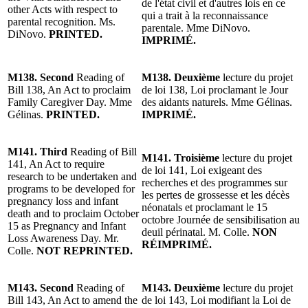
de l'état civil et d'autres lois en ce
other Acts with respect to
qui a trait à la reconnaissance
parental recognition. Ms.
parentale. Mme DiNovo.
DiNovo.
PRINTED.
IMPRIMÉ.
M138. Second
Reading of
M138. Deuxième
lecture du projet
Bill 138, An Act to proclaim
de loi 138, Loi proclamant le Jour
Family Caregiver Day. Mme
des aidants naturels. Mme Gélinas.
Gélinas.
PRINTED.
IMPRIMÉ.
M141. Third
Reading of
Bill
M141. Troisième
lecture du
projet
141, An Act to require
de loi 141, Loi exigeant des
research to be undertaken and
recherches et des programmes sur
programs to be developed for
les pertes de grossesse et les décès
pregnancy loss and infant
néonatals et proclamant le 15
death and to proclaim October
octobre Journée de sensibilisation au
15 as Pregnancy and Infant
deuil périnatal. M. Colle.
NON
Loss Awareness Day. Mr.
RÉIMPRIMÉ.
Colle.
NOT REPRINTED.
M143. Second
Reading of
M143. Deuxième
lecture du projet
Bill 143, An Act to amend the
de loi 143, Loi modifiant la Loi de