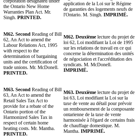
corporation designated under
application de la Loi sur le Régime
the Ontario New Home
de garanties des logements neufs de
Warranties Plan Act. Mr.
l'Ontario. M. Singh.
IMPRIMÉ.
Singh.
PRINTED.
M62. Second
Reading of Bill
M62. Deuxième
lecture du projet de
62, An Act to amend the
loi 62, Loi modifiant la Loi de 1995
Labour Relations Act, 1995
sur les relations de travail en ce qui
with respect to the
concerne la détermination des unités
determination of bargaining
de négociation et l'accréditation des
units and the certification of
syndicats. M. McDonell.
trade unions. Mr. McDonell.
IMPRIMÉ.
PRINTED.
M63. Second
Reading of Bill
M63. Deuxième
lecture du projet de
63, An Act to amend the
loi 63, Loi modifiant la Loi sur la
Retail Sales Tax Act to
taxe de vente au détail pour prévoir
provide for a rebate of the
un remboursement de la composante
Ontario portion of the
ontarienne de la taxe de vente
Harmonized Sales Tax in
harmonisée à l'égard de certains frais
respect of certain home
de chauffage domestique. M.
heating costs. Mr. Mantha.
Mantha.
IMPRIMÉ.
PRINTED.