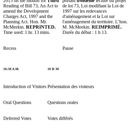
2015 on the motion for
Third
portant
troisième
lecture du projet
Reading of Bill 73, An Act to
de loi 73, Loi modifiant la Loi de
amend the Development
1997 sur les redevances
Charges Act, 1997 and the
d'aménagement et la Loi sur
Planning Act. Hon. Mr.
l'aménagement du territoire. L’hon.
McMeekin.
REPRINTED.
M. McMeekin.
REIMPRIMÉ.
Time used: 1 hr. 13 mins.
Durée du débat : 1 h 13.
Recess
Pause
10:30 A.M.
10 H 30
Introduction of Visitors
Présentation des visiteurs
Oral Questions
Questions orales
Deferred Votes
Votes différés