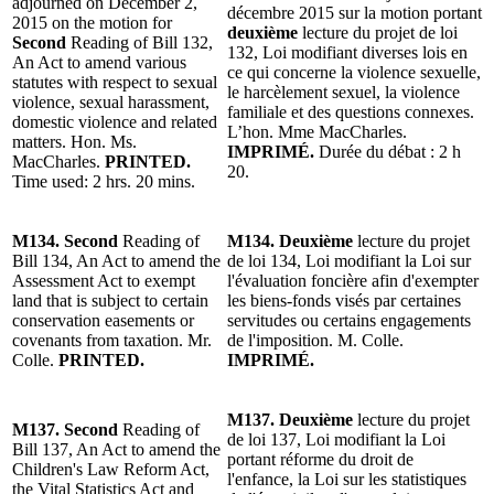
adjourned on December 2,
décembre 2015 sur la motion portant
2015 on the motion for
deuxième
lecture du projet de loi
Second
Reading of Bill 132,
132, Loi modifiant diverses lois en
An Act to amend various
ce qui concerne la violence sexuelle,
statutes with respect to sexual
le harcèlement sexuel, la violence
violence, sexual harassment,
familiale et des questions connexes.
domestic violence and related
L’hon. Mme MacCharles.
matters. Hon. Ms.
IMPRIMÉ.
Durée du débat : 2 h
MacCharles.
PRINTED.
20.
Time used: 2 hrs. 20 mins.
M134. Second
Reading of
M134. Deuxième
lecture du projet
Bill 134, An Act to amend the
de loi 134, Loi modifiant la Loi sur
Assessment Act to exempt
l'évaluation foncière afin d'exempter
land that is subject to certain
les biens-fonds visés par certaines
conservation easements or
servitudes ou certains engagements
covenants from taxation. Mr.
de l'imposition. M. Colle.
Colle.
PRINTED.
IMPRIMÉ.
M137. Deuxième
lecture du projet
M137. Second
Reading of
de loi 137, Loi modifiant la Loi
Bill 137, An Act to amend the
portant réforme du droit de
Children's Law Reform Act,
l'enfance, la Loi sur les statistiques
the Vital Statistics Act and