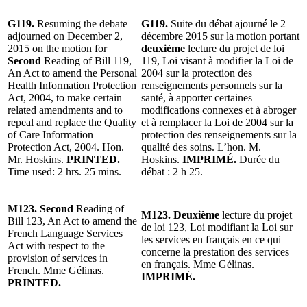
G119.
Resuming the debate
G119.
Suite du débat ajourné le 2
adjourned on December 2,
décembre 2015 sur la motion portant
2015 on the motion for
deuxième
lecture du projet de loi
Second
Reading of Bill 119,
119, Loi visant à modifier la Loi de
An Act to amend the Personal
2004 sur la protection des
Health Information Protection
renseignements personnels sur la
Act, 2004, to make certain
santé, à apporter certaines
related amendments and to
modifications connexes et à abroger
repeal and replace the Quality
et à remplacer la Loi de 2004 sur la
of Care Information
protection des renseignements sur la
Protection Act, 2004. Hon.
qualité des soins. L’hon. M.
Mr. Hoskins.
PRINTED.
Hoskins.
IMPRIMÉ.
Durée du
Time used: 2 hrs. 25 mins.
débat : 2 h 25.
M123.
Second
Reading of
M123. Deuxième
lecture du projet
Bill 123, An Act to amend the
de loi 123, Loi modifiant la Loi sur
French Language Services
les services en français en ce qui
Act with respect to the
concerne la prestation des services
provision of services in
en français. Mme Gélinas.
French. Mme Gélinas.
IMPRIMÉ.
PRINTED.