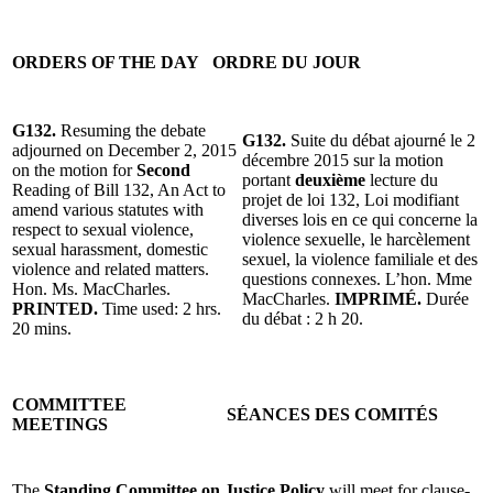
ORDERS OF THE DAY
ORDRE DU JOUR
G132.
Resuming the debate
G132.
Suite du débat ajourné le 2
adjourned on December 2, 2015
décembre 2015 sur la motion
on the motion for
Second
portant
deuxième
lecture du
Reading of Bill 132, An Act to
projet de loi 132, Loi modifiant
amend various statutes with
diverses lois en ce qui concerne la
respect to sexual violence,
violence sexuelle, le harcèlement
sexual harassment, domestic
sexuel, la violence familiale et des
violence and related matters.
questions connexes. L’hon. Mme
Hon. Ms. MacCharles.
MacCharles.
IMPRIMÉ.
Durée
PRINTED.
Time used: 2 hrs.
du débat : 2 h 20.
20 mins.
COMMITTEE
SÉANCES DES COMITÉS
MEETINGS
The
Standing Committee on Justice Policy
will meet for clause-