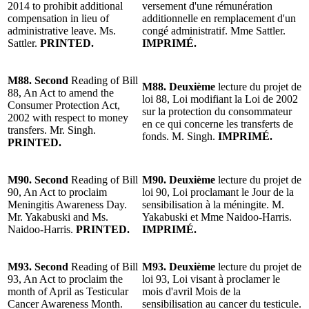
2014 to prohibit additional
versement d'une rémunération
compensation in lieu of
additionnelle en remplacement d'un
administrative leave. Ms.
congé administratif. Mme Sattler.
Sattler.
PRINTED.
IMPRIMÉ.
M88. Second
Reading of Bill
M88. Deuxième
lecture du projet de
88, An Act to amend the
loi 88, Loi modifiant la Loi de 2002
Consumer Protection Act,
sur la protection du consommateur
2002 with respect to money
en ce qui concerne les transferts de
transfers. Mr. Singh.
fonds. M. Singh.
IMPRIMÉ.
PRINTED.
M90. Second
Reading of Bill
M90. Deuxième
lecture du projet de
90, An Act to proclaim
loi 90, Loi proclamant le Jour de la
Meningitis Awareness Day.
sensibilisation à la méningite. M.
Mr. Yakabuski and Ms.
Yakabuski et Mme Naidoo-Harris.
Naidoo-Harris.
PRINTED.
IMPRIMÉ.
M93. Second
Reading of Bill
M93. Deuxième
lecture du projet de
93, An Act to proclaim the
loi 93, Loi visant à proclamer le
month of April as Testicular
mois d'avril Mois de la
Cancer Awareness Month.
sensibilisation au cancer du testicule.