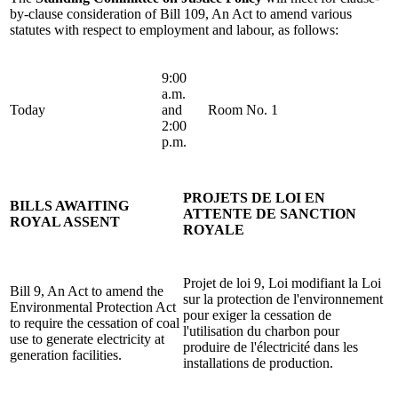
by-clause consideration of Bill 109, An Act to amend various
statutes with respect to employment and labour, as follows:
9:00
a.m.
Today
and
Room No. 1
2:00
p.m.
PROJETS DE LOI EN
BILLS AWAITING
ATTENTE DE SANCTION
ROYAL ASSENT
ROYALE
Projet de loi 9, Loi modifiant la Loi
Bill 9, An Act to amend the
sur la protection de l'environnement
Environmental Protection Act
pour exiger la cessation de
to require the cessation of coal
l'utilisation du charbon pour
use to generate electricity at
produire de l'électricité dans les
generation facilities.
installations de production.