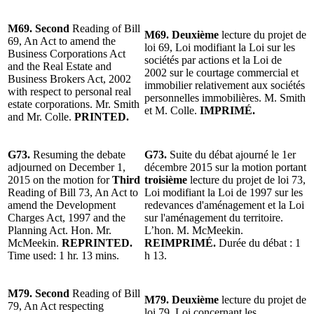
M69. Second
Reading of Bill
M69. Deuxième
lecture du projet de
69, An Act to amend the
loi 69, Loi modifiant la Loi sur les
Business Corporations Act
sociétés par actions et la Loi de
and the Real Estate and
2002 sur le courtage commercial et
Business Brokers Act, 2002
immobilier relativement aux sociétés
with respect to personal real
personnelles immobilières. M. Smith
estate corporations. Mr. Smith
et M. Colle.
IMPRIMÉ.
and Mr. Colle.
PRINTED.
G73.
Resuming the debate
G73.
Suite du débat ajourné le 1er
adjourned on December 1,
décembre 2015 sur la motion portant
2015 on the motion for
Third
troisième
lecture du projet de loi 73,
Reading of Bill 73, An Act to
Loi modifiant la Loi de 1997 sur les
amend the Development
redevances d'aménagement et la Loi
Charges Act, 1997 and the
sur l'aménagement du territoire.
Planning Act. Hon. Mr.
L’hon. M. McMeekin.
McMeekin.
REPRINTED.
REIMPRIMÉ.
Durée du débat : 1
Time used: 1 hr. 13 mins.
h 13.
M79. Second
Reading of Bill
M79. Deuxième
lecture du projet de
79, An Act respecting
loi 79, Loi concernant les