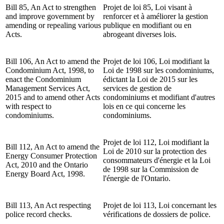
Bill 85, An Act to strengthen
Projet de loi 85, Loi visant à
and improve government by
renforcer et à améliorer la gestion
amending or repealing various
publique en modifiant ou en
Acts.
abrogeant diverses lois.
Bill 106, An Act to amend the
Projet de loi 106, Loi modifiant la
Condominium Act, 1998, to
Loi de 1998 sur les condominiums,
enact the Condominium
édictant la Loi de 2015 sur les
Management Services Act,
services de gestion de
2015 and to amend other Acts
condominiums et modifiant d'autres
with respect to
lois en ce qui concerne les
condominiums.
condominiums.
Projet de loi 112, Loi modifiant la
Bill 112, An Act to amend the
Loi de 2010 sur la protection des
Energy Consumer Protection
consommateurs d'énergie et la Loi
Act, 2010 and the Ontario
de 1998 sur la Commission de
Energy Board Act, 1998.
l'énergie de l'Ontario.
Bill 113, An Act respecting
Projet de loi 113, Loi concernant les
police record checks.
vérifications de dossiers de police.