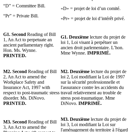
“D” = Committee Bill.
«D» = projet de loi d’un comité.
“Pr” = Private Bill.
«Pr» = projet de loi d’intérêt privé.
G1. Second
Reading of Bill
G1. Deuxième
lecture du projet de
1, An Act to perpetuate an
loi 1, Loi visant à perpétuer un
ancient parliamentary right.
ancien droit parlementaire. L’hon.
Hon. Ms. Wynne.
Mme Wynne.
IMPRIMÉ.
PRINTED.
M2. Second
Reading of Bill
M2. Deuxième
lecture du projet de
2, An Act to amend the
loi 2, Loi modifiant la Loi de 1997
Workplace Safety and
sur la sécurité professionnelle et
Insurance Act, 1997 with
l'assurance contre les accidents du
respect to post-traumatic stress
travail relativement au trouble de
disorder. Ms. DiNovo.
stress post-traumatique. Mme
PRINTED.
DiNovo.
IMPRIMÉ.
M3. Deuxième
lecture du projet de
M3. Second
Reading of Bill
loi 3, Loi modifiant la Loi sur
3, An Act to amend the
l'aménagement du territoire à l'égard