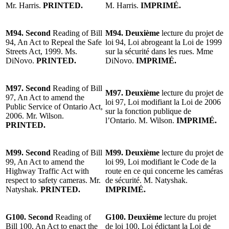
Mr. Harris.
PRINTED.
M. Harris.
IMPRIMÉ.
M94. Second
Reading of Bill
M94. Deuxième
lecture du projet de
94, An Act to Repeal the Safe
loi 94, Loi abrogeant la Loi de 1999
Streets Act, 1999. Ms.
sur la sécurité dans les rues. Mme
DiNovo.
PRINTED.
DiNovo.
IMPRIMÉ.
M97. Second
Reading of Bill
M97. Deuxième
lecture du projet de
97, An Act to amend the
loi 97, Loi modifiant la Loi de 2006
Public Service of Ontario Act,
sur la fonction publique de
2006. Mr. Wilson.
l’Ontario. M. Wilson.
IMPRIMÉ.
PRINTED.
M99. Second
Reading of Bill
M99. Deuxième
lecture du projet de
99, An Act to amend the
loi 99, Loi modifiant le Code de la
Highway Traffic Act with
route en ce qui concerne les caméras
respect to safety cameras. Mr.
de sécurité. M. Natyshak.
Natyshak.
PRINTED.
IMPRIMÉ.
G100. Second
Reading of
G100. Deuxième
lecture du projet
Bill 100, An Act to enact the
de loi 100, Loi édictant la Loi de