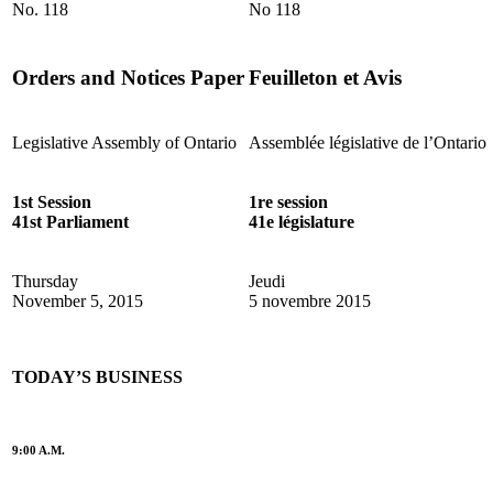
No. 118
No 118
Orders and Notices Paper
Feuilleton et Avis
Legislative Assembly of Ontario
Assemblée législative de l’Ontario
1st Session
1re s
ession
41st Parliament
41e législature
Thursday
Jeudi
November 5, 2015
5 novembre 2015
TODAY’S BUSINESS
9:00 A.M.