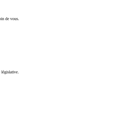
oin de vous.
 législative.