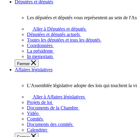
Députées et députés
Les députées et députés vous représentent au sein de l'As
Les
députées
Aller à Députées et députés
et
Députées et députés actuels
députés
Toutes les députées et tous les députés
vous
Coordonnées
représentent
La présidente
au
In memoriam
sein
Fermer
de
Affaires législatives
l'Assemblée
législative
de
L'Assemblée législative adopte des lois qui touchent la v
l'Ontario.
L'Assemblée
législative
Aller à Affaires législatives
adopte
Projets de loi
des
Documents de la Chambre
lois
Vidéo
qui
Comités
touchent
Documents des comités
la
Calendrier
vie