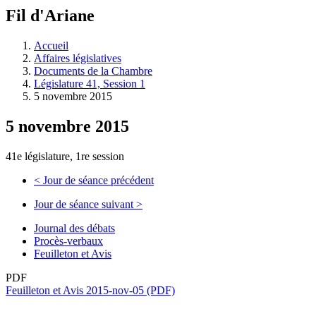
à
Fil d'Ariane
découvrir
à
l'Assemblée
Accueil
législative.
Affaires législatives
Documents de la Chambre
Législature 41, Session 1
5 novembre 2015
5 novembre 2015
41e législature, 1re session
<
Jour de séance précédent
Jour de séance suivant
>
Journal des débats
Procès-verbaux
Feuilleton et Avis
PDF
Feuilleton et Avis 2015-nov-05 (PDF)