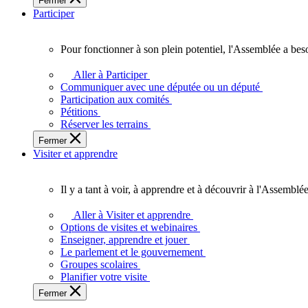
Fermer
des
Participer
Ontariennes
et
Ontariens.
Pour fonctionner à son plein potentiel, l'Assemblée a bes
Pour
fonctionner
Aller à Participer
à
Communiquer avec une députée ou un député
son
Participation aux comités
plein
Pétitions
potentiel,
Réserver les terrains
l'Assemblée
Fermer
a
Visiter et apprendre
besoin
de
vous.
Il y a tant à voir, à apprendre et à découvrir à l'Assemblée
Il
y
Aller à Visiter et apprendre
a
Options de visites et webinaires
tant
Enseigner, apprendre et jouer
à
Le parlement et le gouvernement
voir,
Groupes scolaires
à
Planifier votre visite
apprendre
Fermer
et