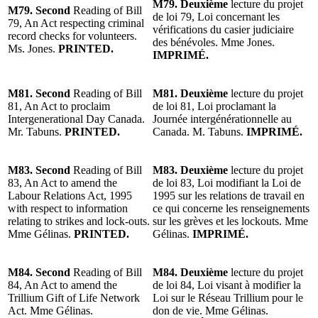
M79. Deuxième
lecture du projet
M79. Second
Reading of Bill
de loi 79, Loi concernant les
79, An Act respecting criminal
vérifications du casier judiciaire
record checks for volunteers.
des bénévoles. Mme Jones.
Ms. Jones.
PRINTED.
IMPRIMÉ.
M81. Second
Reading of Bill
M81. Deuxième
lecture du projet
81, An Act to proclaim
de loi 81, Loi proclamant la
Intergenerational Day Canada.
Journée intergénérationnelle au
Mr. Tabuns.
PRINTED.
Canada. M. Tabuns.
IMPRIMÉ.
M83. Second
Reading of Bill
M83. Deuxième
lecture du projet
83, An Act to amend the
de loi 83, Loi modifiant la Loi de
Labour Relations Act, 1995
1995 sur les relations de travail en
with respect to information
ce qui concerne les renseignements
relating to strikes and lock-outs.
sur les grèves et les lockouts. Mme
Mme Gélinas.
PRINTED.
Gélinas.
IMPRIMÉ.
M84. Second
Reading of Bill
M84. Deuxième
lecture du projet
84, An Act to amend the
de loi 84, Loi visant à modifier la
Trillium Gift of Life Network
Loi sur le Réseau Trillium pour le
Act. Mme Gélinas.
don de vie. Mme Gélinas.