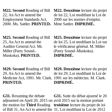
M22. Second
Reading of Bill
M22. Deuxième
lecture du projet
22, An Act to amend the
de loi 22, Loi modifiant la Loi de
Employment Standards Act,
2000 sur les normes d'emploi.
2000. Ms. Sattler.
PRINTED.
Mme Sattler.
IMPRIMÉ.
M25. Second
Reading of Bill
M25. Deuxième
lecture du projet
25, An Act to amend the
de loi 25, Loi modifiant la Loi sur
Auditor General Act. Mr.
le vérificateur général. M. Miller
Miller (Parry Sound–
(Parry Sound–Muskoka).
Muskoka).
PRINTED.
IMPRIMÉ.
M29. Second
Reading of Bill
M29. Deuxième
lecture du projet
29, An Act to amend the
de loi 29, Loi modifiant la Loi de
Medicine Act, 1991. Mr. Clark.
1991 sur les médecins. M. Clark.
PRINTED.
IMPRIMÉ.
G31.
Resuming the debate
G31.
Suite du débat ajourné le 20
adjourned on April 20, 2015 on
avril 2015 sur la motion portant
the motion for
Third
Reading
troisième
lecture du projet de loi
of Bill 31, An Act to amend the
31, Loi modifiant la Loi de 2012