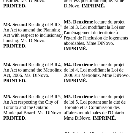
disorder. Ms. DiNovo.
de stress post-traumatique. Mme
PRINTED.
DiNovo.
IMPRIMÉ.
M3. Deuxième
lecture du projet
M3. Second
Reading of Bill 3,
de loi 3, Loi modifiant la Loi sur
An Act to amend the Planning
l'aménagement du territoire à
Act with respect to inclusionary
l'égard de l'inclusion de logements
housing. Ms. DiNovo.
abordables. Mme DiNovo.
PRINTED.
IMPRIMÉ.
M4. Second
Reading of Bill 4,
M4. Deuxième
lecture du projet
An Act to amend the Metrolinx
de loi 4, Loi modifiant la Loi de
Act, 2006. Ms. DiNovo.
2006 sur Metrolinx. Mme DiNovo.
PRINTED.
IMPRIMÉ.
M5. Second
Reading of Bill 5,
M5. Deuxième
lecture du projet
An Act respecting the City of
de loi 5, Loi portant sur la cité de
Toronto and the Ontario
Toronto et la Commission des
Municipal Board. Ms. DiNovo.
affaires municipales de l'Ontario.
PRINTED.
Mme DiNovo.
IMPRIMÉ.