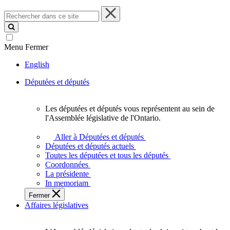
Rechercher
dans
ce
site
Menu
Fermer
English
Députées et députés
Les députées et députés vous représentent au sein de
Les
l'Assemblée législative de l'Ontario.
députées
et
Aller à Députées et députés
députés
Députées et députés actuels
vous
Toutes les députées et tous les députés
représentent
Coordonnées
au
La présidente
sein
In memoriam
de
Fermer
l'Assemblée
Affaires législatives
législative
de
l'Ontario.