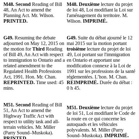
M48. Second
Reading of Bill
M48. Deuxième
lecture du projet
48, An Act to amend the
de loi 48, Loi modifiant la Loi sur
Planning Act. Mr. Wilson.
l'aménagement du territoire. M.
PRINTED.
Wilson.
IMPRIMÉ.
G49.
Resuming the debate
G49.
Suite du débat ajourné le 12
adjourned on May 12, 2015 on
mai 2015 sur la motion portant
the motion for
Third
Reading
troisième
lecture du projet de loi
of Bill 49, An Act with respect
49, Loi portant sur l'immigration
to immigration to Ontario and a
en Ontario et apportant une
related amendment to the
modification connexe à la Loi de
Regulated Health Professions
1991 sur les professions de la santé
Act, 1991. Hon. Mr. Chan.
réglementées. L’hon. M. Chan.
REPRINTED.
Time used: 45
REIMPRIMÉ.
Durée du débat :
mins.
0 h 45.
M51. Second
Reading of Bill
M51. Deuxième
lecture du projet
51, An Act to amend the
de loi 51, Loi modifiant le Code de
Highway Traffic Act with
la route en ce qui concerne les
respect to utility task and all-
autoquads et les véhicules
terrain vehicles. Mr. Miller
polyvalents. M. Miller (Parry
(Parry Sound–Muskoka).
Sound–Muskoka).
IMPRIMÉ.
PRINTED.