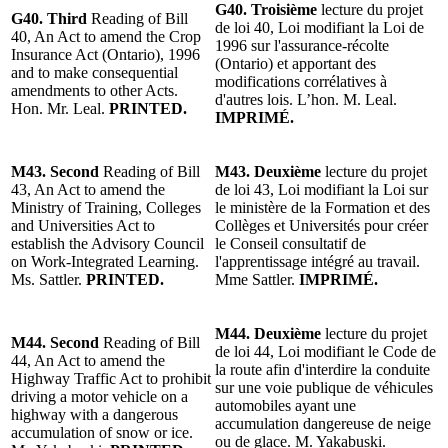
G40.
Troisième
lecture du projet
G40. Third
Reading of Bill
de loi 40, Loi modifiant la Loi de
40, An Act to amend the Crop
1996 sur l'assurance-récolte
Insurance Act (Ontario), 1996
(Ontario) et apportant des
and to make consequential
modifications corrélatives à
amendments to other Acts.
d'autres lois. L’hon. M. Leal.
Hon. Mr. Leal.
PRINTED.
IMPRIMÉ.
M43. Second
Reading of Bill
M43. Deuxième
lecture du projet
43, An Act to amend the
de loi 43, Loi modifiant la Loi sur
Ministry of Training, Colleges
le ministère de la Formation et des
and Universities Act to
Collèges et Universités pour créer
establish the Advisory Council
le Conseil consultatif de
on Work-Integrated Learning.
l'apprentissage intégré au travail.
Ms. Sattler.
PRINTED.
Mme Sattler.
IMPRIMÉ.
M44. Deuxième
lecture du projet
M44. Second
Reading of Bill
de loi 44, Loi modifiant le Code de
44, An Act to amend the
la route afin d'interdire la conduite
Highway Traffic Act to prohibit
sur une voie publique de véhicules
driving a motor vehicle on a
automobiles ayant une
highway with a dangerous
accumulation dangereuse de neige
accumulation of snow or ice.
ou de glace. M. Yakabuski.