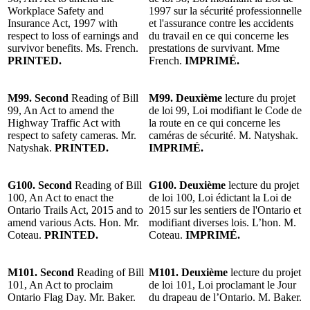
Workplace Safety and
1997 sur la sécurité professionnelle
Insurance Act, 1997 with
et l'assurance contre les accidents
respect to loss of earnings and
du travail en ce qui concerne les
survivor benefits. Ms. French.
prestations de survivant. Mme
PRINTED.
French.
IMPRIMÉ.
M99. Second
Reading of Bill
M99. Deuxième
lecture du projet
99, An Act to amend the
de loi 99, Loi modifiant le Code de
Highway Traffic Act with
la route en ce qui concerne les
respect to safety cameras. Mr.
caméras de sécurité. M. Natyshak.
Natyshak.
PRINTED.
IMPRIMÉ.
G100. Second
Reading of Bill
G100. Deuxième
lecture du projet
100, An Act to enact the
de loi 100, Loi édictant la Loi de
Ontario Trails Act, 2015 and to
2015 sur les sentiers de l'Ontario et
amend various Acts. Hon. Mr.
modifiant diverses lois. L’hon. M.
Coteau.
PRINTED.
Coteau.
IMPRIMÉ.
M101. Second
Reading of Bill
M101. Deuxième
lecture du projet
101, An Act to proclaim
de loi 101, Loi proclamant le Jour
Ontario Flag Day. Mr. Baker.
du drapeau de l’Ontario. M. Baker.