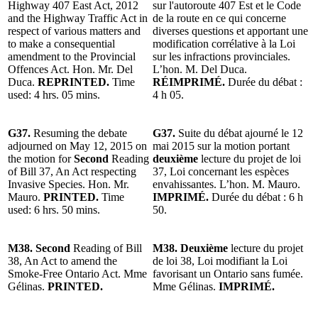
Highway 407 East Act, 2012
sur l'autoroute 407 Est et le Code
and the Highway Traffic Act in
de la route en ce qui concerne
respect of various matters and
diverses questions et apportant une
to make a consequential
modification corrélative à la Loi
amendment to the Provincial
sur les infractions provinciales.
Offences Act. Hon. Mr. Del
L’hon. M. Del Duca.
Duca.
REPRINTED.
Time
RÉIMPRIMÉ.
Durée du débat :
used: 4 hrs. 05 mins.
4 h 05.
G37.
Resuming the debate
G37.
Suite du débat ajourné le 12
adjourned on May 12, 2015 on
mai 2015 sur la motion portant
the motion for
Second
Reading
deuxième
lecture du projet de loi
of Bill 37, An Act respecting
37, Loi concernant les espèces
Invasive Species. Hon. Mr.
envahissantes. L’hon. M. Mauro.
Mauro.
PRINTED.
Time
IMPRIMÉ.
Durée du débat : 6 h
used: 6 hrs. 50 mins.
50.
M38. Second
Reading of Bill
M38. Deuxième
lecture du projet
38, An Act to amend the
de loi 38, Loi modifiant la Loi
Smoke-Free Ontario Act. Mme
favorisant un Ontario sans fumée.
Gélinas.
PRINTED.
Mme Gélinas.
IMPRIMÉ.