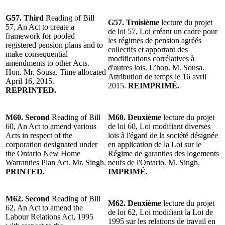
G57. Third
Reading of Bill
G57. Troisième
lecture du projet
57, An Act to create a
de loi 57, Loi créant un cadre pour
framework for pooled
les régimes de pension agréés
registered pension plans and to
collectifs et apportant des
make consequential
modifications corrélatives à
amendments to other Acts.
d'autres lois. L’hon. M. Sousa.
Hon. Mr. Sousa. Time allocated
Attribution de temps le 16 avril
April 16, 2015.
2015.
REIMPRIMÉ.
REPRINTED.
M60. Second
Reading of Bill
M60. Deuxième
lecture du projet
60, An Act to amend various
de loi 60, Loi modifiant diverses
Acts in respect of the
lois à l'égard de la société désignée
corporation designated under
en application de la Loi sur le
the Ontario New Home
Régime de garanties des logements
Warranties Plan Act. Mr. Singh.
neufs de l'Ontario. M. Singh.
PRINTED.
IMPRIMÉ.
M62. Second
Reading of Bill
M62. Deuxième
lecture du projet
62, An Act to amend the
de loi 62, Loi modifiant la Loi de
Labour Relations Act, 1995
1995 sur les relations de travail en