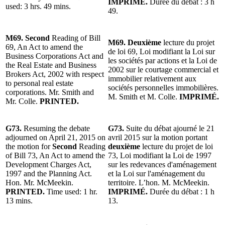
IMPRIMÉ.
Durée du débat : 3 h
used: 3 hrs. 49 mins.
49.
M69. Second
Reading of Bill
M69. Deuxième
lecture du projet
69, An Act to amend the
de loi 69, Loi modifiant la Loi sur
Business Corporations Act and
les sociétés par actions et la Loi de
the Real Estate and Business
2002 sur le courtage commercial et
Brokers Act, 2002 with respect
immobilier relativement aux
to personal real estate
sociétés personnelles immobilières.
corporations. Mr. Smith and
M. Smith et M. Colle.
IMPRIMÉ.
Mr. Colle.
PRINTED.
G73.
Resuming the debate
G73.
Suite du débat ajourné le 21
adjourned on April 21, 2015 on
avril 2015 sur la motion portant
the motion for
Second
Reading
deuxième
lecture du projet de loi
of Bill 73, An Act to amend the
73, Loi modifiant la Loi de 1997
Development Charges Act,
sur les redevances d'aménagement
1997 and the Planning Act.
et la Loi sur l'aménagement du
Hon. Mr. McMeekin.
territoire. L’hon. M. McMeekin.
PRINTED.
Time used: 1 hr.
IMPRIMÉ.
Durée du débat : 1 h
13 mins.
13.