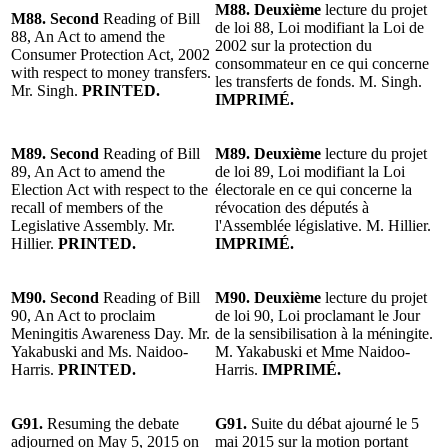
M88. Deuxième
lecture du projet
M88. Second
Reading of Bill
de loi 88, Loi modifiant la Loi de
88, An Act to amend the
2002 sur la protection du
Consumer Protection Act, 2002
consommateur en ce qui concerne
with respect to money transfers.
les transferts de fonds. M. Singh.
Mr. Singh.
PRINTED.
IMPRIMÉ.
M89. Second
Reading of Bill
M89. Deuxième
lecture du projet
89, An Act to amend the
de loi 89, Loi modifiant la Loi
Election Act with respect to the
électorale en ce qui concerne la
recall of members of the
révocation des députés à
Legislative Assembly. Mr.
l'Assemblée législative. M. Hillier.
Hillier.
PRINTED.
IMPRIMÉ.
M90. Second
Reading of Bill
M90. Deuxième
lecture du projet
90, An Act to proclaim
de loi 90, Loi proclamant le Jour
Meningitis Awareness Day. Mr.
de la sensibilisation à la méningite.
Yakabuski and Ms. Naidoo-
M. Yakabuski et Mme Naidoo-
Harris.
PRINTED.
Harris.
IMPRIMÉ.
G91.
Resuming the debate
G91.
Suite du débat ajourné le 5
adjourned on May 5, 2015 on
mai 2015 sur la motion portant