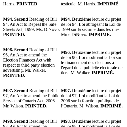
Harris.
PRINTED.
testicule. M. Harris.
IMPRIMÉ.
M94. Second
Reading of Bill
M94. Deuxième
lecture du projet
94, An Act to Repeal the Safe
de loi 94, Loi abrogeant la Loi de
Streets Act, 1999. Ms. DiNovo.
1999 sur la sécurité dans les rues.
PRINTED.
Mme DiNovo.
IMPRIMÉ.
M96. Second
Reading of Bill
M96. Deuxième
lecture du projet
96, An Act to amend the
de loi 96, Loi modifiant la Loi sur
Election Finances Act with
le financement des élections à
respect to third party election
l'égard de la publicité électorale de
advertising. Mr. Walker.
tiers. M. Walker.
IMPRIMÉ.
PRINTED.
M97. Second
Reading of Bill
M97. Deuxième
lecture du projet
97, An Act to amend the Public
de loi 97, Loi modifiant la Loi de
Service of Ontario Act, 2006.
2006 sur la fonction publique de
Mr. Wilson.
PRINTED.
l’Ontario. M. Wilson.
IMPRIMÉ.
M98. Second
Reading of Bill
M98. Deuxième
lecture du projet
98, An Act to amend the
de loi 98, Loi modifiant la Loi de