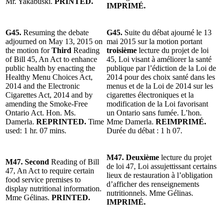
Mr. Yakabuski.
PRINTED.
IMPRIMÉ.
G45.
Resuming the debate
G45.
Suite du débat ajourné le 13
adjourned on May 13, 2015 on
mai 2015 sur la motion portant
the motion for
Third
Reading
troisième
lecture du projet de loi
of Bill 45, An Act to enhance
45, Loi visant à améliorer la santé
public health by enacting the
publique par l’édiction de la Loi de
Healthy Menu Choices Act,
2014 pour des choix santé dans les
2014 and the Electronic
menus et de la Loi de 2014 sur les
Cigarettes Act, 2014 and by
cigarettes électroniques et la
amending the Smoke-Free
modification de la Loi favorisant
Ontario Act. Hon. Ms.
un Ontario sans fumée. L’hon.
Damerla.
REPRINTED.
Time
Mme Damerla.
REIMPRIMÉ.
used: 1 hr. 07 mins.
Durée du débat : 1 h 07.
M47. Deuxième
lecture du projet
M47. Second
Reading of Bill
de loi 47, Loi assujettissant certains
47, An Act to require certain
lieux de restauration à l’obligation
food service premises to
d’afficher des renseignements
display nutritional information.
nutritionnels. Mme Gélinas.
Mme Gélinas.
PRINTED.
IMPRIMÉ.