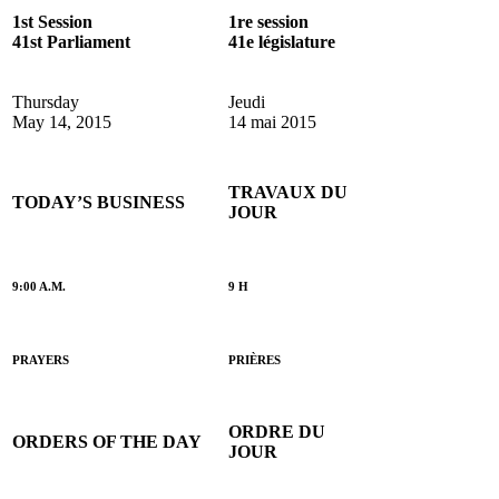
1st Session
1re session
41st Parliament
41e législature
Thursday
Jeudi
May 14, 2015
14 mai 2015
TRAVAUX DU
TODAY’S BUSINESS
JOUR
9:00 A.M.
9 H
PRAYERS
PRIÈRES
ORDRE DU
ORDERS OF THE DAY
JOUR