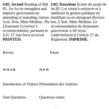
G85.
Second
Reading of Bill
G85. Deuxième
lecture du projet de
85, An Act to strengthen and
loi 85, Loi visant à renforcer et à
improve government by
améliorer la gestion publique en
amending or repealing various
modifiant ou en abrogeant diverses
Acts. Hon. Mme Meilleur.
The
lois. L’hon. Mme Meilleur.
La
Lieutenant Governor’s
recommandation du lieutenant-
recommendation, pursuant to
gouverneur a été reçue
S.O. 57, has been received.
conformément à l’article 57 du
PRINTED.
Règlement.
IMPRIMÉ.
Recess
Pause
10:30 A.M.
10 H 30
Introduction of Visitors
Présentation des visiteurs
Oral Questions
Questions orales