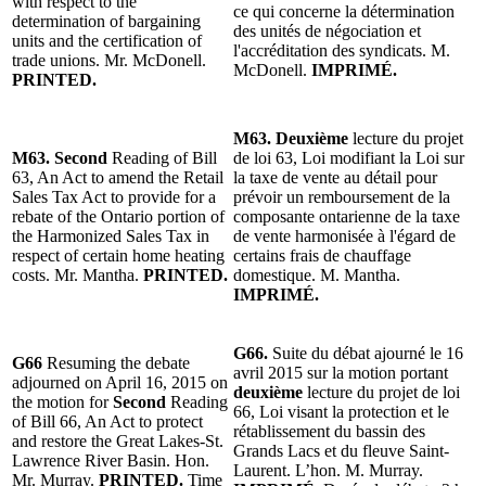
with respect to the
ce qui concerne la détermination
determination of bargaining
des unités de négociation et
units and the certification of
l'accréditation des syndicats. M.
trade unions. Mr. McDonell.
McDonell.
IMPRIMÉ.
PRINTED.
M63. Deuxième
lecture du projet
M63. Second
Reading of Bill
de loi 63, Loi modifiant la Loi sur
63, An Act to amend the Retail
la taxe de vente au détail pour
Sales Tax Act to provide for a
prévoir un remboursement de la
rebate of the Ontario portion of
composante ontarienne de la taxe
the Harmonized Sales Tax in
de vente harmonisée à l'égard de
respect of certain home heating
certains frais de chauffage
costs. Mr. Mantha.
PRINTED.
domestique. M. Mantha.
IMPRIMÉ.
G66.
Suite du débat ajourné le 16
G66
Resuming the debate
avril 2015 sur la motion portant
adjourned on April 16, 2015 on
deuxième
lecture du projet de loi
the motion for
Second
Reading
66, Loi visant la protection et le
of Bill 66, An Act to protect
rétablissement du bassin des
and restore the Great Lakes-St.
Grands Lacs et du fleuve Saint-
Lawrence River Basin. Hon.
Laurent. L’hon. M. Murray.
Mr. Murray.
PRINTED.
Time