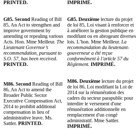
PRINTED.
IMPRIMÉ.
G85.
Second
Reading of Bill
G85. Deuxième
lecture du projet
85, An Act to strengthen and
de loi 85, Loi visant à renforcer et
improve government by
à améliorer la gestion publique en
amending or repealing various
modifiant ou en abrogeant diverses
Acts. Hon. Mme Meilleur.
The
lois. L’hon. Mme Meilleur.
La
Lieutenant Governor’s
recommandation du lieutenant-
recommendation, pursuant to
gouverneur a été reçue
S.O. 57, has been received.
conformément à l’article 57 du
PRINTED.
Règlement.
IMPRIMÉ.
M86. Deuxième
lecture du projet
M86. Second
Reading of Bill
de loi 86, Loi modifiant la Loi de
86, An Act to amend the
2014 sur la rémunération des
Broader Public Sector
cadres du secteur parapublic pour
Executive Compensation Act,
interdire le versement d'une
2014 to prohibit additional
rémunération additionnelle en
compensation in lieu of
remplacement d'un congé
administrative leave. Ms.
administratif. Mme Sattler.
Sattler.
PRINTED.
IMPRIMÉ.