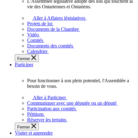
L'Assemblée législative adopte des lois qui touchent la
L'Assemblée
vie des Ontariennes et Ontariens.
législative
adopte
Aller à Affaires législatives
des
Projets de loi
lois
Documents de la Chambre
qui
Vidéo
touchent
Comités
la
Documents des comités
vie
Calendrier
des
Fermer
Ontariennes
Participer
et
Ontariens.
Pour fonctionner à son plein potentiel, l'Assemblée a
Pour
besoin de vous.
fonctionner
à
Aller à Participer
son
Communiquer avec une députée ou un député
plein
Participation aux comités
potentiel,
Pétitions
l'Assemblée
Réserver les terrains
a
Fermer
besoin
Visiter et apprendre
de