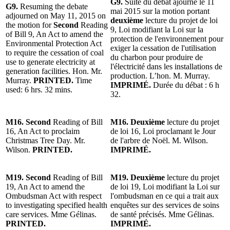
G9.
Suite du débat ajourné le 11
G9.
Resuming the debate
mai 2015 sur la motion portant
adjourned on May 11, 2015 on
deuxième
lecture du projet de loi
the motion for
Second
Reading
9, Loi modifiant la Loi sur la
of Bill 9, An Act to amend the
protection de l'environnement pour
Environmental Protection Act
exiger la cessation de l'utilisation
to require the cessation of coal
du charbon pour produire de
use to generate electricity at
l'électricité dans les installations de
generation facilities. Hon. Mr.
production. L’hon. M. Murray.
Murray.
PRINTED.
Time
IMPRIMÉ.
Durée du débat : 6 h
used: 6 hrs. 32 mins.
32.
M16. Second
Reading of Bill
M16. Deuxième
lecture du projet
16, An Act to proclaim
de loi 16, Loi proclamant le Jour
Christmas Tree Day. Mr.
de l'arbre de Noël. M. Wilson.
Wilson.
PRINTED.
IMPRIMÉ.
M19. Second
Reading of Bill
M19. Deuxième
lecture du projet
19, An Act to amend the
de loi 19, Loi modifiant la Loi sur
Ombudsman Act with respect
l'ombudsman en ce qui a trait aux
to investigating specified health
enquêtes sur des services de soins
care services. Mme Gélinas.
de santé précisés. Mme Gélinas.
PRINTED.
IMPRIMÉ.