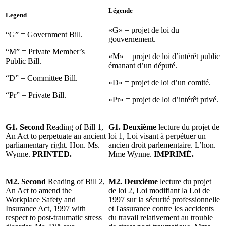
Légende
Legend
«G» = projet de loi du
“G” = Government Bill.
gouvernement.
“M” = Private Member’s
«M» = projet de loi d’intérêt public
Public Bill.
émanant d’un député.
“D” = Committee Bill.
«D» = projet de loi d’un comité.
“Pr” = Private Bill.
«Pr» = projet de loi d’intérêt privé.
G1. Second
Reading of Bill 1,
G1. Deuxième
lecture du projet de
An Act to perpetuate an ancient
loi 1, Loi visant à perpétuer un
parliamentary right. Hon. Ms.
ancien droit parlementaire. L’hon.
Wynne.
PRINTED.
Mme Wynne.
IMPRIMÉ.
M2. Second
Reading of Bill 2,
M2. Deuxième
lecture du projet
An Act to amend the
de loi 2, Loi modifiant la Loi de
Workplace Safety and
1997 sur la sécurité professionnelle
Insurance Act, 1997 with
et l'assurance contre les accidents
respect to post-traumatic stress
du travail relativement au trouble