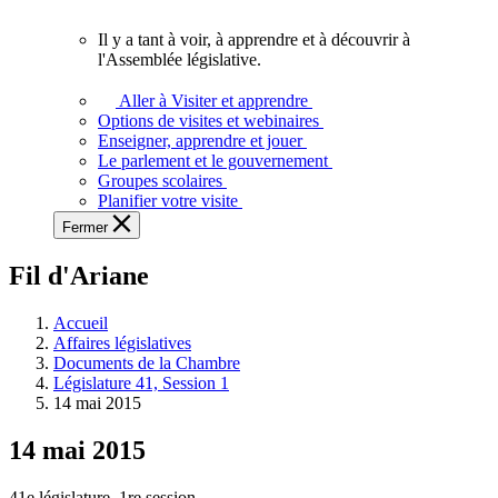
vous.
Il y a tant à voir, à apprendre et à découvrir à
Il
l'Assemblée législative.
y
a
Aller à Visiter et apprendre
tant
Options de visites et webinaires
à
Enseigner, apprendre et jouer
voir,
Le parlement et le gouvernement
à
Groupes scolaires
apprendre
Planifier votre visite
et
Fermer
à
découvrir
Fil d'Ariane
à
l'Assemblée
législative.
Accueil
Affaires législatives
Documents de la Chambre
Législature 41, Session 1
14 mai 2015
14 mai 2015
41e législature, 1re session