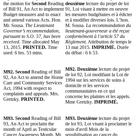
the motion for
Second
Reading
deuxième
lecture du projet de loi
of Bill 91, An Act to implement
91, Loi visant à mettre en oeuvre
Budget measures and to enact
les mesures budgétaires et à édicter
and amend various Acts. Hon.
et à modifier diverses lois. L’hon.
Mr. Sousa.
The Lieutenant
M. Sousa.
La recommandation du
Governor’s recommendation,
lieutenant-gouverneur a été reçue
pursuant to S.O. 57, has been
conformément à l’article 57 du
received.
Time allocated May
Règlement.
Attribution de temps le
13, 2015.
PRINTED.
Time
13 mai 2015.
IMPRIMÉ.
Durée
used: 6 hrs. 53 mins.
du débat : 6 h 53.
M92. Deuxième
lecture du projet
M92. Second
Reading of Bill
de loi 92,
Loi modifiant la Loi de
92, An Act to amend the Home
1994 sur les services de soins à
Care and Community Services
domicile et les services
Act, 1994 with respect to
communautaires en ce qui
complaints and appeals. Mrs.
concerne les plaintes et les appels.
Gretzky.
PRINTED.
Mme Gretzky.
IMPRIMÉ.
M93. Second
Reading of Bill
M93. Deuxième
lecture du projet
93, An Act to proclaim the
de loi 93, Loi visant à proclamer le
month of April as Testicular
mois d'avril Mois de la
Cancer Awareness Month. Mr.
sensibilisation au cancer du