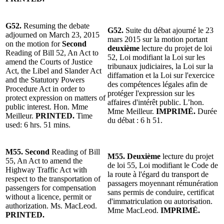
G52.
Resuming the debate
G52.
Suite du débat ajourné le 23
adjourned on March 23, 2015
mars 2015 sur la motion portant
on the motion for
Second
deuxième
lecture du projet de loi
Reading of Bill 52, An Act to
52, Loi modifiant la Loi sur les
amend the Courts of Justice
tribunaux judiciaires, la Loi sur la
Act, the Libel and Slander Act
diffamation et la Loi sur l'exercice
and the Statutory Powers
des compétences légales afin de
Procedure Act in order to
protéger l'expression sur les
protect expression on matters of
affaires d'intérêt public. L’hon.
public interest. Hon. Mme
Mme Meilleur.
IMPRIMÉ.
Durée
Meilleur.
PRINTED.
Time
du débat : 6 h 51.
used: 6 hrs. 51 mins.
M55. Second
Reading of Bill
M55. Deuxième
lecture du projet
55, An Act to amend the
de loi 55, Loi modifiant le Code de
Highway Traffic Act with
la route à l'égard du transport de
respect to the transportation of
passagers moyennant rémunération
passengers for compensation
sans permis de conduire, certificat
without a licence, permit or
d'immatriculation ou autorisation.
authorization. Ms. MacLeod.
Mme MacLeod.
IMPRIMÉ.
PRINTED.