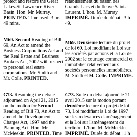
protect and restore the Great
rétablissement du bassin des
Lakes-St. Lawrence River
Grands Lacs et du fleuve Saint-
Basin. Hon. Mr. Murray.
Laurent. L’hon. M. Murray.
PRINTED.
Time used: 3 hrs.
IMPRIMÉ.
Durée du débat : 3 h
49 mins.
49.
M69. Second
Reading of Bill
M69. Deuxième
lecture du projet
69, An Act to amend the
de loi 69, Loi modifiant la Loi sur
Business Corporations Act and
les sociétés par actions et la Loi de
the Real Estate and Business
2002 sur le courtage commercial et
Brokers Act, 2002 with respect
immobilier relativement aux
to personal real estate
sociétés personnelles immobilières.
corporations. Mr. Smith and
M. Smith et M. Colle.
IMPRIMÉ.
Mr. Colle.
PRINTED.
G73.
Resuming the debate
G73.
Suite du débat ajourné le 21
adjourned on April 21, 2015
avril 2015 sur la motion portant
on the motion for
Second
deuxième
lecture du projet de loi
Reading of Bill 73, An Act to
73, Loi modifiant la Loi de 1997
amend the Development
sur les redevances d'aménagement
Charges Act, 1997 and the
et la Loi sur l'aménagement du
Planning Act. Hon. Mr.
territoire. L’hon. M. McMeekin.
McMeekin.
PRINTED.
Time
IMPRIMÉ.
Durée du débat : 1 h