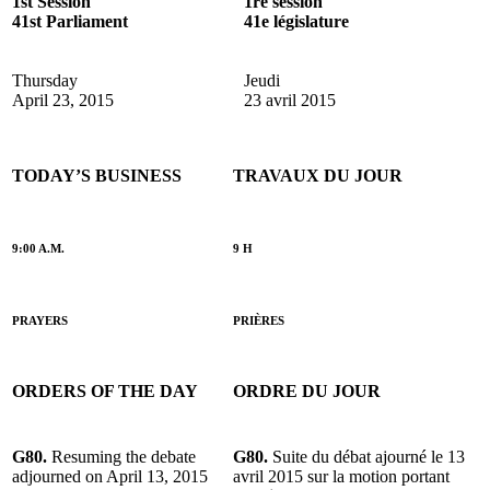
1st Session
1re session
41st Parliament
41e législature
Thursday
Jeudi
April 23, 2015
23 avril 2015
TODAY’S BUSINESS
TRAVAUX DU JOUR
9:00 A.M.
9 H
PRAYERS
PRIÈRES
ORDERS OF THE DAY
ORDRE DU JOUR
G80.
Resuming the debate
G80.
Suite du débat ajourné le 13
adjourned on April 13, 2015
avril 2015 sur la motion portant