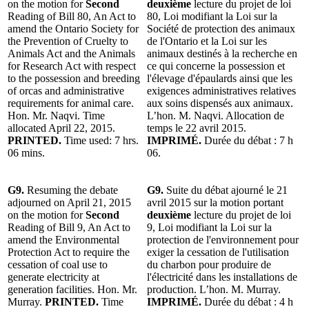
on the motion for
Second
deuxième
lecture du projet de loi
Reading of Bill 80, An Act to
80, Loi modifiant la Loi sur la
amend the Ontario Society for
Société de protection des animaux
the Prevention of Cruelty to
de l'Ontario et la Loi sur les
Animals Act and the Animals
animaux destinés à la recherche en
for Research Act with respect
ce qui concerne la possession et
to the possession and breeding
l'élevage d'épaulards ainsi que les
of orcas and administrative
exigences administratives relatives
requirements for animal care.
aux soins dispensés aux animaux.
Hon. Mr. Naqvi. Time
L’hon. M. Naqvi. Allocation de
allocated April 22, 2015.
temps le 22 avril 2015.
PRINTED.
Time used: 7 hrs.
IMPRIMÉ.
Durée du débat : 7 h
06 mins.
06.
G9.
Resuming the debate
G9.
Suite du débat ajourné le 21
adjourned on April 21, 2015
avril 2015 sur la motion portant
on the motion for
Second
deuxième
lecture du projet de loi
Reading of Bill 9, An Act to
9, Loi modifiant la Loi sur la
amend the Environmental
protection de l'environnement pour
Protection Act to require the
exiger la cessation de l'utilisation
cessation of coal use to
du charbon pour produire de
generate electricity at
l'électricité dans les installations de
generation facilities. Hon. Mr.
production. L’hon. M. Murray.
Murray.
PRINTED.
Time
IMPRIMÉ.
Durée du débat : 4 h