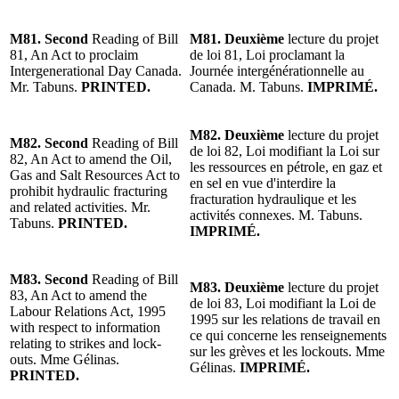
M81. Second
Reading of Bill
M81. Deuxième
lecture du projet
81, An Act to proclaim
de loi 81, Loi proclamant la
Intergenerational Day Canada.
Journée intergénérationnelle au
Mr. Tabuns.
PRINTED.
Canada. M. Tabuns.
IMPRIMÉ.
M82. Deuxième
lecture du projet
M82. Second
Reading of Bill
de loi 82, Loi modifiant la Loi sur
82, An Act to amend the Oil,
les ressources en pétrole, en gaz et
Gas and Salt Resources Act to
en sel en vue d'interdire la
prohibit hydraulic fracturing
fracturation hydraulique et les
and related activities. Mr.
activités connexes. M. Tabuns.
Tabuns.
PRINTED.
IMPRIMÉ.
M83. Second
Reading of Bill
M83. Deuxième
lecture du projet
83, An Act to amend the
de loi 83, Loi modifiant la Loi de
Labour Relations Act, 1995
1995 sur les relations de travail en
with respect to information
ce qui concerne les renseignements
relating to strikes and lock-
sur les grèves et les lockouts. Mme
outs. Mme Gélinas.
Gélinas.
IMPRIMÉ.
PRINTED.