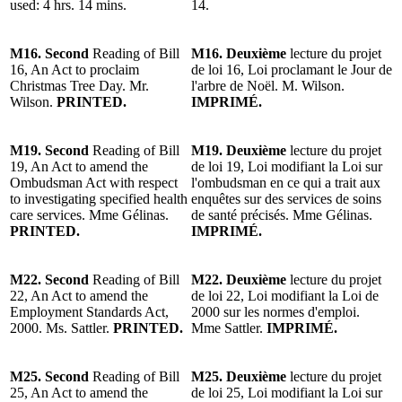
used: 4 hrs. 14 mins.
14.
M16. Second
Reading of Bill
M16. Deuxième
lecture du projet
16, An Act to proclaim
de loi 16, Loi proclamant le Jour de
Christmas Tree Day. Mr.
l'arbre de Noël. M. Wilson.
Wilson.
PRINTED.
IMPRIMÉ.
M19. Second
Reading of Bill
M19. Deuxième
lecture du projet
19, An Act to amend the
de loi 19, Loi modifiant la Loi sur
Ombudsman Act with respect
l'ombudsman en ce qui a trait aux
to investigating specified health
enquêtes sur des services de soins
care services. Mme Gélinas.
de santé précisés. Mme Gélinas.
PRINTED.
IMPRIMÉ.
M22. Second
Reading of Bill
M22. Deuxième
lecture du projet
22, An Act to amend the
de loi 22, Loi modifiant la Loi de
Employment Standards Act,
2000 sur les normes d'emploi.
2000. Ms. Sattler.
PRINTED.
Mme Sattler.
IMPRIMÉ.
M25. Second
Reading of Bill
M25. Deuxième
lecture du projet
25, An Act to amend the
de loi 25, Loi modifiant la Loi sur