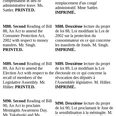
compensation in lieu of
remplacement d'un congé
administrative leave. Ms.
administratif. Mme Sattler.
Sattler.
PRINTED.
IMPRIMÉ.
M88. Second
Reading of Bill
M88. Deuxième
lecture du projet
88, An Act to amend the
de loi 88, Loi modifiant la Loi de
Consumer Protection Act,
2002 sur la protection du
2002 with respect to money
consommateur en ce qui concerne
transfers. Mr. Singh.
les transferts de fonds. M. Singh.
PRINTED.
IMPRIMÉ.
M89. Second
Reading of Bill
M89. Deuxième
lecture du projet
89, An Act to amend the
de loi 89, Loi modifiant la Loi
Election Act with respect to the
électorale en ce qui concerne la
recall of members of the
révocation des députés à
Legislative Assembly. Mr.
l'Assemblée législative. M. Hillier.
Hillier.
PRINTED.
IMPRIMÉ.
M90. Second
Reading of Bill
M90. Deuxième
lecture du projet
90, An Act to proclaim
de loi 90, Loi proclamant le Jour de
Meningitis Awareness Day.
la sensibilisation à la méningite. M.
Mr. Yakabuski and Ms.