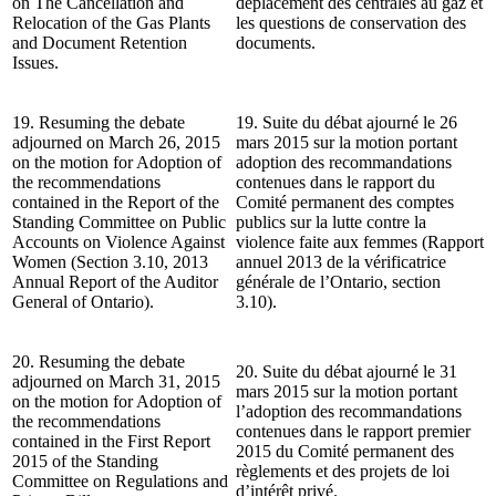
on The Cancellation and
déplacement des centrales au gaz et
Relocation of the Gas Plants
les questions de conservation des
and Document Retention
documents.
Issues.
19. Resuming the debate
19. Suite du débat ajourné le 26
adjourned on March 26, 2015
mars 2015 sur la motion portant
on the motion for Adoption of
adoption des recommandations
the recommendations
contenues dans le rapport du
contained in the Report of the
Comité permanent des comptes
Standing Committee on Public
publics sur la lutte contre la
Accounts on Violence Against
violence faite aux femmes (Rapport
Women (Section 3.10, 2013
annuel 2013 de la vérificatrice
Annual Report of the Auditor
générale de l’Ontario, section
General of Ontario).
3.10).
20. Resuming the debate
20. Suite du débat ajourné le 31
adjourned on March 31, 2015
mars 2015 sur la motion portant
on the motion for Adoption of
l’adoption des recommandations
the recommendations
contenues dans le rapport premier
contained in the First Report
2015 du Comité permanent des
2015 of the Standing
règlements et des projets de loi
Committee on Regulations and
d’intérêt privé.