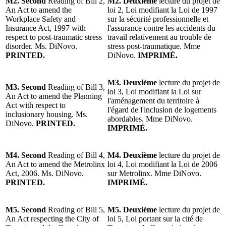
M2. Second
Reading of Bill 2,
M2. Deuxième
lecture du projet de
An Act to amend the
loi 2, Loi modifiant la Loi de 1997
Workplace Safety and
sur la sécurité professionnelle et
Insurance Act, 1997 with
l'assurance contre les accidents du
respect to post-traumatic stress
travail relativement au trouble de
disorder. Ms. DiNovo.
stress post-traumatique. Mme
PRINTED.
DiNovo.
IMPRIMÉ.
M3. Deuxième
lecture du projet de
M3. Second
Reading of Bill 3,
loi 3, Loi modifiant la Loi sur
An Act to amend the Planning
l'aménagement du territoire à
Act with respect to
l'égard de l'inclusion de logements
inclusionary housing. Ms.
abordables. Mme DiNovo.
DiNovo.
PRINTED.
IMPRIMÉ.
M4. Second
Reading of Bill 4,
M4. Deuxième
lecture du projet de
An Act to amend the Metrolinx
loi 4, Loi modifiant la Loi de 2006
Act, 2006. Ms. DiNovo.
sur Metrolinx. Mme DiNovo.
PRINTED.
IMPRIMÉ.
M5. Second
Reading of Bill 5,
M5. Deuxième
lecture du projet de
An Act respecting the City of
loi 5, Loi portant sur la cité de