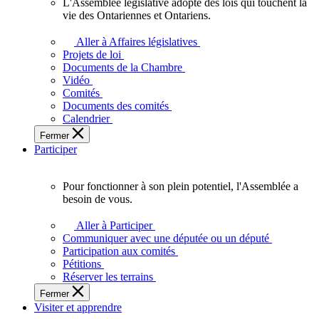
L'Assemblée législative adopte des lois qui touchent la
L'Assemblée
vie des Ontariennes et Ontariens.
législative
adopte
Aller à Affaires législatives
des
Projets de loi
lois
Documents de la Chambre
qui
Vidéo
touchent
Comités
la
Documents des comités
vie
Calendrier
des
Fermer
Ontariennes
Participer
et
Ontariens.
Pour fonctionner à son plein potentiel, l'Assemblée a
Pour
besoin de vous.
fonctionner
à
Aller à Participer
son
Communiquer avec une députée ou un député
plein
Participation aux comités
potentiel,
Pétitions
l'Assemblée
Réserver les terrains
a
Fermer
besoin
Visiter et apprendre
de