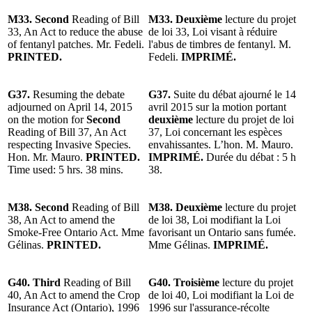
M33. Second
Reading of Bill
M33. Deuxième
lecture du projet
33, An Act to reduce the abuse
de loi 33, Loi visant à réduire
of fentanyl patches. Mr. Fedeli.
l'abus de timbres de fentanyl. M.
PRINTED.
Fedeli.
IMPRIMÉ.
G37.
Resuming the debate
G37.
Suite du débat ajourné le 14
adjourned on April 14, 2015
avril 2015 sur la motion portant
on the motion for
Second
deuxième
lecture du projet de loi
Reading of Bill 37, An Act
37, Loi concernant les espèces
respecting Invasive Species.
envahissantes. L’hon. M. Mauro.
Hon. Mr. Mauro.
PRINTED.
IMPRIMÉ.
Durée du débat : 5 h
Time used: 5 hrs. 38 mins.
38.
M38. Second
Reading of Bill
M38. Deuxième
lecture du projet
38, An Act to amend the
de loi 38, Loi modifiant la Loi
Smoke-Free Ontario Act. Mme
favorisant un Ontario sans fumée.
Gélinas.
PRINTED.
Mme Gélinas.
IMPRIMÉ.
G40. Third
Reading of Bill
G40.
Troisième
lecture du projet
40, An Act to amend the Crop
de loi 40, Loi modifiant la Loi de
Insurance Act (Ontario), 1996
1996 sur l'assurance-récolte