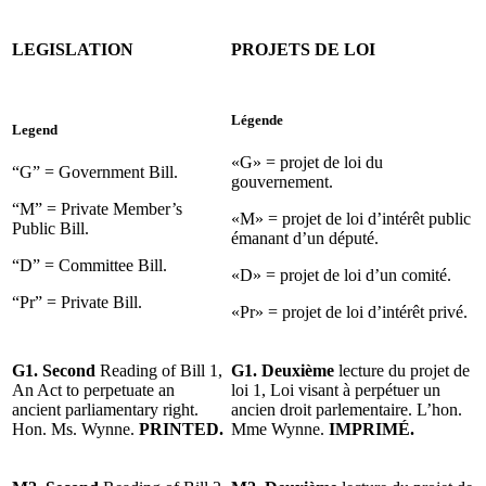
LEGISLATION
PROJETS DE LOI
Légende
Legend
«G» = projet de loi du
“G” = Government Bill.
gouvernement.
“M” = Private Member’s
«M» = projet de loi d’intérêt public
Public Bill.
émanant d’un député.
“D” = Committee Bill.
«D» = projet de loi d’un comité.
“Pr” = Private Bill.
«Pr» = projet de loi d’intérêt privé.
G1. Second
Reading of Bill 1,
G1. Deuxième
lecture du projet de
An Act to perpetuate an
loi 1, Loi visant à perpétuer un
ancient parliamentary right.
ancien droit parlementaire. L’hon.
Hon. Ms. Wynne.
PRINTED.
Mme Wynne.
IMPRIMÉ.