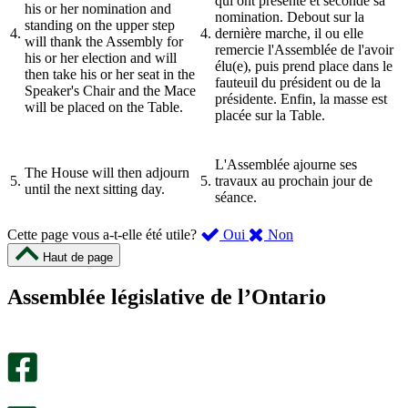
qui ont présenté et secondé sa
his or her nomination and
nomination. Debout sur la
standing on the upper step
4.
4.
dernière marche, il ou elle
will thank the Assembly for
remercie l'Assemblée de l'avoir
his or her election and will
élu(e), puis prend place dans le
then take his or her seat in the
fauteuil du président ou de la
Speaker's Chair and the Mace
présidente. Enfin, la masse est
will be placed on the Table.
placée sur la Table.
L'Assemblée ajourne ses
The House will then adjourn
5.
5.
travaux au prochain jour de
until the next sitting day.
séance.
,
,
Cette page vous a-t-elle été utile?
Oui
Non
cette
cette
Haut de page
page
page
m’a
ne
Assemblée législative de l’Ontario
été
m’a
utile.
pas
Un
été
sondage
utile.
facultatif
Un
s’ouvre
sondage
dans
facultatif