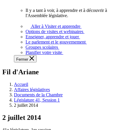
vous.
Il y a tant à voir, à apprendre et à découvrir à
Il
l'Assemblée législative.
y
a
Aller à Visiter et apprendre
tant
Options de visites et webinaires
à
Enseigner, apprendre et jouer
voir,
Le parlement et le gouvernement
à
Groupes scolaires
apprendre
Planifier votre visite
et
Fermer
à
découvrir
Fil d'Ariane
à
l'Assemblée
législative.
Accueil
Affaires législatives
Documents de la Chambre
Législature 41, Session 1
2 juillet 2014
2 juillet 2014
41e législature, 1re session