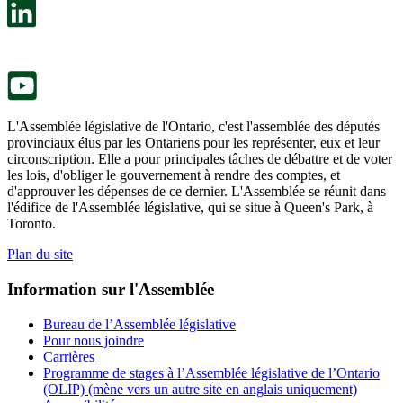
un
s’ouvre
nouvel
dans
onglet.
un
nouvel
onglet.
L'Assemblée législative de l'Ontario, c'est l'assemblée des députés
provinciaux élus par les Ontariens pour les représenter, eux et leur
circonscription. Elle a pour principales tâches de débattre et de voter
les lois, d'obliger le gouvernement à rendre des comptes, et
d'approuver les dépenses de ce dernier. L'Assemblée se réunit dans
l'édifice de l'Assemblée législative, qui se situe à Queen's Park, à
Toronto.
Plan du site
Information sur l'Assemblée
Bureau de l’Assemblée législative
Pour nous joindre
Carrières
Programme de stages à l’Assemblée législative de l’Ontario
(OLIP) (mène vers un autre site en anglais uniquement)