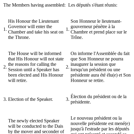
The Members having assembled:
Les députés s'étant réunis:
His Honour the Lieutenant
Son Honneur le lieutenant-
Governor will enter the
gouverneur pénètre à la
1.
1.
Chamber and take his seat on
Chambre et prend place sur le
the Throne.
Trône.
The House will be informed
On informe l'Assemblée du fait
that His Honour will not state
que Son Honneur ne pourra
the reasons for calling the
inaugurer la session que
2.
2.
Session until a Speaker has
lorsqu'un président ou une
been elected and His Honour
présidente aura été élu(e) et Son
will retire.
Honneur se retire.
Élection du président ou de la
3.
Election of the Speaker.
3.
présidente.
Le nouveau président ou la
The newly elected Speaker
nouvelle présidente est mené(e)
will be conducted to the Dais
jusqu'à l'estrade par les députés
by the mover and seconder of