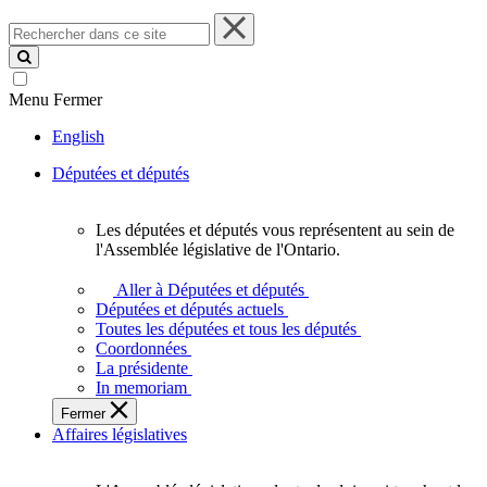
Rechercher
dans
ce
site
Menu
Fermer
English
Députées et députés
Les députées et députés vous représentent au sein de
Les
l'Assemblée législative de l'Ontario.
députées
et
Aller à Députées et députés
députés
Députées et députés actuels
vous
Toutes les députées et tous les députés
représentent
Coordonnées
au
La présidente
sein
In memoriam
de
Fermer
l'Assemblée
Affaires législatives
législative
de
l'Ontario.