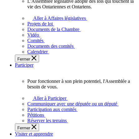
L'Assemblée législative adopte des lois qui touchent la
L'Assemblée
vie des Ontariennes et Ontariens.
législative
adopte
Aller à Affaires législatives
des
Projets de loi
lois
Documents de la Chambre
qui
Vidéo
touchent
Comités
la
Documents des comités
vie
Calendrier
des
Fermer
Ontariennes
Participer
et
Ontariens.
Pour fonctionner à son plein potentiel, l'Assemblée a
Pour
besoin de vous.
fonctionner
à
Aller à Participer
son
Communiquer avec une députée ou un député
plein
Participation aux comités
potentiel,
Pétitions
l'Assemblée
Réserver les terrains
a
Fermer
besoin
Visiter et apprendre
de