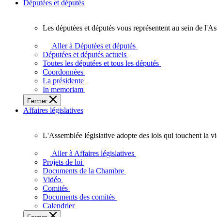
Députées et députés
Les députées et députés vous représentent au sein de l'As
Les
députées
Aller à Députées et députés
et
Députées et députés actuels
députés
Toutes les députées et tous les députés
vous
Coordonnées
représentent
La présidente
au
In memoriam
sein
Fermer
de
Affaires législatives
l'Assemblée
législative
de
L'Assemblée législative adopte des lois qui touchent la v
l'Ontario.
L'Assemblée
législative
Aller à Affaires législatives
adopte
Projets de loi
des
Documents de la Chambre
lois
Vidéo
qui
Comités
touchent
Documents des comités
la
Calendrier
vie