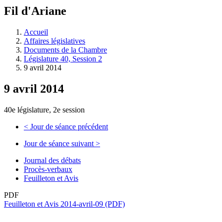
à
Fil d'Ariane
découvrir
à
l'Assemblée
Accueil
législative.
Affaires législatives
Documents de la Chambre
Législature 40, Session 2
9 avril 2014
9 avril 2014
40e législature, 2e session
<
Jour de séance précédent
Jour de séance suivant
>
Journal des débats
Procès-verbaux
Feuilleton et Avis
PDF
Feuilleton et Avis 2014-avril-09 (PDF)