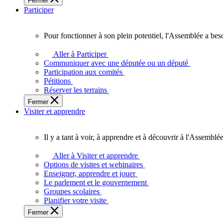
Fermer
des
Participer
Ontariennes
et
Ontariens.
Pour fonctionner à son plein potentiel, l'Assemblée a bes
Pour
fonctionner
Aller à Participer
à
Communiquer avec une députée ou un député
son
Participation aux comités
plein
Pétitions
potentiel,
Réserver les terrains
l'Assemblée
Fermer
a
Visiter et apprendre
besoin
de
vous.
Il y a tant à voir, à apprendre et à découvrir à l'Assemblée
Il
y
Aller à Visiter et apprendre
a
Options de visites et webinaires
tant
Enseigner, apprendre et jouer
à
Le parlement et le gouvernement
voir,
Groupes scolaires
à
Planifier votre visite
apprendre
Fermer
et