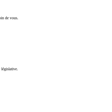
oin de vous.
 législative.