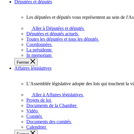
Députées et députés
Les députées et députés vous représentent au sein de l'As
Les
députées
Aller à Députées et députés
et
Députées et députés actuels
députés
Toutes les députées et tous les députés
vous
Coordonnées
représentent
La présidente
au
In memoriam
sein
Fermer
de
Affaires législatives
l'Assemblée
législative
de
L'Assemblée législative adopte des lois qui touchent la v
l'Ontario.
L'Assemblée
législative
Aller à Affaires législatives
adopte
Projets de loi
des
Documents de la Chambre
lois
Vidéo
qui
Comités
touchent
Documents des comités
la
Calendrier
vie