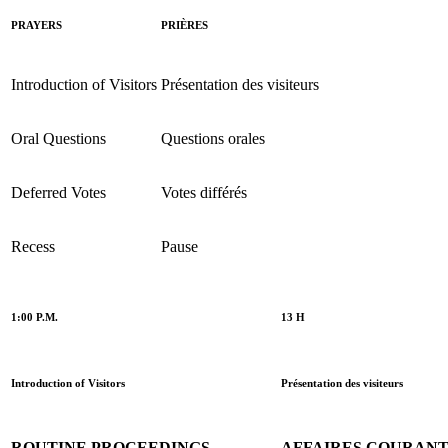
PRAYERS
PRIÈRES
Introduction of Visitors
Présentation des visiteurs
Oral Questions
Questions orales
Deferred Votes
Votes différés
Recess
Pause
1:00 P.M.
13 H
Introduction of Visitors
Présentation des visiteurs
ROUTINE PROCEEDINGS
AFFAIRES COURAN