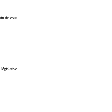
oin de vous.
 législative.