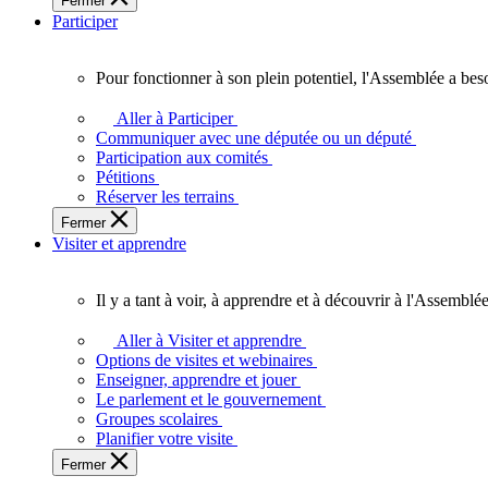
Fermer
des
Participer
Ontariennes
et
Ontariens.
Pour fonctionner à son plein potentiel, l'Assemblée a bes
Pour
fonctionner
Aller à Participer
à
Communiquer avec une députée ou un député
son
Participation aux comités
plein
Pétitions
potentiel,
Réserver les terrains
l'Assemblée
Fermer
a
Visiter et apprendre
besoin
de
vous.
Il y a tant à voir, à apprendre et à découvrir à l'Assemblée
Il
y
Aller à Visiter et apprendre
a
Options de visites et webinaires
tant
Enseigner, apprendre et jouer
à
Le parlement et le gouvernement
voir,
Groupes scolaires
à
Planifier votre visite
apprendre
Fermer
et