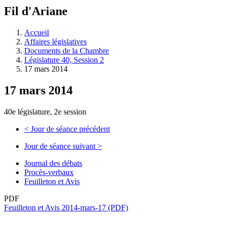
à
Fil d'Ariane
découvrir
à
l'Assemblée
Accueil
législative.
Affaires législatives
Documents de la Chambre
Législature 40, Session 2
17 mars 2014
17 mars 2014
40e législature, 2e session
<
Jour de séance précédent
Jour de séance suivant
>
Journal des débats
Procès-verbaux
Feuilleton et Avis
PDF
Feuilleton et Avis 2014-mars-17 (PDF)