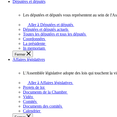
Députées et députés
Les députées et députés vous représentent au sein de l'As
Les
députées
Aller à Députées et députés
et
Députées et députés actuels
députés
Toutes les députées et tous les députés
vous
Coordonnées
représentent
La présidente
au
In memoriam
sein
Fermer
de
Affaires législatives
l'Assemblée
législative
de
L'Assemblée législative adopte des lois qui touchent la v
l'Ontario.
L'Assemblée
législative
Aller à Affaires législatives
adopte
Projets de loi
des
Documents de la Chambre
lois
Vidéo
qui
Comités
touchent
Documents des comités
la
Calendrier
vie