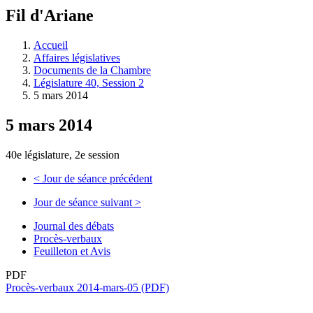
à
Fil d'Ariane
découvrir
à
l'Assemblée
Accueil
législative.
Affaires législatives
Documents de la Chambre
Législature 40, Session 2
5 mars 2014
5 mars 2014
40e législature, 2e session
<
Jour de séance précédent
Jour de séance suivant
>
Journal des débats
Procès-verbaux
Feuilleton et Avis
PDF
Procès-verbaux 2014-mars-05 (PDF)