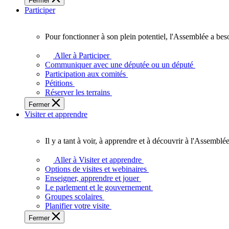
Fermer
des
Participer
Ontariennes
et
Ontariens.
Pour fonctionner à son plein potentiel, l'Assemblée a bes
Pour
fonctionner
Aller à Participer
à
Communiquer avec une députée ou un député
son
Participation aux comités
plein
Pétitions
potentiel,
Réserver les terrains
l'Assemblée
Fermer
a
Visiter et apprendre
besoin
de
vous.
Il y a tant à voir, à apprendre et à découvrir à l'Assemblée
Il
y
Aller à Visiter et apprendre
a
Options de visites et webinaires
tant
Enseigner, apprendre et jouer
à
Le parlement et le gouvernement
voir,
Groupes scolaires
à
Planifier votre visite
apprendre
Fermer
et