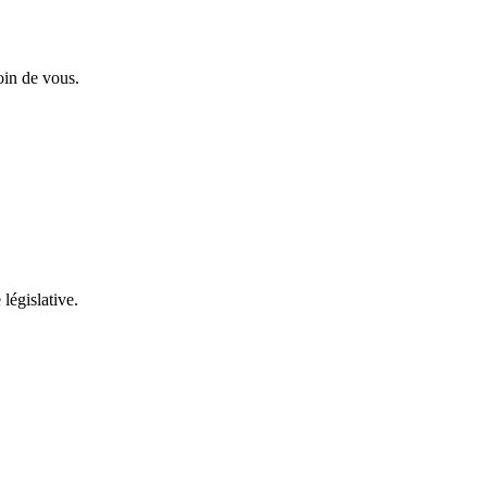
oin de vous.
 législative.