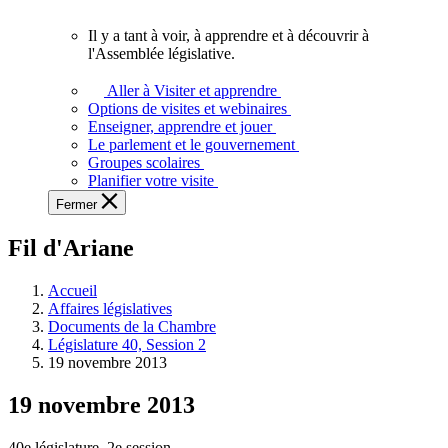
vous.
Il y a tant à voir, à apprendre et à découvrir à
Il
l'Assemblée législative.
y
a
Aller à Visiter et apprendre
tant
Options de visites et webinaires
à
Enseigner, apprendre et jouer
voir,
Le parlement et le gouvernement
à
Groupes scolaires
apprendre
Planifier votre visite
et
Fermer
à
découvrir
Fil d'Ariane
à
l'Assemblée
législative.
Accueil
Affaires législatives
Documents de la Chambre
Législature 40, Session 2
19 novembre 2013
19 novembre 2013
40e législature, 2e session