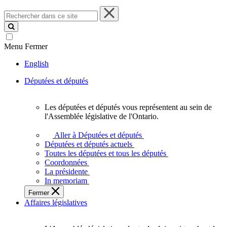
Rechercher
dans
ce
site
Menu
Fermer
English
Députées et députés
Les députées et députés vous représentent au sein de
Les
l'Assemblée législative de l'Ontario.
députées
et
Aller à Députées et députés
députés
Députées et députés actuels
vous
Toutes les députées et tous les députés
représentent
Coordonnées
au
La présidente
sein
In memoriam
de
Fermer
l'Assemblée
Affaires législatives
législative
de
l'Ontario.