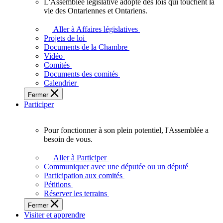
L'Assemblée législative adopte des lois qui touchent la
L'Assemblée
vie des Ontariennes et Ontariens.
législative
adopte
Aller à Affaires législatives
des
Projets de loi
lois
Documents de la Chambre
qui
Vidéo
touchent
Comités
la
Documents des comités
vie
Calendrier
des
Fermer
Ontariennes
Participer
et
Ontariens.
Pour fonctionner à son plein potentiel, l'Assemblée a
Pour
besoin de vous.
fonctionner
à
Aller à Participer
son
Communiquer avec une députée ou un député
plein
Participation aux comités
potentiel,
Pétitions
l'Assemblée
Réserver les terrains
a
Fermer
besoin
Visiter et apprendre
de