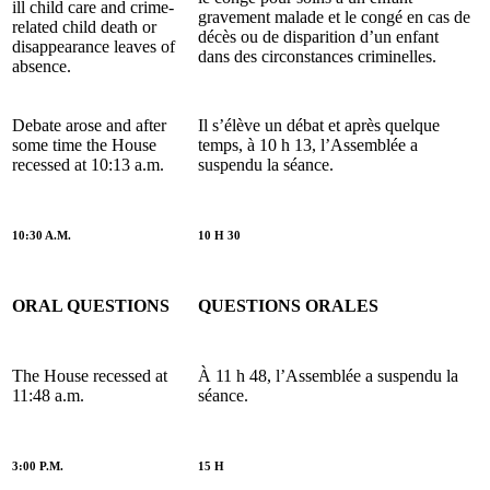
ill child care and crime-
gravement malade et le congé en cas de
related child death or
décès ou de disparition d’un enfant
disappearance leaves of
dans des circonstances criminelles.
absence.
Debate arose and after
Il s’élève un débat et après quelque
some time the House
temps, à 10 h 13, l’Assemblée a
recessed at 10:13 a.m.
suspendu la séance.
10:30 A.M.
10 H 30
ORAL QUESTIONS
QUESTIONS ORALES
The House recessed at
À 11 h 48, l’Assemblée a suspendu la
11:48 a.m.
séance.
3:00 P.M.
15 H