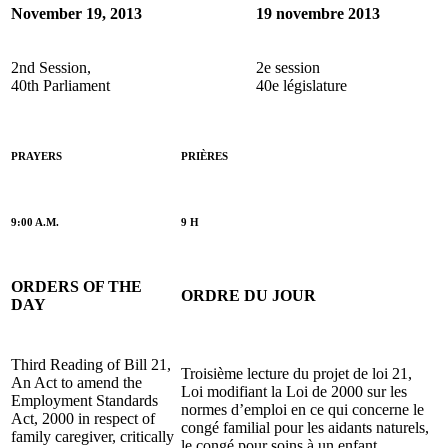
November 19, 2013
19 novembre 2013
2nd Session,
2e session
40th Parliament
40e législature
PRAYERS
PRIÈRES
9:00 A.M.
9 H
ORDERS OF THE
ORDRE DU JOUR
DAY
Third Reading of Bill 21,
Troisième lecture du projet de loi 21,
An Act to amend the
Loi modifiant la Loi de 2000 sur les
Employment Standards
normes d’emploi en ce qui concerne le
Act, 2000 in respect of
congé familial pour les aidants naturels,
family caregiver, critically
le congé pour soins à un enfant