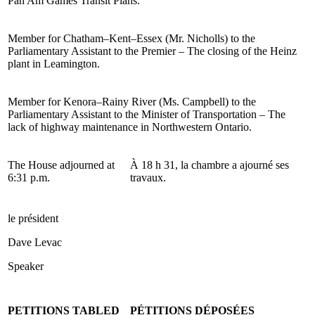
Pan Am Games Transit Plans.
Member for Chatham–Kent–Essex (Mr. Nicholls) to the
Parliamentary Assistant to the Premier – The closing of the Heinz
plant in Leamington.
Member for Kenora–Rainy River (Ms. Campbell) to the
Parliamentary Assistant to the Minister of Transportation – The
lack of highway maintenance in Northwestern Ontario.
The House adjourned at
À 18 h 31, la chambre a ajourné ses
6:31 p.m.
travaux.
le président
Dave Levac
Speaker
PETITIONS TABLED
PÉTITIONS DÉPOSÉES