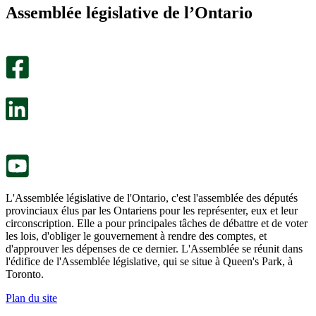
m’a
ne
Assemblée législative de l’Ontario
été
m’a
utile.
pas
Un
été
sondage
utile.
facultatif
Un
s’ouvre
sondage
dans
facultatif
un
s’ouvre
nouvel
dans
onglet.
un
nouvel
onglet.
L'Assemblée législative de l'Ontario, c'est l'assemblée des députés
provinciaux élus par les Ontariens pour les représenter, eux et leur
circonscription. Elle a pour principales tâches de débattre et de voter
les lois, d'obliger le gouvernement à rendre des comptes, et
d'approuver les dépenses de ce dernier. L'Assemblée se réunit dans
l'édifice de l'Assemblée législative, qui se situe à Queen's Park, à
Toronto.
Plan du site