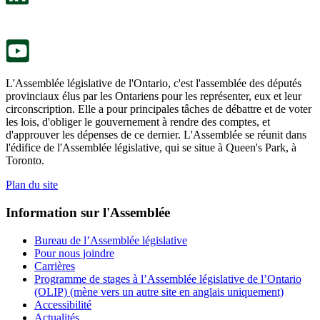
nouvel
dans
onglet.
un
nouvel
onglet.
L'Assemblée législative de l'Ontario, c'est l'assemblée des députés
provinciaux élus par les Ontariens pour les représenter, eux et leur
circonscription. Elle a pour principales tâches de débattre et de voter
les lois, d'obliger le gouvernement à rendre des comptes, et
d'approuver les dépenses de ce dernier. L'Assemblée se réunit dans
l'édifice de l'Assemblée législative, qui se situe à Queen's Park, à
Toronto.
Plan du site
Information sur l'Assemblée
Bureau de l’Assemblée législative
Pour nous joindre
Carrières
Programme de stages à l’Assemblée législative de l’Ontario
(OLIP) (mène vers un autre site en anglais uniquement)
Accessibilité
Actualités