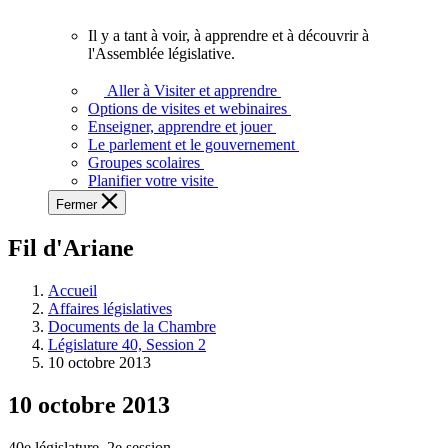
vous.
Il y a tant à voir, à apprendre et à découvrir à
Il
l'Assemblée législative.
y
a
Aller à Visiter et apprendre
tant
Options de visites et webinaires
à
Enseigner, apprendre et jouer
voir,
Le parlement et le gouvernement
à
Groupes scolaires
apprendre
Planifier votre visite
et
Fermer
à
découvrir
Fil d'Ariane
à
l'Assemblée
législative.
Accueil
Affaires législatives
Documents de la Chambre
Législature 40, Session 2
10 octobre 2013
10 octobre 2013
40e législature, 2e session