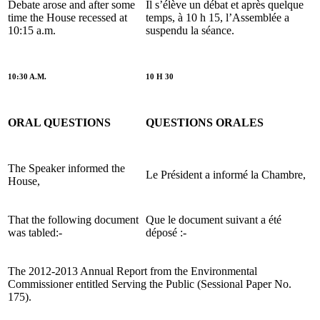
Debate arose and after some
Il s’élève un débat et après quelque
time the House recessed at
temps, à 10 h 15, l’Assemblée a
10:15 a.m.
suspendu la séance.
10:30 A.M.
10 H 30
ORAL QUESTIONS
QUESTIONS ORALES
The Speaker informed the
Le Président a informé la Chambre,
House,
That the following document
Que le document suivant a été
was tabled:-
déposé :-
The 2012-2013 Annual Report from the Environmental
Commissioner entitled Serving the Public (Sessional Paper No.
175).