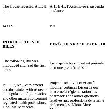
The House recessed at 11:41
À 11 h 41, l’Assemblée a suspendu
a.m.
la séance.
1:00 P.M.
13 H
INTRODUCTION OF
DÉPÔT DES PROJETS DE LOI
BILLS
The following Bill was
Le projet de loi suivant est présenté
introduced and read the first
et lu une première fois :-
time:-
Projet de loi 117, Loi visant à
Bill 117, An Act to amend
modifier certaines lois en ce qui
certain statutes with respect to
concerne la réglementation des
the regulation of pharmacies
pharmacies et d'autres questions
and other matters concerning
relatives aux professions de la santé
regulated health professions.
réglementées. L’hon. Mme
Hon. Ms. Matthews.