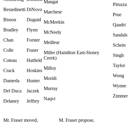
Mangat
Piruzza
Berardinetti
DiNovo
Marchese
Prue
Bisson
Duguid
McMeekin
Qaadri
Bradley
Flynn
McNeely
Sandals
Chan
Forster
Meilleur
Schein
Colle
Fraser
Miller (Hamilton East-Stoney
Singh
Creek)
Coteau
Hatfield
Taylor
Milloy
Crack
Hoskins
Wong
Moridi
Damerla
Hunter
Wynne
Murray
Del Duca
Jaczek
Zimmer
Naqvi
Delaney
Jeffrey
Mr. Fraser moved,
M. Fraser propose,