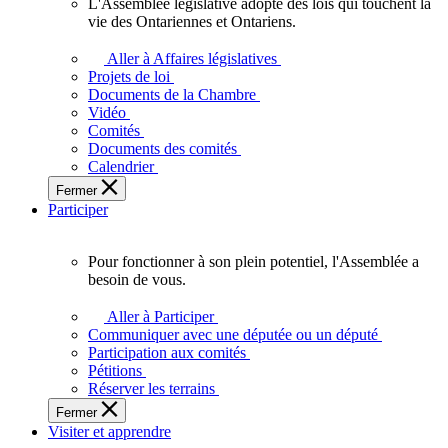
L'Assemblée législative adopte des lois qui touchent la
L'Assemblée
vie des Ontariennes et Ontariens.
législative
adopte
Aller à Affaires législatives
des
Projets de loi
lois
Documents de la Chambre
qui
Vidéo
touchent
Comités
la
Documents des comités
vie
Calendrier
des
Fermer
Ontariennes
Participer
et
Ontariens.
Pour fonctionner à son plein potentiel, l'Assemblée a
Pour
besoin de vous.
fonctionner
à
Aller à Participer
son
Communiquer avec une députée ou un député
plein
Participation aux comités
potentiel,
Pétitions
l'Assemblée
Réserver les terrains
a
Fermer
besoin
Visiter et apprendre
de