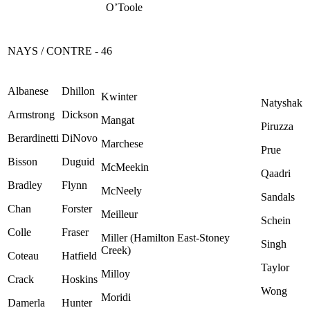
O’Toole
NAYS / CONTRE - 46
Albanese
Dhillon
Kwinter
Natyshak
Armstrong
Dickson
Mangat
Piruzza
Berardinetti
DiNovo
Marchese
Prue
Bisson
Duguid
McMeekin
Qaadri
Bradley
Flynn
McNeely
Sandals
Chan
Forster
Meilleur
Schein
Colle
Fraser
Miller (Hamilton East-Stoney
Singh
Creek)
Coteau
Hatfield
Taylor
Milloy
Crack
Hoskins
Wong
Moridi
Damerla
Hunter