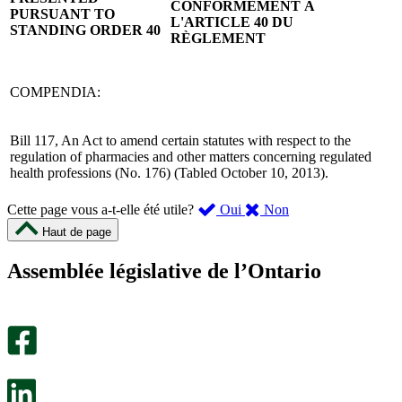
CONFORMÉMENT À
PURSUANT TO
L'ARTICLE 40 DU
STANDING ORDER 40
RÈGLEMENT
COMPENDIA:
Bill 117, An Act to amend certain statutes with respect to the
regulation of pharmacies and other matters concerning regulated
health professions (No. 176) (Tabled October 10, 2013).
,
,
Cette page vous a-t-elle été utile?
Oui
Non
cette
cette
Haut de page
page
page
m’a
ne
Assemblée législative de l’Ontario
été
m’a
utile.
pas
Un
été
sondage
utile.
facultatif
Un
s’ouvre
sondage
dans
facultatif
un
s’ouvre