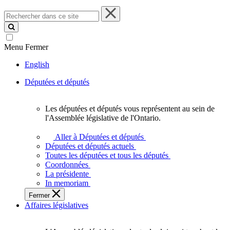
Rechercher
dans
ce
site
Menu
Fermer
English
Députées et députés
Les députées et députés vous représentent au sein de
Les
l'Assemblée législative de l'Ontario.
députées
et
Aller à Députées et députés
députés
Députées et députés actuels
vous
Toutes les députées et tous les députés
représentent
Coordonnées
au
La présidente
sein
In memoriam
de
Fermer
l'Assemblée
Affaires législatives
législative
de
l'Ontario.