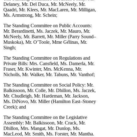
Delaney, Mr. Del Duca, Mr. McNeely, Mr.
Qaadri, Mr. Klees, Mr. MacLaren, Mr. Milligan,
Ms. Armstrong, Mr. Schein;
The Standing Committee on Public Accounts:
Mr. Berardinetti, Ms. Jaczek, Mr. Mauro, Mr.
McNeely, Mr. Barrett, Mr. Miller (Parry Sound–
Muskoka), Mr. O’Toole, Mme Gélinas, Mr.
Singh;
The Standing Committee on Regulations and
Private Bills: Mrs. Cansfield, Ms. Damerla, Mr.
Fraser, Mr. Kwinter, Mrs. McKenna, Mr.
Nicholls, Mr. Walker, Mr. Tabuns, Mr. Vanthof;
The Standing Committee on Social Policy: Mr.
Balkissoon, Mr. Colle, Mr. Dhillon, Ms. Jaczek,
Mr. Chudleigh, Mr. Hardeman, Mr. Jackson,
Ms. DiNovo, Mr. Miller (Hamilton East–Stoney
Creek); and
The Standing Committee on the Legislative
Assembly: Mr. Balkissoon, Mr. Crack, Mr.
Dhillon, Mrs. Mangat, Mr. Dunlop, Ms.
MacLeod, Mr. Smith, Ms. Forster, Mr. Mantha.