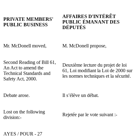
AFFAIRES D'INTÉRÊT
PRIVATE MEMBERS'
PUBLIC ÉMANANT DES
PUBLIC BUSINESS
DÉPUTÉS
Mr. McDonell moved,
M. McDonell propose,
Second Reading of Bill 61,
Deuxième lecture du projet de loi
An Act to amend the
61, Loi modifiant la Loi de 2000 sur
Technical Standards and
les normes techniques et la sécurité.
Safety Act, 2000.
Debate arose.
Il s’élève un débat.
Lost on the following
Rejetée par le vote suivant :-
division:-
AYES / POUR - 27