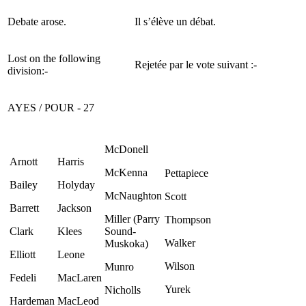
Debate arose.
Il s’élève un débat.
Lost on the following
Rejetée par le vote suivant :-
division:-
AYES / POUR - 27
McDonell
Arnott
Harris
McKenna
Pettapiece
Bailey
Holyday
McNaughton
Scott
Barrett
Jackson
Miller (Parry
Thompson
Clark
Klees
Sound-
Walker
Muskoka)
Elliott
Leone
Wilson
Munro
Fedeli
MacLaren
Yurek
Nicholls
Hardeman
MacLeod