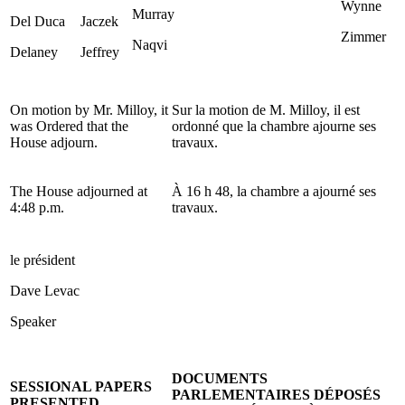
Wynne
Murray
Del Duca
Jaczek
Zimmer
Naqvi
Delaney
Jeffrey
On motion by Mr. Milloy, it
Sur la motion de M. Milloy, il est
was Ordered that the
ordonné que la chambre ajourne ses
House adjourn.
travaux.
The House adjourned at
À 16 h 48, la chambre a ajourné ses
4:48 p.m.
travaux.
le président
Dave Levac
Speaker
DOCUMENTS
SESSIONAL PAPERS
PARLEMENTAIRES DÉPOSÉS
PRESENTED