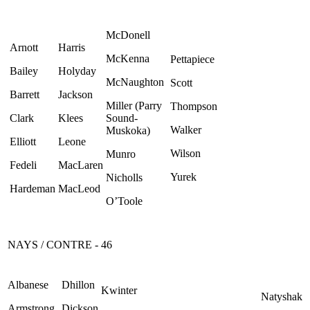
McDonell
Arnott
Harris
McKenna
Pettapiece
Bailey
Holyday
McNaughton
Scott
Barrett
Jackson
Miller (Parry
Thompson
Clark
Klees
Sound-
Walker
Muskoka)
Elliott
Leone
Wilson
Munro
Fedeli
MacLaren
Yurek
Nicholls
Hardeman
MacLeod
O’Toole
NAYS / CONTRE - 46
Albanese
Dhillon
Kwinter
Natyshak
Armstrong
Dickson