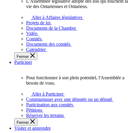
L'Assemblée législative adopte des lois qui touchent la
L'Assemblée
vie des Ontariennes et Ontariens.
législative
adopte
Aller à Affaires législatives
des
Projets de loi
lois
Documents de la Chambre
qui
Vidéo
touchent
Comités
la
Documents des comités
vie
Calendrier
des
Fermer
Ontariennes
Participer
et
Ontariens.
Pour fonctionner à son plein potentiel, l'Assemblée a
Pour
besoin de vous.
fonctionner
à
Aller à Participer
son
Communiquer avec une députée ou un député
plein
Participation aux comités
potentiel,
Pétitions
l'Assemblée
Réserver les terrains
a
Fermer
besoin
Visiter et apprendre
de