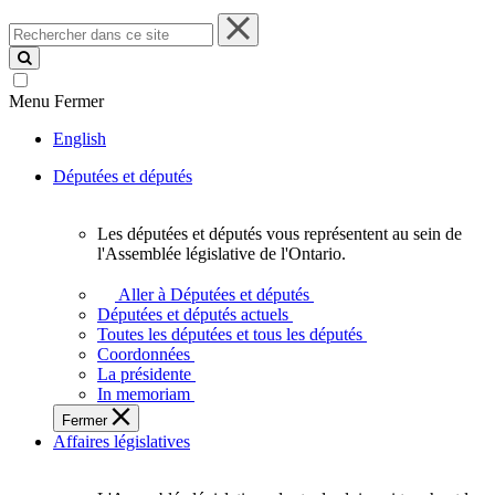
Rechercher
dans
ce
site
Menu
Fermer
English
Députées et députés
Les députées et députés vous représentent au sein de
Les
l'Assemblée législative de l'Ontario.
députées
et
Aller à Députées et députés
députés
Députées et députés actuels
vous
Toutes les députées et tous les députés
représentent
Coordonnées
au
La présidente
sein
In memoriam
de
Fermer
l'Assemblée
Affaires législatives
législative
de
l'Ontario.