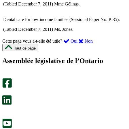
(Tabled December 7, 2011) Mme Gélinas.
Dental care for low-income families (Sessional Paper No. P-35):
(Tabled December 7, 2011) Ms. Jones.
,
,
Cette page vous a-t-elle été utile?
Oui
Non
cette
cette
Haut de page
page
page
m’a
ne
Assemblée législative de l’Ontario
été
m’a
utile.
pas
Un
été
sondage
utile.
facultatif
Un
s’ouvre
sondage
dans
facultatif
un
s’ouvre
nouvel
dans
onglet.
un
nouvel
onglet.