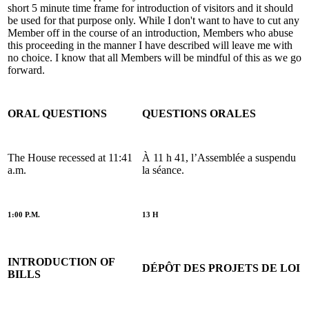
short 5 minute time frame for introduction of visitors and it should
be used for that purpose only. While I don't want to have to cut any
Member off in the course of an introduction, Members who abuse
this proceeding in the manner I have described will leave me with
no choice. I know that all Members will be mindful of this as we go
forward.
ORAL QUESTIONS
QUESTIONS ORALES
The House recessed at 11:41
À 11 h 41, l’Assemblée a suspendu
a.m.
la séance.
1:00 P.M.
13 H
INTRODUCTION OF
DÉPÔT DES PROJETS DE LOI
BILLS