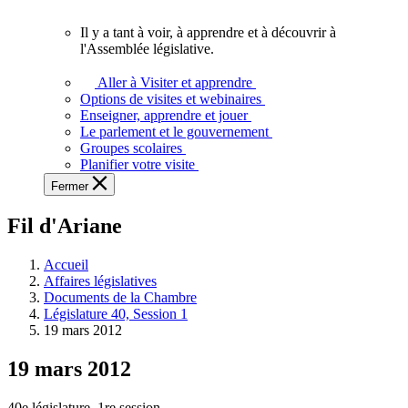
vous.
Il y a tant à voir, à apprendre et à découvrir à
Il
l'Assemblée législative.
y
a
Aller à Visiter et apprendre
tant
Options de visites et webinaires
à
Enseigner, apprendre et jouer
voir,
Le parlement et le gouvernement
à
Groupes scolaires
apprendre
Planifier votre visite
et
Fermer
à
découvrir
Fil d'Ariane
à
l'Assemblée
législative.
Accueil
Affaires législatives
Documents de la Chambre
Législature 40, Session 1
19 mars 2012
19 mars 2012
40e législature, 1re session