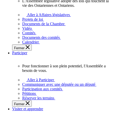
L'Assemblée législative adopte des lois qui touchent la
L'Assemblée
vie des Ontariennes et Ontariens.
législative
adopte
Aller à Affaires législatives
des
Projets de loi
lois
Documents de la Chambre
qui
Vidéo
touchent
Comités
la
Documents des comités
vie
Calendrier
des
Fermer
Ontariennes
Participer
et
Ontariens.
Pour fonctionner à son plein potentiel, l'Assemblée a
Pour
besoin de vous.
fonctionner
à
Aller à Participer
son
Communiquer avec une députée ou un député
plein
Participation aux comités
potentiel,
Pétitions
l'Assemblée
Réserver les terrains
a
Fermer
besoin
Visiter et apprendre
de