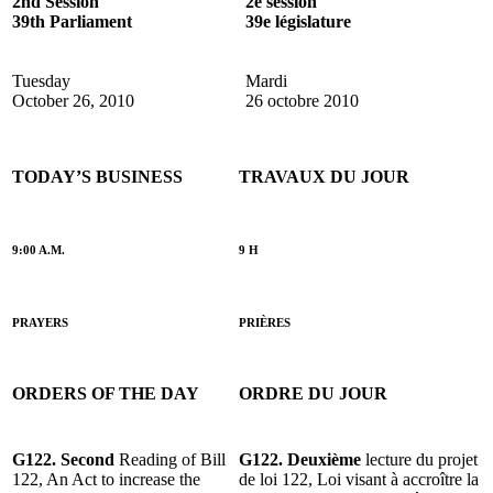
2nd Session
2e session
39th Parliament
39e législature
Tuesday
Mardi
October 26, 2010
26 octobre 2010
TODAY’S BUSINESS
TRAVAUX DU JOUR
9:00 A.M.
9 H
PRAYERS
PRIÈRES
ORDERS OF THE DAY
ORDRE DU JOUR
G122. Second
Reading of Bill
G122. Deuxième
lecture du projet
122, An Act to increase the
de loi 122, Loi visant à accroître la