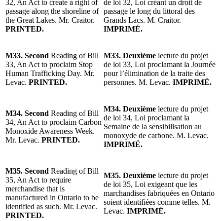
32, An Act to create a right of
de loi 32, Loi créant un droit de
passage along the shoreline of
passage le long du littoral des
the Great Lakes. Mr. Craitor.
Grands Lacs. M. Craitor.
PRINTED.
IMPRIMÉ.
M33. Second
Reading of Bill
M33. Deuxième
lecture du projet
33, An Act to proclaim Stop
de loi 33, Loi proclamant la Journée
Human Trafficking Day. Mr.
pour l’élimination de la traite des
Levac.
PRINTED.
personnes. M. Levac.
IMPRIMÉ.
M34. Deuxième
lecture du projet
M34. Second
Reading of Bill
de loi 34, Loi proclamant la
34, An Act to proclaim Carbon
Semaine de la sensibilisation au
Monoxide Awareness Week.
monoxyde de carbone. M. Levac.
Mr. Levac.
PRINTED.
IMPRIMÉ.
M35. Second
Reading of Bill
M35. Deuxième
lecture du projet
35, An Act to require
de loi 35, Loi exigeant que les
merchandise that is
marchandises fabriquées en Ontario
manufactured in Ontario to be
soient identifiées comme telles. M.
identified as such. Mr. Levac.
Levac.
IMPRIMÉ.
PRINTED.