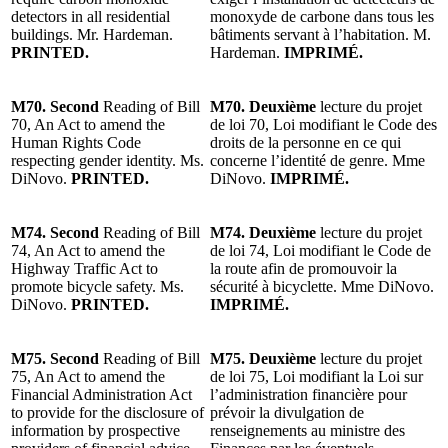
detectors in all residential
monoxyde de carbone dans tous les
buildings. Mr. Hardeman.
bâtiments servant à l’habitation. M.
PRINTED.
Hardeman.
IMPRIMÉ.
M70. Second
Reading of Bill
M70. Deuxième
lecture du projet
70, An Act to amend the
de loi 70, Loi modifiant le Code des
Human Rights Code
droits de la personne en ce qui
respecting gender identity. Ms.
concerne l’identité de genre. Mme
DiNovo.
PRINTED.
DiNovo.
IMPRIMÉ.
M74. Second
Reading of Bill
M74. Deuxième
lecture du projet
74, An Act to amend the
de loi 74, Loi modifiant le Code de
Highway Traffic Act to
la route afin de promouvoir la
promote bicycle safety. Ms.
sécurité à bicyclette. Mme DiNovo.
DiNovo.
PRINTED.
IMPRIMÉ.
M75. Second
Reading of Bill
M75. Deuxième
lecture du projet
75, An Act to amend the
de loi 75, Loi modifiant la Loi sur
Financial Administration Act
l’administration financière pour
to provide for the disclosure of
prévoir la divulgation de
information by prospective
renseignements au ministre des