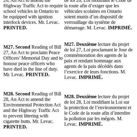
26, An Act to amend the
de loi 26, Loi modifiant le Code de
Highway Traffic Act to require
la route afin d’exiger que les
school vehicles in Ontario to
véhicules scolaires en Ontario
be equipped with ignition
soient munis d’un dispositif de
interlock devices. Mr. Levac.
verrouillage du système de
PRINTED.
démarrage. M. Levac.
IMPRIMÉ.
M27. Deuxième
lecture du projet
M27. Second
Reading of Bill
de loi 27, Loi proclamant le Jour de
27, An Act to proclaim Peace
commémoration des agents de la
Officers’ Memorial Day and to
paix et rendant hommage aux
honour peace officers who
agents de la paix décédés dans
have died in the line of duty.
l’exercice de leurs fonctions. M.
Mr. Levac.
PRINTED.
Levac.
IMPRIMÉ.
M28. Second
Reading of Bill
M28. Deuxième
lecture du projet
28, An Act to amend the
de loi 28, Loi modifiant la Loi sur
Environmental Protection Act
la protection de l’environnement et
and the Highway Traffic Act
le Code de la route afin d’interdire
to prevent littering with
la pollution par les mégots. M.
cigarette butts. Mr. Levac.
Levac.
IMPRIMÉ.
PRINTED.