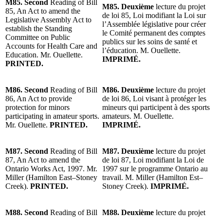
M85. Second
Reading of Bill
M85. Deuxième
lecture du projet
85, An Act to amend the
de loi 85, Loi modifiant la Loi sur
Legislative Assembly Act to
l’Assemblée législative pour créer
establish the Standing
le Comité permanent des comptes
Committee on Public
publics sur les soins de santé et
Accounts for Health Care and
l’éducation. M. Ouellette.
Education. Mr. Ouellette.
IMPRIMÉ.
PRINTED.
M86. Second
Reading of Bill
M86. Deuxième
lecture du projet
86, An Act to provide
de loi 86, Loi visant à protéger les
protection for minors
mineurs qui participent à des sports
participating in amateur sports.
amateurs. M. Ouellette.
Mr. Ouellette.
PRINTED.
IMPRIMÉ.
M87. Second
Reading of Bill
M87. Deuxième
lecture du projet
87, An Act to amend the
de loi 87, Loi modifiant la Loi de
Ontario Works Act, 1997. Mr.
1997 sur le programme Ontario au
Miller (Hamilton East–Stoney
travail. M. Miller (Hamilton Est–
Creek).
PRINTED.
Stoney Creek).
IMPRIMÉ.
M88. Second
Reading of Bill
M88. Deuxième
lecture du projet