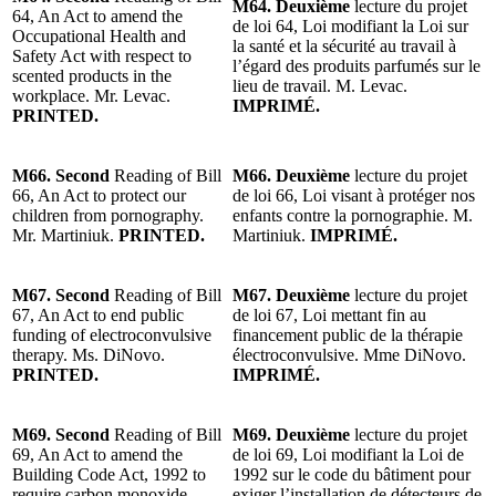
M64. Deuxième
lecture du projet
64, An Act to amend the
de loi 64, Loi modifiant la Loi sur
Occupational Health and
la santé et la sécurité au travail à
Safety Act with respect to
l’égard des produits parfumés sur le
scented products in the
lieu de travail. M. Levac.
workplace. Mr. Levac.
IMPRIMÉ.
PRINTED.
M66. Second
Reading of Bill
M66. Deuxième
lecture du projet
66, An Act to protect our
de loi 66, Loi visant à protéger nos
children from pornography.
enfants contre la pornographie. M.
Mr. Martiniuk.
PRINTED.
Martiniuk.
IMPRIMÉ.
M67. Second
Reading of Bill
M67. Deuxième
lecture du projet
67, An Act to end public
de loi 67, Loi mettant fin au
funding of electroconvulsive
financement public de la thérapie
therapy. Ms. DiNovo.
électroconvulsive. Mme DiNovo.
PRINTED.
IMPRIMÉ.
M69. Second
Reading of Bill
M69. Deuxième
lecture du projet
69, An Act to amend the
de loi 69, Loi modifiant la Loi de
Building Code Act, 1992 to
1992 sur le code du bâtiment pour
require carbon monoxide
exiger l’installation de détecteurs de