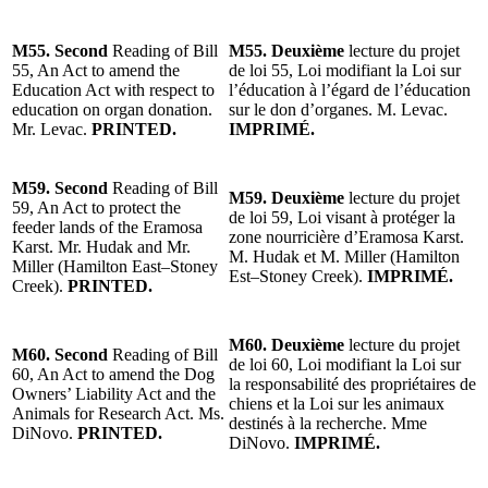
M55. Second
Reading of Bill
M55. Deuxième
lecture du projet
55, An Act to amend the
de loi 55, Loi modifiant la Loi sur
Education Act with respect to
l’éducation à l’égard de l’éducation
education on organ donation.
sur le don d’organes. M. Levac.
Mr. Levac.
PRINTED.
IMPRIMÉ.
M59. Second
Reading of Bill
M59. Deuxième
lecture du projet
59, An Act to protect the
de loi 59, Loi visant à protéger la
feeder lands of the Eramosa
zone nourricière d’Eramosa Karst.
Karst. Mr. Hudak and Mr.
M. Hudak et M. Miller (Hamilton
Miller (Hamilton East–Stoney
Est–Stoney Creek).
IMPRIMÉ.
Creek).
PRINTED.
M60. Deuxième
lecture du projet
M60. Second
Reading of Bill
de loi 60, Loi modifiant la Loi sur
60, An Act to amend the Dog
la responsabilité des propriétaires de
Owners’ Liability Act and the
chiens et la Loi sur les animaux
Animals for Research Act. Ms.
destinés à la recherche. Mme
DiNovo.
PRINTED.
DiNovo.
IMPRIMÉ.