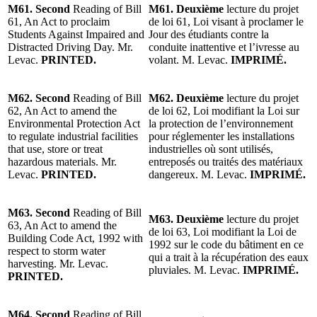
M61. Second
Reading of Bill
M61. Deuxième
lecture du projet
61, An Act to proclaim
de loi 61, Loi visant à proclamer le
Students Against Impaired and
Jour des étudiants contre la
Distracted Driving Day. Mr.
conduite inattentive et l’ivresse au
Levac.
PRINTED.
volant. M. Levac.
IMPRIMÉ.
M62. Second
Reading of Bill
M62. Deuxième
lecture du projet
62, An Act to amend the
de loi 62, Loi modifiant la Loi sur
Environmental Protection Act
la protection de l’environnement
to regulate industrial facilities
pour réglementer les installations
that use, store or treat
industrielles où sont utilisés,
hazardous materials. Mr.
entreposés ou traités des matériaux
Levac.
PRINTED.
dangereux. M. Levac.
IMPRIMÉ.
M63. Second
Reading of Bill
M63. Deuxième
lecture du projet
63, An Act to amend the
de loi 63, Loi modifiant la Loi de
Building Code Act, 1992 with
1992 sur le code du bâtiment en ce
respect to storm water
qui a trait à la récupération des eaux
harvesting. Mr. Levac.
pluviales. M. Levac.
IMPRIMÉ.
PRINTED.
M64. Second
Reading of Bill