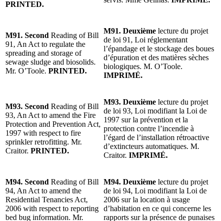
PRINTED.
M91. Deuxième
lecture du projet
M91. Second
Reading of Bill
de loi 91, Loi réglementant
91, An Act to regulate the
l’épandage et le stockage des boues
spreading and storage of
d’épuration et des matières sèches
sewage sludge and biosolids.
biologiques. M. O’Toole.
Mr. O’Toole.
PRINTED.
IMPRIMÉ.
M93. Deuxième
lecture du projet
M93. Second
Reading of Bill
de loi 93, Loi modifiant la Loi de
93, An Act to amend the Fire
1997 sur la prévention et la
Protection and Prevention Act,
protection contre l’incendie à
1997 with respect to fire
l’égard de l’installation rétroactive
sprinkler retrofitting. Mr.
d’extincteurs automatiques. M.
Craitor.
PRINTED.
Craitor.
IMPRIMÉ.
M94. Second
Reading of Bill
M94. Deuxième
lecture du projet
94, An Act to amend the
de loi 94, Loi modifiant la Loi de
Residential Tenancies Act,
2006 sur la location à usage
2006 with respect to reporting
d’habitation en ce qui concerne les
bed bug information. Mr.
rapports sur la présence de punaises