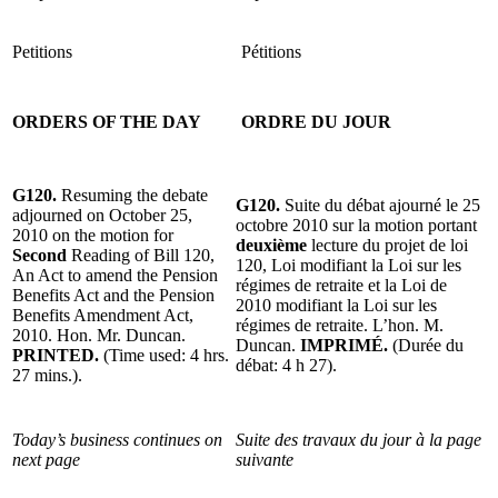
Petitions
Pétitions
ORDERS OF THE DAY
ORDRE DU JOUR
G120.
Resuming the debate
G120.
Suite du débat ajourné le 25
adjourned on October 25,
octobre 2010 sur la motion portant
2010 on the motion for
deuxième
lecture du projet de loi
Second
Reading of Bill 120,
120, Loi modifiant la Loi sur les
An Act to amend the Pension
régimes de retraite et la Loi de
Benefits Act and the Pension
2010 modifiant la Loi sur les
Benefits Amendment Act,
régimes de retraite. L’hon. M.
2010. Hon. Mr. Duncan.
Duncan.
IMPRIMÉ.
(Durée du
PRINTED.
(Time used: 4 hrs.
débat: 4 h 27).
27 mins.).
Today’s business continues on
Suite des travaux du jour à la page
next page
suivante