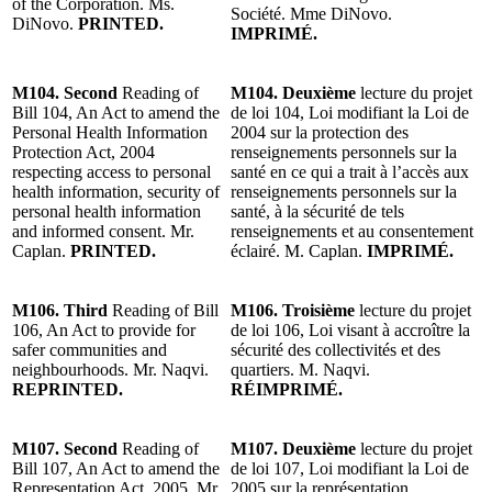
of the Corporation. Ms.
Société. Mme DiNovo.
DiNovo.
PRINTED.
IMPRIMÉ.
M104. Second
Reading of
M104. Deuxième
lecture du projet
Bill 104, An Act to amend the
de loi 104, Loi modifiant la Loi de
Personal Health Information
2004 sur la protection des
Protection Act, 2004
renseignements personnels sur la
respecting access to personal
santé en ce qui a trait à l’accès aux
health information, security of
renseignements personnels sur la
personal health information
santé, à la sécurité de tels
and informed consent. Mr.
renseignements et au consentement
Caplan.
PRINTED.
éclairé. M. Caplan.
IMPRIMÉ.
M106.
Third
Reading of Bill
M106.
Troisième
lecture du projet
106, An Act to provide for
de loi 106, Loi visant à accroître la
safer communities and
sécurité des collectivités et des
neighbourhoods. Mr. Naqvi.
quartiers. M. Naqvi.
REPRINTED.
RÉIMPRIMÉ.
M107.
Second
Reading of
M107. Deuxième
lecture du projet
Bill 107, An Act to amend the
de loi 107, Loi modifiant la Loi de
Representation Act, 2005. Mr.
2005 sur la représentation