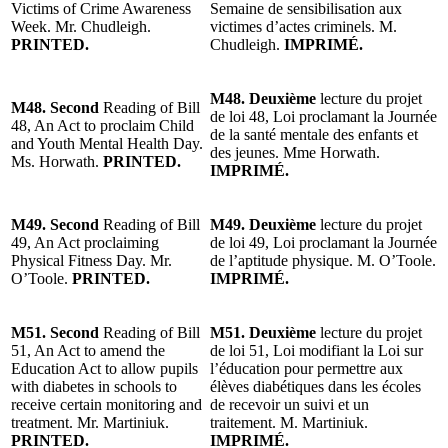
Victims of Crime Awareness
Semaine de sensibilisation aux
Week. Mr. Chudleigh.
victimes d’actes criminels. M.
PRINTED.
Chudleigh.
IMPRIMÉ.
M48. Deuxième
lecture du projet
M48. Second
Reading of Bill
de loi 48, Loi proclamant la Journée
48, An Act to proclaim Child
de la santé mentale des enfants et
and Youth Mental Health Day.
des jeunes. Mme Horwath.
Ms. Horwath.
PRINTED.
IMPRIMÉ.
M49. Second
Reading of Bill
M49. Deuxième
lecture du projet
49, An Act proclaiming
de loi 49, Loi proclamant la Journée
Physical Fitness Day. Mr.
de l’aptitude physique. M. O’Toole.
O’Toole.
PRINTED.
IMPRIMÉ.
M51. Second
Reading of Bill
M51. Deuxième
lecture du projet
51, An Act to amend the
de loi 51, Loi modifiant la Loi sur
Education Act to allow pupils
l’éducation pour permettre aux
with diabetes in schools to
élèves diabétiques dans les écoles
receive certain monitoring and
de recevoir un suivi et un
treatment. Mr. Martiniuk.
traitement. M. Martiniuk.
PRINTED.
IMPRIMÉ.