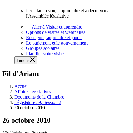
vous.
Il y a tant à voir, à apprendre et à découvrir à
Il
l'Assemblée législative.
y
a
Aller à Visiter et apprendre
tant
Options de visites et webinaires
à
Enseigner, apprendre et jouer
voir,
Le parlement et le gouvernement
à
Groupes scolaires
apprendre
Planifier votre visite
et
Fermer
à
découvrir
Fil d'Ariane
à
l'Assemblée
législative.
Accueil
Affaires législatives
Documents de la Chambre
Législature 39, Session 2
26 octobre 2010
26 octobre 2010
39e législature, 2e session