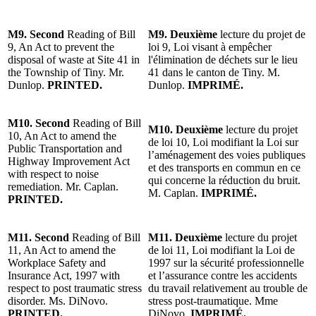
M9. Second
Reading of Bill
M9.
Deuxième
lecture du projet de
9, An Act to prevent the
loi 9, Loi visant à empêcher
disposal of waste at Site 41 in
l'élimination de déchets sur le lieu
the Township of Tiny. Mr.
41 dans le canton de Tiny. M.
Dunlop.
PRINTED.
Dunlop.
IMPRIMÉ.
M10. Second
Reading of Bill
M10.
Deuxième
lecture du projet
10, An Act to amend the
de loi 10, Loi modifiant la Loi sur
Public Transportation and
l’aménagement des voies publiques
Highway Improvement Act
et des transports en commun en ce
with respect to noise
qui concerne la réduction du bruit.
remediation. Mr. Caplan.
M. Caplan.
IMPRIMÉ.
PRINTED.
M11. Second
Reading of Bill
M11.
Deuxième
lecture du projet
11, An Act to amend the
de loi 11, Loi modifiant la Loi de
Workplace Safety and
1997 sur la sécurité professionnelle
Insurance Act, 1997 with
et l’assurance contre les accidents
respect to post traumatic stress
du travail relativement au trouble de
disorder. Ms. DiNovo.
stress post-traumatique. Mme
PRINTED.
DiNovo.
IMPRIMÉ.