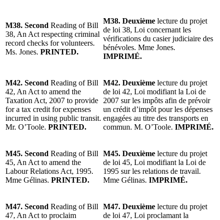
M38. Deuxième
lecture du projet
M38. Second
Reading of Bill
de loi 38, Loi concernant les
38, An Act respecting criminal
vérifications du casier judiciaire des
record checks for volunteers.
bénévoles. Mme Jones.
Ms. Jones.
PRINTED.
IMPRIMÉ.
M42. Second
Reading of Bill
M42. Deuxième
lecture du projet
42, An Act to amend the
de loi 42, Loi modifiant la Loi de
Taxation Act, 2007 to provide
2007 sur les impôts afin de prévoir
for a tax credit for expenses
un crédit d’impôt pour les dépenses
incurred in using public transit.
engagées au titre des transports en
Mr. O’Toole.
PRINTED.
commun. M. O’Toole.
IMPRIMÉ.
M45. Second
Reading of Bill
M45. Deuxième
lecture du projet
45, An Act to amend the
de loi 45, Loi modifiant la Loi de
Labour Relations Act, 1995.
1995 sur les relations de travail.
Mme Gélinas.
PRINTED.
Mme Gélinas.
IMPRIMÉ.
M47. Second
Reading of Bill
M47. Deuxième
lecture du projet
47, An Act to proclaim
de loi 47, Loi proclamant la