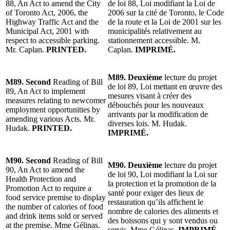
88, An Act to amend the City
de loi 88, Loi modifiant la Loi de
of Toronto Act, 2006, the
2006 sur la cité de Toronto, le Code
Highway Traffic Act and the
de la route et la Loi de 2001 sur les
Municipal Act, 2001 with
municipalités relativement au
respect to accessible parking.
stationnement accessible. M.
Mr. Caplan.
PRINTED.
Caplan.
IMPRIMÉ.
M89. Deuxième
lecture du projet
M89. Second
Reading of Bill
de loi 89, Loi mettant en œuvre des
89, An Act to implement
mesures visant à créer des
measures relating to newcomer
débouchés pour les nouveaux
employment opportunities by
arrivants par la modification de
amending various Acts. Mr.
diverses lois. M. Hudak.
Hudak.
PRINTED.
IMPRIMÉ.
M90. Second
Reading of Bill
M90. Deuxième
lecture du projet
90, An Act to amend the
de loi 90, Loi modifiant la Loi sur
Health Protection and
la protection et la promotion de la
Promotion Act to require a
santé pour exiger des lieux de
food service premise to display
restauration qu’ils affichent le
the number of calories of food
nombre de calories des aliments et
and drink items sold or served
des boissons qui y sont vendus ou
at the premise. Mme Gélinas.
servis. Mme Gélinas.
IMPRIMÉ.