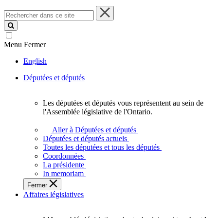
Rechercher
dans
ce
site
Menu
Fermer
English
Députées et députés
Les députées et députés vous représentent au sein de
Les
l'Assemblée législative de l'Ontario.
députées
et
Aller à Députées et députés
députés
Députées et députés actuels
vous
Toutes les députées et tous les députés
représentent
Coordonnées
au
La présidente
sein
In memoriam
de
Fermer
l'Assemblée
Affaires législatives
législative
de
l'Ontario.