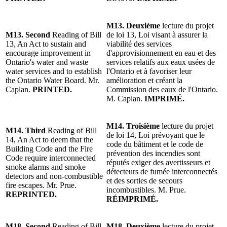
M13.
Deuxième
lecture du projet
M13. Second
Reading of Bill
de loi 13, Loi visant à assurer la
13, An Act to sustain and
viabilité des services
encourage improvement in
d'approvisionnement en eau et des
Ontario's water and waste
services relatifs aux eaux usées de
water services and to establish
l'Ontario et à favoriser leur
the Ontario Water Board. Mr.
amélioration et créant la
Caplan.
PRINTED.
Commission des eaux de l'Ontario.
M. Caplan.
IMPRIMÉ.
M14.
Troisième
lecture du projet
M14.
Third
Reading of Bill
de loi 14, Loi prévoyant que le
14, An Act to deem that the
code du bâtiment et le code de
Building Code and the Fire
prévention des incendies sont
Code require interconnected
réputés exiger des avertisseurs et
smoke alarms and smoke
détecteurs de fumée interconnectés
detectors and non-combustible
et des sorties de secours
fire escapes. Mr. Prue.
incombustibles. M. Prue.
REPRINTED.
RÉIMPRIMÉ.
M18. Second
Reading of Bill
M18. Deuxième
lecture du projet