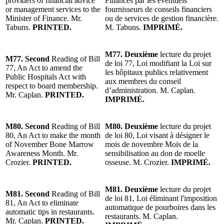
providers of financial advice
Finances par les éventuels
or management services to the
fournisseurs de conseils financiers
Minister of Finance. Mr.
ou de services de gestion financière.
Tabuns.
PRINTED.
M. Tabuns.
IMPRIMÉ.
M77. Deuxième
lecture du projet
M77. Second
Reading of Bill
de loi 77, Loi modifiant la Loi sur
77, An Act to amend the
les hôpitaux publics relativement
Public Hospitals Act with
aux membres du conseil
respect to board membership.
d’administration. M. Caplan.
Mr. Caplan.
PRINTED.
IMPRIMÉ.
M80. Second
Reading of Bill
M80. Deuxième
lecture du projet
80, An Act to make the month
de loi 80, Loi visant à désigner le
of November Bone Marrow
mois de novembre Mois de la
Awareness Month. Mr.
sensibilisation au don de moelle
Crozier.
PRINTED.
osseuse. M. Crozier.
IMPRIMÉ.
M81. Deuxième
lecture du projet
M81. Second
Reading of Bill
de loi 81, Loi éliminant l'imposition
81, An Act to eliminate
automatique de pourboires dans les
automatic tips in restaurants.
restaurants. M. Caplan.
Mr. Caplan.
PRINTED.