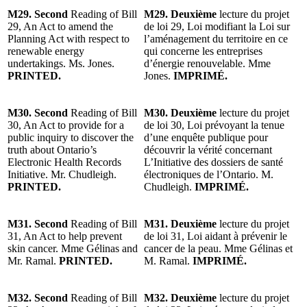
M29. Second
Reading of Bill
M29. Deuxième
lecture du projet
29, An Act to amend the
de loi 29, Loi modifiant la Loi sur
Planning Act with respect to
l’aménagement du territoire en ce
renewable energy
qui concerne les entreprises
undertakings. Ms. Jones.
d’énergie renouvelable. Mme
PRINTED.
Jones.
IMPRIMÉ.
M30. Second
Reading of Bill
M30. Deuxième
lecture du projet
30, An Act to provide for a
de loi 30, Loi prévoyant la tenue
public inquiry to discover the
d’une enquête publique pour
truth about Ontario’s
découvrir la vérité concernant
Electronic Health Records
L’Initiative des dossiers de santé
Initiative. Mr. Chudleigh.
électroniques de l’Ontario. M.
PRINTED.
Chudleigh.
IMPRIMÉ.
M31. Second
Reading of Bill
M31. Deuxième
lecture du projet
31, An Act to help prevent
de loi 31, Loi aidant à prévenir le
skin cancer. Mme Gélinas and
cancer de la peau. Mme Gélinas et
Mr. Ramal.
PRINTED.
M. Ramal.
IMPRIMÉ.
M32. Second
Reading of Bill
M32. Deuxième
lecture du projet