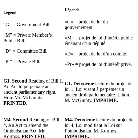
Légende
Legend
«G» = projet de loi du
“G” = Government Bill.
gouvernement.
“M” = Private Member’s
«M» = projet de loi d’intérêt public
Public Bill.
émanant d’un député.
“D” = Committee Bill.
«D» = projet de loi d’un comité.
“Pr” = Private Bill.
«Pr» = projet de loi d’intérêt privé.
G1. Second
Reading of Bill 1,
G1. Deuxième
lecture du projet de
An Act to perpetuate an
loi 1, Loi visant à perpétuer un
ancient parliamentary right.
ancien droit parlementaire. L’hon.
Hon. Mr. McGuinty.
M. McGuinty.
IMPRIMÉ.
PRINTED.
M4. Second
Reading of Bill
M4.
Deuxième
lecture du projet de
4, An Act to amend the
loi 4, Loi modifiant la Loi sur
Ombudsman Act. Mr.
l’ombudsman. M. Kormos.
Kormos.
PRINTED.
IMPRIMÉ.