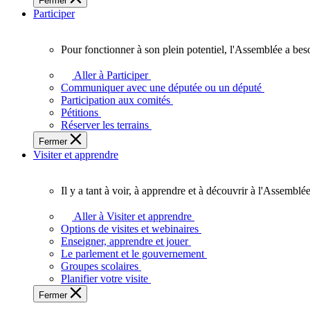
Fermer
des
Participer
Ontariennes
et
Ontariens.
Pour fonctionner à son plein potentiel, l'Assemblée a bes
Pour
fonctionner
Aller à Participer
à
Communiquer avec une députée ou un député
son
Participation aux comités
plein
Pétitions
potentiel,
Réserver les terrains
l'Assemblée
Fermer
a
Visiter et apprendre
besoin
de
vous.
Il y a tant à voir, à apprendre et à découvrir à l'Assemblée
Il
y
Aller à Visiter et apprendre
a
Options de visites et webinaires
tant
Enseigner, apprendre et jouer
à
Le parlement et le gouvernement
voir,
Groupes scolaires
à
Planifier votre visite
apprendre
Fermer
et