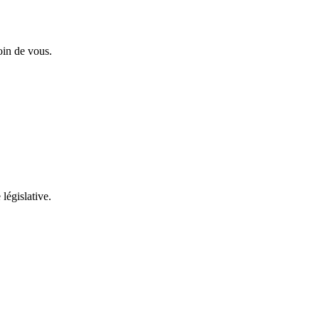
oin de vous.
 législative.