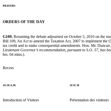
PRAYERS
ORDERS OF THE DAY
G109.
Resuming the debate adjourned on October 5, 2010 on the mo
Bill 109, An Act to amend the Taxation Act, 2007 to implement the O
tax credit and to make consequential amendments. Hon. Mr. Duncan.
Lieutenant Governor’s recommendation, pursuant to S.O. 57, has bee
hrs. 04 mins.).
Recess
10:30 A.M.
10 H 30
Introduction of Visitors
Présentation des visiteurs