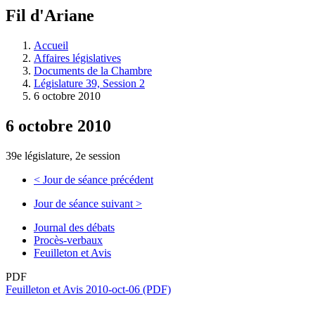
à
Fil d'Ariane
découvrir
à
l'Assemblée
Accueil
législative.
Affaires législatives
Documents de la Chambre
Législature 39, Session 2
6 octobre 2010
6 octobre 2010
39e législature, 2e session
<
Jour de séance précédent
Jour de séance suivant
>
Journal des débats
Procès-verbaux
Feuilleton et Avis
PDF
Feuilleton et Avis 2010-oct-06 (PDF)