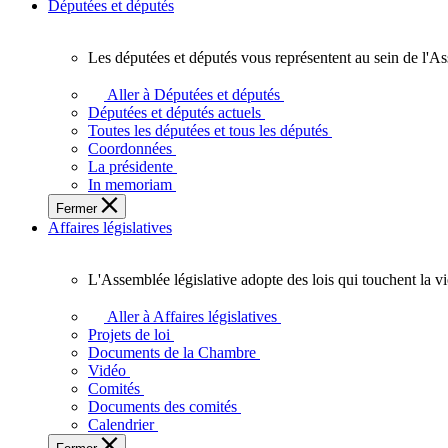
Députées et députés
Les députées et députés vous représentent au sein de l'As
Les
députées
Aller à Députées et députés
et
Députées et députés actuels
députés
Toutes les députées et tous les députés
vous
Coordonnées
représentent
La présidente
au
In memoriam
sein
Fermer
de
Affaires législatives
l'Assemblée
législative
de
L'Assemblée législative adopte des lois qui touchent la v
l'Ontario.
L'Assemblée
législative
Aller à Affaires législatives
adopte
Projets de loi
des
Documents de la Chambre
lois
Vidéo
qui
Comités
touchent
Documents des comités
la
Calendrier
vie