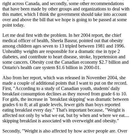
right across Canada, and secondly, some other recommendations
that have been made by other groups and organizations to deal with
this matter, which I think the government should take into account
over and above the bill that we hope is going to be passed at some
point today.
Let me deal first with the problem. In her 2004 report, the chief
medical officer of health, Sheela Basrur, pointed out that obesity
among children ages seven to 13 tripled between 1981 and 1996.
Unhealthy weights are responsible for a dramatic rise in type 2
diabetes, and contribute to heart disease, stroke, hypertension and
some cancers. Obesity cost the Canadian economy $2.7 billion and
Ontario's health care system $1.6 billion in 2000-01.
Also from her report, which was released in November 2004, she
made a couple of additional points that I want to put on the record.
First, "According to a study of Canadian youth, students' daily
breakfast consumption declines as they moved from grade 6 to 10.
For girls, the increase in `breakfast skipping' was dramatic between
grades 6 to 8; at all grade levels, fewer girls than boys reported
eating breakfast every day." That's important because, "Weight is
affected not only by what we eat, but by when and where we eat....
skipping breakfast is associated with overweight and obesity."
Secondly, "Weight is also affected by how active people are. Over