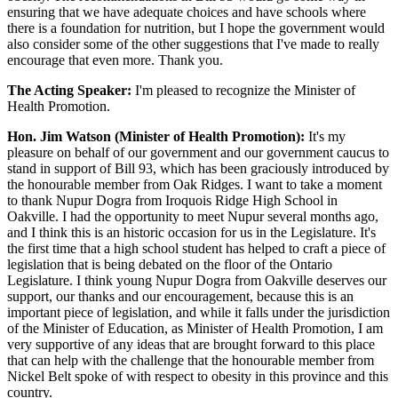
ensuring that we have adequate choices and have schools where
there is a foundation for nutrition, but I hope the government would
also consider some of the other suggestions that I've made to really
encourage that even more. Thank you.
The Acting Speaker:
I'm pleased to recognize the Minister of
Health Promotion.
Hon. Jim Watson (Minister of Health Promotion):
It's my
pleasure on behalf of our government and our government caucus to
stand in support of Bill 93, which has been graciously introduced by
the honourable member from Oak Ridges. I want to take a moment
to thank Nupur Dogra from Iroquois Ridge High School in
Oakville. I had the opportunity to meet Nupur several months ago,
and I think this is an historic occasion for us in the Legislature. It's
the first time that a high school student has helped to craft a piece of
legislation that is being debated on the floor of the Ontario
Legislature. I think young Nupur Dogra from Oakville deserves our
support, our thanks and our encouragement, because this is an
important piece of legislation, and while it falls under the jurisdiction
of the Minister of Education, as Minister of Health Promotion, I am
very supportive of any ideas that are brought forward to this place
that can help with the challenge that the honourable member from
Nickel Belt spoke of with respect to obesity in this province and this
country.