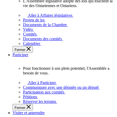
L'Assemblée législative adopte des lois qui touchent la
L'Assemblée
vie des Ontariennes et Ontariens.
législative
adopte
Aller à Affaires législatives
des
Projets de loi
lois
Documents de la Chambre
qui
Vidéo
touchent
Comités
la
Documents des comités
vie
Calendrier
des
Fermer
Ontariennes
Participer
et
Ontariens.
Pour fonctionner à son plein potentiel, l'Assemblée a
Pour
besoin de vous.
fonctionner
à
Aller à Participer
son
Communiquer avec une députée ou un député
plein
Participation aux comités
potentiel,
Pétitions
l'Assemblée
Réserver les terrains
a
Fermer
besoin
Visiter et apprendre
de