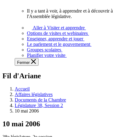
vous.
Il y a tant à voir, à apprendre et à découvrir à
Il
l'Assemblée législative.
y
a
Aller à Visiter et apprendre
tant
Options de visites et webinaires
à
Enseigner, apprendre et jouer
voir,
Le parlement et le gouvernement
à
Groupes scolaires
apprendre
Planifier votre visite
et
Fermer
à
découvrir
Fil d'Ariane
à
l'Assemblée
législative.
Accueil
Affaires législatives
Documents de la Chambre
Législature 38, Session 2
10 mai 2006
10 mai 2006
38e législature, 2e session