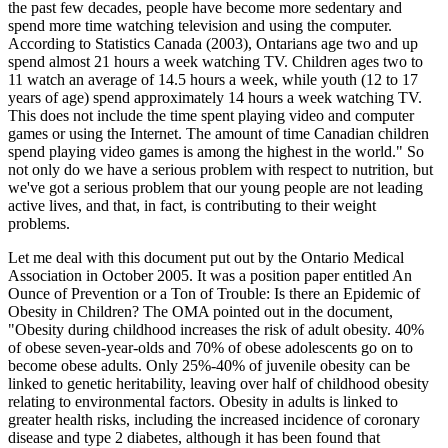
the past few decades, people have become more sedentary and
spend more time watching television and using the computer.
According to Statistics Canada (2003), Ontarians age two and up
spend almost 21 hours a week watching TV. Children ages two to
11 watch an average of 14.5 hours a week, while youth (12 to 17
years of age) spend approximately 14 hours a week watching TV.
This does not include the time spent playing video and computer
games or using the Internet. The amount of time Canadian children
spend playing video games is among the highest in the world." So
not only do we have a serious problem with respect to nutrition, but
we've got a serious problem that our young people are not leading
active lives, and that, in fact, is contributing to their weight
problems.
Let me deal with this document put out by the Ontario Medical
Association in October 2005. It was a position paper entitled An
Ounce of Prevention or a Ton of Trouble: Is there an Epidemic of
Obesity in Children? The OMA pointed out in the document,
"Obesity during childhood increases the risk of adult obesity. 40%
of obese seven-year-olds and 70% of obese adolescents go on to
become obese adults. Only 25%-40% of juvenile obesity can be
linked to genetic heritability, leaving over half of childhood obesity
relating to environmental factors. Obesity in adults is linked to
greater health risks, including the increased incidence of coronary
disease and type 2 diabetes, although it has been found that