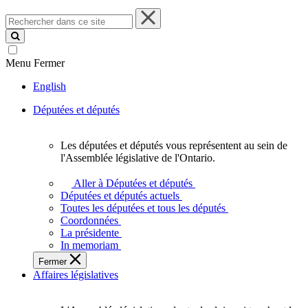
Rechercher
dans
ce
site
Menu
Fermer
English
Députées et députés
Les députées et députés vous représentent au sein de
Les
l'Assemblée législative de l'Ontario.
députées
et
Aller à Députées et députés
députés
Députées et députés actuels
vous
Toutes les députées et tous les députés
représentent
Coordonnées
au
La présidente
sein
In memoriam
de
Fermer
l'Assemblée
Affaires législatives
législative
de
l'Ontario.