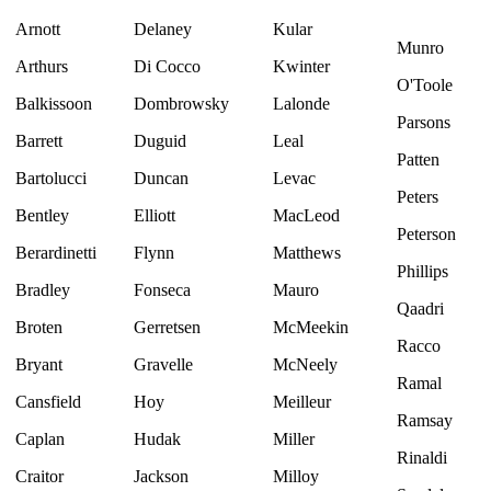
Arnott
Delaney
Kular
Munro
Arthurs
Di Cocco
Kwinter
O'Toole
Balkissoon
Dombrowsky
Lalonde
Parsons
Barrett
Duguid
Leal
Patten
Bartolucci
Duncan
Levac
Peters
Bentley
Elliott
MacLeod
Peterson
Berardinetti
Flynn
Matthews
Phillips
Bradley
Fonseca
Mauro
Qaadri
Broten
Gerretsen
McMeekin
Racco
Bryant
Gravelle
McNeely
Ramal
Cansfield
Hoy
Meilleur
Ramsay
Caplan
Hudak
Miller
Rinaldi
Craitor
Jackson
Milloy