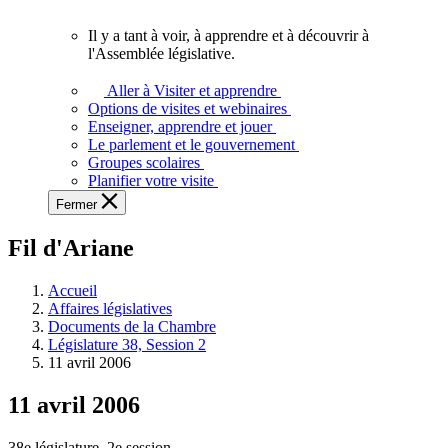
vous.
Il y a tant à voir, à apprendre et à découvrir à
Il
l'Assemblée législative.
y
a
Aller à Visiter et apprendre
tant
Options de visites et webinaires
à
Enseigner, apprendre et jouer
voir,
Le parlement et le gouvernement
à
Groupes scolaires
apprendre
Planifier votre visite
et
Fermer
à
découvrir
Fil d'Ariane
à
l'Assemblée
législative.
Accueil
Affaires législatives
Documents de la Chambre
Législature 38, Session 2
11 avril 2006
11 avril 2006
38e législature, 2e session