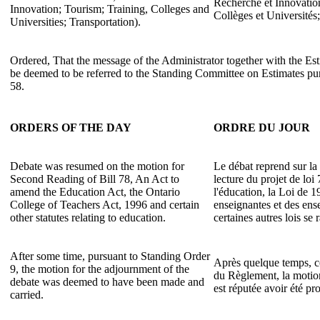
Recherche et Innovatio
Innovation; Tourism; Training, Colleges and
Collèges et Universités;
Universities; Transportation).
Ordered, That the message of the Administrator together with the 
be deemed to be referred to the Standing Committee on Estimates pu
58.
ORDERS OF THE DAY
ORDRE DU JOUR
Debate was resumed on the motion for
Le débat reprend sur l
Second Reading of Bill 78, An Act to
lecture du projet de loi
amend the Education Act, the Ontario
l'éducation, la Loi de 1
College of Teachers Act, 1996 and certain
enseignantes et des ense
other statutes relating to education.
certaines autres lois se 
After some time, pursuant to Standing Order
Après quelque temps, co
9, the motion for the adjournment of the
du Règlement, la motio
debate was deemed to have been made and
est réputée avoir été pr
carried.