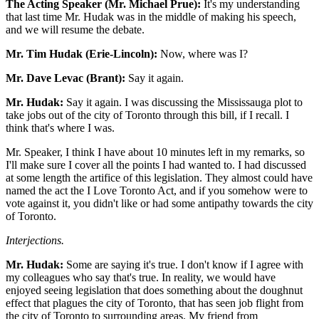
The Acting Speaker (Mr. Michael Prue):
It's my understanding
that last time Mr. Hudak was in the middle of making his speech,
and we will resume the debate.
Mr. Tim Hudak (Erie-Lincoln):
Now, where was I?
Mr. Dave Levac (Brant):
Say it again.
Mr. Hudak:
Say it again. I was discussing the Mississauga plot to
take jobs out of the city of Toronto through this bill, if I recall. I
think that's where I was.
Mr. Speaker, I think I have about 10 minutes left in my remarks, so
I'll make sure I cover all the points I had wanted to. I had discussed
at some length the artifice of this legislation. They almost could have
named the act the I Love Toronto Act, and if you somehow were to
vote against it, you didn't like or had some antipathy towards the city
of Toronto.
Interjections.
Mr. Hudak:
Some are saying it's true. I don't know if I agree with
my colleagues who say that's true. In reality, we would have
enjoyed seeing legislation that does something about the doughnut
effect that plagues the city of Toronto, that has seen job flight from
the city of Toronto to surrounding areas. My friend from