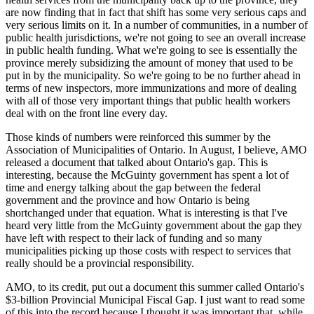
are now finding that in fact that shift has some very serious caps and
very serious limits on it. In a number of communities, in a number of
public health jurisdictions, we're not going to see an overall increase
in public health funding. What we're going to see is essentially the
province merely subsidizing the amount of money that used to be
put in by the municipality. So we're going to be no further ahead in
terms of new inspectors, more immunizations and more of dealing
with all of those very important things that public health workers
deal with on the front line every day.
Those kinds of numbers were reinforced this summer by the
Association of Municipalities of Ontario. In August, I believe, AMO
released a document that talked about Ontario's gap. This is
interesting, because the McGuinty government has spent a lot of
time and energy talking about the gap between the federal
government and the province and how Ontario is being
shortchanged under that equation. What is interesting is that I've
heard very little from the McGuinty government about the gap they
have left with respect to their lack of funding and so many
municipalities picking up those costs with respect to services that
really should be a provincial responsibility.
AMO, to its credit, put out a document this summer called Ontario's
$3-billion Provincial Municipal Fiscal Gap. I just want to read some
of this into the record because I thought it was important that, while