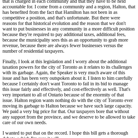
that is charged in each community and that they have to be held
accountable for. I come from a community and a region, Halton, that
has benefited from the fact that Hamilton has not been in as
competitive a position, and that's unfortunate. But there were
reasons for that historical evolution and the reason that we don't
want to put businesses in any community in a more difficult position
because they're required to pay additional taxes, additional fees,
because the municipality sees this as an opportunity to grab more
revenue, because there are always fewer businesses versus the
number of residential taxpayers.
Finally, I look at this legislation and I worry about the additional
taxation powers for the city of Toronto as it relates to its challenges
with its garbage. Again, the Speaker is very much aware of this
issue and has been very outspoken about it. I listen to him carefully
because I certainly don't want Toronto to fail in its bid to manage
this issue fairly and effectively, and cost-effectively as well. That's
very important to all of Ontario because of the enormity of that
issue. Halton region wants nothing do with the city of Toronto ever
moving its garbage to Halton because we have such large capacity.
We paid a very big price for that. Our taxpayers bore that without
any support from the province, and we deserve to be allowed to take
care of our own needs.
I wanted to put that on the record. I hope this bill gets a thorough