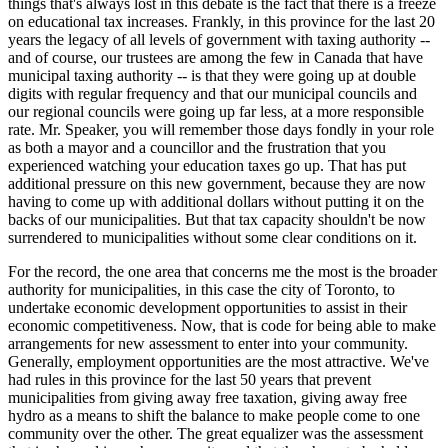
things that's always lost in this debate is the fact that there is a freeze
on educational tax increases. Frankly, in this province for the last 20
years the legacy of all levels of government with taxing authority --
and of course, our trustees are among the few in Canada that have
municipal taxing authority -- is that they were going up at double
digits with regular frequency and that our municipal councils and
our regional councils were going up far less, at a more responsible
rate. Mr. Speaker, you will remember those days fondly in your role
as both a mayor and a councillor and the frustration that you
experienced watching your education taxes go up. That has put
additional pressure on this new government, because they are now
having to come up with additional dollars without putting it on the
backs of our municipalities. But that tax capacity shouldn't be now
surrendered to municipalities without some clear conditions on it.
For the record, the one area that concerns me the most is the broader
authority for municipalities, in this case the city of Toronto, to
undertake economic development opportunities to assist in their
economic competitiveness. Now, that is code for being able to make
arrangements for new assessment to enter into your community.
Generally, employment opportunities are the most attractive. We've
had rules in this province for the last 50 years that prevent
municipalities from giving away free taxation, giving away free
hydro as a means to shift the balance to make people come to one
community over the other. The great equalizer was the assessment