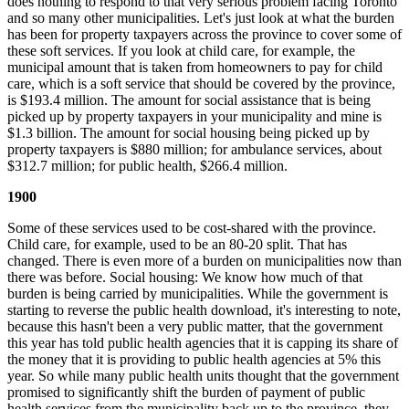
does nothing to respond to that very serious problem facing Toronto
and so many other municipalities. Let's just look at what the burden
has been for property taxpayers across the province to cover some of
these soft services. If you look at child care, for example, the
municipal amount that is taken from homeowners to pay for child
care, which is a soft service that should be covered by the province,
is $193.4 million. The amount for social assistance that is being
picked up by property taxpayers in your municipality and mine is
$1.3 billion. The amount for social housing being picked up by
property taxpayers is $880 million; for ambulance services, about
$312.7 million; for public health, $266.4 million.
1900
Some of these services used to be cost-shared with the province.
Child care, for example, used to be an 80-20 split. That has
changed. There is even more of a burden on municipalities now than
there was before. Social housing: We know how much of that
burden is being carried by municipalities. While the government is
starting to reverse the public health download, it's interesting to note,
because this hasn't been a very public matter, that the government
this year has told public health agencies that it is capping its share of
the money that it is providing to public health agencies at 5% this
year. So while many public health units thought that the government
promised to significantly shift the burden of payment of public
health services from the municipality back up to the province, they