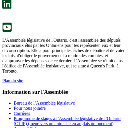
un
s’ouvre
nouvel
dans
onglet.
un
nouvel
onglet.
L'Assemblée législative de l'Ontario, c'est l'assemblée des députés
provinciaux élus par les Ontariens pour les représenter, eux et leur
circonscription. Elle a pour principales tâches de débattre et de voter
les lois, d'obliger le gouvernement à rendre des comptes, et
d'approuver les dépenses de ce dernier. L'Assemblée se réunit dans
l'édifice de l'Assemblée législative, qui se situe à Queen's Park, à
Toronto.
Plan du site
Information sur l'Assemblée
Bureau de l’Assemblée législative
Pour nous joindre
Carrières
Programme de stages à l’Assemblée législative de l’Ontario
(OLIP) (mène vers un autre site en anglais uniquement)