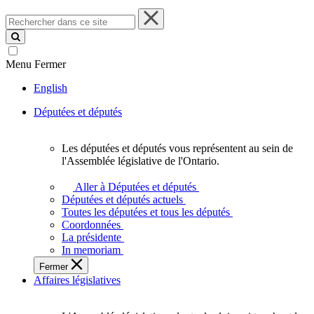
Rechercher
dans
ce
site
Menu
Fermer
English
Députées et députés
Les députées et députés vous représentent au sein de
Les
l'Assemblée législative de l'Ontario.
députées
et
Aller à Députées et députés
députés
Députées et députés actuels
vous
Toutes les députées et tous les députés
représentent
Coordonnées
au
La présidente
sein
In memoriam
de
Fermer
l'Assemblée
Affaires législatives
législative
de
l'Ontario.