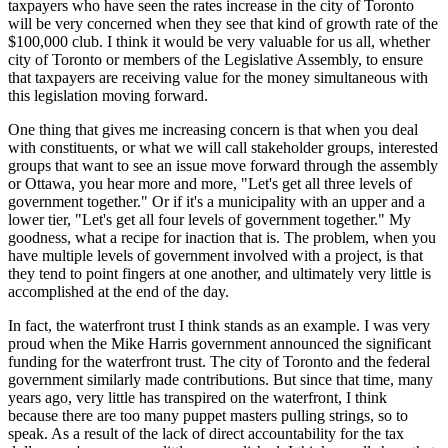
taxpayers who have seen the rates increase in the city of Toronto
will be very concerned when they see that kind of growth rate of the
$100,000 club. I think it would be very valuable for us all, whether
city of Toronto or members of the Legislative Assembly, to ensure
that taxpayers are receiving value for the money simultaneous with
this legislation moving forward.
One thing that gives me increasing concern is that when you deal
with constituents, or what we will call stakeholder groups, interested
groups that want to see an issue move forward through the assembly
or Ottawa, you hear more and more, "Let's get all three levels of
government together." Or if it's a municipality with an upper and a
lower tier, "Let's get all four levels of government together." My
goodness, what a recipe for inaction that is. The problem, when you
have multiple levels of government involved with a project, is that
they tend to point fingers at one another, and ultimately very little is
accomplished at the end of the day.
In fact, the waterfront trust I think stands as an example. I was very
proud when the Mike Harris government announced the significant
funding for the waterfront trust. The city of Toronto and the federal
government similarly made contributions. But since that time, many
years ago, very little has transpired on the waterfront, I think
because there are too many puppet masters pulling strings, so to
speak. As a result of the lack of direct accountability for the tax