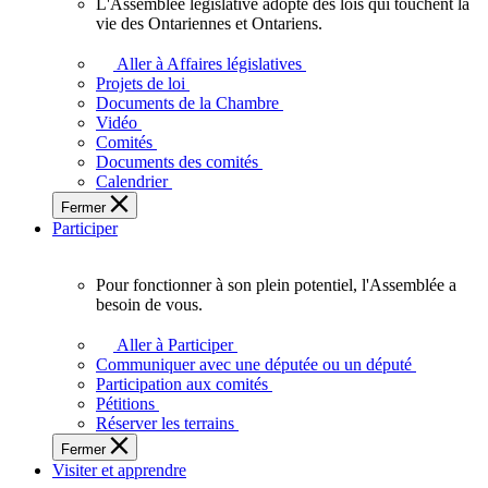
L'Assemblée législative adopte des lois qui touchent la
L'Assemblée
vie des Ontariennes et Ontariens.
législative
adopte
Aller à Affaires législatives
des
Projets de loi
lois
Documents de la Chambre
qui
Vidéo
touchent
Comités
la
Documents des comités
vie
Calendrier
des
Fermer
Ontariennes
Participer
et
Ontariens.
Pour fonctionner à son plein potentiel, l'Assemblée a
Pour
besoin de vous.
fonctionner
à
Aller à Participer
son
Communiquer avec une députée ou un député
plein
Participation aux comités
potentiel,
Pétitions
l'Assemblée
Réserver les terrains
a
Fermer
besoin
Visiter et apprendre
de