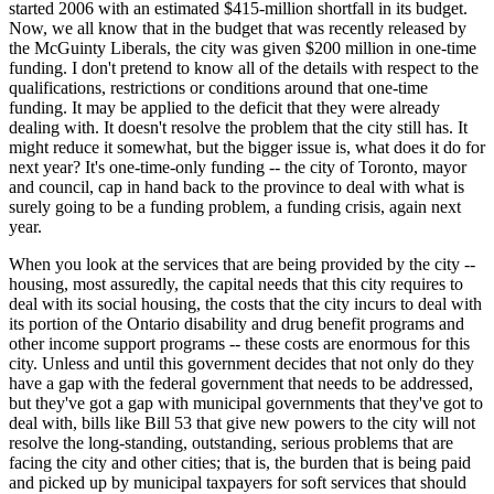
started 2006 with an estimated $415-million shortfall in its budget.
Now, we all know that in the budget that was recently released by
the McGuinty Liberals, the city was given $200 million in one-time
funding. I don't pretend to know all of the details with respect to the
qualifications, restrictions or conditions around that one-time
funding. It may be applied to the deficit that they were already
dealing with. It doesn't resolve the problem that the city still has. It
might reduce it somewhat, but the bigger issue is, what does it do for
next year? It's one-time-only funding -- the city of Toronto, mayor
and council, cap in hand back to the province to deal with what is
surely going to be a funding problem, a funding crisis, again next
year.
When you look at the services that are being provided by the city --
housing, most assuredly, the capital needs that this city requires to
deal with its social housing, the costs that the city incurs to deal with
its portion of the Ontario disability and drug benefit programs and
other income support programs -- these costs are enormous for this
city. Unless and until this government decides that not only do they
have a gap with the federal government that needs to be addressed,
but they've got a gap with municipal governments that they've got to
deal with, bills like Bill 53 that give new powers to the city will not
resolve the long-standing, outstanding, serious problems that are
facing the city and other cities; that is, the burden that is being paid
and picked up by municipal taxpayers for soft services that should