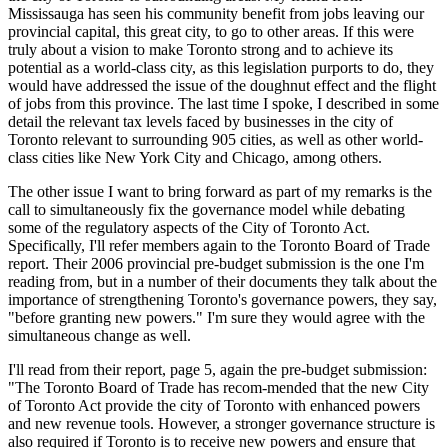
Mississauga has seen his community benefit from jobs leaving our
provincial capital, this great city, to go to other areas. If this were
truly about a vision to make Toronto strong and to achieve its
potential as a world-class city, as this legislation purports to do, they
would have addressed the issue of the doughnut effect and the flight
of jobs from this province. The last time I spoke, I described in some
detail the relevant tax levels faced by businesses in the city of
Toronto relevant to surrounding 905 cities, as well as other world-
class cities like New York City and Chicago, among others.
The other issue I want to bring forward as part of my remarks is the
call to simultaneously fix the governance model while debating
some of the regulatory aspects of the City of Toronto Act.
Specifically, I'll refer members again to the Toronto Board of Trade
report. Their 2006 provincial pre-budget submission is the one I'm
reading from, but in a number of their documents they talk about the
importance of strengthening Toronto's governance powers, they say,
"before granting new powers." I'm sure they would agree with the
simultaneous change as well.
I'll read from their report, page 5, again the pre-budget submission:
"The Toronto Board of Trade has recom-mended that the new City
of Toronto Act provide the city of Toronto with enhanced powers
and new revenue tools. However, a stronger governance structure is
also required if Toronto is to receive new powers and ensure that