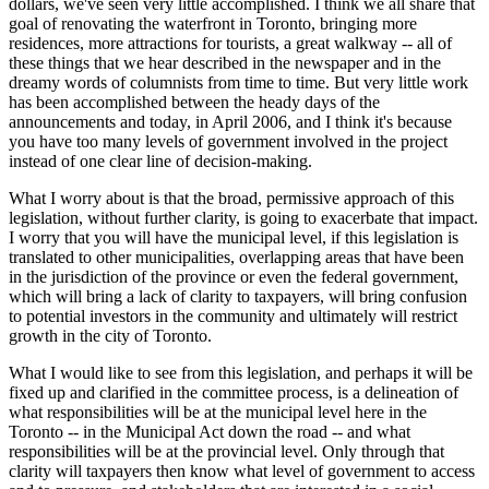
dollars, we've seen very little accomplished. I think we all share that
goal of renovating the waterfront in Toronto, bringing more
residences, more attractions for tourists, a great walkway -- all of
these things that we hear described in the newspaper and in the
dreamy words of columnists from time to time. But very little work
has been accomplished between the heady days of the
announcements and today, in April 2006, and I think it's because
you have too many levels of government involved in the project
instead of one clear line of decision-making.
What I worry about is that the broad, permissive approach of this
legislation, without further clarity, is going to exacerbate that impact.
I worry that you will have the municipal level, if this legislation is
translated to other municipalities, overlapping areas that have been
in the jurisdiction of the province or even the federal government,
which will bring a lack of clarity to taxpayers, will bring confusion
to potential investors in the community and ultimately will restrict
growth in the city of Toronto.
What I would like to see from this legislation, and perhaps it will be
fixed up and clarified in the committee process, is a delineation of
what responsibilities will be at the municipal level here in the
Toronto -- in the Municipal Act down the road -- and what
responsibilities will be at the provincial level. Only through that
clarity will taxpayers then know what level of government to access