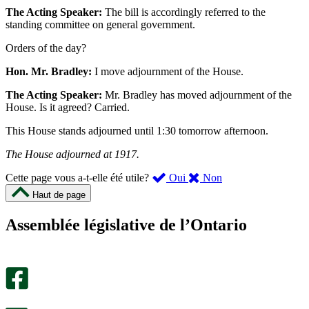
The Acting Speaker:
The bill is accordingly referred to the
standing committee on general government.
Orders of the day?
Hon. Mr. Bradley:
I move adjournment of the House.
The Acting Speaker:
Mr. Bradley has moved adjournment of the
House. Is it agreed? Carried.
This House stands adjourned until 1:30 tomorrow afternoon.
The House adjourned at 1917.
,
,
Cette page vous a-t-elle été utile?
Oui
Non
cette
cette
Haut de page
page
page
m’a
ne
Assemblée législative de l’Ontario
été
m’a
utile.
pas
Un
été
sondage
utile.
facultatif
Un
s’ouvre
sondage
dans
facultatif