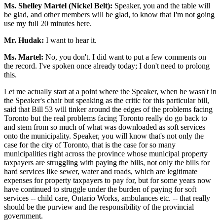
Ms. Shelley Martel (Nickel Belt):
Speaker, you and the table will
be glad, and other members will be glad, to know that I'm not going
use my full 20 minutes here.
Mr. Hudak:
I want to hear it.
Ms. Martel:
No, you don't. I did want to put a few comments on
the record. I've spoken once already today; I don't need to prolong
this.
Let me actually start at a point where the Speaker, when he wasn't in
the Speaker's chair but speaking as the critic for this particular bill,
said that Bill 53 will tinker around the edges of the problems facing
Toronto but the real problems facing Toronto really do go back to
and stem from so much of what was downloaded as soft services
onto the municipality. Speaker, you will know that's not only the
case for the city of Toronto, that is the case for so many
municipalities right across the province whose municipal property
taxpayers are struggling with paying the bills, not only the bills for
hard services like sewer, water and roads, which are legitimate
expenses for property taxpayers to pay for, but for some years now
have continued to struggle under the burden of paying for soft
services -- child care, Ontario Works, ambulances etc. -- that really
should be the purview and the responsibility of the provincial
government.