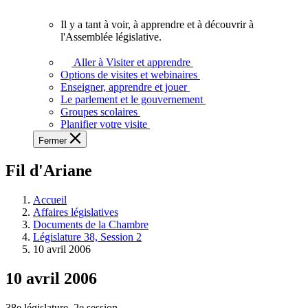
vous.
Il y a tant à voir, à apprendre et à découvrir à
Il
l'Assemblée législative.
y
a
Aller à Visiter et apprendre
tant
Options de visites et webinaires
à
Enseigner, apprendre et jouer
voir,
Le parlement et le gouvernement
à
Groupes scolaires
apprendre
Planifier votre visite
et
Fermer
à
découvrir
Fil d'Ariane
à
l'Assemblée
législative.
Accueil
Affaires législatives
Documents de la Chambre
Législature 38, Session 2
10 avril 2006
10 avril 2006
38e législature, 2e session