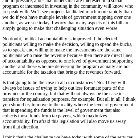
and to pressure, and stakeholders that are interested in a social
program or interested in investing in the community will know who
to speak with. We'll see projects facilitated much more rapidly than
we do if you have multiple levels of government tripping over one
another, as we see today. I worry that many aspects of this bill are
simply going to make that challenging situation even worse.
No doubt, political accountability is improved if the elected
politicians willing to make the decision, willing to spend the bucks,
so to speak, and willing to make the investments are the same
politicians who raise the revenue because then there are direct lines
of accountability as opposed to one level of government supporting
another and those who are delivering the program actually are not
accountable for the taxation that brings the revenues forward.
Is that going to be the case in all circumstances? No. There will
always be issues of trying to help out less fortunate parts of the
province or the country, but that will not always be the case in
transfers for equalization purposes, for example. But all in all, I think
you should try to move to the reality where the level of government
that is spending the funds is the level of government that also
collects those funds from taxpayers, which maximizes
accountability. I'm afraid this legislation will also move us away
from that direction.
I think that's the challenge we have today with some of the services