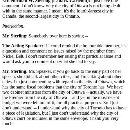
Mr. Norman W. Sterling (Lanark-Carleton):
I just have one
comment. I don't know why the city of Ottawa is not being dealt
with in the same manner. I mean, it's the fourth-largest city in
Canada, the second-largest city in Ontario.
Interjection.
Mr. Sterling:
Somebody over here is saying --
The Acting Speaker:
If I could remind the honourable member, it's
a question and comment on issues raised by the member from
Nickel Belt. I don't remember her raising that particular issue and
would ask you to comment on what she had to say.
Mr. Sterling:
Mr. Speaker, if you go back to the early part of her
speech, she did talk about other cities, and I'm talking about other
cities. I'm just commenting with regard to the city of Ottawa, which
has the same fiscal problems that the city of Toronto has. We have
two cabinet ministers from the city of Ottawa -- actually, we have
the Premier from the city of Ottawa -- and yet in the most recent
budget we were left out of it, for all practical purposes. So I just
don't understand -- I understand why the city of Toronto has to have
a piece of legislation, but I just don't understand why the city of
Ottawa can't be included in the same envelope. Thank you very
much.